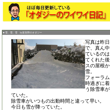
■ 雪、雪、雪 by富良野のオダジー
写真は昨日
で、真ん中
ているのは
てくれた後
スの屋根か
雪。
フォーラム
時過ぎに着
う除雪車が
ていた。
除雪車がいつもの出動時間と違って早い。
今日も雪が降っていた。