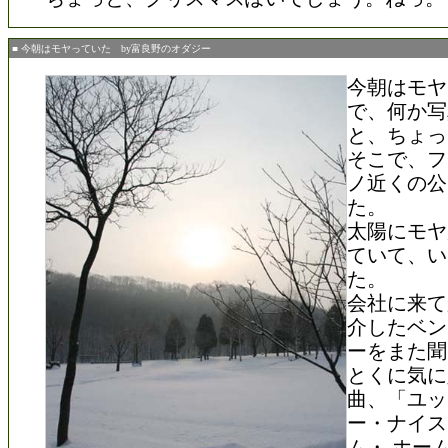
■ 今朝はモヤっていた by富良野のオダジー
今朝はモヤ
で、何か写
と、ちょっ
そこで、フ
ノ近くの公
た。
太陽にモヤ
ていて、い
た。
会社に来て
介したベン
ーをまた聞
とくに気に
曲、「ユッ
ー・ナイス
ム・ ホー