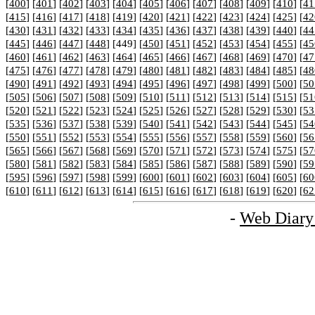
[
400
] [
401
] [
402
] [
403
] [
404
] [
405
] [
406
] [
407
] [
408
] [
409
] [
410
] [
41
[
415
] [
416
] [
417
] [
418
] [
419
] [
420
] [
421
] [
422
] [
423
] [
424
] [
425
] [
42
[
430
] [
431
] [
432
] [
433
] [
434
] [
435
] [
436
] [
437
] [
438
] [
439
] [
440
] [
44
[
445
] [
446
] [
447
] [
448
] [449] [
450
] [
451
] [
452
] [
453
] [
454
] [
455
] [
45
[
460
] [
461
] [
462
] [
463
] [
464
] [
465
] [
466
] [
467
] [
468
] [
469
] [
470
] [
47
[
475
] [
476
] [
477
] [
478
] [
479
] [
480
] [
481
] [
482
] [
483
] [
484
] [
485
] [
48
[
490
] [
491
] [
492
] [
493
] [
494
] [
495
] [
496
] [
497
] [
498
] [
499
] [
500
] [
50
[
505
] [
506
] [
507
] [
508
] [
509
] [
510
] [
511
] [
512
] [
513
] [
514
] [
515
] [
51
[
520
] [
521
] [
522
] [
523
] [
524
] [
525
] [
526
] [
527
] [
528
] [
529
] [
530
] [
53
[
535
] [
536
] [
537
] [
538
] [
539
] [
540
] [
541
] [
542
] [
543
] [
544
] [
545
] [
54
[
550
] [
551
] [
552
] [
553
] [
554
] [
555
] [
556
] [
557
] [
558
] [
559
] [
560
] [
56
[
565
] [
566
] [
567
] [
568
] [
569
] [
570
] [
571
] [
572
] [
573
] [
574
] [
575
] [
57
[
580
] [
581
] [
582
] [
583
] [
584
] [
585
] [
586
] [
587
] [
588
] [
589
] [
590
] [
59
[
595
] [
596
] [
597
] [
598
] [
599
] [
600
] [
601
] [
602
] [
603
] [
604
] [
605
] [
60
[
610
] [
611
] [
612
] [
613
] [
614
] [
615
] [
616
] [
617
] [
618
] [
619
] [
620
] [
62
-
Web Diary 