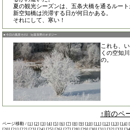
夏の観光シーズンは、五条大橋を通るルート
新空知橋は渋滞する日が何日かある。
それにして、寒い！
■ 今日の風景その2 by富良野のオダジー
これも、い
くの空知川
の。
↑前のペ
ページ移動 / [
1
] [
2
] [
3
] [
4
] [
5
] [
6
] [
7
] [
8
] [
9
] [
10
] [
11
] [
12
] [
13
] [
14
] [
[
20
] [
21
] [
22
] [
23
] [
24
] [
25
] [
26
] [
27
] [
28
] [
29
] [
30
] [
31
] [
32
] [
33
] [
3