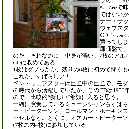
ツの、
「Eigh
で味
Stan Getz
ではないが
ナー・サッ
ウェブスタ
CD
「Seven Cl
買ってしま
廉価盤で、
のだ。それなのに、中身が濃い。7枚のアル
CDに収めてある。
1枚はダブったが、残りの6枚は初めて聞く
これが、すばらしい！
ベン・ウェブスターは巨匠中の巨匠で、モダ
の時代から活躍していたが、このCDは1950
ので、比較的“新しい”部類に入ると思う。
一緒に演奏しているミュージシャンもすばら
ー・ピーターソン、コールマン・ホーキンス
ッセルなど。とくに、オスカー・ピーターソ
(7枚の内4枚)に参加している。