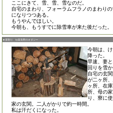
ここにきて、雪、雪、雪なのだ。
自宅のまわり、フォーラムフラノのまわりの
になりつつある。
もうやんでほしい。
今朝も、もうすでに除雪車が来た後だった。
■ 薪割り by富良野のオダジー
今朝は、け
降った。
早速、妻と
回りを雪か
自宅の玄関
が二ヶ所、
ヶ所、在庫
所、母の家
り、寮に使
家の玄関。二人がかりで約一時間。
私は汗だくになった。