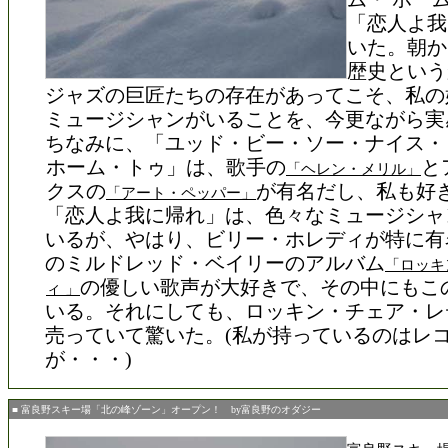
「恋人よ我
いた。朝か
歴史という
ジャズの巨匠たちの存在があってこそ、私の
ミュージシャンがいることを、今更ながら実
ちなみに、「ユッド・ビー・ソー・ナイス・
ホーム・トゥ」は、歌手の
と
「ヘレン・メリル」
クスの
が有名だし、私も好
「アート・ペッパー」
「恋人よ我に帰れ」は、色々なミュージシャ
いるが、やはり、ビリー・ホレディが特に有
のミルドレッド・ベイリーのアルバム
「ロッキ
の優しい歌声が大好きで、その中にもこ
ィ 」
いる。それにしても、ロッキン・チェア・レ
売っていて驚いた。(私が持っているのはレ
が・・・)
■ 富良野スキー場「北の峰ゾーン」オープン！ by富良野のオダジー