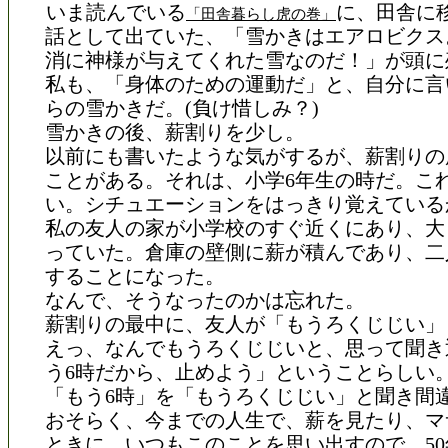
いま読んでいる
に、田舎に
「田舎暮らし虎の巻」
話として出ていた、「雪かきはエアロビクス
消に神様が与えてくれた雪なのだ！」が頭に
私も、「身体のための運動だ」と、自分に言
らの雪かきだ。(負け惜しみ？)
雪かきの後、薪割りを少し。
以前にも書いたような気がするが、薪割りの
ことがある。それは、小学6年生の時だ。こ
い。シチュエーションをはっきり覚えている
私の友人の家が小学校のすぐ近くにあり、大
っていた。倉庫の壁側に薪が積んであり、二
することになった。
なんで、そうなったのかは忘れた。
薪割りの最中に、友人が「もうろくじじい」
えっ、なんでもうろくじじいと、思って聞き
う6時だから、止めよう」ということらしい
「もう6時」を「もうろくじじい」と聞き間
おそらく、今までの人生で、薪を見たり、マ
ときに、いつもこのことを思い出すので、5