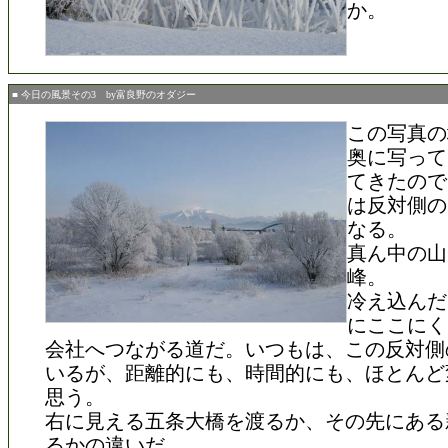
か。
■ 今日の風景その3 by富良野のオダジー
この写真の
奥に写って
てきたので
は反対側の
なる。
真ん中の山
峰。
冷え込んだ
にここにく
会社へつながる道だ。いつもは、この反対側
いるが、距離的にも、時間的にも、ほとんど
思う。
右に見える五条大橋を渡るか、その先にある
るかの違いだ。