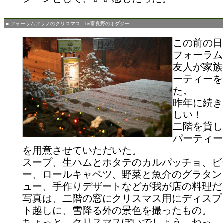
■ フォーラムフラノのクリスマス by富良野のオダジー
この前の日
フォーラム
友人が家族
ーティーを
た。
昨年に続き
しい！
二階を貸し
パーティー
を用意させていただいた。
スープ、生ハムとホタテのカルパッチョ、ビ
ー、ロールキャベツ、野菜と魚介のグラタン
ュー、手作りデザートなどが我が店の料理だ
写真は、二階の窓にクリスマス用にディスプ
ト越しに、雪降る外の景色を撮ったもの。
ちょっと、クリスマスぽいでしょう。ねっ。