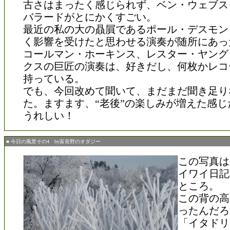
古さはまったく感じられず、ベン・ウェブス
バラードがとにかくすごい。
最近の私の大の贔屓であるポール・デスモン
く影響を受けたと思わせる演奏が随所にあっ
コールマン・ホーキンス、レスター・ヤング
クスの巨匠の演奏は、好きだし、何枚かレコ
持っている。
でも、今回改めて聞いて、まだまだ聞き足り
た。ますます、“老後”の楽しみが増えた感じ
うれしい！
■ 今日の風景その4 by富良野のオダジー
この写真は
イワイ日記
ところ。
この背の高
ったんだろ
「イタドリ