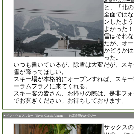
富良野スキー
と、「北の
全面ではな
ンしたよう
よかった！
雪はそれな
たが、オー
かどうかは
った。
いつも書いているが、除雪は大変だが、スキ
雪が降ってほしい。
スキー場が本格的にオープンすれば、スキー
ーラムフラノに来てくれる。
スキー客の皆さん、お帰りの際は、是非フォ
でお寛ぎください。お待ちしております。
■ ベン・ウェブスター「Seven Classic Albums」 by富良野のオダジー
サックスの