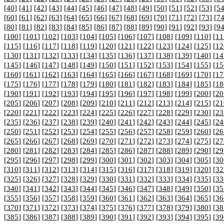
[
40
] [
41
] [
42
] [
43
] [
44
] [
45
] [
46
] [
47
] [
48
] [
49
] [
50
] [
51
] [
52
] [
53
] [
5
[
60
] [
61
] [
62
] [
63
] [
64
] [
65
] [
66
] [
67
] [
68
] [
69
] [
70
] [
71
] [
72
] [
73
] [
7
[
80
] [
81
] [
82
] [
83
] [
84
] [
85
] [
86
] [
87
] [
88
] [
89
] [
90
] [
91
] [
92
] [
93
] [
9
[
100
] [
101
] [
102
] [
103
] [
104
] [
105
] [
106
] [
107
] [
108
] [
109
] [
110
] [
11
[
115
] [
116
] [
117
] [
118
] [
119
] [
120
] [
121
] [
122
] [
123
] [
124
] [
125
] [
12
[
130
] [
131
] [
132
] [
133
] [
134
] [
135
] [
136
] [
137
] [
138
] [
139
] [
140
] [
14
[
145
] [
146
] [
147
] [
148
] [
149
] [
150
] [
151
] [
152
] [
153
] [
154
] [
155
] [
15
[
160
] [
161
] [
162
] [
163
] [
164
] [
165
] [
166
] [
167
] [
168
] [
169
] [
170
] [
17
[
175
] [
176
] [
177
] [
178
] [
179
] [
180
] [
181
] [
182
] [
183
] [
184
] [
185
] [
18
[
190
] [
191
] [
192
] [
193
] [
194
] [
195
] [
196
] [
197
] [
198
] [
199
] [
200
] [
20
[
205
] [
206
] [
207
] [
208
] [
209
] [
210
] [
211
] [
212
] [
213
] [
214
] [
215
] [
21
[
220
] [
221
] [
222
] [
223
] [
224
] [
225
] [
226
] [
227
] [
228
] [
229
] [
230
] [
23
[
235
] [
236
] [
237
] [
238
] [
239
] [
240
] [
241
] [
242
] [
243
] [
244
] [
245
] [
24
[
250
] [
251
] [
252
] [
253
] [
254
] [
255
] [
256
] [
257
] [
258
] [
259
] [
260
] [
26
[
265
] [
266
] [
267
] [
268
] [
269
] [
270
] [
271
] [
272
] [
273
] [
274
] [
275
] [
27
[
280
] [
281
] [
282
] [
283
] [
284
] [
285
] [
286
] [
287
] [
288
] [
289
] [
290
] [
29
[
295
] [
296
] [
297
] [
298
] [
299
] [
300
] [
301
] [
302
] [
303
] [
304
] [
305
] [
30
[
310
] [
311
] [
312
] [
313
] [
314
] [
315
] [
316
] [
317
] [
318
] [
319
] [
320
] [
32
[
325
] [
326
] [
327
] [
328
] [
329
] [
330
] [
331
] [
332
] [
333
] [
334
] [
335
] [
33
[
340
] [
341
] [
342
] [
343
] [
344
] [
345
] [
346
] [
347
] [
348
] [
349
] [
350
] [
35
[
355
] [
356
] [
357
] [
358
] [
359
] [
360
] [
361
] [
362
] [
363
] [
364
] [
365
] [
36
[
370
] [
371
] [
372
] [
373
] [
374
] [
375
] [
376
] [
377
] [
378
] [
379
] [
380
] [
38
[
385
] [
386
] [
387
] [
388
] [
389
] [
390
] [
391
] [
392
] [
393
] [
394
] [
395
] [
39