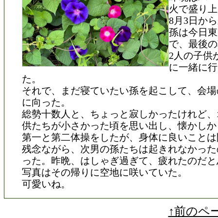
火で盛り上
8月3日か
孫は今日東
で、最後の
2人の子供
に一緒に行
た。
それで、まだ寝ていたい孫を起こして、会場
に向った。
総勢十数人と、ちょっと寂しかったけれど、
供たちが小さかった頃を思い出し、懐かしか
第一と第二体操をしたが、身体に良いことは
残念ながら、次男の孫たちは起きれなかった
った。昨晩、はしゃぎ過ぎて、疲れたのだと
写真はその帰りに空地に咲いていた。
可愛いね。
↑前のペ