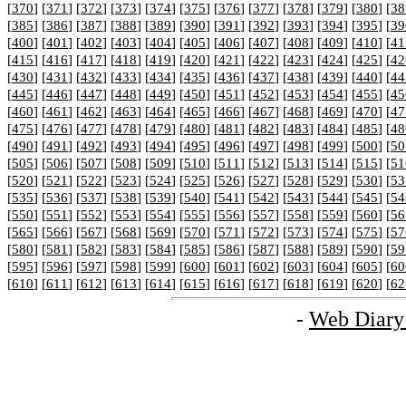
[
370
] [
371
] [
372
] [
373
] [
374
] [
375
] [
376
] [
377
] [
378
] [
379
] [
380
] [
38
[
385
] [
386
] [
387
] [
388
] [
389
] [
390
] [
391
] [
392
] [
393
] [
394
] [
395
] [
39
[
400
] [
401
] [
402
] [
403
] [
404
] [
405
] [
406
] [
407
] [
408
] [
409
] [
410
] [
41
[
415
] [
416
] [
417
] [
418
] [
419
] [
420
] [
421
] [
422
] [
423
] [
424
] [
425
] [
42
[
430
] [
431
] [
432
] [
433
] [
434
] [
435
] [
436
] [
437
] [
438
] [
439
] [
440
] [
44
[
445
] [
446
] [
447
] [
448
] [
449
] [
450
] [
451
] [
452
] [
453
] [
454
] [
455
] [
45
[
460
] [
461
] [
462
] [
463
] [
464
] [
465
] [
466
] [
467
] [
468
] [
469
] [
470
] [
47
[
475
] [
476
] [
477
] [
478
] [
479
] [
480
] [
481
] [
482
] [
483
] [
484
] [
485
] [
48
[
490
] [
491
] [
492
] [
493
] [
494
] [
495
] [
496
] [
497
] [
498
] [
499
] [
500
] [
50
[
505
] [
506
] [
507
] [
508
] [
509
] [
510
] [
511
] [
512
] [
513
] [
514
] [
515
] [
51
[
520
] [
521
] [
522
] [
523
] [
524
] [
525
] [
526
] [
527
] [
528
] [
529
] [
530
] [
53
[
535
] [
536
] [
537
] [
538
] [
539
] [
540
] [
541
] [
542
] [
543
] [
544
] [
545
] [
54
[
550
] [
551
] [
552
] [
553
] [
554
] [
555
] [
556
] [
557
] [
558
] [
559
] [
560
] [
56
[
565
] [
566
] [
567
] [
568
] [
569
] [
570
] [
571
] [
572
] [
573
] [
574
] [
575
] [
57
[
580
] [
581
] [
582
] [
583
] [
584
] [
585
] [
586
] [
587
] [
588
] [
589
] [
590
] [
59
[
595
] [
596
] [
597
] [
598
] [
599
] [
600
] [
601
] [
602
] [
603
] [
604
] [
605
] [
60
[
610
] [
611
] [
612
] [
613
] [
614
] [
615
] [
616
] [
617
] [
618
] [
619
] [
620
] [
62
-
Web Diary 