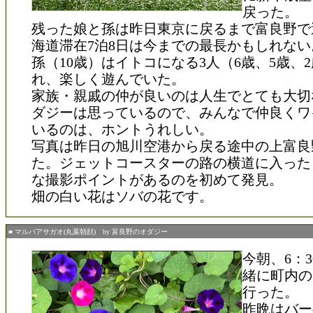
戻った。
残った娘と孫は昨日東京に戻るまで富良野で
海道滞在7泊8日は今までの最長かもしれない
孫（10歳）はイトコになる3人（6歳、5歳、
れ、楽しく遊んでいた。
家族・親戚の仲が良いのは人生でとても大切
ダジーは思っているので、みんなで仲良くワ
いるのは、ホントうれしい。
写真は昨日の旭川空港から戻る途中の上富良
た。ジェットコースターの路の横道に入った
な撮影ポイントがあるのを初めて発見。
畑の白い花はソバの花です。
■ マルバアサガオ(丸葉朝顔) by 富良野のオダジー
今朝、6：
緒に町内の
行った。
昨晩はバー