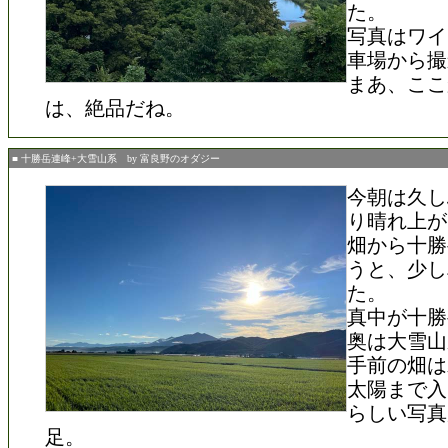
た。
写真はワイ
車場から撮
まあ、ここ
は、絶品だね。
■ 十勝岳連峰+大雪山系 by 富良野のオダジー
今朝は久し
り晴れ上が
畑から十勝
うと、少し
た。
真中が十勝
奥は大雪山
手前の畑は
太陽まで入
らしい写真
足。