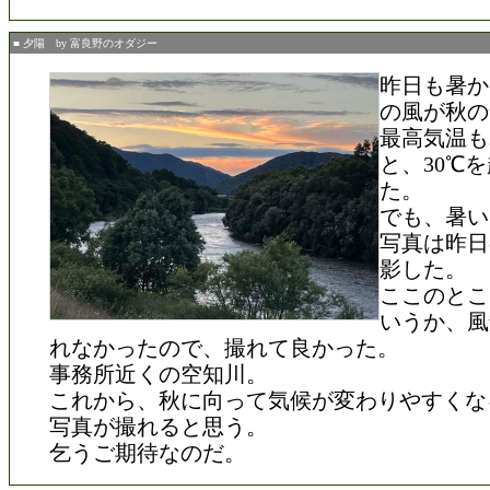
■ 夕陽 by 富良野のオダジー
昨日も暑か
の風が秋の
最高気温も28.
と、30℃
た。
でも、暑い
写真は昨日
影した。
ここのとこ
いうか、風
れなかったので、撮れて良かった。
事務所近くの空知川。
これから、秋に向って気候が変わりやすくな
写真が撮れると思う。
乞うご期待なのだ。