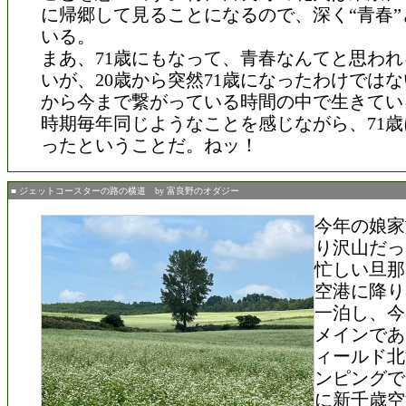
に帰郷して見ることになるので、深く“青春”
いる。
まあ、71歳にもなって、青春なんてと思わ
いが、20歳から突然71歳になったわけでは
から今まで繋がっている時間の中で生きてい
時期毎年同じようなことを感じながら、71
ったということだ。ねッ！
■ ジェットコースターの路の横道 by 富良野のオダジー
今年の娘家
り沢山だっ
忙しい旦那
空港に降り
一泊し、今
メインであ
ィールド北
ンピングで
に新千歳空