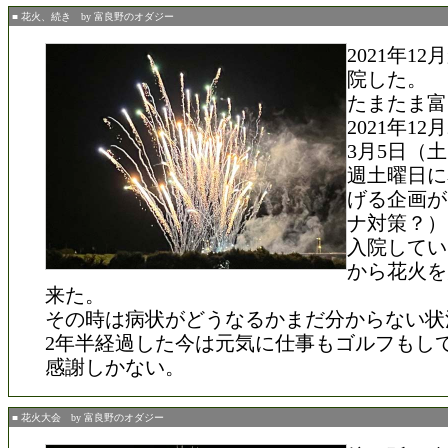
■ 花火、続き by 富良野のオダジー
2021年1
院した。
たまたま富
2021年1
3月5日（
週土曜日に
げる企画が
ナ対策？）
入院してい
から花火を
来た。
その時は病状がどうなるかまだ分からない状
2年半経過した今は元気に仕事もゴルフもし
感謝しかない。
■ 花火大会 by 富良野のオダジー