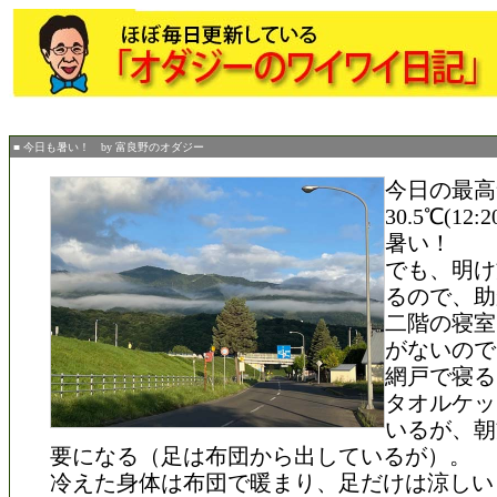
■ 今日も暑い！ by 富良野のオダジー
今日の最高
30.5℃(12
暑い！
でも、明け
るので、助
二階の寝室
がないので
網戸で寝る
タオルケッ
いるが、朝
要になる（足は布団から出しているが）。
冷えた身体は布団で暖まり、足だけは涼しい