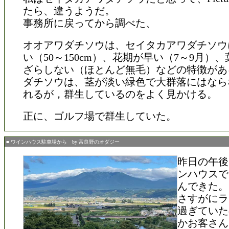
たら、違うようだ。
事務所に戻ってから調べた、
オオアワダチソウは、セイタカアワダチソウ
い（50～150cm）、花期が早い（7～9月）
ざらしない（ほとんど無毛）などの特徴があ
ダチソウは、茎が淡い緑色で大群落にはなら
れるが，群生しているのをよく見かける。
正に、ゴルフ場で群生していた。
■ ワインハウス駐車場から by 富良野のオダジー
昨日の午後
ンハウスで
んできた。
さすがにラ
過ぎていた
かお客さん