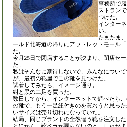
事務所で履
ストランで
つけた。
インターネ
い。
たまたま、
ールド北海道の帰りにアウトレットモール「
た。
今月25日で閉店することが決まり、閉店セ
た。
私はそんなに期待しないで、みんなについて
が、最初の靴屋でこの靴を見つけた。
試着してみたら、イメージ通り。
紺と黒の二足を買った。
数日してから、インターネットで調べたら、
の靴で、もう一足紐付きのを買おうと思った
いサイズは売り切れになっていた。
結局、同じブランドの全然違う靴を注文した
とにかく、靴ベラが要らないのと、しゃがま