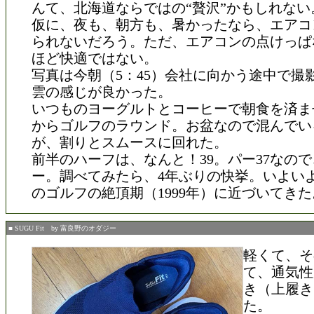
んて、北海道ならではの“贅沢”かもしれない
仮に、夜も、朝方も、暑かったなら、エアコ
られないだろう。ただ、エアコンの点けっぱ
ほど快適ではない。
写真は今朝（5：45）会社に向かう途中で撮
雲の感じが良かった。
いつものヨーグルトとコーヒーで朝食を済ま
からゴルフのラウンド。お盆なので混んでい
が、割りとスムースに回れた。
前半のハーフは、なんと！39。パー37なの
ー。調べてみたら、4年ぶりの快挙。いよい
のゴルフの絶頂期（1999年）に近づいてきた
■ SUGU Fit by 富良野のオダジー
軽くて、そ
て、通気性
き（上履き
た。