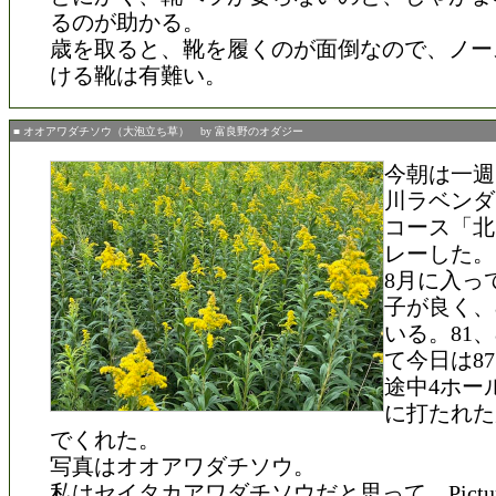
るのが助かる。
歳を取ると、靴を履くのが面倒なので、ノー
ける靴は有難い。
■ オオアワダチソウ（大泡立ち草） by 富良野のオダジー
今朝は一週
川ラベンダ
コース「北
レーした。
8月に入っ
子が良く、
いる。81、
て今日は8
途中4ホー
に打たれた
でくれた。
写真はオオアワダチソウ。
私はセイタカアワダチソウだと思って、Picture