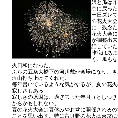
娘と孫は昨
京に戻った
一日ズレて
の花火大会
に、残念だ
花火大会に
が調整出来
話していた
昨晩はあま
く、風もな
火日和になった。
ふらの五条大橋下の河川敷が会場になり、き
沢山打ち上げてくれた。
毎年書いているような気がするが、夏の花火
寂しさもある。
寂しさの原因は、過ぎ去った年月（としつき
からかもしれない。
夏の花火大会は夏休みやお盆に開催されるの
ことを思い出す。特に富良野の花火は東京に