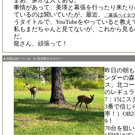
まあ、多才な人である。
事情があって、美瑛と幕張を行ったり来たり
ているのは聞いていたが、最近、
「幕張ベイタ
うタイトルで、YouTubeをやっていると教
私もまだちゃんと見てないが、これから見る
だ。
龍さん、頑張って！
■ 好調は続いている by 富良野のオダジー
昨日の朝も
ンダーの森
ス」北コー
のレギュラ
7：15に
3番で信じ
率！）OB
9！
70台を狙