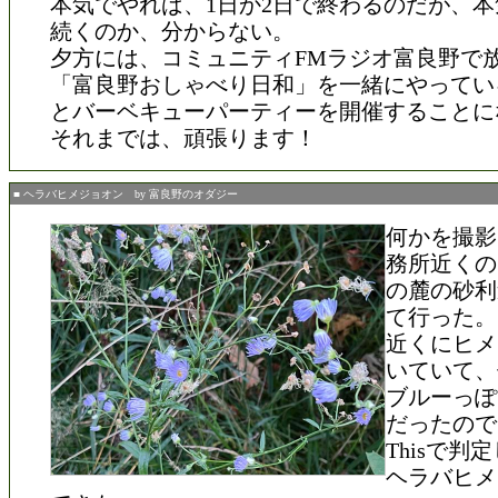
本気でやれば、1日か2日で終わるのだが、
続くのか、分からない。
夕方には、コミュニティFMラジオ富良野で
「富良野おしゃべり日和」を一緒にやってい
とバーベキューパーティーを開催することに
それまでは、頑張ります！
■ ヘラバヒメジョオン by 富良野のオダジー
何かを撮影
務所近くの
の麓の砂利
て行った。
近くにヒメ
いていて、
ブルーっぽ
だったので、
Thisで判
ヘラバヒメ