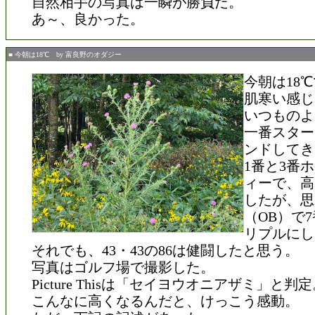
自然相手の写真は一瞬が勝負だ。
あ～、良かった。
■ 今朝は18℃ by 富良野のオダジー
今朝は18
肌寒い感じ
いつものよ
一番スター
ンドしてき
1番と3番
ィーで、高
したが、思
（OB）で
リプルにし
それでも、43・43の86は健闘したと思う。
写真はゴルフ場で撮影した。
Picture Thisは「セイヨウオニアザミ」と判
こんなに高くなるんだと、けっこう感動。