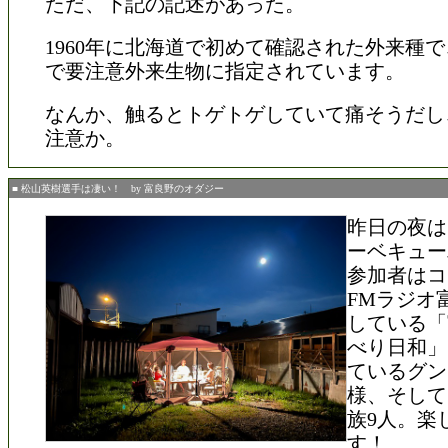
ただ、下記の記述があった。
1960年に北海道で初めて確認された外来種
で要注意外来生物に指定されています。
なんか、触るとトゲトゲしていて痛そうだし
注意か。
■ 松山英樹選手は凄い！ by 富良野のオダジー
昨日の夜は
ーベキュー
参加者はコ
FMラジオ
している「
べり日和」
ているグン
様、そして
族9人。楽
す！