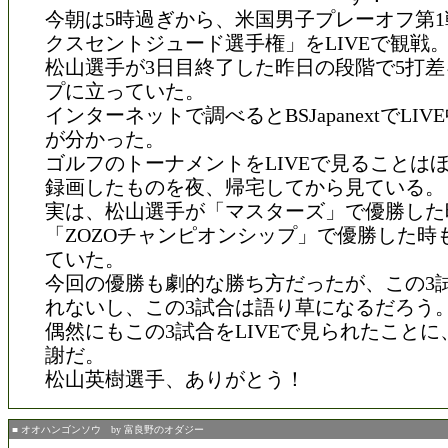
今朝は5時過ぎから、米国男子プレーオフ第
クスセントジュード選手権」をLIVEで観戦
松山選手が3日目終了した昨日の段階で5打
プに立っていた。
インターネットで調べるとBSJapanextでLI
が分かった。
ゴルフのトーナメントをLIVEで見ることは
録画したものを夜、帰宅してから見ている。
実は、松山選手が「マスターズ」で優勝した
「ZOZOチャンピオンシップ」で優勝した時も
ていた。
今回の優勝も劇的な勝ち方だったが、この3
れないし、この3試合は語り草になるだろう
偶然にもこの3試合をLIVEで見られたこと
謝だ。
松山英樹選手、ありがとう！
■ オオハンゴンソウ by 富良野のオダジー