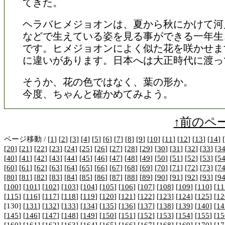
てきた。
ヘラバヒメジョオンは、夏から秋にかけて河
などで生えている姿を見る事ができる一年生
です。ヒメジョオンによく似た花を咲かせま
に違いがあります。日本へは大正時代に渡っ
そうか、花の色ではなく、葉の形か。
今度、ちゃんと確かめてみよう。
↑前のペ
ページ移動 / [
1
] [
2
] [
3
] [
4
] [
5
] [
6
] [
7
] [
8
] [
9
] [
10
] [
11
] [
12
] [
13
] [
14
] [
[
20
] [
21
] [
22
] [
23
] [
24
] [
25
] [
26
] [
27
] [
28
] [
29
] [
30
] [
31
] [
32
] [
33
] [
3
[
40
] [
41
] [
42
] [
43
] [
44
] [
45
] [
46
] [
47
] [
48
] [
49
] [
50
] [
51
] [
52
] [
53
] [
5
[
60
] [
61
] [
62
] [
63
] [
64
] [
65
] [
66
] [
67
] [
68
] [
69
] [
70
] [
71
] [
72
] [
73
] [
7
[
80
] [
81
] [
82
] [
83
] [
84
] [
85
] [
86
] [
87
] [
88
] [
89
] [
90
] [
91
] [
92
] [
93
] [
9
[
100
] [
101
] [
102
] [
103
] [
104
] [
105
] [
106
] [
107
] [
108
] [
109
] [
110
] [
11
[
115
] [
116
] [
117
] [
118
] [
119
] [
120
] [
121
] [
122
] [
123
] [
124
] [
125
] [
12
[130] [
131
] [
132
] [
133
] [
134
] [
135
] [
136
] [
137
] [
138
] [
139
] [
140
] [
14
[
145
] [
146
] [
147
] [
148
] [
149
] [
150
] [
151
] [
152
] [
153
] [
154
] [
155
] [
15