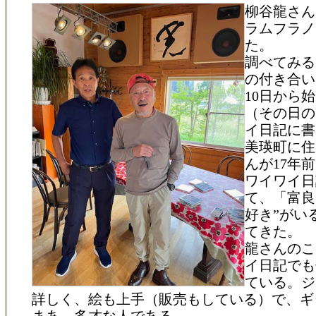
柳谷龍さん
ラムフラノ
た。
調べてみる
の付き合いは
10日から
（その日の
イ日記に書
美瑛町に住
んが17年
ワイワイ日
て、「富良
好き”がい
てきた。
龍さんのこ
イ日記でも
ている。ジ
詳しく、絵も上手（販売もしている）で、ギ