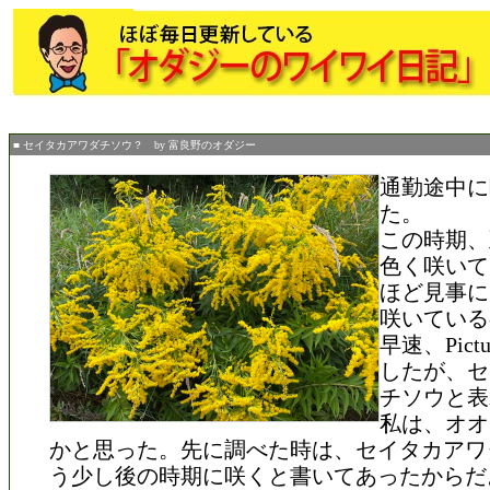
■ セイタカアワダチソウ？ by 富良野のオダジー
通勤途中に
た。
この時期、
色く咲いて
ほど見事に
咲いている
早速、Pictu
したが、セ
チソウと表
私は、オオ
かと思った。先に調べた時は、セイタカアワ
う少し後の時期に咲くと書いてあったからだ