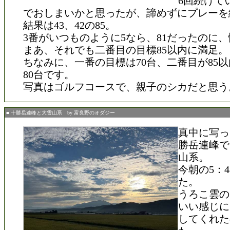
6回続けて
でおしまいかと思ったが、諦めずにプレーを
結果は43、42の85。
3番がいつものように5なら、81だったのに
まあ、それでも二番目の目標85以内に満足。
ちなみに、一番の目標は70台、二番目が85
80台です。
写真はゴルフコースで、親子のシカだと思う
■ 十勝岳連峰と大雪山系 by 富良野のオダジー
真中に写っ
勝岳連峰で
山系。
今朝の5：
た。
うろこ雲の
いい感じに
してくれた