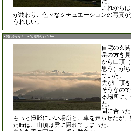
た。
これからは
が終わり、色々なシチュエーションの写真が
うれしい。
■ 間に合った！ by 富良野のオダジー
自宅の玄関
岳の方を見
から山頂（
思う）がち
ていた。
雲が山頂を
そうなので
る場所に、
た。
間に合った
もっと撮影にいい場所と、車を走らせたが、
た時は、山頂は雲に隠れてしまった。