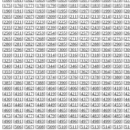
[
160
] [
161
] [
162
] [
163
] [
164
] [
165
] [
166
] [
167
] [
168
] [
169
] [
170
] [
17
[
175
] [
176
] [
177
] [
178
] [
179
] [
180
] [
181
] [
182
] [
183
] [
184
] [
185
] [
18
[
190
] [
191
] [
192
] [
193
] [
194
] [
195
] [
196
] [
197
] [
198
] [
199
] [
200
] [
20
[
205
] [
206
] [
207
] [
208
] [
209
] [
210
] [
211
] [
212
] [
213
] [
214
] [
215
] [
21
[
220
] [
221
] [
222
] [
223
] [
224
] [
225
] [
226
] [
227
] [
228
] [
229
] [
230
] [
23
[
235
] [
236
] [
237
] [
238
] [
239
] [
240
] [
241
] [
242
] [
243
] [
244
] [
245
] [
24
[
250
] [
251
] [
252
] [
253
] [
254
] [
255
] [
256
] [
257
] [
258
] [
259
] [
260
] [
26
[
265
] [
266
] [
267
] [
268
] [
269
] [
270
] [
271
] [
272
] [
273
] [
274
] [
275
] [
27
[
280
] [
281
] [
282
] [
283
] [
284
] [
285
] [
286
] [
287
] [
288
] [
289
] [
290
] [
29
[
295
] [
296
] [
297
] [
298
] [
299
] [
300
] [
301
] [
302
] [
303
] [
304
] [
305
] [
30
[
310
] [
311
] [
312
] [
313
] [
314
] [
315
] [
316
] [
317
] [
318
] [
319
] [
320
] [
32
[
325
] [
326
] [
327
] [
328
] [
329
] [
330
] [
331
] [
332
] [
333
] [
334
] [
335
] [
33
[
340
] [
341
] [
342
] [
343
] [
344
] [
345
] [
346
] [
347
] [
348
] [
349
] [
350
] [
35
[
355
] [
356
] [
357
] [
358
] [
359
] [
360
] [
361
] [
362
] [
363
] [
364
] [
365
] [
36
[
370
] [
371
] [
372
] [
373
] [
374
] [
375
] [
376
] [
377
] [
378
] [
379
] [
380
] [
38
[
385
] [
386
] [
387
] [
388
] [
389
] [
390
] [
391
] [
392
] [
393
] [
394
] [
395
] [
39
[
400
] [
401
] [
402
] [
403
] [
404
] [
405
] [
406
] [
407
] [
408
] [
409
] [
410
] [
41
[
415
] [
416
] [
417
] [
418
] [
419
] [
420
] [
421
] [
422
] [
423
] [
424
] [
425
] [
42
[
430
] [
431
] [
432
] [
433
] [
434
] [
435
] [
436
] [
437
] [
438
] [
439
] [
440
] [
44
[
445
] [
446
] [
447
] [
448
] [
449
] [
450
] [
451
] [
452
] [
453
] [
454
] [
455
] [
45
[
460
] [
461
] [
462
] [
463
] [
464
] [
465
] [
466
] [
467
] [
468
] [
469
] [
470
] [
47
[
475
] [
476
] [
477
] [
478
] [
479
] [
480
] [
481
] [
482
] [
483
] [
484
] [
485
] [
48
[
490
] [
491
] [
492
] [
493
] [
494
] [
495
] [
496
] [
497
] [
498
] [
499
] [
500
] [
50
[
505
] [
506
] [
507
] [
508
] [
509
] [
510
] [
511
] [
512
] [
513
] [
514
] [
515
] [
51