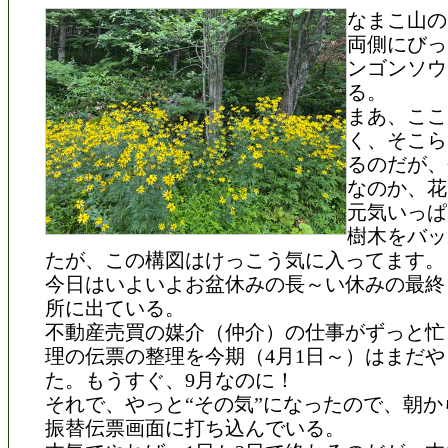
なまこ山の
両側にびっ
ンゴンソウ
る。
まあ、ここ
く、そこら
るのだが、
なのか、花
元気いっぱ
樹木をバッ
たが、この構図はけっこう気に入ってます。
今日はいよいよお盆休みの長～い休みの最終
所に出ている。
不動産売買の媒介（仲介）の仕事がずっと忙
理の伝票の整理を今期（4月1日～）はまだ
た。もうすぐ、9月なのに！
それで、やっと“その気”になったので、朝か
振替伝票画面に打ち込んでいる。