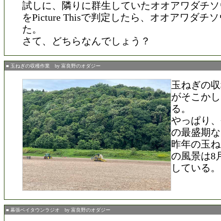
試しに、隣りに群生していたオオアワダチソ
をPicture Thisで判定したら、オオアワダ
た。
さて、どちらなんでしょう？
■ 玉ねぎの収穫作業 by 富良野のオダジー
玉ねぎの収
がそこかし
る。
やっぱり、
の最盛期な
昨年の玉ね
の風景は8
している。
■ 幕張ベイタウンラジオ by 富良野のオダジー