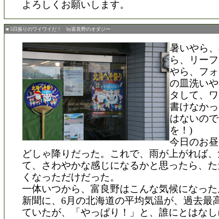
よろしくお願いします。
■ 5日振りのワイワイだ！ by富良野のオダジー
暑いやら、
ら、リーフ
やら、フォ
の皿洗いや
タして、ワ
書けなかっ
はないので
を！)
今日のお昼
どしゃ降りだった。これで、雨が上がれば、
て、さわやかな感じになるかと思ったら、た
くなっただけだった。
一体いつから、富良野はこんな気候になった
新聞に、6月の北海道の平均気温が、過去最
ていたが、「やっぱり！」と、誰にとはなし