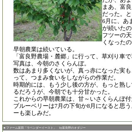
まあ、富良
だった。と
6月に、あ
が続いたの
フツーの天
くなったの
早朝農業は続いている。
「富良野農場・麓郷」に行って、草刈り車で
写真は、今朝のさくらんぼ。
数はあまり多くないが、真っ赤になった実も
って、つまみ食いをしながらの作業だ。
時期的には、もう少し後の方が、もっと熟し
るだろうが、今朝でも十分甘かった。
これからの早朝農業は、甘～いさくらんぼ付
ブルーベリーは7月の下旬か8月になると思
ーも楽しみだ。
■ ファーム富田「ラベンダーイースト」 by富良野のオダジー