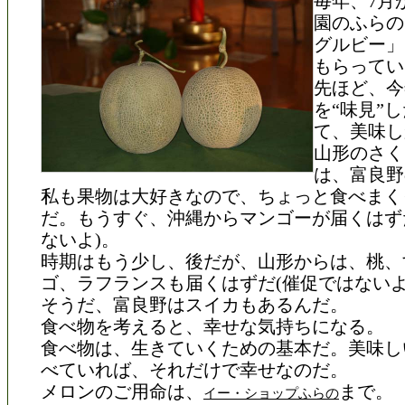
毎年、7月
園のふらの
グルビー」
もらってい
先ほど、今
を“味見”
て、美味し
山形のさく
は、富良野
私も果物は大好きなので、ちょっと食べまく
だ。もうすぐ、沖縄からマンゴーが届くはず
ないよ)。
時期はもう少し、後だが、山形からは、桃、
ゴ、ラフランスも届くはずだ(催促ではないよ
そうだ、富良野はスイカもあるんだ。
食べ物を考えると、幸せな気持ちになる。
食べ物は、生きていくための基本だ。美味し
べていれば、それだけで幸せなのだ。
メロンのご用命は、
まで。
イー・ショップふらの