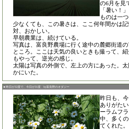
の6月を見
「暑い！」
ものは一つ
少なくても、この暑さは、ここ何年間かは記
対、おかしい。
早朝農業は、続けている。
写真は、富良野農場に行く途中の麓郷街道の
ところ。ここは天気の良いときも撮って、紹
もやって、逆光の感じ。
太陽は写真の外側で、左上の方にあった。太
かにいた。
■ 昨日が32度で、今日が31度 by富良野のオダジー
昨日も、今
ありがたい
ーラムフラ
中、多くの
てくれた。