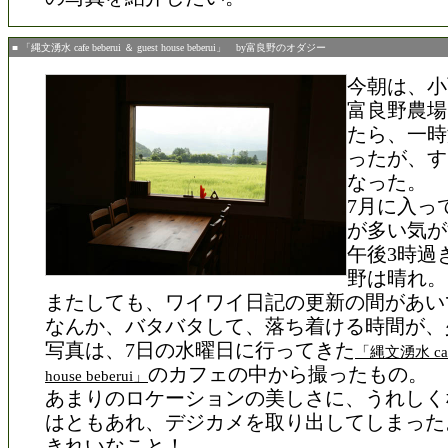
■ 「縄文湧水 cafe beberui ＆ guest house beberui」 by富良野のオダジー
今朝は、小
富良野農場
たら、一時
ったが、す
なった。
7月に入っ
が多い気が
午後3時過
野は晴れ。
またしても、ワイワイ日記の更新の間があい
なんか、バタバタして、落ち着ける時間が、
写真は、7日の水曜日に行ってきた
「縄文湧水 cafe 
のカフェの中から撮ったもの。
house beberui」
あまりのロケーションの美しさに、うれしく
はともあれ、デジカメを取り出してしまった
きれいなこと！