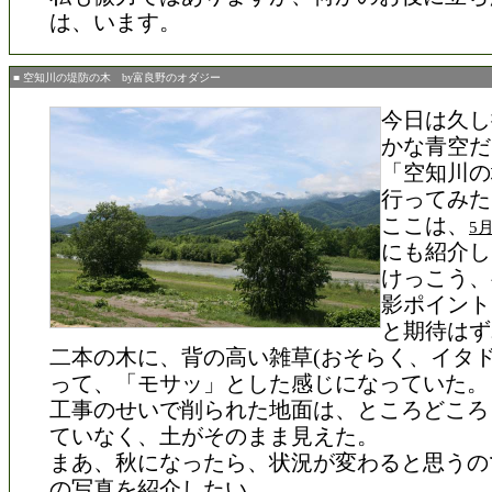
は、います。
■ 空知川の堤防の木 by富良野のオダジー
今日は久し
かな青空だ
「空知川の
行ってみた
ここは、
5
にも紹介し
けっこう、
影ポイント
と期待はず
二本の木に、背の高い雑草(おそらく、イタド
って、「モサッ」とした感じになっていた。
工事のせいで削られた地面は、ところどころ
ていなく、土がそのまま見えた。
まあ、秋になったら、状況が変わると思うの
の写真を紹介したい。