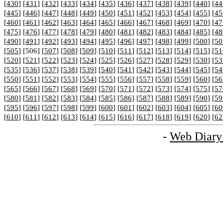
[
430
] [
431
] [
432
] [
433
] [
434
] [
435
] [
436
] [
437
] [
438
] [
439
] [
440
] [
44
[
445
] [
446
] [
447
] [
448
] [
449
] [
450
] [
451
] [
452
] [
453
] [
454
] [
455
] [
45
[
460
] [
461
] [
462
] [
463
] [
464
] [
465
] [
466
] [
467
] [
468
] [
469
] [
470
] [
47
[
475
] [
476
] [
477
] [
478
] [
479
] [
480
] [
481
] [
482
] [
483
] [
484
] [
485
] [
48
[
490
] [
491
] [
492
] [
493
] [
494
] [
495
] [
496
] [
497
] [
498
] [
499
] [
500
] [
50
[
505
] [506] [
507
] [
508
] [
509
] [
510
] [
511
] [
512
] [
513
] [
514
] [
515
] [
51
[
520
] [
521
] [
522
] [
523
] [
524
] [
525
] [
526
] [
527
] [
528
] [
529
] [
530
] [
53
[
535
] [
536
] [
537
] [
538
] [
539
] [
540
] [
541
] [
542
] [
543
] [
544
] [
545
] [
54
[
550
] [
551
] [
552
] [
553
] [
554
] [
555
] [
556
] [
557
] [
558
] [
559
] [
560
] [
56
[
565
] [
566
] [
567
] [
568
] [
569
] [
570
] [
571
] [
572
] [
573
] [
574
] [
575
] [
57
[
580
] [
581
] [
582
] [
583
] [
584
] [
585
] [
586
] [
587
] [
588
] [
589
] [
590
] [
59
[
595
] [
596
] [
597
] [
598
] [
599
] [
600
] [
601
] [
602
] [
603
] [
604
] [
605
] [
60
[
610
] [
611
] [
612
] [
613
] [
614
] [
615
] [
616
] [
617
] [
618
] [
619
] [
620
] [
62
-
Web Diary 