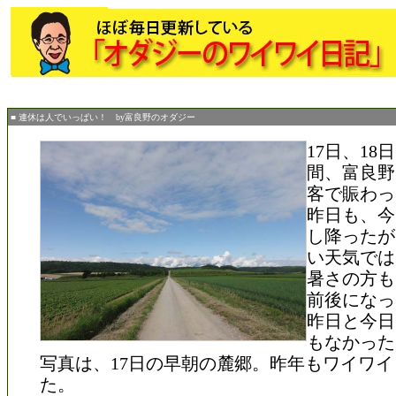
■ 連休は人でいっぱい！ by富良野のオダジー
17日、18
間、富良野
客で賑わっ
昨日も、今
し降ったが
い天気では
暑さの方も
前後になっ
昨日と今日
もなかった
写真は、17日の早朝の麓郷。昨年もワイワ
た。