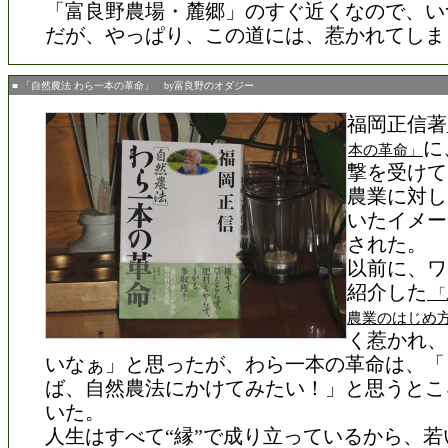
「富良野農場・麓郷」のすぐ近くなので、い
だが、やっぱり、この道には、惹かれてしま
■ 「自然農法 わら一本の革命」 by富良野のオダジー
福岡正信著
に
本の革命」
撃を受けて
農業に対し
いたイメー
された。
以前に、ワ
紹介した
「
農業のはじめ
く惹かれ、
いなぁ」と思ったが、わら一本の革命は、「
ば、自然農法にかけてみたい！」と思うとこ
いた。
人生はすべて“縁”で成り立っているから、若