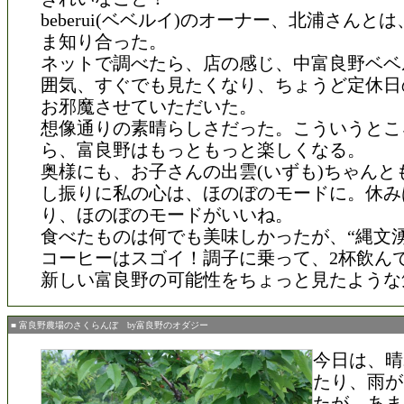
beberui(ベベルイ)のオーナー、北浦さんと
ま知り合った。
ネットで調べたら、店の感じ、中富良野ベベ
囲気、すぐでも見たくなり、ちょうど定休日
お邪魔させていただいた。
想像通りの素晴らしさだった。こういうとこ
ら、富良野はもっともっと楽しくなる。
奥様にも、お子さんの出雲(いずも)ちゃんと
し振りに私の心は、ほのぼのモードに。休み
り、ほのぼのモードがいいね。
食べたものは何でも美味しかったが、“縄文湧
コーヒーはスゴイ！調子に乗って、2杯飲ん
新しい富良野の可能性をちょっと見たような
■ 富良野農場のさくらんぼ by富良野のオダジー
今日は、晴
たり、雨が
たが、あま