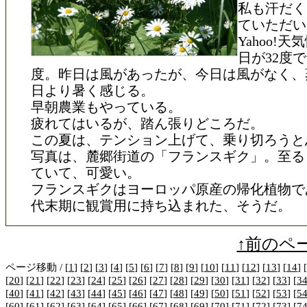
私も汗だく
ていただい
Yahoo!
日が32度で
度。昨日は風があったが、今日は風がなく、
日より暑く感じる。
早朝農業もやっている。
疲れてはいるが、踏ん張りどころだ。
この夏は、テンション上げて、乗り切ろうと
写真は、麓郷街道の「フランスギク」。至る
ていて、可愛い。
フランスギクはヨーロッパ原産の帰化植物で
代末期に観賞用に持ち込まれた、そうだ。
↑前のペ
ページ移動 / [
1
] [
2
] [
3
] [
4
] [
5
] [
6
] [
7
] [
8
] [
9
] [
10
] [
11
] [
12
] [
13
] [
14
] [
[
20
] [
21
] [
22
] [
23
] [
24
] [
25
] [
26
] [
27
] [
28
] [
29
] [
30
] [
31
] [
32
] [
33
] [
3
[
40
] [
41
] [
42
] [
43
] [
44
] [
45
] [
46
] [
47
] [
48
] [
49
] [
50
] [
51
] [
52
] [
53
] [
5
[
60
] [
61
] [
62
] [
63
] [
64
] [
65
] [
66
] [
67
] [
68
] [
69
] [
70
] [
71
] [
72
] [
73
] [
7