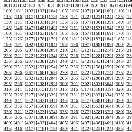
[
80
] [
81
] [
82
] [
83
] [
84
] [
85
] [
86
] [
87
] [
88
] [
89
] [
90
] [
91
] [
92
] [
93
] [
9
[
100
] [
101
] [
102
] [
103
] [
104
] [
105
] [
106
] [
107
] [
108
] [
109
] [
110
] [
11
[
115
] [
116
] [
117
] [
118
] [
119
] [
120
] [
121
] [
122
] [
123
] [
124
] [
125
] [
12
[
130
] [
131
] [
132
] [
133
] [
134
] [
135
] [
136
] [
137
] [
138
] [
139
] [
140
] [
14
[
145
] [
146
] [
147
] [
148
] [
149
] [
150
] [
151
] [
152
] [
153
] [
154
] [
155
] [
15
[
160
] [
161
] [
162
] [
163
] [
164
] [
165
] [
166
] [
167
] [
168
] [
169
] [
170
] [
17
[
175
] [
176
] [
177
] [
178
] [
179
] [
180
] [
181
] [
182
] [
183
] [
184
] [
185
] [
18
[
190
] [
191
] [
192
] [
193
] [
194
] [
195
] [
196
] [
197
] [
198
] [
199
] [
200
] [
20
[
205
] [
206
] [
207
] [
208
] [
209
] [
210
] [
211
] [
212
] [
213
] [
214
] [
215
] [
21
[
220
] [
221
] [
222
] [
223
] [
224
] [
225
] [
226
] [
227
] [
228
] [
229
] [
230
] [
23
[
235
] [
236
] [
237
] [
238
] [
239
] [
240
] [
241
] [
242
] [
243
] [
244
] [
245
] [
24
[
250
] [
251
] [
252
] [
253
] [
254
] [
255
] [
256
] [
257
] [
258
] [
259
] [
260
] [
26
[
265
] [
266
] [
267
] [
268
] [
269
] [
270
] [
271
] [
272
] [
273
] [
274
] [
275
] [
27
[
280
] [
281
] [
282
] [
283
] [
284
] [
285
] [
286
] [
287
] [
288
] [
289
] [
290
] [
29
[
295
] [
296
] [
297
] [
298
] [
299
] [
300
] [
301
] [
302
] [
303
] [
304
] [
305
] [
30
[
310
] [
311
] [
312
] [
313
] [
314
] [
315
] [
316
] [
317
] [
318
] [
319
] [
320
] [
32
[
325
] [
326
] [
327
] [
328
] [
329
] [
330
] [
331
] [
332
] [
333
] [
334
] [
335
] [
33
[
340
] [
341
] [
342
] [
343
] [
344
] [
345
] [
346
] [
347
] [
348
] [
349
] [
350
] [
35
[
355
] [
356
] [
357
] [
358
] [
359
] [
360
] [
361
] [
362
] [
363
] [
364
] [
365
] [
36
[
370
] [
371
] [
372
] [
373
] [
374
] [
375
] [
376
] [
377
] [
378
] [
379
] [
380
] [
38
[
385
] [
386
] [
387
] [
388
] [
389
] [
390
] [
391
] [
392
] [
393
] [
394
] [
395
] [
39
[
400
] [
401
] [
402
] [
403
] [
404
] [
405
] [
406
] [
407
] [
408
] [
409
] [
410
] [
41
[
415
] [
416
] [
417
] [
418
] [
419
] [
420
] [
421
] [
422
] [
423
] [
424
] [
425
] [
42