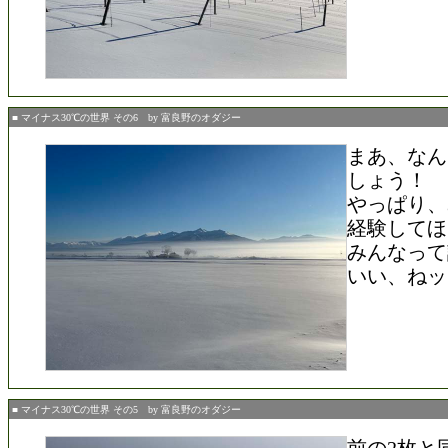
■ マイナス30℃の世界 その6 by 富良野のオダジー
まあ、なん
しょう！
やっぱり、
経験してほ
みんなって
いい、ねッ
■ マイナス30℃の世界 その5 by 富良野のオダジー