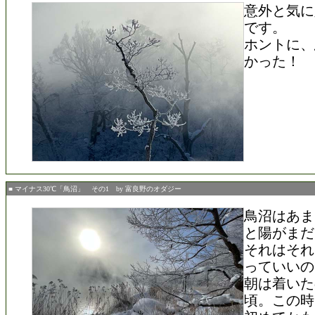
意外と気に
です。
ホントに、
かった！
■ マイナス30℃「鳥沼」 その1 by 富良野のオダジー
鳥沼はあま
と陽がまだ
それはそれ
っていいの
朝は着いた
頃。この時