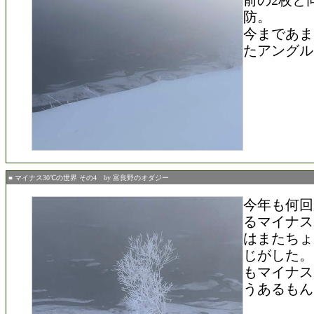
前の2枚と
防。
今まであま
たアングル
■ マイナス30℃の世界 その4 by 富良野のオダジー
今年も何回
るマイナス
はまたちょ
じがした。
もマイナス
うあるもん