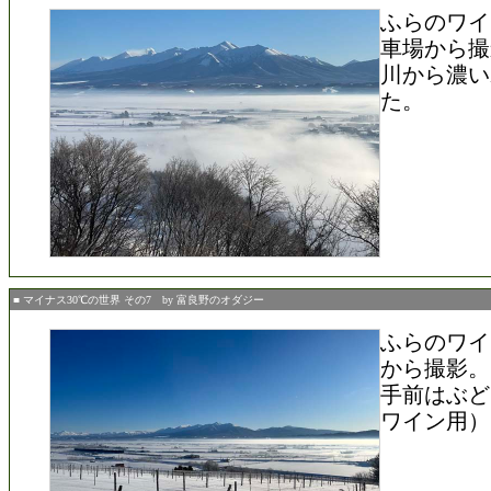
ふらのワイ
車場から撮
川から濃い
た。
■ マイナス30℃の世界 その7 by 富良野のオダジー
ふらのワイ
から撮影。
手前はぶど
ワイン用）