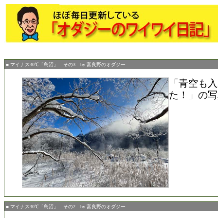
■ マイナス30℃「鳥沼」 その3 by 富良野のオダジー
「青空も入
た！」の写
■ マイナス30℃「鳥沼」 その2 by 富良野のオダジー