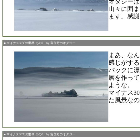
オダジーは
山々に囲ま
ます。感謝
■ マイナス30℃の世界 その9 by 富良野のオダジー
まあ、なん
感じがする
バックに漂
層を作って
ような。
マイナス3
た風景なの
■ マイナス30℃の世界 その8 by 富良野のオダジー