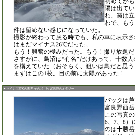
初めてかも
陽は出てい
わ、霧は立
わで、もう
件は望めない感じになっていた。
撮影が終わって戻る時でも、私の車に表示さ
はまだマイナス26℃だった。
もう！興奮の極みだった。もう！撮り放題だ
さすがに、鳥沼は“有名”だけあって、十数人
を構えていた（おそらく、狙いは鳥だと思う
まずはこの1枚。目の前に太陽があった！
■ マイナス30℃の世界 その10 by 富良野のオダジー
バックは芦
富良野西岳
この写真の
6、7、8
のは十勝岳