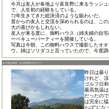
今月は友人が各地より富良野に来るラッシュ
で、人生初の経験をしている。
72年生きてきた総決済のような賑わいだ。
昔からの友人と交流を深められるのは、この
大の喜びかもしれない。
友人が来る度に、御料ハウス（姉夫婦の自宅
ーベキューパーティーを開催している。
写真は今朝、この御料ハウスで撮影したオオ
ウ。姉はソリダコと言っていたので、今度調
■ 今朝は青空 by 富良野のオダジー
昨日は曇り
けれど、涼
ゴルフ日和
最高気温は24.
だったので
は完全に猛
らば”にな