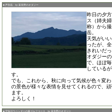
■ 芦別岳 by 富良野のオダジー
昨日の夕方
ス（姉夫婦
称）から撮
岳。
天気がいい
ったが、全
きれいだっ
オダジーの
で、ほぼ毎
しているが
す。
でも、これから、秋に向って気候が色々変わ
の景色が様々な表情を見せてくれるので、頑
ます。
よろしく！
■ 空知川ラベンダーの森ゴルフコース by 富良野のオダジー