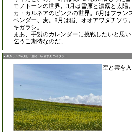
モノトーンの世界。3月は雪原と濃霧と太陽。
カ・カルネアのピンクの世界。6月はフラン
ベンダー、麦。8月は稲、オオアワダチソウ
キガラシ。
まあ、手製のカレンダーに挑戦したいと思い
乞うご期待なのだ。
■ キガラシの花畑、3連発 by 富良野のオダジー
空と雲を入