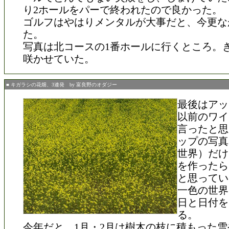
り2ホールをパーで終われたので良かった。
ゴルフはやはりメンタルが大事だと、今更な
た。
写真は北コースの1番ホールに行くところ。
咲かせていた。
■ キガラシの花畑、3連発 by 富良野のオダジー
最後はアッ
以前のワイ
言ったと思
ップの写真
世界）だけ
を作ったら
と思ってい
一色の世界
日と日付を
る。
今年だと、1月・2月は樹木の枝に積もった