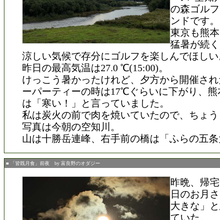
の森ゴルフ
ンドです。
東京も熊本
猛暑が続く
涼しい気候で存分にゴルフを楽しんでほしい
昨日の最高気温は27.0 ℃(15:00)。
けっこう暑かったけれど、夕方から開催され
ーパーティーの時は17℃ぐらいに下がり、熊
は「寒い！」と言っていました。
私は炭火の前で肉を焼いていたので、ちょう
写真は今朝の空知川。
山は十勝岳連峰、右手前の橋は「ふらの五条
■ 「皆既月食」前夜 by 富良野のオダジー
昨晩、帰宅
日のお月さ
大きな」と
ていた。