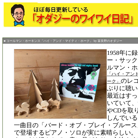
■ コールマン・ホーキンス「ハイ・アンド・マイティ・ホーク」 by 富良野のオダジー
1958年
ー・サック
ルマン・ホ
「ハイ・アン
のレ
ーク」
ぶりに聴い
最近はすっ
いていて、
やCDを取
しんでいる
一曲目の「バード・オブ・プレイ・ブルース
で登場するピアノ・ソロが実に素晴らしい。