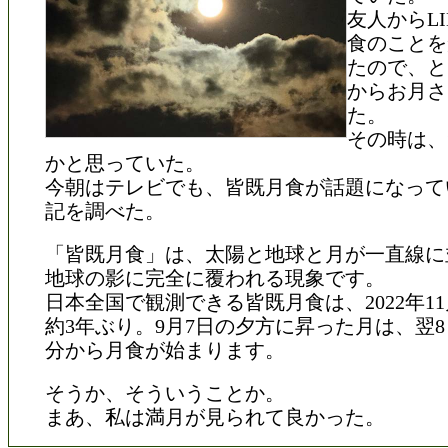
友人からL
食のことを
たので、と
からお月さ
た。
その時は、
かと思っていた。
今朝はテレビでも、皆既月食が話題になって
記を調べた。
「皆既月食」は、太陽と地球と月が一直線に
地球の影に完全に覆われる現象です。
日本全国で観測できる皆既月食は、2022年1
約3年ぶり。9月7日の夕方に昇った月は、翌8
分から月食が始まります。
そうか、そういうことか。
まあ、私は満月が見られて良かった。