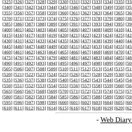
[
325
] [
326
] [
327
] [
328
] [
329
] [
330
] [
331
] [
332
] [
333
] [
334
] [
335
] [
33
[
340
] [
341
] [
342
] [
343
] [
344
] [
345
] [
346
] [
347
] [
348
] [
349
] [
350
] [
35
[
355
] [
356
] [
357
] [
358
] [
359
] [
360
] [
361
] [
362
] [
363
] [
364
] [
365
] [
36
[
370
] [
371
] [
372
] [
373
] [
374
] [
375
] [
376
] [
377
] [
378
] [
379
] [
380
] [
38
[
385
] [
386
] [
387
] [
388
] [
389
] [
390
] [
391
] [
392
] [
393
] [
394
] [
395
] [
39
[
400
] [
401
] [
402
] [
403
] [
404
] [
405
] [
406
] [
407
] [
408
] [
409
] [
410
] [
41
[
415
] [
416
] [
417
] [
418
] [
419
] [
420
] [
421
] [
422
] [
423
] [
424
] [
425
] [
42
[
430
] [
431
] [
432
] [
433
] [
434
] [
435
] [
436
] [
437
] [
438
] [
439
] [
440
] [
44
[
445
] [
446
] [
447
] [
448
] [
449
] [
450
] [
451
] [
452
] [
453
] [
454
] [
455
] [
45
[
460
] [
461
] [
462
] [
463
] [
464
] [
465
] [
466
] [
467
] [
468
] [
469
] [
470
] [
47
[
475
] [
476
] [
477
] [
478
] [
479
] [
480
] [
481
] [
482
] [
483
] [
484
] [
485
] [
48
[
490
] [
491
] [
492
] [
493
] [
494
] [
495
] [
496
] [
497
] [
498
] [
499
] [
500
] [
50
[
505
] [
506
] [
507
] [
508
] [
509
] [
510
] [
511
] [
512
] [
513
] [
514
] [
515
] [
51
[
520
] [
521
] [
522
] [
523
] [
524
] [
525
] [
526
] [
527
] [
528
] [
529
] [
530
] [
53
[
535
] [
536
] [
537
] [
538
] [
539
] [
540
] [
541
] [
542
] [
543
] [
544
] [
545
] [
54
[
550
] [
551
] [
552
] [
553
] [
554
] [
555
] [
556
] [
557
] [
558
] [
559
] [
560
] [
56
[
565
] [
566
] [
567
] [
568
] [
569
] [
570
] [
571
] [
572
] [
573
] [
574
] [
575
] [
57
[
580
] [
581
] [
582
] [
583
] [
584
] [
585
] [
586
] [
587
] [
588
] [
589
] [
590
] [
59
[
595
] [
596
] [
597
] [
598
] [
599
] [
600
] [
601
] [
602
] [
603
] [
604
] [
605
] [
60
[
610
] [
611
] [
612
] [
613
] [
614
] [
615
] [
616
] [
617
] [
618
] [
619
] [
620
] [
62
-
Web Diary 