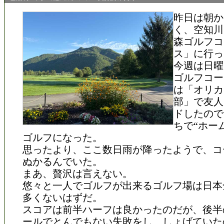
昨日は朝か
く、空知川
森ゴルフコ
ス」に行っ
今週は日曜
ゴルフコー
は「オリカ
部」で友人
ドしたので
ちで“ホー
ゴルフになった。
思ったより、ここ数日雨が降ったようで、コ
ぬかるんでいた。
まあ、贅沢は言えない。
悠々と一人でゴルフが出来るゴルフ場は日本
多くないはずだ。
スコアは前半ハーフは良かったのだが、後半
ールでとんでもない失敗をし、しょげていた