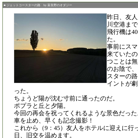
■ ジェットコースターの路 by 富良野のオダジー
昨日、友人
川空港まで
飛行機は4
た。
事前にスマ
来ていたの
つことは無
のお陰で、
スターの路
イントが劇
った。
ちょうど陽が沈む寸前に通ったのだ。
ポプラと丘と夕陽。
今回の再会を祝ってくれるような景色だった
車を止め、早くも記念撮影！
これから（9：45）友人をホテルに迎えに行
日、旧交を温めます。