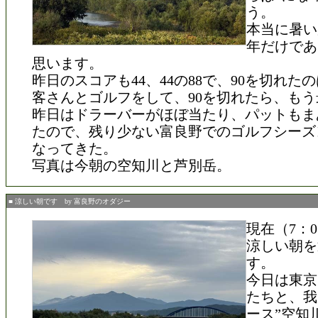
う。
本当に暑い
年だけであ
思います。
昨日のスコアも44、44の88で、90を切れた
客さんとゴルフをして、90を切れたら、も
昨日はドラーバーがほぼ当たり、パットもま
たので、残り少ない富良野でのゴルフシーズ
なってきた。
写真は今朝の空知川と芦別岳。
■ 涼しい朝です by 富良野のオダジー
現在（7：0
涼しい朝を
す。
今日は東京
たちと、我
ース”空知