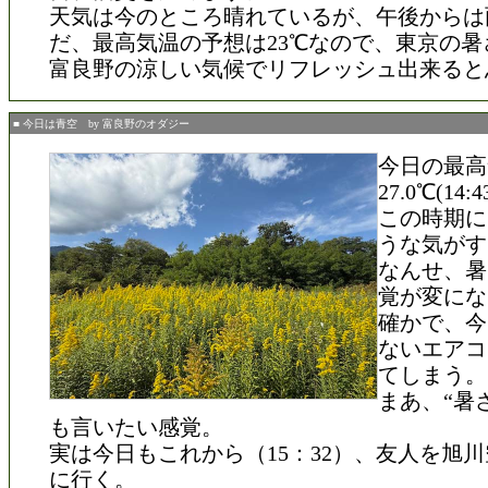
天気は今のところ晴れているが、午後からは
だ、最高気温の予想は23℃なので、東京の暑
富良野の涼しい気候でリフレッシュ出来ると
■ 今日は青空 by 富良野のオダジー
今日の最高
27.0℃(14:
この時期に
うな気がす
なんせ、暑
覚が変にな
確かで、今
ないエアコ
てしまう。
まあ、“暑
も言いたい感覚。
実は今日もこれから（15：32）、友人を旭
に行く。