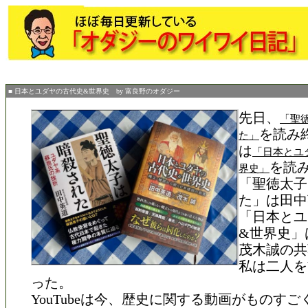
■ 日本とユダヤの古代史&世界史 by 富良野のオダジー
先日、
「聖
を読み
た」
は
「日本とユ
を読
界史」
「聖徳太子
た」は田中
「日本とユ
&世界史」
茂木誠の共
私は二人をY
った。
YouTubeは今、歴史に関する動画がものす