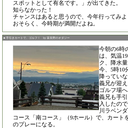
スポットとして有名です。」が出てきた。
知らなかった！
チャンスはあると思うので、今年行ってみよ
おそらく、今時期が満開だよね。
■ 手引きカートで、ゴルフ！ by 富良野のオダジー
今朝の6時
は、気温1
ク、降水量
今、5時1
降っていな
義兄が迎え
ゴルフ場へ
義兄も手引
入したので
川ラベンダ
コース「南コース」（9ホール）で、カート
のプレーになる。