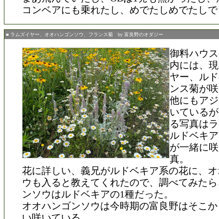
コンベアにも乗れたし、めでたしめでたしで
■ ラムズイヤー、オオハンゴンソウ、フランス菊 by 富良野のオダジー
御料ハウス
内には、現
ヤー、ルド
ンス菊が咲
他にもアジ
いているが
る写真はラ
ルドベキア
が一緒に咲
真。
花に詳しい、義兄がルドベキア系の花に、オ
ウも入ると教えてくれたので、調べてみたら
ンソウはルドベキアの1種だった。
オオハンゴンソウは今時期の富良野はそこか
い咲いている。