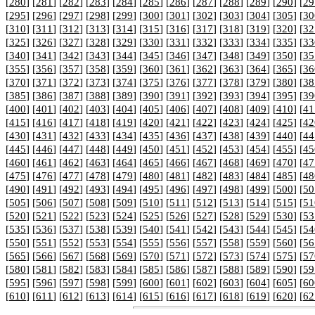
[
280
] [
281
] [
282
] [
283
] [
284
] [
285
] [
286
] [
287
] [
288
] [
289
] [
290
] [
29
[
295
] [
296
] [
297
] [
298
] [
299
] [
300
] [
301
] [
302
] [
303
] [
304
] [
305
] [
30
[
310
] [
311
] [
312
] [
313
] [
314
] [
315
] [
316
] [
317
] [
318
] [
319
] [
320
] [
32
[
325
] [
326
] [
327
] [
328
] [
329
] [
330
] [
331
] [
332
] [
333
] [
334
] [
335
] [
33
[
340
] [
341
] [
342
] [
343
] [
344
] [
345
] [
346
] [
347
] [
348
] [
349
] [
350
] [
35
[
355
] [
356
] [
357
] [
358
] [
359
] [
360
] [
361
] [
362
] [
363
] [
364
] [
365
] [
36
[
370
] [
371
] [
372
] [
373
] [
374
] [
375
] [
376
] [
377
] [
378
] [
379
] [
380
] [
38
[
385
] [
386
] [
387
] [
388
] [
389
] [
390
] [
391
] [
392
] [
393
] [
394
] [
395
] [
39
[
400
] [
401
] [
402
] [
403
] [
404
] [
405
] [
406
] [
407
] [
408
] [
409
] [
410
] [
41
[
415
] [
416
] [
417
] [
418
] [
419
] [
420
] [
421
] [
422
] [
423
] [
424
] [
425
] [
42
[
430
] [
431
] [
432
] [
433
] [
434
] [
435
] [
436
] [
437
] [
438
] [
439
] [
440
] [
44
[
445
] [
446
] [
447
] [
448
] [
449
] [
450
] [
451
] [
452
] [
453
] [
454
] [
455
] [
45
[
460
] [
461
] [
462
] [
463
] [
464
] [
465
] [
466
] [
467
] [
468
] [
469
] [
470
] [
47
[
475
] [
476
] [
477
] [
478
] [
479
] [
480
] [
481
] [
482
] [
483
] [
484
] [
485
] [
48
[
490
] [
491
] [
492
] [
493
] [
494
] [
495
] [
496
] [
497
] [
498
] [
499
] [
500
] [
50
[
505
] [
506
] [
507
] [
508
] [
509
] [
510
] [
511
] [
512
] [
513
] [
514
] [
515
] [
51
[
520
] [
521
] [
522
] [
523
] [
524
] [
525
] [
526
] [
527
] [
528
] [
529
] [
530
] [
53
[
535
] [
536
] [
537
] [
538
] [
539
] [
540
] [
541
] [
542
] [
543
] [
544
] [
545
] [
54
[
550
] [
551
] [
552
] [
553
] [
554
] [
555
] [
556
] [
557
] [
558
] [
559
] [
560
] [
56
[
565
] [
566
] [
567
] [
568
] [
569
] [
570
] [
571
] [
572
] [
573
] [
574
] [
575
] [
57
[
580
] [
581
] [
582
] [
583
] [
584
] [
585
] [
586
] [
587
] [
588
] [
589
] [
590
] [
59
[
595
] [
596
] [
597
] [
598
] [
599
] [
600
] [
601
] [
602
] [
603
] [
604
] [
605
] [
60
[
610
] [
611
] [
612
] [
613
] [
614
] [
615
] [
616
] [
617
] [
618
] [
619
] [
620
] [
62