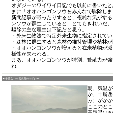
オダジーのワイワイ日記でも以前に書いたと
まに「オオハンゴンソウをみんなで駆除しま
新聞記事が載ったりすると、複雑な気がする
ンソウが群生していると、とてもきれいだ。
駆除の主な理由は下記だと思う。
・外来生物法で特定外来生物に指定されてい
・森林に群生すると森林の維持管理や植林が
・オオハンゴンソウが増えると在来植物が減
様性が失われる。
まあ、オオハンゴンソウが特別、繁殖力が強
ね。
■ 十勝岳 by 富良野のオダジー
朝、気温が
か、十勝岳
み）がかか
ここのとこ
高気温は3