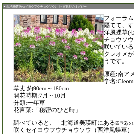
■ 西洋風蝶草(セイヨウフウチョウソウ) by 富良野のオダジー
フォーラム
隔てて、す
洋風蝶草(
チョウソウ
咲いている
クレオメが
うです。
原産:南ア
学名:Cleome 
草丈:約90cm～180cm
開花時期:7月～10月
分類:一年草
花言葉:「秘密のひと時」
調べていると、「北海道美瑛町にある
四季彩の
咲くセイヨウフウチョウソウ（西洋風蝶草）