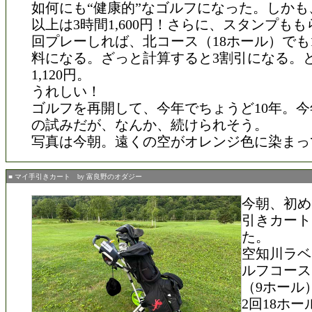
如何にも“健康的”なゴルフになった。しかも
以上は3時間1,600円！さらに、スタンプもも
回プレーしれば、北コース（18ホール）でも
料になる。ざっと計算すると3割引になる。
1,120円。
うれしい！
ゴルフを再開して、今年でちょうど10年。
の試みだが、なんか、続けられそう。
写真は今朝。遠くの空がオレンジ色に染まっ
■ マイ手引きカート by 富良野のオダジー
今朝、初め
引きカート
た。
空知川ラベ
ルフコース
（9ホール
2回18ホ