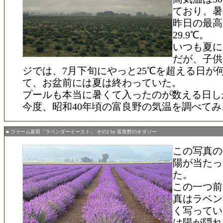
ており、暑
昨日の最高
29.9℃。
いつも夏に
だが、子供
ジでは、7月下旬にやっと25℃を超える日が
て、お盆前には夏は終わっていた。
プールも本当に暑くて入ったのが数える日し
今度、昭和40年頃の富良野の気温を調べて
■ ファーム富田「ラベンダーイースト」 その2 by 富良野のオダジー
この写真の
陽が当たっ
た。
この一つ前
真はラベン
く写ってい
は陽が隠れ