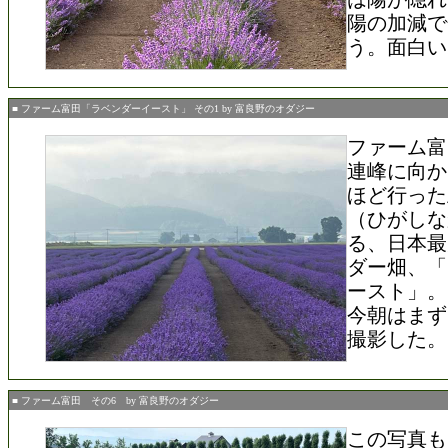
陽の加減で
う。面白い
■ ファーム富田「ラベンダーイースト」 その1 by 富良野のオダジー
ファーム富
連峰に向か
ほど行った
（ひがしな
る、日本最
ダー畑、「
ースト」。
今朝はまず
撮影した。
■ ファーム富田 その6 by 富良野のオダジー
この写真も