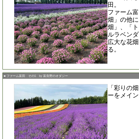
田。
ファーム富
畑」の他に
畑」、「ト
ルラベンダ
広大な花畑
る。
■ ファーム富田 その5 by 富良野のオダジー
「彩りの畑
ーをメイン