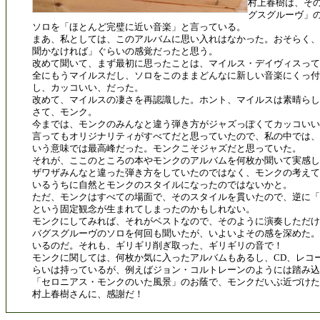
村上春樹は、そ
グスグルーヴ」
ソロを「ほとんど完璧に近い音楽」と言っている。
まあ、私としては、このアルバムに思い入れはなかった。おそらく、
聞かなければ」ぐらいの感覚だったと思う。
改めて聞いて、まず最初に思ったことは、マイルス・デイヴィスって、
全にもうマイルスだし、ソロをこのままどんなに新しい音楽にくっ
し、カッコいい、だった。
改めて、マイルスの凄さを再認識した。ホント、マイルスは素晴らし
さて、モンク。
今までは、モンクのみんなと違う弾き方がジャズっぽくてカッコいい
言ってもオリジナリティがすべてだと思っていたので、私の中では、
いう意味では最高峰だった。モンクこそジャズだと思っていた。
それが、ここのところの本やモンクのアルバムを何枚か聞いて実感し
ザワザみんなと違った弾き方をしていたのではなく、モンクの考えて
いるうちに自然とモンクのスタイルになったのではないかと。
ただ、モンクはすべての場面で、そのスタイルを貫いたので、逆に「
という固定観念が生まれてしまったのかもしれない。
モンクにしてみれば、それがベストなので、そのように演奏しただけ
バグスグルーヴのソロを何回も聞いたが、いよいよその感を深めた。
いるのだ。それも、ギリギリ削ぎ取った、ギリギリの音で！
モンクに関しては、何枚か気に入ったアルバムもあるし、CD、レコー
らいは持っているが、例えばジョン・コルトレーンのようには踏み込
「セロニアス・モンクのいた風景」のお蔭で、モンクだいぶ近づけ
村上春樹さんに、感謝だ！