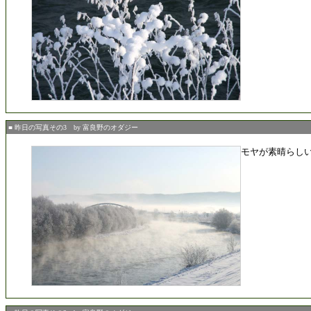
■ 昨日の写真その3 by 富良野のオダジー
モヤが素晴らし