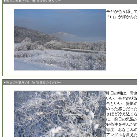
■ 昨日の写真その2 by 富良野のオダジー
モヤが色々隠し
「山」が浮かん
■ 昨日の写真その1 by 富良野のオダジー
昨日の朝は、青
いい、モヤの状
合といい、撮影
のった感じだっ
さほど冷え込まなか
に、前日の気温
好条件を生んだ
毎度、おなじみ
アングルを変え