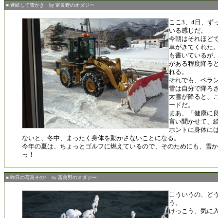
■ 連続して雪かき by 富良野のオダジー
ここ3、4日、ず
いる感じだ。
今朝はそれほど
車がきてくれた
も書いているが
がある程度降る
れる。
それでも、ベラ
雪は自分で降ろ
大雪が降ると、
ードだ。
まあ、「健康に
言い聞かせて、
ホントに身体に
ないと、冬中、まったく身体を動かさないことになる。
今年の夏は、ちょっとゴルフに燃えているので、そのためにも、雪
っ！
■ 昨日の写真その4 by 富良野のオダジー
こういうの、ど
う。
けっこう、気に