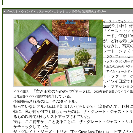
■ イースト・ウィンド・マスターズ・コレクション1000 by 富良野のオダジー
イースト・ウィンド・
が2月4日に
1000
「イースト・ウ
コード、CDは1
が、どれも気に
ちなみに、写真
レート・ジャズ
「ラヴ・フォー・セー
レッジ・ヴァンガード
き王女のためのパヴァ
「アイム・オールド・
ト・ファーマー
ワイワイ日記で
ド・ファッショ
、「亡き王女のためのパヴァーヌは、
イワイ日記
2009年10月26日のワイワイ
で紹介している。
10月28日ワイワイ日記
今回発売されるのは、全72タイトル。
持っていないアルバムは全部ほしいぐらいだが、涙をのんで、17枚
特に、私が何が何でもほしかったのは、ザ・グレート・ジャズ・トリ
るもの以外で8枚もリストアップされていた。
実は、ここ何年か、ことあるごとに、ザ・グレート・ジャズ・トリオ
かチェックしていた。
ザ・グレイト・ジャズ・トリオ（The Great Jazz Trio）は、ピア