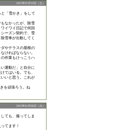
2015年01月10日（土）
っと「雪かき」をして
でもなかったが、除雪
。ワイワイ日記で何回
、シーズン契約で、雪
と除雪車が出動してく
ンダやテラスの屋根の
さなければならない。
この作業もけっこうハ
良い運動だ」と自分に
続けてはいる。でも、
はいいと思う。これが
かきを頑張ろう。ね
2015年01月06日（火）
うしても、撮ってしま
入ってます！