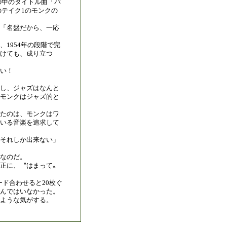
の中のタイトル曲「バ
のテイク1のモンクの
「名盤だから、一応
1954年の段階で完
付けても、成り立つ
い！
し、ジャズはなんと
モンクはジャズ的と
たのは、モンクはワ
いる音楽を追求して
それしか出来ない」
なのだ。
正に、〝はまって〟
ド合わせると20枚ぐ
んではいなかった。
たような気がする。