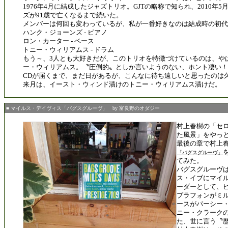
1976年4月に結成したジャズトリオ。GJTの略称で知られ、2010年
ズが91歳で亡くなるまで続いた。
メンバーは何回も変わっているが、私が一番好きなのは結成時の初代
ハンク・ジョーンズ - ピアノ
ロン・カーター - ベース
トニー・ウィリアムス - ドラム
もう～、3人とも大好きだが、このトリオを特徴づけているのは、や
ー・ウィリアムス。〝圧倒的〟としか言いようのない、ホント凄い！
CDが届くまで、まだ日があるが、こんなに待ち遠しいと思ったのは
来月は、イースト・ウィンド漬けのトニー・ウィリアムス漬けだ。
■ マイルス・デイヴィス「バグスグルーヴ」 by 富良野のオダジー
村上春樹の「セ
た風景」をやっ
最後の章で村上
「バグスグルーヴ」
てみた。
バグスグルーヴは
ス・イブにマイ
ーダーとして、
ブラフォンがミ
ースがパーシー
ニー・クラーク
た、世に言う〝