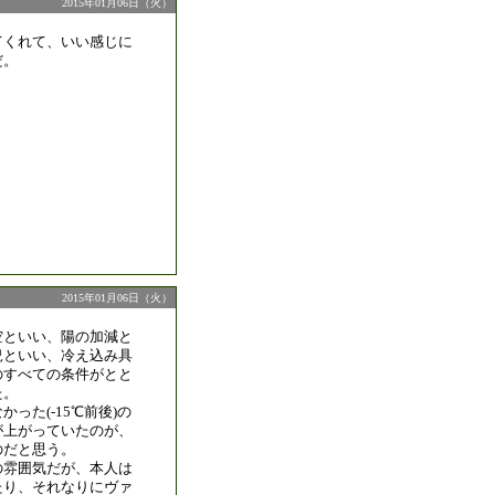
2015年01月06日（火）
てくれて、いい感じに
だ。
2015年01月06日（火）
空といい、陽の加減と
況といい、冷え込み具
のすべての条件がとと
た。
った(-15℃前後)の
が上がっていたのが、
のだと思う。
の雰囲気だが、本人は
たり、それなりにヴァ