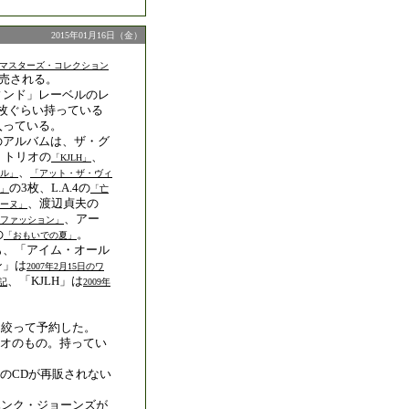
2015年01月16日（金）
マスターズ・コレクション
発売される。
ィンド」レーベルのレ
0枚ぐらい持っている
入っている。
のアルバムは、ザ・グ
・トリオの
、
「KJLH」
、
ル」
「アット・ザ・ヴィ
の3枚、L.A.4の
」
「亡
、渡辺貞夫の
ーヌ」
、アー
ファッション」
の
。
「おもいでの夏」
も、「アイム・オール
ン」は
2007年2月15日のワ
、「KJLH」は
日記
2009年
に絞って予約した。
オのもの。持ってい
のCDが再販されない
ノのハンク・ジョーンズが