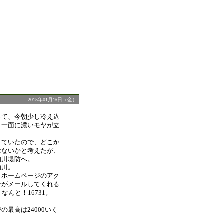
2015年01月16日（金）
って、今朝少し冷え込
り一面に濃いモヤが立
っていたので、どこか
はないかと考えたが、
知川堤防へ。
知川。
、ホームページのアク
ーがメールしてくれる
なんと！16731。
の最高は24000いく