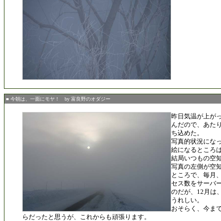
■ 今朝は、一面にモヤ！ by 富良野のオダジー
昨日気温が上が
んだので、あた
ち込めた。
写真的状況にな
絵になるところ
結局いつもの空
写真の左側が空
ところで、毎月
セス数をサーバ
のだが、12月は、
うれしい。
おそらく、今まで
らだったと思うが、これからも頑張ります。