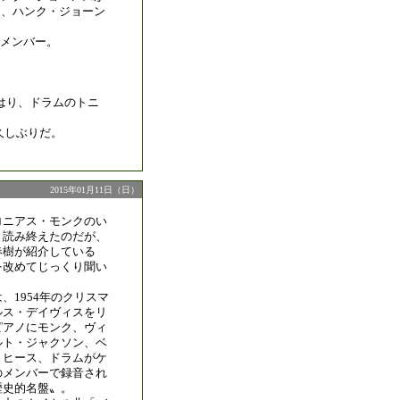
5月、ハンク・ジョーン
メンバー。
はり、ドラムのトニ
久しぶりだ。
2015年01月11日（日）
ロニアス・モンクのい
と読み終えたのだが、
春樹が紹介している
を改めてじっくり聞い
、1954年のクリスマ
ルス・デイヴィスをリ
ピアノにモンク、ヴィ
ルト・ジャクソン、ベ
・ヒース、ドラムがケ
のメンバーで録音され
歴史的名盤〟。