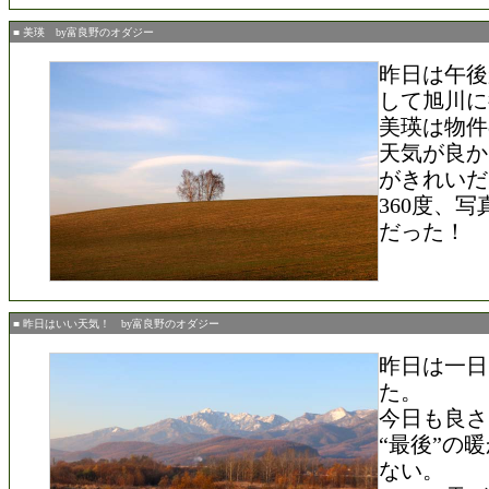
■ 美瑛 by富良野のオダジー
昨日は午後
して旭川に
美瑛は物件
天気が良か
がきれいだ
360度、
だった！
■ 昨日はいい天気！ by富良野のオダジー
昨日は一日
た。
今日も良さ
“最後”の
ない。