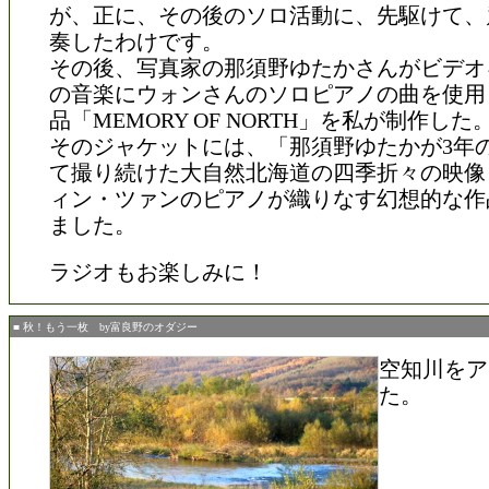
が、正に、その後のソロ活動に、先駆けて、
奏したわけです。
その後、写真家の那須野ゆたかさんがビデオ
の音楽にウォンさんのソロピアノの曲を使用
品「MEMORY OF NORTH」を私が制作した
そのジャケットには、「那須野ゆたかが3年
て撮り続けた大自然北海道の四季折々の映像
ィン・ツァンのピアノが織りなす幻想的な作
ました。
ラジオもお楽しみに！
■ 秋！もう一枚 by富良野のオダジー
空知川をア
た。