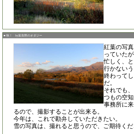
■ 秋！ by富良野のオダジー
紅葉の写真
っていたが
忙しく、と
行かないう
終わってし
だ。
それでも、
つもの空知
事務所に来
るので、撮影することが出来る。
今年は、これで勘弁していただきたい。
雪の写真は、撮れると思うので、ご期待くだ