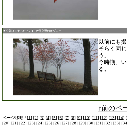
■ 今朝はモヤったその4 by富良野のオダジー
以前にも撮
そらく同じ
う。
今時期、い
る。
↑前のペ
ページ移動 / [
1
] [
2
] [
3
] [
4
] [
5
] [
6
] [
7
] [
8
] [
9
] [
10
] [
11
] [
12
] [
13
] [
14
] [
[
20
] [
21
] [
22
] [
23
] [
24
] [
25
] [
26
] [
27
] [
28
] [
29
] [
30
] [
31
] [
32
] [
33
] [
3