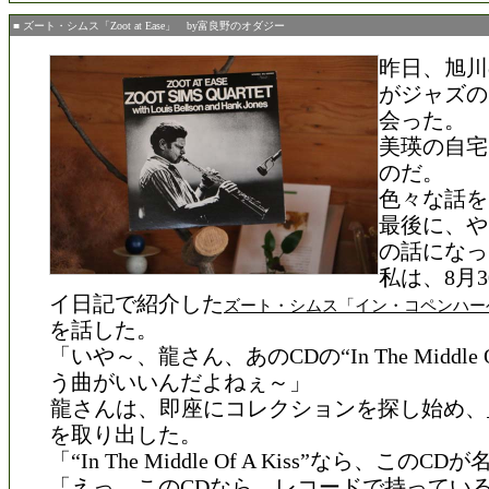
■ ズート・シムス「Zoot at Ease」 by富良野のオダジー
昨日、旭川
がジャズの
会った。
美瑛の自宅
のだ。
色々な話を
最後に、や
の話になっ
私は、8月
イ日記で紹介した
ズート・シムス「イン・コペンハ
を話した。
「いや～、龍さん、あのCDの“In The Middle Of
う曲がいいんだよねぇ～」
龍さんは、即座にコレクションを探し始め、
を取り出した。
「“In The Middle Of A Kiss”なら、このC
「えっ、このCDなら、レコードで持ってい