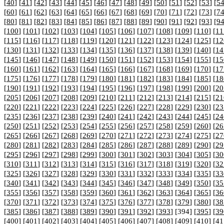
[
40
] [
41
] [
42
] [
43
] [
44
] [
45
] [
46
] [
47
] [
48
] [
49
] [
50
] [
51
] [
52
] [
53
] [
5
[
60
] [
61
] [
62
] [
63
] [
64
] [
65
] [
66
] [
67
] [
68
] [
69
] [
70
] [
71
] [
72
] [
73
] [
7
[
80
] [
81
] [
82
] [
83
] [
84
] [
85
] [
86
] [
87
] [
88
] [
89
] [
90
] [
91
] [
92
] [
93
] [
9
[
100
] [
101
] [
102
] [
103
] [
104
] [
105
] [
106
] [
107
] [
108
] [
109
] [
110
] [
11
[
115
] [
116
] [
117
] [
118
] [
119
] [
120
] [
121
] [
122
] [
123
] [
124
] [
125
] [
12
[
130
] [
131
] [
132
] [
133
] [
134
] [
135
] [
136
] [
137
] [
138
] [
139
] [
140
] [
14
[
145
] [
146
] [
147
] [
148
] [
149
] [
150
] [
151
] [
152
] [
153
] [
154
] [
155
] [
15
[
160
] [
161
] [
162
] [
163
] [
164
] [
165
] [
166
] [
167
] [
168
] [
169
] [
170
] [
17
[
175
] [
176
] [
177
] [
178
] [
179
] [
180
] [
181
] [
182
] [
183
] [
184
] [
185
] [
18
[
190
] [
191
] [
192
] [
193
] [
194
] [
195
] [
196
] [
197
] [
198
] [
199
] [
200
] [
20
[
205
] [
206
] [
207
] [
208
] [
209
] [
210
] [
211
] [
212
] [
213
] [
214
] [
215
] [
21
[
220
] [
221
] [
222
] [
223
] [
224
] [
225
] [
226
] [
227
] [
228
] [
229
] [
230
] [
23
[
235
] [
236
] [
237
] [
238
] [
239
] [
240
] [
241
] [
242
] [
243
] [
244
] [
245
] [
24
[
250
] [
251
] [
252
] [
253
] [
254
] [
255
] [
256
] [
257
] [
258
] [
259
] [
260
] [
26
[
265
] [
266
] [
267
] [
268
] [
269
] [
270
] [
271
] [
272
] [
273
] [
274
] [
275
] [
27
[
280
] [
281
] [
282
] [
283
] [
284
] [
285
] [
286
] [
287
] [
288
] [
289
] [
290
] [
29
[
295
] [
296
] [
297
] [
298
] [
299
] [
300
] [
301
] [
302
] [
303
] [
304
] [
305
] [
30
[
310
] [
311
] [
312
] [
313
] [
314
] [
315
] [
316
] [
317
] [
318
] [
319
] [
320
] [
32
[
325
] [
326
] [
327
] [
328
] [
329
] [
330
] [
331
] [
332
] [
333
] [
334
] [
335
] [
33
[
340
] [
341
] [
342
] [
343
] [
344
] [
345
] [
346
] [
347
] [
348
] [
349
] [
350
] [
35
[
355
] [
356
] [
357
] [
358
] [
359
] [
360
] [
361
] [
362
] [
363
] [
364
] [
365
] [
36
[
370
] [
371
] [
372
] [
373
] [
374
] [
375
] [
376
] [
377
] [
378
] [
379
] [
380
] [
38
[
385
] [
386
] [
387
] [
388
] [
389
] [
390
] [
391
] [
392
] [
393
] [394] [
395
] [
39
[
400
] [
401
] [
402
] [
403
] [
404
] [
405
] [
406
] [
407
] [
408
] [
409
] [
410
] [
41