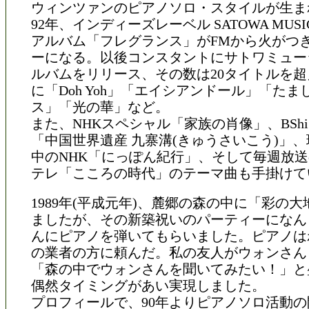
ウィンツァンのピアノソロ・スタイルが生ま
92年、インディーズレーベル SATOWA MUSIC
アルバム「フレグランス」がFMから火がつ
ーになる。以後コンスタントにサトワミュー
ルバムをリリース、その数は20タイトルを
に「Doh Yoh」「エイシアンドール」「たま
ス」「光の華」など。
また、NHKスペシャル「家族の肖像」、BSh
「中国世界遺産 九寨溝(きゅうさいこう)」
中のNHK「にっぽん紀行」、そして毎週放送
テレ「こころの時代」のテーマ曲も手掛けて
1989年(平成元年)、麓郷の森の中に「彩の
ましたが、その新築祝いのパーティーになん
んにピアノを弾いてもらいました。ピアノは
の業者の方に頼んだ。私の友人がウォンさん
「森の中でウォンさんを聞いてみたい！」と
偶然タイミングがあい実現しました。
プロフィールで、90年よりピアノソロ活動