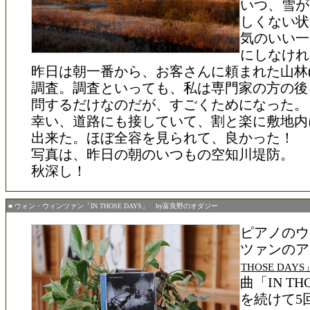
いつ、雪が
しくない状
気のいい一
にしなけれ
昨日は朝一番から、お客さんに頼まれた山林(約5
調査。調査といっても、私は専門家の方の後
問するだけなのだが、すごくためになった。
幸い、道路にも接していて、割と楽に敷地内
出来た。ほぼ全容を見られて、良かった！
写真は、昨日の朝のいつもの空知川堤防。
秋深し！
■ ウォン・ウィンツァン「IN THOSE DAYS」 by富良野のオダジー
ピアノのウ
ツァンのア
THOSE DAYS
曲「IN TH
を続けて5