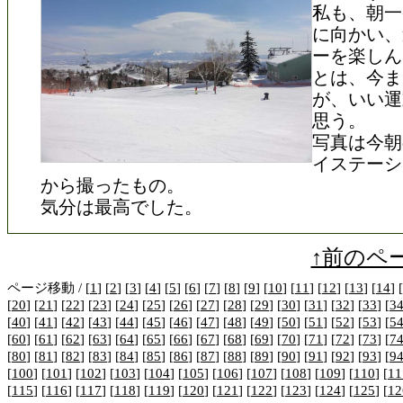
私も、朝一
に向かい、
ーを楽しん
とは、今ま
が、いい運
思う。
写真は今朝
イステーシ
から撮ったもの。
気分は最高でした。
↑前のペ
ページ移動 / [
1
] [
2
] [
3
] [
4
] [
5
] [
6
] [
7
] [
8
] [
9
] [
10
] [
11
] [
12
] [
13
] [
14
] [
[
20
] [
21
] [
22
] [
23
] [
24
] [
25
] [
26
] [
27
] [
28
] [
29
] [
30
] [
31
] [
32
] [
33
] [
3
[
40
] [
41
] [
42
] [
43
] [
44
] [
45
] [
46
] [
47
] [
48
] [
49
] [
50
] [
51
] [
52
] [
53
] [
5
[
60
] [
61
] [
62
] [
63
] [
64
] [
65
] [
66
] [
67
] [
68
] [
69
] [
70
] [
71
] [
72
] [
73
] [
7
[
80
] [
81
] [
82
] [
83
] [
84
] [
85
] [
86
] [
87
] [
88
] [
89
] [
90
] [
91
] [
92
] [
93
] [
9
[
100
] [
101
] [
102
] [
103
] [
104
] [
105
] [
106
] [
107
] [
108
] [
109
] [
110
] [
11
[
115
] [
116
] [
117
] [
118
] [
119
] [
120
] [
121
] [
122
] [
123
] [
124
] [
125
] [
12