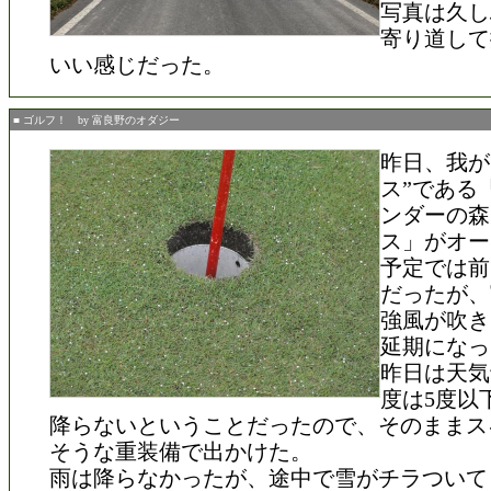
写真は久し
寄り道して
いい感じだった。
■ ゴルフ！ by 富良野のオダジー
昨日、我が
ス”である
ンダーの森
ス」がオー
予定では前
だったが、
強風が吹き
延期になっ
昨日は天気
度は5度以
降らないということだったので、そのままス
そうな重装備で出かけた。
雨は降らなかったが、途中で雪がチラついて