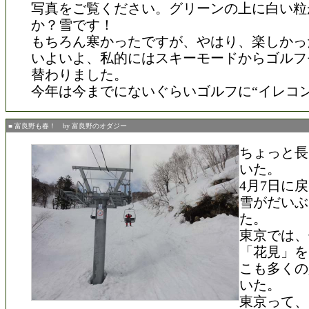
写真をご覧ください。グリーンの上に白い粒
か？雪です！
もちろん寒かったですが、やはり、楽しかっ
いよいよ、私的にはスキーモードからゴルフ
替わりました。
今年は今までにないぐらいゴルフに“イレコン
■ 富良野も春！ by 富良野のオダジー
ちょっと長
いた。
4月7日に
雪がだいぶ
た。
東京では、
「花見」を
こも多くの
いた。
東京って、