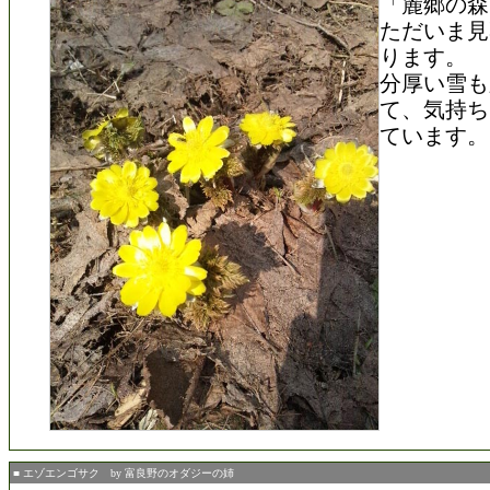
「麓郷の森
ただいま見
ります。
分厚い雪も
て、気持ち
ています。
■ エゾエンゴサク by 富良野のオダジーの姉