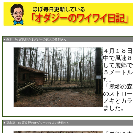
■ 倒木 by 富良野のオダジーの友人の猪飼さん
４月１８日
中で風速８
して麓郷で
５メートル
た。
「麓郷の森
のストロー
ノキとカラ
ました。
■ 福寿草 by 富良野のオダジーの友人の猪飼さん