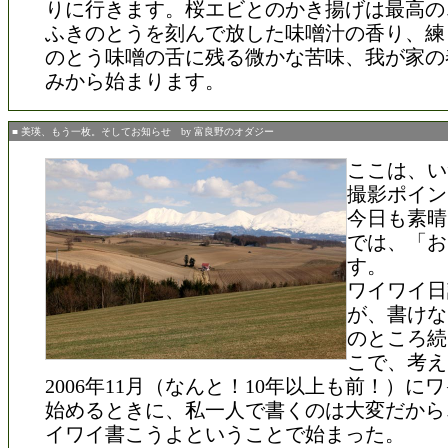
りに行きます。桜エビとのかき揚げは最高の
ふきのとうを刻んで放した味噌汁の香り、練
のとう味噌の舌に残る微かな苦味、我が家の
みから始まります。
■ 美瑛、もう一枚。そしてお知らせ by 富良野のオダジー
ここは、い
撮影ポイン
今日も素晴
では、「お
す。
ワイワイ日
が、書けな
のところ続
こで、考え
2006年11月（なんと！10年以上も前！）に
始めるときに、私一人で書くのは大変だから
イワイ書こうよということで始まった。