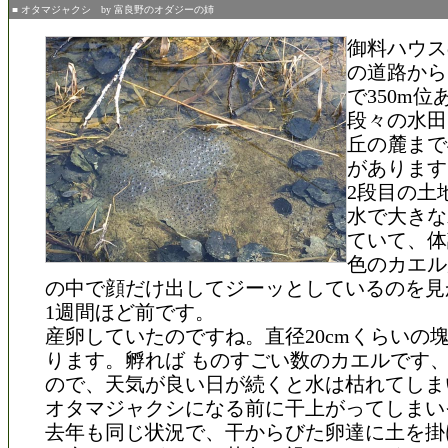
■ オタマジャクシ by 富良野のオダジーの姉
御料ハウス
の道路から
で350m
段々の水田
丘の麓まで
があります
2段目の土
水で大きな
ていて、体
色のカエル
の中で顔だけ出してジーッとしているのを見
1週間ほど前です。
産卵していたのですね。直径20cmくらいの
ります。孵れば ものすごい数のカエルです
ので、天気が良い日が続くと水は枯れてしま
オタマジャクシになる前に干上がってしまい
去年も同じ状況で、干からびた卵達に土を掛