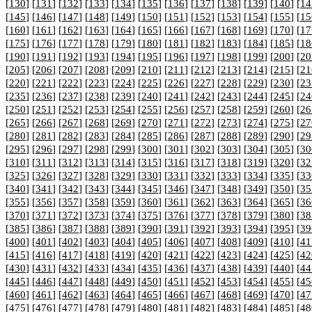
[
130
] [
131
] [
132
] [
133
] [
134
] [
135
] [
136
] [
137
] [
138
] [
139
] [
140
] [
14
[
145
] [
146
] [
147
] [
148
] [
149
] [
150
] [
151
] [
152
] [
153
] [
154
] [
155
] [
15
[
160
] [
161
] [
162
] [
163
] [
164
] [
165
] [
166
] [
167
] [
168
] [
169
] [
170
] [
17
[
175
] [
176
] [
177
] [
178
] [
179
] [
180
] [
181
] [
182
] [
183
] [
184
] [
185
] [
18
[
190
] [
191
] [
192
] [
193
] [
194
] [
195
] [
196
] [
197
] [
198
] [
199
] [
200
] [
20
[
205
] [
206
] [
207
] [
208
] [
209
] [
210
] [
211
] [
212
] [
213
] [
214
] [
215
] [
21
[
220
] [
221
] [
222
] [
223
] [
224
] [
225
] [
226
] [
227
] [
228
] [
229
] [
230
] [
23
[
235
] [
236
] [
237
] [
238
] [
239
] [
240
] [
241
] [
242
] [
243
] [
244
] [
245
] [
24
[
250
] [
251
] [
252
] [
253
] [
254
] [
255
] [
256
] [
257
] [
258
] [
259
] [
260
] [
26
[
265
] [
266
] [
267
] [
268
] [
269
] [
270
] [
271
] [
272
] [
273
] [
274
] [
275
] [
27
[
280
] [
281
] [
282
] [
283
] [
284
] [
285
] [
286
] [
287
] [
288
] [
289
] [
290
] [
29
[
295
] [
296
] [
297
] [
298
] [
299
] [
300
] [
301
] [
302
] [
303
] [
304
] [
305
] [
30
[
310
] [
311
] [
312
] [
313
] [
314
] [
315
] [
316
] [
317
] [
318
] [
319
] [
320
] [
32
[
325
] [
326
] [
327
] [
328
] [
329
] [
330
] [
331
] [
332
] [
333
] [
334
] [
335
] [
33
[
340
] [
341
] [
342
] [
343
] [
344
] [
345
] [
346
] [
347
] [
348
] [
349
] [
350
] [
35
[
355
] [
356
] [
357
] [
358
] [
359
] [
360
] [
361
] [
362
] [
363
] [
364
] [
365
] [
36
[
370
] [
371
] [
372
] [
373
] [
374
] [
375
] [
376
] [
377
] [
378
] [
379
] [
380
] [
38
[
385
] [
386
] [
387
] [
388
] [
389
] [
390
] [
391
] [
392
] [
393
] [
394
] [
395
] [
39
[
400
] [
401
] [
402
] [
403
] [
404
] [
405
] [
406
] [
407
] [
408
] [
409
] [
410
] [
41
[
415
] [
416
] [
417
] [
418
] [
419
] [
420
] [
421
] [
422
] [
423
] [
424
] [
425
] [
42
[
430
] [
431
] [
432
] [
433
] [
434
] [
435
] [
436
] [
437
] [
438
] [
439
] [
440
] [
44
[
445
] [
446
] [
447
] [
448
] [
449
] [
450
] [
451
] [
452
] [
453
] [
454
] [
455
] [
45
[
460
] [
461
] [
462
] [
463
] [
464
] [
465
] [
466
] [
467
] [
468
] [
469
] [
470
] [
47
[
475
] [
476
] [
477
] [
478
] [
479
] [
480
] [
481
] [
482
] [
483
] [
484
] [
485
] [
48