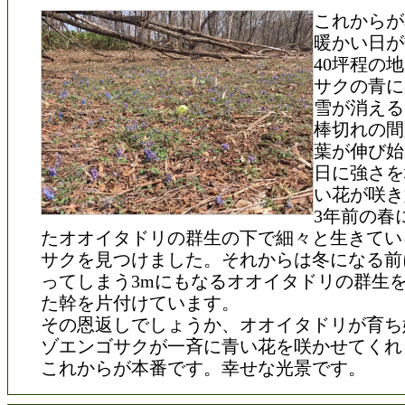
これからが
暖かい日が
40坪程の
サクの青に
雪が消える
棒切れの間
葉が伸び始
日に強さを
い花が咲き
3年前の春
たオオイタドリの群生の下で細々と生きてい
サクを見つけました。それからは冬になる前
ってしまう3mにもなるオオイタドリの群生
た幹を片付けています。
その恩返しでしょうか、オオイタドリが育ち
ゾエンゴサクが一斉に青い花を咲かせてくれ
これからが本番です。幸せな光景です。