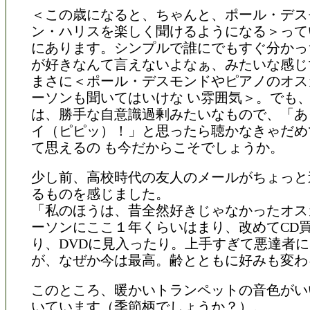
＜この歳になると、ちゃんと、ポール・デス
ン・ハリスを楽しく聞けるようになる＞って
にあります。シンプルで誰にでもすぐ分かっ
が好きなんて言えないよなぁ、みたいな感じ
まさに＜ポール・デスモンドやピアノのオス
ーソンも聞いてはいけな い雰囲気＞。でも
は、勝手な自意識過剰みたいなもので、「あ
イ（ピピッ）！」と思ったら聴かなきゃだめ
て思えるの も今だからこそでしょうか。
少し前、高校時代の友人のメールがちょっと
るものを感じました。
「私のほうは、昔全然好きじゃなかったオス
ーソンにここ１年くらいはまり、改めてCD
り、DVDに見入ったり。上手すぎて悪達者
が、なぜか今は最高。齢とともに好みも変わ
このところ、暖かいトランペットの音色がい
いています（季節柄でしょうか？）。