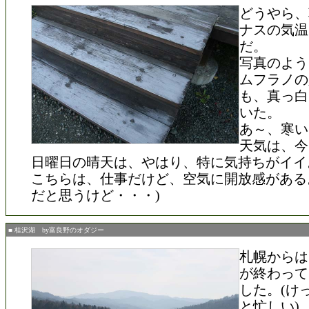
どうやら、
ナスの気温
だ。
写真のよう
ムフラノの
も、真っ白
いた。
あ～、寒い
天気は、今
日曜日の晴天は、やはり、特に気持ちがイイ
こちらは、仕事だけど、空気に開放感がある
だと思うけど・・・)
■ 桂沢湖 by富良野のオダジー
札幌からは
が終わって
した。(け
と忙しい)