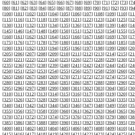
[
60
] [
61
] [
62
] [
63
] [
64
] [
65
] [
66
] [
67
] [
68
] [
69
] [
70
] [
71
] [
72
] [
73
] [
7
[
80
] [
81
] [
82
] [
83
] [
84
] [
85
] [
86
] [
87
] [
88
] [
89
] [
90
] [
91
] [
92
] [
93
] [
9
[
100
] [
101
] [
102
] [
103
] [
104
] [
105
] [
106
] [
107
] [
108
] [
109
] [
110
] [
11
[
115
] [
116
] [
117
] [
118
] [
119
] [
120
] [
121
] [
122
] [
123
] [
124
] [
125
] [
12
[
130
] [
131
] [
132
] [
133
] [
134
] [
135
] [
136
] [
137
] [
138
] [
139
] [
140
] [
14
[
145
] [
146
] [
147
] [
148
] [
149
] [
150
] [
151
] [
152
] [
153
] [
154
] [
155
] [
15
[
160
] [
161
] [
162
] [
163
] [
164
] [
165
] [
166
] [
167
] [
168
] [
169
] [
170
] [
17
[
175
] [
176
] [
177
] [
178
] [
179
] [
180
] [
181
] [
182
] [
183
] [
184
] [
185
] [
18
[
190
] [
191
] [
192
] [
193
] [
194
] [
195
] [
196
] [
197
] [
198
] [
199
] [
200
] [
20
[
205
] [
206
] [
207
] [
208
] [
209
] [
210
] [
211
] [
212
] [
213
] [
214
] [
215
] [
21
[
220
] [
221
] [
222
] [
223
] [
224
] [
225
] [
226
] [
227
] [
228
] [
229
] [
230
] [
23
[
235
] [
236
] [
237
] [
238
] [
239
] [
240
] [
241
] [
242
] [
243
] [
244
] [
245
] [
24
[
250
] [
251
] [
252
] [
253
] [
254
] [
255
] [
256
] [
257
] [
258
] [
259
] [
260
] [
26
[
265
] [
266
] [
267
] [
268
] [
269
] [
270
] [
271
] [
272
] [
273
] [
274
] [
275
] [
27
[
280
] [
281
] [
282
] [
283
] [
284
] [
285
] [
286
] [
287
] [
288
] [
289
] [
290
] [
29
[
295
] [
296
] [
297
] [
298
] [
299
] [
300
] [
301
] [
302
] [
303
] [
304
] [
305
] [
30
[
310
] [
311
] [
312
] [
313
] [
314
] [
315
] [
316
] [
317
] [
318
] [
319
] [
320
] [
32
[
325
] [
326
] [
327
] [
328
] [
329
] [
330
] [
331
] [
332
] [
333
] [
334
] [
335
] [
33
[
340
] [
341
] [
342
] [
343
] [
344
] [
345
] [
346
] [
347
] [
348
] [
349
] [
350
] [
35
[
355
] [
356
] [
357
] [
358
] [
359
] [
360
] [
361
] [
362
] [
363
] [
364
] [
365
] [
36
[
370
] [
371
] [
372
] [
373
] [
374
] [
375
] [
376
] [
377
] [
378
] [
379
] [
380
] [
38
[
385
] [
386
] [
387
] [
388
] [
389
] [
390
] [
391
] [
392
] [
393
] [
394
] [
395
] [
39
[
400
] [
401
] [
402
] [
403
] [
404
] [
405
] [
406
] [
407
] [
408
] [
409
] [
410
] [
41
[
415
] [
416
] [
417
] [
418
] [
419
] [
420
] [
421
] [
422
] [
423
] [
424
] [
425
] [
42