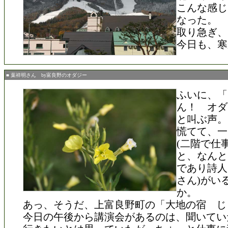
こんな感じ
なった。
取り急ぎ、
今日も、寒
■ 葉祥明さん by富良野のオダジー
ふいに、「
ん！ オダ
と叫ぶ声。
慌てて、一
(二階で仕
と、なんと
であり詩人
さん)がい
か。
あっ、そうだ、上富良野町の「大地の宿 じ
今日の午後から講演会があるのは、聞いてい