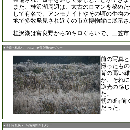
また、桂沢湖周辺は、太古のロマンを秘めた
して有名で、アンモナイトやその頃の生物の
地で多数発見され近くの市立博物館に展示さ
桂沢湖は富良野から50キロぐらいで、三笠
■ 今日も札幌へ、その2 by富良野のオダジー
前の写真と
撮ったもの
背の高い雑
が、それに
逆光の感じ
た。
朝の8時前
だった。
■ 今日も札幌へ by富良野のオダジー