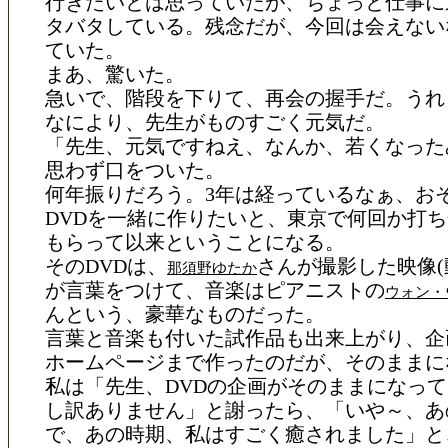
行きたいとは思っていたが、ちょっと仕事に
タバタしている。残念だが、今回は会えない
ていた。
まあ、驚いた。
急いで、階段を下りて、再会の握手だ。うれ
なにより、先生がものすごく元気だ。
「先生、元気ですねえ、なんか、若くなった
思わず口をついた。
何年振りだろう。3年は経っているなぁ、お
DVDを一緒に作りたいと、東京で何回か打
もらって以来ということになる。
そのDVDは、
さんが撮影した映像(
那須野ゆたか
が言葉をつけて、音楽はピアニストの
ウォン・
んという、豪華なものだった。
言葉と音楽も付いた試作品も出来上がり、企
ホームページまで作ったのだが、そのままに
私は「先生、DVDの企画がそのままになっ
し訳ありません」と謝ったら、「いや～、あ
で、あの時期、私はすごく癒されました」と