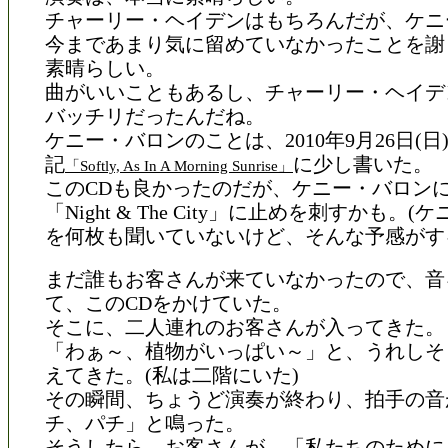
チャーリー・ヘイデンはもちろんだが、ケニ
今まであまり気に留めていなかったことを謝
素晴らしい。
曲がいいこともあるし、チャーリー・ヘイデ
バッチリだったんだね。
ケニー・バロンのことは、2010年9月26日(
記
に少し書いた。
「Softly, As In A Morning Sunrise」
このCDも良かったのだが、ケニー・バロン
「Night & The City」に止めを刺すかも。
を何枚も聞いていないけど、そんな予感がす
まだ誰もお客さんが来ていなかったので、音
て、このCDをかけていた。
そこに、二人連れのお客さんが入ってきた。
「わぁ～、植物がいっぱい～」と、うれしそ
えてきた。(私は二階にいた)
その瞬間、ちょうど演奏が終わり、拍手の音
チ、パチ」と鳴った。
そうしたら、お客さんが、「私たちのために