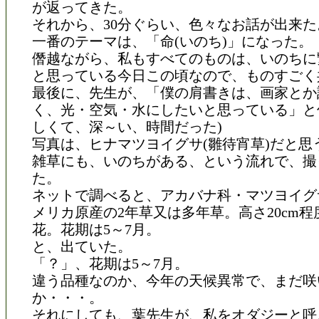
が返ってきた。
それから、30分ぐらい、色々なお話が出来た
一番のテーマは、「命(いのち)」になった。
僭越ながら、私もすべてのものは、いのちに
と思っている今日この頃なので、ものすごく
最後に、先生が、「僕の肩書きは、画家とか
く、光・空気・水にしたいと思っている」と
しくて、深～い、時間だった)
写真は、ヒナマツヨイグサ(雛待宵草)だと思
雑草にも、いのちがある、という流れで、撮
た。
ネットで調べると、アカバナ科・マツヨイグ
メリカ原産の2年草又は多年草。高さ20cm
花。花期は5～7月。
と、出ていた。
「？」、花期は5～7月。
違う品種なのか、今年の天候異常で、まだ咲
か・・・。
それにしても、葉先生が、私をオダジーと呼