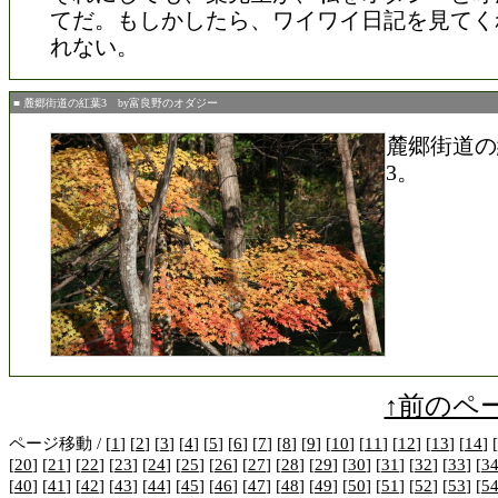
てだ。もしかしたら、ワイワイ日記を見てく
れない。
■ 麓郷街道の紅葉3 by富良野のオダジー
麓郷街道の
3。
↑前のペ
ページ移動 / [
1
] [
2
] [
3
] [
4
] [
5
] [
6
] [
7
] [
8
] [
9
] [
10
] [
11
] [
12
] [
13
] [
14
] [
[
20
] [
21
] [
22
] [
23
] [
24
] [
25
] [
26
] [
27
] [
28
] [
29
] [
30
] [
31
] [
32
] [
33
] [
3
[
40
] [
41
] [
42
] [
43
] [
44
] [
45
] [
46
] [
47
] [
48
] [
49
] [
50
] [
51
] [
52
] [
53
] [
5