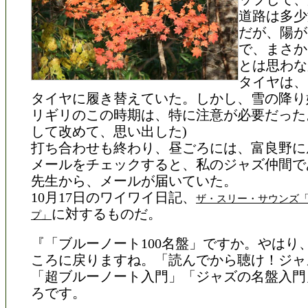
道路は多少
だが、陽が
で、まさか
とは思わな
タイヤは、
タイヤに履き替えていた。しかし、雪の降り
リギリのこの時期は、特に注意が必要だった
して改めて、思い出した)
打ち合わせも終わり、昼ごろには、富良野に
メールをチェックすると、私のジャズ仲間で
先生から、メールが届いていた。
10月17日のワイワイ日記、
ザ・スリー・サウンズ
に対するものだ。
プ」
『「ブルーノート100名盤」ですか。やはり
ころに戻りますね。「読んでから聴け！ジャズ
「超ブルーノート入門」「ジャズの名盤入門
ろです。