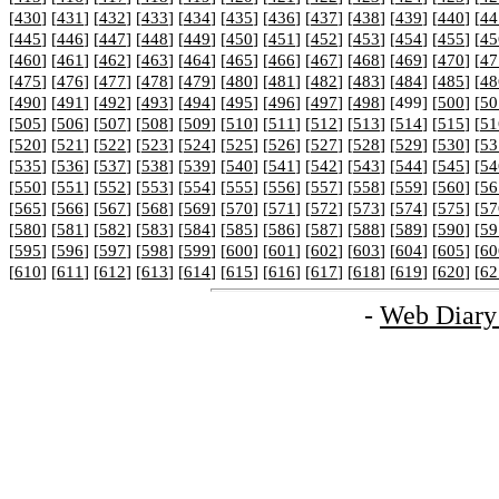
[
430
] [
431
] [
432
] [
433
] [
434
] [
435
] [
436
] [
437
] [
438
] [
439
] [
440
] [
44
[
445
] [
446
] [
447
] [
448
] [
449
] [
450
] [
451
] [
452
] [
453
] [
454
] [
455
] [
45
[
460
] [
461
] [
462
] [
463
] [
464
] [
465
] [
466
] [
467
] [
468
] [
469
] [
470
] [
47
[
475
] [
476
] [
477
] [
478
] [
479
] [
480
] [
481
] [
482
] [
483
] [
484
] [
485
] [
48
[
490
] [
491
] [
492
] [
493
] [
494
] [
495
] [
496
] [
497
] [
498
] [499] [
500
] [
50
[
505
] [
506
] [
507
] [
508
] [
509
] [
510
] [
511
] [
512
] [
513
] [
514
] [
515
] [
51
[
520
] [
521
] [
522
] [
523
] [
524
] [
525
] [
526
] [
527
] [
528
] [
529
] [
530
] [
53
[
535
] [
536
] [
537
] [
538
] [
539
] [
540
] [
541
] [
542
] [
543
] [
544
] [
545
] [
54
[
550
] [
551
] [
552
] [
553
] [
554
] [
555
] [
556
] [
557
] [
558
] [
559
] [
560
] [
56
[
565
] [
566
] [
567
] [
568
] [
569
] [
570
] [
571
] [
572
] [
573
] [
574
] [
575
] [
57
[
580
] [
581
] [
582
] [
583
] [
584
] [
585
] [
586
] [
587
] [
588
] [
589
] [
590
] [
59
[
595
] [
596
] [
597
] [
598
] [
599
] [
600
] [
601
] [
602
] [
603
] [
604
] [
605
] [
60
[
610
] [
611
] [
612
] [
613
] [
614
] [
615
] [
616
] [
617
] [
618
] [
619
] [
620
] [
62
-
Web Diary 