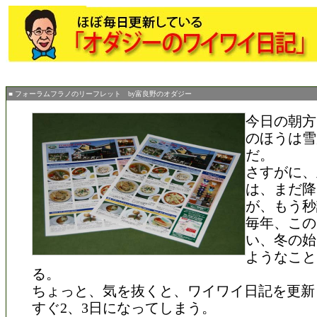
■ フォーラムフラノのリーフレット by富良野のオダジー
今日の朝方
のほうは雪
だ。
さすがに、
は、まだ降
が、もう秒
毎年、この
い、冬の始
ようなこと
る。
ちょっと、気を抜くと、ワイワイ日記を更新
すぐ2、3日になってしまう。