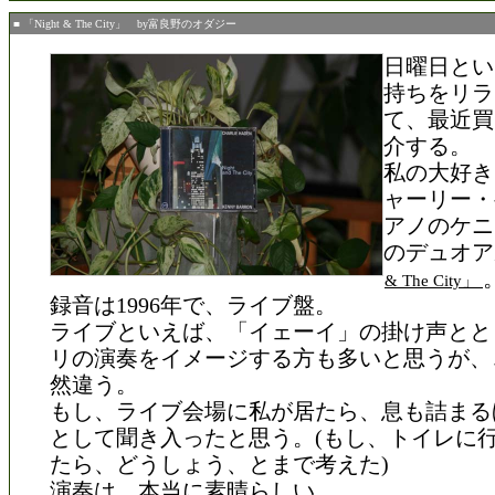
■ 「Night & The City」 by富良野のオダジー
日曜日とい
持ちをリラ
て、最近買
介する。
私の大好き
ャーリー・
アノのケニ
のデュオア
& The City」
録音は1996年で、ライブ盤。
ライブといえば、「イェーイ」の掛け声とと
リの演奏をイメージする方も多いと思うが、
然違う。
もし、ライブ会場に私が居たら、息も詰まる
として聞き入ったと思う。(もし、トイレに
たら、どうしょう、とまで考えた)
演奏は、本当に素晴らしい。