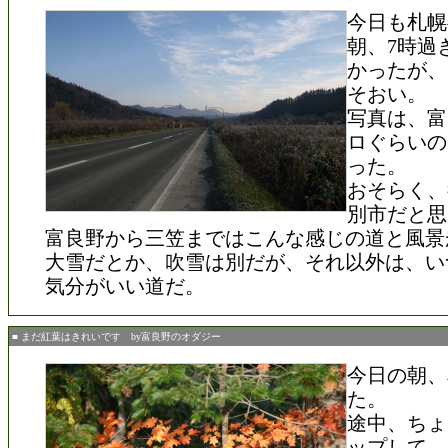
今日も札幌
朝、7時過
かったが、
そおい。
写真は、富
ロぐらいの
った。
おそらく、
別市だと思
富良野から三笠まではこんな感じの道と風景
大雪だとか、吹雪は別だが、それ以外は、い
気分がいい道だ。
■ まだ紅葉はきれいです by富良野のオダジー
今日の朝、
た。
途中、ちょ
ップして、