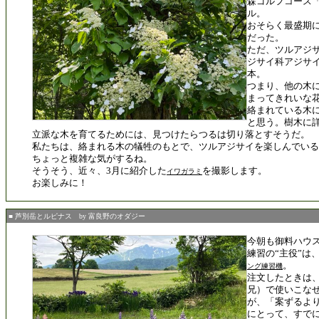
森ゴルフコース
ル。
おそらく最盛期
だった。
ただ、ツルアジ
ジサイ科アジサ
本。
つまり、他の木
まってきれいな
絡まれている木
と思う。樹木に
立派な木を育てるためには、見つけたらつるは切り落とすそうだ。
私たちは、絡まれる木の犠牲のもとで、ツルアジサイを楽しんでいる
ちょっと複雑な気がするね。
そうそう、近々、3月に紹介した
を撮影します。
イワガラミ
お楽しみに！
■ 芦別岳とルピナス by 富良野のオダジー
今朝も御料ハウ
練習の“主役”は
。
ング練習機
注文したときは
兄）で使いこな
が、「案ずるよ
にとって、すで