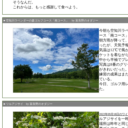
そうなんだ。
これからは、もっと感謝して食べよう。
■ 空知川ラベンダーの森ゴルフコース「南コース」 by 富良野のオダジー
今朝も空知川ラ
ース「南コース
朝方雨が降って
ったが、天気予
気温は12℃で風
ケットを着なが
中から半袖でプ
写真は8番のグ
がきれいだった
練習の成果はま
ている。
今日、ゴルフ用
た。
■ ツルアジサイ by 富良野のオダジー
2022年09月18日の
ルアジサイを一
場所は昨年と同