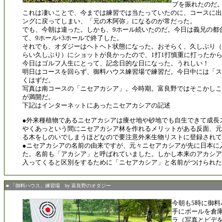
ブを振れたのだ
これは凄いことで、今までは練習では当たっていたのに、コースに出
ングに戻ってしまい、「元の木阿弥」になるのが常だった。
でも、今朝は違った。しかも、9ホール続いたのだ。今日は義兄の都
て、9ホール+3ホールで終了した。
それでも、オダジーはヘトヘト状態になった。おそらく、久しぶり（
らい久しぶり）にショットが良かったので、1打1打慎重に打ったか
今日はゴルフ人生にとって、記念日的な日になった。うれしい！
明日はコースを回らず、御料ハウス練習場で練習だ。今日中には「ス
くはずだ。
写真は南コースの「ニセアカシア」。今時期。富良野ではそこかしこ
が満開だ。
下記はインターネットにあったニセアカシアの記述
●外来種植物であるニセアカシアは痩せ地や砂地でも自生できて成長
やくあっという間にニセアカシア林を作れるメリットがある反面、元
る木をしのいでしまうほどなので要注意外来生物リストに登録されて
●ニセアカシアの名前の由来ですが、元々ニセアカシアが先に日本に
た。名前も「アカシア」と呼ばれていました。しかし本来のアカシア
入ってくると区別をするために「ニセアカシア」と名前がつけられた
■ 「御料ハウス」練習場 by 富良野のオダジー
今朝も5時に御
手にボールを倉
ラ（写真とビデ