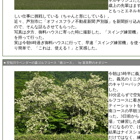
ネルギッシュだ
歳上の先輩はま
ともっとエネル
しい仕事に挑戦している（ちゃんと形にしている）。
近々、芦別市に「オフィスフラノ不動産新聞 芦別版」を新聞折り込
ので、そんな話もさせてもらった。
写真は夕方、御料ハウスに寄った時に撮影した。「スイング練習機」
を持って行った。
実は今朝6時過ぎ御料ハウスに行って、早速「スイング練習機」を使
り簡単で、「これは、使える！」と実感した。
■ 空知川ラベンダーの森ゴルフコース「南コース」 by 富良野のオダジー
今朝は5時半に
た。義兄のミニ
のキャリーバッ
した。
10分足らずで空
ルフコースに着
ティーショット
南コースの早朝
った。3日前から
場」で練習した
ドになるので、
結果はナイスシ
だけではなく、