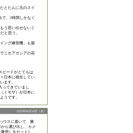
。
たとたんに元のスイ
合で、2時間しかなく
もう思い出せないぐ
らだと思う。
イング練習機」も届
でニセアカシアの花
スピードがとてもは
々日本に植生してい
います。
入ってきていまし
（ミモザ）が日本に
ようです。
2023年06月14日（水）
料ハウスに着いて、勝
庫から運び出し、カメ
を兼用）をセットし、