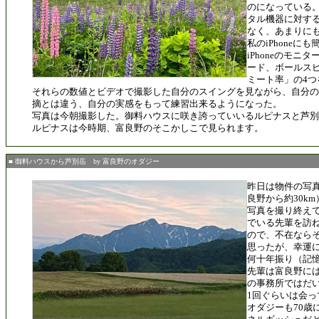
のになっている
タル機器に対す
なく、あまりに
私のiPhoneに
iPhoneのモニ
ード、ボールス
ミート率」の4つ
それらの数値とビデオで撮影した自分のスイングを見ながら、自分の
摘とは違う、自分の実感をもって練習出来るようになった。
写真は今朝撮影した。御料ハウスに咲き誇っていいるルピナスと芦別
ルピナスは今時期、富良野のそこかしこで見られます。
■ 御料ハウスから芦別岳 by 富良野のオダジー
昨日は物件の写
良野から約30k
写真を撮り終え
でいる先輩を訪
ので、不在なら
思ったが、幸運
何十年振り（記
先輩は富良野に
の事務所ではだい
1回ぐらいは会っ
オダジーも70歳