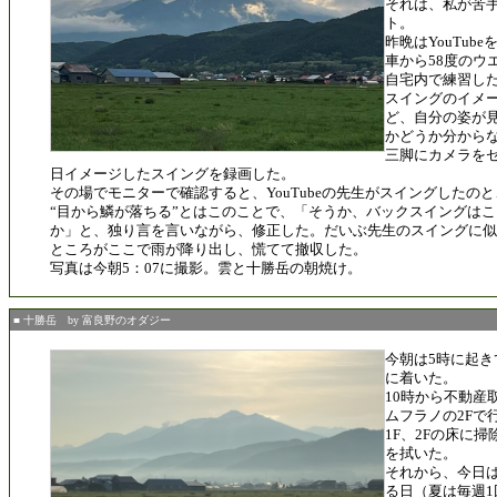
それは、私が苦
ト。
昨晩はYouTub
車から58度のウ
自宅内で練習し
スイングのイメ
ど、自分の姿が
かどうか分から
三脚にカメラを
日イメージしたスイングを録画した。
その場でモニターで確認すると、YouTubeの先生がスイングしたの
“目から鱗が落ちる”とはこのことで、「そうか、バックスイングは
か」と、独り言を言いながら、修正した。だいぶ先生のスイングに似
ところがここで雨が降り出し、慌てて撤収した。
写真は今朝5：07に撮影。雲と十勝岳の朝焼け。
■ 十勝岳 by 富良野のオダジー
今朝は5時に起き
に着いた。
10時から不動産
ムフラノの2Fで
1F、2Fの床に
を拭いた。
それから、今日
る日（夏は毎週