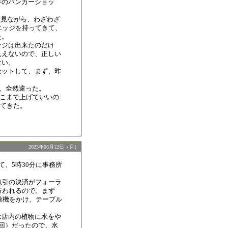
手のバンカーショッ
eを見ながら、わざわざ
エッジを持ってきて、
た。
ージは出来たのだけ
見えないので、正しい
ない。
セットして、まず、昨
と、全然違った。
ここまで上げていいの
てきた。
2023年06月12日（月）
て、5時30分に事務所
取引の決済がフォーラ
行われるので、まず
掃除機をかけ、テーブル
は店内の植物に水をや
1回）だったので、水