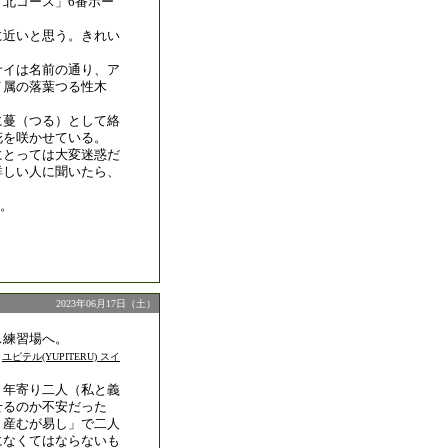
「北コース」6番ホー
に近いと思う。きれい
サイは名前の通り、ア
イ属の落葉つる性木
に蔓（つる）として絡
花を咲かせている。
にとっては大変迷惑だ
詳しい人に聞いたら、
。
2023年06月17日（土）
ス練習場へ。
、
ユピテル(YUPITERU) スイ
、年寄り二人（私と義
せるのか不安だった
り産むが易し」で二人
になくてはならないも