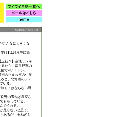
2023年06月20日（火）
。
苗がこんなに大きくな
、早ければ8月中に始
村【玉ねぎ】産地ランキ
）を見たら、富良野市の
で78,100トン。
府県別のたまねぎの生産
見ると、北海道のシェ
っている。
は無くてはならない野
富良野の玉ねぎ農家さ
ってもらっている。
喜んでくれる。
が足りないと思う。
々あるが、玉ねぎも