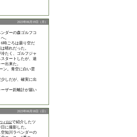
2023年06月19日（月）
ベンダーの森ゴルフコ
」へ。
、6時ごろは曇り空だ
報は晴れだった。
が冷たく、ゴルフジャ
らスタートしたが、途
レー出来た。
リーン。青空に白い雲
。
だ少しだが、確実に出
レーザー距離計が届い
2023年06月18日（日）
で紹介したツ
ワイワイ日記
昨日に撮影した。
じ空知川ラベンダーの