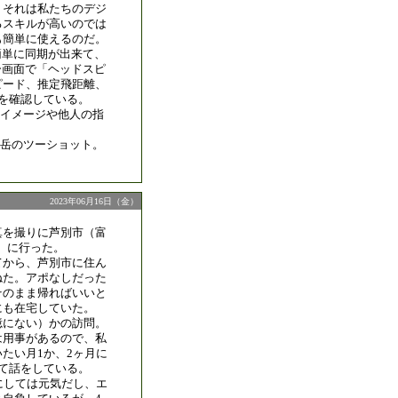
。それは私たちのデジ
るスキルが高いのでは
も簡単に使えるのだ。
も簡単に同期が出来て、
ター画面で「ヘッドスピ
ピード、推定飛距離、
を確認している。
イメージや他人の指
岳のツーショット。
2023年06月16日（金）
真を撮りに芦別市（富
m）に行った。
てから、芦別市に住ん
ねた。アポなしだった
そのまま帰ればいいと
にも在宅していた。
憶にない）かの訪問。
は用事があるので、私
たい月1か、2ヶ月に
て話をしている。
にしては元気だし、エ