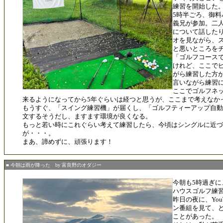
練習を開始した
5時半ごろ、御
義兄が参加。二
について話した
オを見ながら、
と悪いところを
「ゴルフコース
けれど、ここで
がら練習した方
言いながら練習
ここでゴルフネ
来るようになってから5年ぐらいは経つと思うが、ここまで考えなか
もうすぐ、「スイング練習機」が届くし、「ゴルフティーアップ自動
文するそうだし、ますます環境が良くなる。
もっと若い時にこれぐらい考えて練習したら、今頃はシングルに近
が・・・。
まあ、諦めずに、頑張ります！
■ 今朝は雨が降った by 富良野のオダジー
今朝も5時過ぎに
ハウスゴルフ練習
昨日の夜に、You
ン番組を見て、
ことがあった。