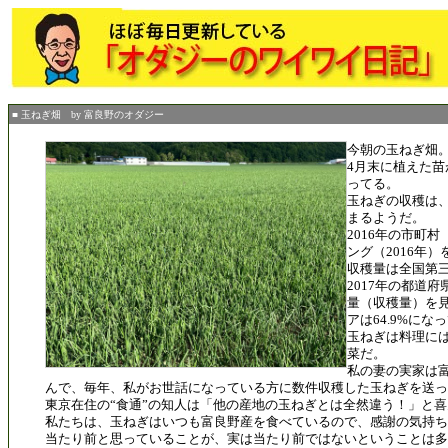
■ 玉ねぎ畑 by 富良野のオダジー
今朝の玉ねぎ畑
4月末に植えた
ってる。
玉ねぎの収穫は
まるようだ。
2016年の市町
ング（2016年
収穫量は全国第三位
2017年の都道
量（収穫量）を
アは64.9%にな
玉ねぎは料理に
菜だ。
私の妻の実家は
んで、毎年、私がお世話になっている方に数件収穫した玉ねぎを送
東京在住の“食通”の知人は「他の産地の玉ねぎとは全然違う！」と
私たちは、玉ねぎはいつも富良野産を食べているので、感謝の気持ち
当たり前と思っていることが、実は当たり前ではないということは多