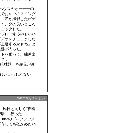
。
料ハウスのオーナーの
人でお互いのスイング
り、私が撮影したビデ
スイングの良いところ
チェックした。
でプレーするのもいい
ビデオをチェックしな
が上達するかもね」と
に熱が入った。
ットを張って、練習出
った。
給球器」を義兄が注
づけたかもしれない
2023年06月13日（火）
、昨日と同じく“御料
場”に行った。
Tubeのゴルフレッス
どうしても確かめたい