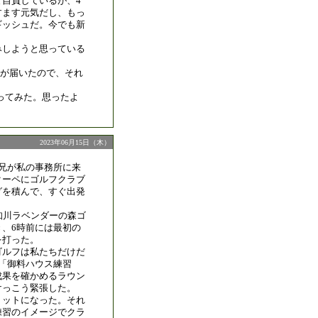
と自負しているが、4
すます元気だし、もっ
ギッシュだ。今でも新
みしようと思っている
が届いたので、それ
ってみた。思ったよ
2023年06月15日（木）
義兄が私の事務所に来
クーペにゴルフクラブ
グを積んで、すぐ出発
知川ラベンダーの森ゴ
き、6時前には最初の
を打った。
ゴルフは私たちだけだ
「御料ハウス練習
成果を確かめるラウン
けっこう緊張した。
ョットになった。それ
練習のイメージでクラ