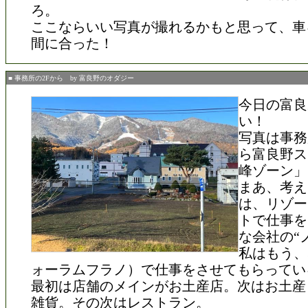
ろ。
ここならいい写真が撮れるかもと思って、車
間に合った！
■ 事務所の2Fから by 富良野のオダジー
今日の富良
い！
写真は事務
ら富良野ス
峰ゾーン」
まあ、考え
は、リゾー
トで仕事を
な会社の“
私はもう、
ォーラムフラノ）で仕事をさせてもらってい
最初は店舗のメインがお土産店。次はお土産
雑貨。その次はレストラン。