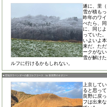
遂に、里（
雪が積もっ
昨年のワイ
べたら、同
に、同じよ
っていた。
いよいよ本
来だ。ただ
ークがない
雪が解けた
ルフに行けるかもしれない。
■ 空知川ラベンダーの森ゴルフコース by 富良野のオダジー
上京してい
ると思って
良野に戻っ
フは出来な