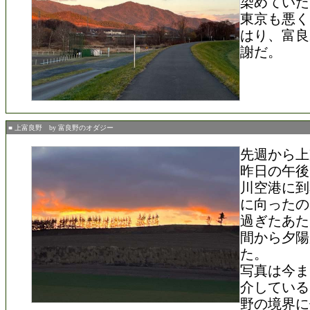
染めていた
東京も悪く
はり、富良
謝だ。
■ 上富良野 by 富良野のオダジー
先週から上
昨日の午後
川空港に到
に向ったの
過ぎたあた
間から夕陽
た。
写真は今ま
介している
野の境界に