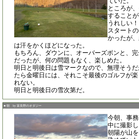
ていた。
ところが、
することが
うれしい！
スタートの
かったが、
は汗をかくほどになった。
もちろん、ダウンに、オーバーズボンと、完
だったが、何の問題もなく、楽しめた。
明日と明後日は雪マークなので、無理そうだ
たら金曜日には、それこそ最後のゴルフが楽
れない。
明日と明後日の雪次第だ。
■ 朝 by 富良野のオダジー
今朝、事務
中に撮影し
朝陽が山を