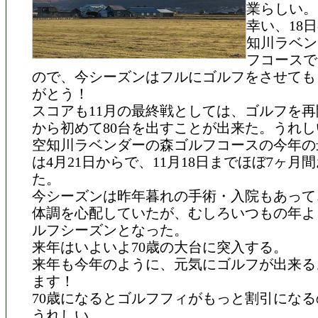
業らしい。
幸い、18
知川ラベン
フコースで
ので、今シーズンはフルにゴルフをさせても
がとう！
スコアも11月の最終戦としては、ゴルフを再開
から初めて80台を出すことが出来た。うれし
空知川ラベンダーの森ゴルフコースの今年の
は4月21日からで、11月18日までほぼ7ヶ月
た。
今シーズンは昨年暮れの手術・入院もあって
体調を心配していたが、むしろいつもの年よ
ルフシーズンとなった。
来年はいよいよ70歳の大台に突入する。
来年も今年のように、元気にゴルフが出来る
ます！
70歳になるとゴルフフィがもっと割引にな
うれしい。