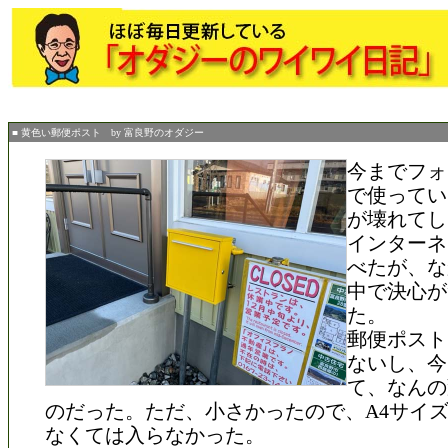
■ 黄色い郵便ポスト by 富良野のオダジー
今までフォ
で使ってい
が壊れてし
インターネ
べたが、な
中で決心が
た。
郵便ポスト
ないし、今
て、なんの
のだった。ただ、小さかったので、A4サイ
なくては入らなかった。