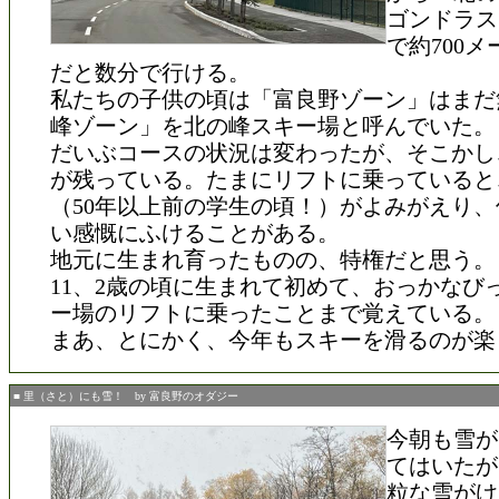
ゴンドラス
で約700
だと数分で行ける。
私たちの子供の頃は「富良野ゾーン」はまだ
峰ゾーン」を北の峰スキー場と呼んでいた。
だいぶコースの状況は変わったが、そこかし
が残っている。たまにリフトに乗っていると
（50年以上前の学生の頃！）がよみがえり
い感慨にふけることがある。
地元に生まれ育ったものの、特権だと思う。
11、2歳の頃に生まれて初めて、おっかなび
ー場のリフトに乗ったことまで覚えている。
まあ、とにかく、今年もスキーを滑るのが楽
■ 里（さと）にも雪！ by 富良野のオダジー
今朝も雪が
てはいたが
粒な雪がけ