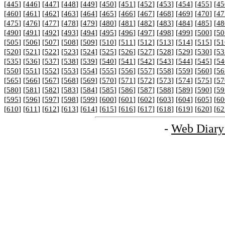
[
445
] [
446
] [
447
] [
448
] [
449
] [
450
] [
451
] [
452
] [
453
] [
454
] [
455
] [
45
[
460
] [
461
] [
462
] [
463
] [
464
] [
465
] [
466
] [
467
] [
468
] [
469
] [
470
] [
47
[
475
] [
476
] [
477
] [
478
] [
479
] [
480
] [
481
] [
482
] [
483
] [
484
] [
485
] [
48
[
490
] [
491
] [
492
] [
493
] [
494
] [
495
] [
496
] [
497
] [
498
] [
499
] [
500
] [
50
[
505
] [
506
] [
507
] [
508
] [
509
] [
510
] [
511
] [
512
] [
513
] [
514
] [
515
] [
51
[
520
] [
521
] [
522
] [
523
] [
524
] [
525
] [
526
] [
527
] [
528
] [
529
] [
530
] [
53
[
535
] [
536
] [
537
] [
538
] [
539
] [
540
] [
541
] [
542
] [
543
] [
544
] [
545
] [
54
[
550
] [
551
] [
552
] [
553
] [
554
] [
555
] [
556
] [
557
] [
558
] [
559
] [
560
] [
56
[
565
] [
566
] [
567
] [
568
] [
569
] [
570
] [
571
] [
572
] [
573
] [
574
] [
575
] [
57
[
580
] [
581
] [
582
] [
583
] [
584
] [
585
] [
586
] [
587
] [
588
] [
589
] [
590
] [
59
[
595
] [
596
] [
597
] [
598
] [
599
] [
600
] [
601
] [
602
] [
603
] [
604
] [
605
] [
60
[
610
] [
611
] [
612
] [
613
] [
614
] [
615
] [
616
] [
617
] [
618
] [
619
] [
620
] [
62
-
Web Diary 