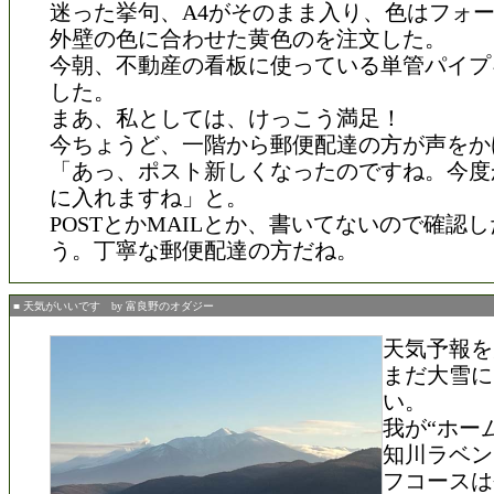
迷った挙句、A4がそのまま入り、色はフォ
外壁の色に合わせた黄色のを注文した。
今朝、不動産の看板に使っている単管パイプ
した。
まあ、私としては、けっこう満足！
今ちょうど、一階から郵便配達の方が声をか
「あっ、ポスト新しくなったのですね。今度
に入れますね」と。
POSTとかMAILとか、書いてないので確認
う。丁寧な郵便配達の方だね。
■ 天気がいいです by 富良野のオダジー
天気予報を
まだ大雪に
い。
我が“ホー
知川ラベン
フコースは