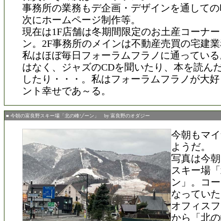
事務所の業務もデ企画・デザインを通しての
次にホームページ制作等。
現在は1F店舗は冬期間限定のお土産コーナ
ン。2F事務所のメインは不動産売買の宅建業
私はほぼ毎日フォーラムフラノに通っている
はなく、ジャズのCDを聞いたり、本を読ん
したり・・・。私はフォーラムフラノが大好
ント幸せであ～る。
■ 今朝の富良野スキー場「北の峰ゾーン」 by 富良野のオダジー
今朝もマイ
ようだ。
写真は今朝
スキー場「
ン」。コー
なっていた
オフィスフ
から「北の