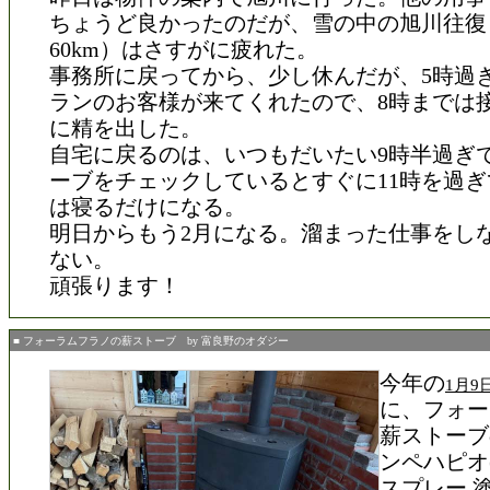
ちょうど良かったのだが、雪の中の旭川往復
60km）はさすがに疲れた。
事務所に戻ってから、少し休んだが、5時過
ランのお客様が来てくれたので、8時までは
に精を出した。
自宅に戻るのは、いつもだいたい9時半過ぎ
ーブをチェックしているとすぐに11時を過
は寝るだけになる。
明日からもう2月になる。溜まった仕事をし
ない。
頑張ります！
■ フォーラムフラノの薪ストーブ by 富良野のオダジー
今年の
1月
に、フォー
薪ストーブ
ンペハピオ(Ka
スプレー 塗