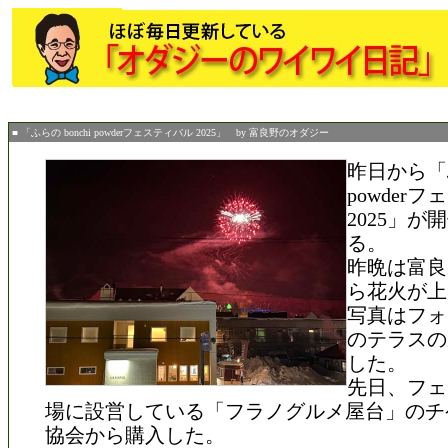
■ 「ふらの bonchi powderフェスティバル 2025」 by 富良野のオダジー
昨日から「ふ
powder
2025」が
る。
昨晩は富良
ら花火が上
写真はフォ
のテラスの
した。
先日、フェ
場に設営している「フラノグルメ屋台」のチ
協会から購入した。