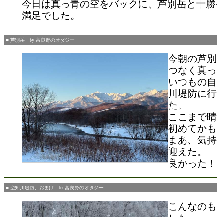
今日は真っ青の空をバックに、芦別岳と十勝
満足でした。
■ 芦別岳 by 富良野のオダジー
今朝の芦別
つなく真っ
いつもの自
川堤防に行
た。
ここまで晴
初めてかも
まあ、気持
迎えた。
良かった！
■ 空知川堤防、おまけ by 富良野のオダジー
こんなのも