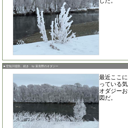
した。
■ 空知川堤防、続き by 富良野のオダジー
最近ここに
っている気
オダジーお
図だ。