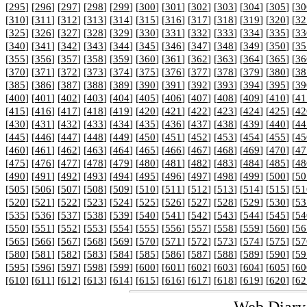
[
295
] [
296
] [
297
] [
298
] [
299
] [
300
] [
301
] [
302
] [
303
] [
304
] [
305
] [
30
[
310
] [
311
] [
312
] [
313
] [
314
] [
315
] [
316
] [
317
] [
318
] [
319
] [
320
] [
32
[
325
] [
326
] [
327
] [
328
] [
329
] [
330
] [
331
] [
332
] [
333
] [
334
] [
335
] [
33
[
340
] [
341
] [
342
] [
343
] [
344
] [
345
] [
346
] [
347
] [
348
] [
349
] [
350
] [
35
[
355
] [
356
] [
357
] [
358
] [
359
] [
360
] [
361
] [
362
] [
363
] [
364
] [
365
] [
36
[
370
] [
371
] [
372
] [
373
] [
374
] [
375
] [
376
] [
377
] [
378
] [
379
] [
380
] [
38
[
385
] [
386
] [
387
] [
388
] [
389
] [
390
] [
391
] [
392
] [
393
] [
394
] [
395
] [
39
[
400
] [
401
] [
402
] [
403
] [
404
] [
405
] [
406
] [
407
] [
408
] [
409
] [
410
] [
41
[
415
] [
416
] [
417
] [
418
] [
419
] [
420
] [
421
] [
422
] [
423
] [
424
] [
425
] [
42
[
430
] [
431
] [
432
] [
433
] [
434
] [
435
] [
436
] [
437
] [
438
] [
439
] [
440
] [
44
[
445
] [
446
] [
447
] [
448
] [
449
] [
450
] [
451
] [
452
] [
453
] [
454
] [
455
] [
45
[
460
] [
461
] [
462
] [
463
] [
464
] [
465
] [
466
] [
467
] [
468
] [
469
] [
470
] [
47
[
475
] [
476
] [
477
] [
478
] [
479
] [
480
] [
481
] [
482
] [
483
] [
484
] [
485
] [
48
[
490
] [
491
] [
492
] [
493
] [
494
] [
495
] [
496
] [
497
] [
498
] [
499
] [
500
] [
50
[
505
] [
506
] [
507
] [
508
] [
509
] [
510
] [
511
] [
512
] [
513
] [
514
] [
515
] [
51
[
520
] [
521
] [
522
] [
523
] [
524
] [
525
] [
526
] [
527
] [
528
] [
529
] [
530
] [
53
[
535
] [
536
] [
537
] [
538
] [
539
] [
540
] [
541
] [
542
] [
543
] [
544
] [
545
] [
54
[
550
] [
551
] [
552
] [
553
] [
554
] [
555
] [
556
] [
557
] [
558
] [
559
] [
560
] [
56
[
565
] [
566
] [
567
] [
568
] [
569
] [
570
] [
571
] [
572
] [
573
] [
574
] [
575
] [
57
[
580
] [
581
] [
582
] [
583
] [
584
] [
585
] [
586
] [
587
] [
588
] [
589
] [
590
] [
59
[
595
] [
596
] [
597
] [
598
] [
599
] [
600
] [
601
] [
602
] [
603
] [
604
] [
605
] [
60
[
610
] [
611
] [
612
] [
613
] [
614
] [
615
] [
616
] [
617
] [
618
] [
619
] [
620
] [
62
-
Web Diary 