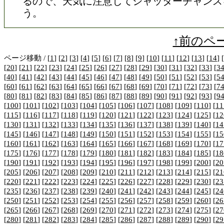
るので、天気に注意してシャッターチャンス
う。
↑前のペ
ページ移動 / [
1
] [
2
] [
3
] [
4
] [
5
] [
6
] [
7
] [
8
] [
9
] [
10
] [
11
] [
12
] [
13
] [
14
] [
[
20
] [
21
] [
22
] [
23
] [
24
] [
25
] [
26
] [
27
] [
28
] [
29
] [
30
] [
31
] [
32
] [
33
] [
3
[
40
] [
41
] [
42
] [
43
] [
44
] [
45
] [
46
] [
47
] [
48
] [
49
] [
50
] [
51
] [
52
] [
53
] [
5
[
60
] [
61
] [
62
] [
63
] [
64
] [
65
] [
66
] [
67
] [
68
] [
69
] [
70
] [
71
] [
72
] [
73
] [
7
[
80
] [
81
] [
82
] [
83
] [
84
] [
85
] [
86
] [
87
] [
88
] [
89
] [
90
] [
91
] [
92
] [
93
] [
9
[
100
] [
101
] [
102
] [
103
] [
104
] [
105
] [
106
] [
107
] [
108
] [
109
] [
110
] [
11
[
115
] [
116
] [
117
] [
118
] [
119
] [
120
] [
121
] [
122
] [
123
] [
124
] [
125
] [
12
[
130
] [
131
] [
132
] [
133
] [
134
] [
135
] [
136
] [
137
] [
138
] [
139
] [
140
] [
14
[
145
] [
146
] [
147
] [
148
] [
149
] [
150
] [
151
] [
152
] [
153
] [
154
] [
155
] [
15
[
160
] [
161
] [
162
] [
163
] [
164
] [
165
] [
166
] [
167
] [
168
] [
169
] [
170
] [
17
[
175
] [
176
] [
177
] [
178
] [
179
] [
180
] [
181
] [
182
] [
183
] [
184
] [
185
] [
18
[
190
] [
191
] [
192
] [
193
] [
194
] [
195
] [
196
] [
197
] [
198
] [
199
] [
200
] [
20
[
205
] [
206
] [
207
] [
208
] [
209
] [
210
] [
211
] [
212
] [
213
] [
214
] [
215
] [
21
[
220
] [
221
] [
222
] [
223
] [
224
] [
225
] [
226
] [
227
] [
228
] [
229
] [
230
] [
23
[
235
] [
236
] [
237
] [
238
] [
239
] [
240
] [
241
] [
242
] [
243
] [
244
] [
245
] [
24
[
250
] [
251
] [
252
] [
253
] [
254
] [
255
] [
256
] [
257
] [
258
] [
259
] [
260
] [
26
[
265
] [
266
] [
267
] [
268
] [
269
] [
270
] [
271
] [
272
] [
273
] [
274
] [
275
] [
27
[
280
] [
281
] [
282
] [
283
] [
284
] [
285
] [
286
] [
287
] [
288
] [
289
] [
290
] [
29