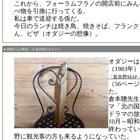
これから、フォーラムフラノの開店前にみん
べ物を引換に行ってくる。
私は車で送迎する係だ。
今日のランチは焼き鳥、焼きそば、フランク
ん、ピザ（オダジーの想像）。
■ 茶畑さんの彫刻 by 富良野のオダジー
オダジーは
（1983年）
「富良野MAP
（56ペー
た。
倉本聰先生
マ「北の国
ドラマの放
10月～昭和
終わってい
野に観光客の方も来るようになっていた。