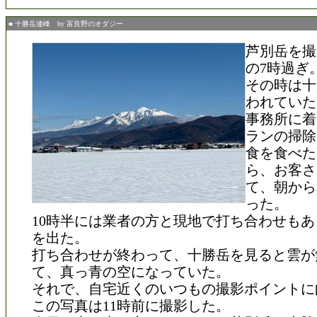
■ 十勝岳連峰 by 富良野のオダジー
芦別岳を撮
の7時過ぎ
その時は十
われていた
事務所に着
ランの掃除
食を食べた
ら、お客さ
て、朝から
った。
10時半には業者の方と現地で打ち合わせも
を出た。
打ち合わせが終わって、十勝岳を見ると雲が
て、真っ青の空になっていた。
それで、自宅近くのいつもの撮影ポイントに
この写真は11時前に撮影した。