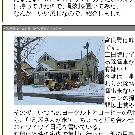
に持ってきたので、彫刻を置いてみた。
なんか、いい感じなので、紹介しました。
■ 富良野は今日も雪 by 富良野のオダジー
富良野は昨
です。
二日続けて
る除雪車が
有難い！
今朝は、事
わりの除雪
雪出来ない
トランの掃
間以上費や
その後、いつものヨーグルトとコーヒーの朝
ら、印刷屋さんが来て、ちょっと打ち合わせ
25）ワイワイ日記を書いている。
昨日は物件の案内で旭川に行った。他の用事