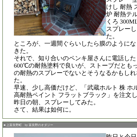
けし 耐熱 
炉 耐熱テ
くろ 300
スプレーし
た。
ところが、一週間ぐらいしたら膜のようにな
きた。
それで、知り合いのペンキ屋さんに電話した
600℃の耐熱塗料で良いが、ストーブだとも
の耐熱のスプレーでないとそうなるかもしれ
た。
早速、少し高価だけど、「武蔵ホルト 株 ホルツ 
高耐熱ペイント フラットブラック」を注文
昨日の朝、スプレーしてみた。
さて、結果は如何に。
■ 上富良野町 by 富良野のオダジー
昨日と今日