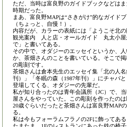
ただ、当時は富良野のガイドブックなどはま
時期だった。
まあ、富良野MAPは“さきがけ”的なガイド
（ちょっと、自慢！）。
内容だが、カラーの表紙には「ようこそ北の
観光案内 人と店・オールガイド 丸太小屋
で」と書いてある。
その中で、オダジーのエッセイというか、人
か、茶畑さんのことを書いている。そこで掲
の彫刻です。
茶畑さんは倉本先生のエッセイ集「北の人名録
刊）」「冬眠の森（1987年刊）」にチャバ
登場してくる、オダジーの先輩だ。
私が知り合ったのは青年会議所（JC）で、
屋さんをやっていた。この彫刻を作ったのは
20歳ぐらいだったと茶畑さんは富良野MAP
る。
私は今もフォーラムフラノの2Fに飾ってある
たまたま、1Fのレストランにあった鉄の椅子