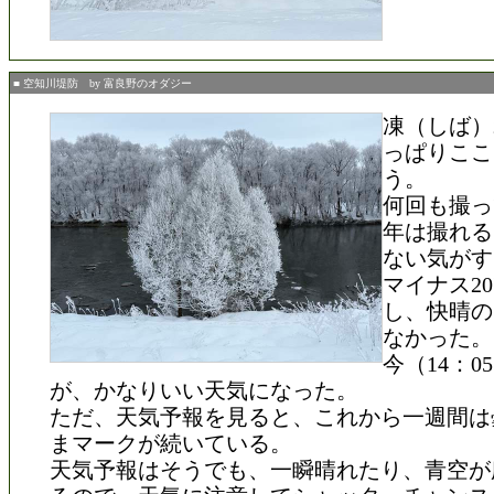
■ 空知川堤防 by 富良野のオダジー
凍（しば）
っぱりここ
う。
何回も撮っ
年は撮れる
ない気がす
マイナス2
し、快晴の
なかった。
今（14：
が、かなりいい天気になった。
ただ、天気予報を見ると、これから一週間は
まマークが続いている。
天気予報はそうでも、一瞬晴れたり、青空が