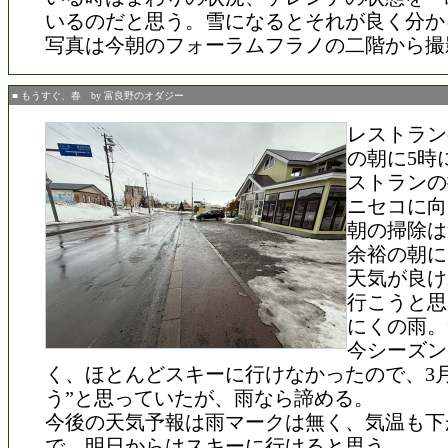
いるのだと思う。雪になるとそれが良く分か
写真は今朝のフォーラムフラノの二階から撮
■ もうすぐ、春 by 富良野のオダジー
レストラン
の朝に5時
ストランの
ニセコに向
朝の掃除は
余裕の朝に
天気が良け
行こうと思
にくの雨。
今シーズン
く、ほとんどスキーに行けなかったので、3月
う”と思っていたが、雨なら諦める。
今後の天気予報は雨マークは無く、気温も下
で、明日からはスキーに行けると思う。