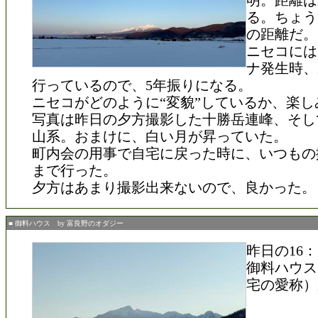
明。距離は2
る。ちょう
の距離だ。
ニセコには
ナ発生時、2
行っているので、5年振りになる。
ニセコがどのように“変貌”しているか、楽し
写真は昨日の夕方撮影した十勝岳連峰、そし
山系。おまけに、白い月が昇っていた。
町内会の用事で自宅に戻った時に、いつもの
まで行った。
夕方はあまり撮影出来ないので、良かった。
■ 御料ハウス by 富良野のオダジー
昨日の16
御料ハウス
宅の愛称）