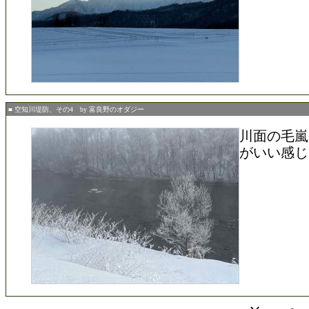
■ 空知川堤防、その4 by 富良野のオダジー
川面の毛嵐
がいい感じ