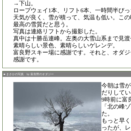
→下山。
ロープウェイ1本、リフト6本、一時間半び
天気が良く、雪が積って、気温も低い。この
最高の雪質だと思う。
写真は連絡リフトから撮影した。
真中は十勝岳連峰。左奥の大雪山系まで見渡
素晴らしい景色、素晴らしいゲレンデ。
富良野スキー場に感謝です。それと、オダジ
感謝です。
■ まさかの写真 by 富良野のオダジー
今朝は雪が
だりしてい
9時前に富
「北の峰ゾ
た。
もっと早く
ったが、レ