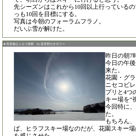
先シーズンはこれから10回以上行っている
っも10回を目標にする。
写真は今朝のフォーラムフラノ。
だいぶ雪が解けた。
■ 有意義なニセコ視察 by 富良野のオダジー
昨日の朝7
今日の午後
来た。
花園・グラ
ニセコビレ
プリと4つ
キー場を“
今回特に、
た。
もちろん、
ば、ヒラフスキー場なのだが、花園スキー場
を感じさせた。