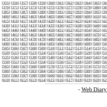
[
355
] [
356
] [
357
] [
358
] [
359
] [
360
] [
361
] [
362
] [
363
] [
364
] [
365
] [
36
[
370
] [
371
] [
372
] [
373
] [
374
] [
375
] [
376
] [
377
] [
378
] [
379
] [
380
] [
38
[
385
] [
386
] [
387
] [
388
] [
389
] [
390
] [
391
] [
392
] [
393
] [
394
] [
395
] [
39
[
400
] [
401
] [
402
] [
403
] [
404
] [
405
] [
406
] [
407
] [
408
] [
409
] [
410
] [
41
[
415
] [
416
] [
417
] [
418
] [
419
] [
420
] [
421
] [
422
] [
423
] [
424
] [
425
] [
42
[
430
] [
431
] [
432
] [
433
] [
434
] [
435
] [
436
] [
437
] [
438
] [
439
] [
440
] [
44
[
445
] [
446
] [
447
] [
448
] [
449
] [
450
] [
451
] [
452
] [
453
] [
454
] [
455
] [
45
[
460
] [
461
] [
462
] [
463
] [
464
] [
465
] [
466
] [
467
] [
468
] [
469
] [
470
] [
47
[
475
] [
476
] [
477
] [
478
] [
479
] [
480
] [
481
] [
482
] [
483
] [
484
] [
485
] [
48
[
490
] [
491
] [
492
] [
493
] [
494
] [
495
] [
496
] [
497
] [
498
] [
499
] [
500
] [
50
[
505
] [
506
] [
507
] [
508
] [
509
] [
510
] [
511
] [
512
] [
513
] [
514
] [
515
] [
51
[
520
] [
521
] [
522
] [
523
] [
524
] [
525
] [
526
] [
527
] [
528
] [
529
] [
530
] [
53
[
535
] [
536
] [
537
] [
538
] [
539
] [
540
] [
541
] [
542
] [
543
] [
544
] [
545
] [
54
[
550
] [
551
] [
552
] [
553
] [
554
] [
555
] [
556
] [
557
] [
558
] [
559
] [
560
] [
56
[
565
] [
566
] [
567
] [
568
] [
569
] [
570
] [
571
] [
572
] [
573
] [
574
] [
575
] [
57
[
580
] [
581
] [
582
] [
583
] [
584
] [
585
] [
586
] [
587
] [
588
] [
589
] [
590
] [
59
[
595
] [
596
] [
597
] [
598
] [
599
] [
600
] [
601
] [
602
] [
603
] [
604
] [
605
] [
60
[
610
] [
611
] [
612
] [
613
] [
614
] [
615
] [
616
] [
617
] [
618
] [
619
] [
620
] [
62
-
Web Diary 