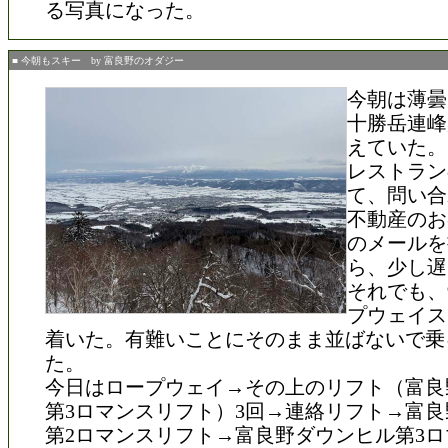
る写真になった。
■ 今朝もスキー by 富良野のオダジー
今朝は薄曇
十勝岳連峰
えていた。
レストラン
て、問い合
不動産のお
のメールを
ら、少し遅
それでも、
プウェイス
着いた。有難いことにそのまま並ばないで乗
た。
今日はロープウェイ→その上のリフト（富良
第3ロマンスリフト）3回→連絡リフト→富
第2ロマンスリフト→富良野ダウンヒル第3