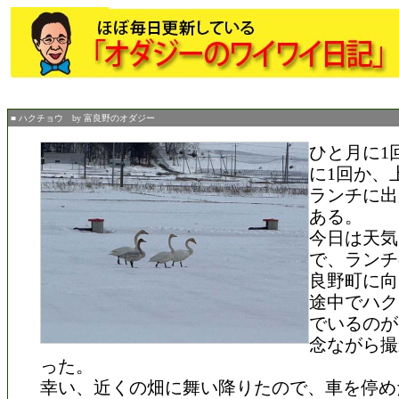
■ ハクチョウ by 富良野のオダジー
ひと月に1
に1回か、
ランチに出
ある。
今日は天気
で、ランチ
良野町に向
途中でハク
でいるのが
念ながら撮
った。
幸い、近くの畑に舞い降りたので、車を停め