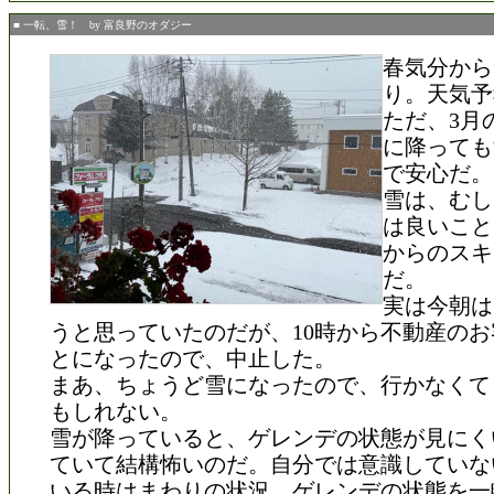
■ 一転、雪！ by 富良野のオダジー
春気分から
り。天気予
ただ、3月
に降っても
で安心だ。
雪は、むし
は良いこと
からのスキ
だ。
実は今朝は
うと思っていたのだが、10時から不動産の
とになったので、中止した。
まあ、ちょうど雪になったので、行かなくて
もしれない。
雪が降っていると、ゲレンデの状態が見にく
ていて結構怖いのだ。自分では意識していな
いる時はまわりの状況、ゲレンデの状態を一