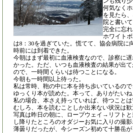
ンも残り少
何気なくホ
を見たら、
院と書いて
完全に忘れ
ホワイトボ
は8：30を過ぎていた。慌てて、協会病院に
時前には到着できた。
今朝はまず最初に血液検査なので、診察に遅
かった。ただ、いつも血液検査の結果が出て
ので、一時間くらいは待つことになる。
今朝も一時間以上待った。
私は常時、鞄の中に本を持ち歩いているので
ゆっくり本が読めた。本って、ありがたいね
私の場合、本さえ持っていれば、待つことは
むしろ、本を読むことしか出来ない状況は歓
写真は昨日の朝に、ロープウェイ→リフトと
し降りたところのオダジーお気に入りの撮影
薄曇りだったが、今シーズン初めて十勝岳が