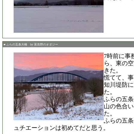
■ ふらの五条大橋 by 富良野のオダジー
7時前に事
ら、東の空
きた。
慌てて、事
知川堤防に
た。
ふらの五条
山の色合い
た。
ふらの五条
ュチエーションは初めてだと思う。