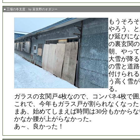
■ 工場の冬支度 by 富良野のオダジー
もうそろそ
やろう、と
び延びにな
の裏玄関の
朝、やって
大雪が降る
の雪と道路
付けられる
う高く雪が
る。
ガラスの玄関戸4枚なので、コンパネ4枚で囲
これで、今年もガラス戸が割られなくなった
まあ、始めてしまえば時間は30分もかから
かなか腰が上がらなかった。
あ～、良かった！