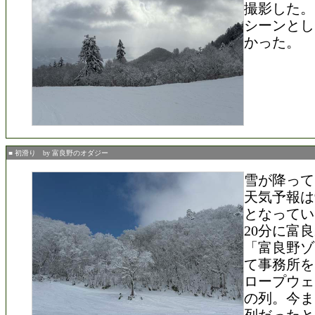
撮影した。
シーンとし
かった。
■ 初滑り by 富良野のオダジー
雪が降って
天気予報は
となってい
20分に富
「富良野ゾ
て事務所を
ロープウェ
の列。今ま