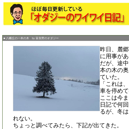
■ 八幡丘の一本の木 by 富良野のオダジー
昨日、麓郷
に用事があ
だが、途中
本の木の奥
ていた。
「これは、
車を停めて
ここは今ま
日記で何回
るが、冬は
れない。
ちょっと調べてみたら、下記が出てきた。