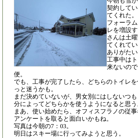
今朝も雪が
契約してい
てくれた。
フォーラム
レを増設す
さんは土曜
てくれてい
ありがたい
工事中はト
来ないので
便。
でも、工事が完了したら、どちらのトイレを
っと迷うかも。
まだ決めていないが、男女別にはしないつも
分によってどちらかを使うようになると思う
まあ、使い始めたら、オフィスフラノの従事
アンケートを取ると面白いかもね。
写真は今朝の7：03。
明日はスキー場に行ってみようと思う。