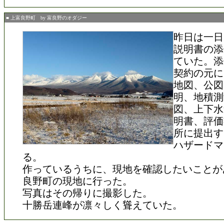
■ 上富良野町 by 富良野のオダジー
昨日は一日
説明書の添
ていた。添
契約の元に
地図、公図
明、地積測
図、上下水
明書、評価
所に提出す
ハザードマ
る。
作っているうちに、現地を確認したいことが
良野町の現地に行った。
写真はその帰りに撮影した。
十勝岳連峰が凛々しく聳えていた。