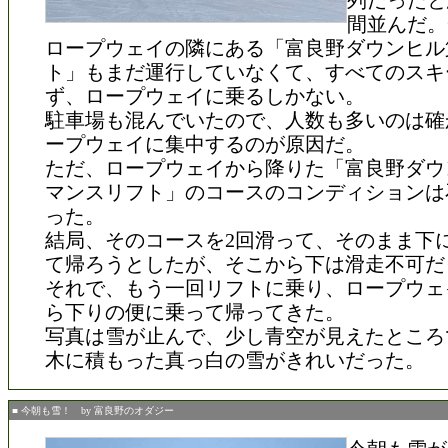
列だったと
間並んだ。
ロープウェイの隣にある「富良野ダウンヒル
ト」もまだ運行していなくて、すべてのスキ
ず、ロープウェイに乗るしかない。
駐車場も混んでいたので、人数も多いのは確
ープウェイに集中するのが原因だ。
ただ、ロープウェイから降りた「富良野ダウ
マンスリフト」のコースのコンディションは
った。
結局、そのコースを2回滑って、そのまま下
て帰ろうとしたが、そこから下は滑走不可だ
それで、もう一回リフトに乗り、ロープウェ
ら下りの便に乗って帰ってきた。
写真は雪が止んで、少し青空が見えたところ
木に積もった真っ白の雪がきれいだった。
■ 今朝も雪！ by 富良野のオダジー