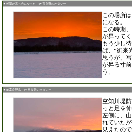
■ 朝陽が真っ赤になった by 富良野のオダジー
この場所は
になる。
この時期、
が昇ってく
もう少し待
ば、“御来
思うが、写
が昇る寸前
う。
■ 前富良野岳 by 富良野のオダジー
空知川堤防
っと足を伸
左側に、山
れていたが
見えたので