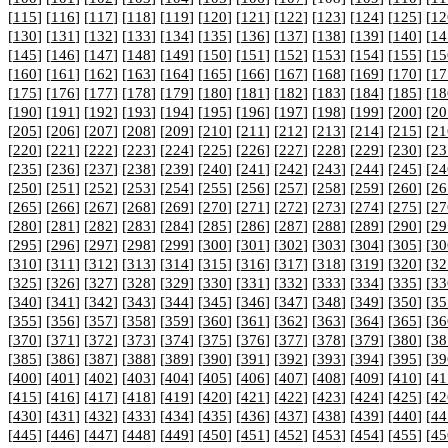
[
115
] [
116
] [
117
] [
118
] [
119
] [
120
] [
121
] [
122
] [
123
] [
124
] [
125
] [
12
[
130
] [
131
] [
132
] [
133
] [
134
] [
135
] [
136
] [
137
] [
138
] [
139
] [
140
] [
14
[
145
] [
146
] [
147
] [
148
] [
149
] [
150
] [
151
] [
152
] [
153
] [
154
] [
155
] [
15
[
160
] [
161
] [
162
] [
163
] [
164
] [
165
] [
166
] [
167
] [
168
] [
169
] [
170
] [
17
[
175
] [
176
] [
177
] [
178
] [
179
] [
180
] [
181
] [
182
] [
183
] [
184
] [
185
] [
18
[
190
] [
191
] [
192
] [
193
] [
194
] [
195
] [
196
] [
197
] [
198
] [
199
] [
200
] [
20
[
205
] [
206
] [
207
] [
208
] [
209
] [
210
] [
211
] [
212
] [
213
] [
214
] [
215
] [
21
[
220
] [
221
] [
222
] [
223
] [
224
] [
225
] [
226
] [
227
] [
228
] [
229
] [
230
] [
23
[
235
] [
236
] [
237
] [
238
] [
239
] [
240
] [
241
] [
242
] [
243
] [
244
] [
245
] [
24
[
250
] [
251
] [
252
] [
253
] [
254
] [
255
] [
256
] [
257
] [
258
] [
259
] [
260
] [
26
[
265
] [
266
] [
267
] [
268
] [
269
] [
270
] [
271
] [
272
] [
273
] [
274
] [
275
] [
27
[
280
] [
281
] [
282
] [
283
] [
284
] [
285
] [
286
] [
287
] [
288
] [
289
] [
290
] [
29
[
295
] [
296
] [
297
] [
298
] [
299
] [
300
] [
301
] [
302
] [
303
] [
304
] [
305
] [
30
[
310
] [
311
] [
312
] [
313
] [
314
] [
315
] [
316
] [
317
] [
318
] [
319
] [
320
] [
32
[
325
] [
326
] [
327
] [
328
] [
329
] [
330
] [
331
] [
332
] [
333
] [
334
] [
335
] [
33
[
340
] [
341
] [
342
] [
343
] [
344
] [
345
] [
346
] [
347
] [
348
] [
349
] [
350
] [
35
[
355
] [
356
] [
357
] [
358
] [
359
] [
360
] [
361
] [
362
] [
363
] [
364
] [
365
] [
36
[
370
] [
371
] [
372
] [
373
] [
374
] [
375
] [
376
] [
377
] [
378
] [
379
] [
380
] [
38
[
385
] [
386
] [
387
] [
388
] [
389
] [
390
] [
391
] [
392
] [
393
] [
394
] [
395
] [
39
[
400
] [
401
] [
402
] [
403
] [
404
] [
405
] [
406
] [
407
] [
408
] [
409
] [
410
] [
41
[
415
] [
416
] [
417
] [
418
] [
419
] [
420
] [
421
] [
422
] [
423
] [
424
] [
425
] [
42
[
430
] [
431
] [
432
] [
433
] [
434
] [
435
] [
436
] [
437
] [
438
] [
439
] [
440
] [
44
[
445
] [
446
] [
447
] [
448
] [
449
] [
450
] [
451
] [
452
] [
453
] [
454
] [
455
] [
45