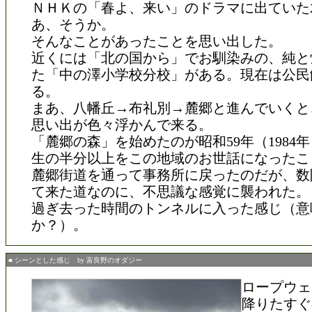
ＮＨＫの「春よ、来い」のドラマに出ていた
あ、そうか。
そんなことがあったことを思い出した。
近くには「北の国から」でお馴染みの、純と
た「中の澤小学校分校」がある。現在は公民
る。
まあ、八幡丘→布礼別→麓郷と進んでいくと
思い出が色々浮かんで来る。
「麓郷の森」を始めたのが昭和59年（1984
生の半分以上をこの地域のお世話になったこ
麓郷街道を通って事務所に戻ったのだが、数
て来た道なのに、不思議な感覚に襲われた。
過ぎ去った時間のトンネルに入った感じ（意
か？）。
■ シーンとした感じ by 富良野のオダジー
ロープウェ
降りたすぐ