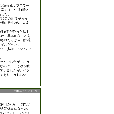
ther's day フラワー
教室」は、午後1時と
催した。
19名の参加があっ
学者の男性2名。大盛
生(姉)が作った見本
るが、基本的なことを
加された方が自由に花
タイルだった。
た。(私は、ひとつひ
。
せんでしたが、こう
なので、こうゆう教
ていましたが、イン
てあり、うれしい！
2010年05月07日（金）
休日が5月5日(水)だ
替え定休日になった。
から
「フラワーアレンジメ