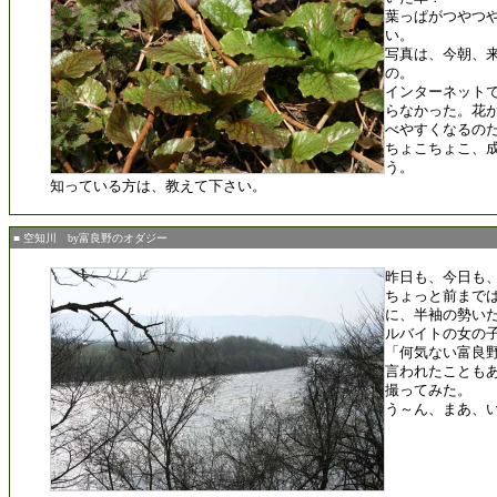
葉っぱがつやつ
い。
写真は、今朝、
の。
インターネット
らなかった。花
べやすくなるの
ちょこちょこ、
う。
知っている方は、教えて下さい。
■ 空知川 by富良野のオダジー
昨日も、今日も
ちょっと前まで
に、半袖の勢いだ
ルバイトの女の子
「何気ない富良
言われたことも
撮ってみた。
う～ん、まあ、