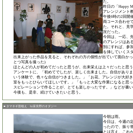
た。
昨日の「Happy Mo
アレンジメント
午後6時の2回開
両コース合わせて
た。それと、見
況だった。
今回は、一応、先
のアレンジはあ
別にすれば、参
を挿していくス
出来上がった作品を見ると、それぞれの方の個性が出ていて面白かっ
とつ写真を撮った)
ほとんどの人が初めてだったと思うが、出来栄えは上々だったと思う
アンケートに、「初めてでしたが、楽しく出来ました。自信がありま
いう体験で、色々な自信がつきました。」「お花、アレンジが大好き
室をもっとひらいてほしいです。」「もっと大変な作業になると思っ
スピレーションで作ることが、とても楽しかったです。」などが書い
今後も、是非、続けていきたいと思う。
■ タマネギ苗植え by富良野のオダジー
今朝は雨。
今日は、今週の定
ったので、振り
とは言え、これ