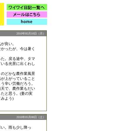
2010年05月10日（月）
気が良い。
なかったが、今は暑く
った。戻る途中、タマ
ている光景に出くわし
、のどかな農作業風景
温が上がっていること
こう辛い労働だろう。
晴天で、農作業もだい
たと思う。(妻の実
みよう)
2010年05月08日（土）
寒い。雨も少し降っ