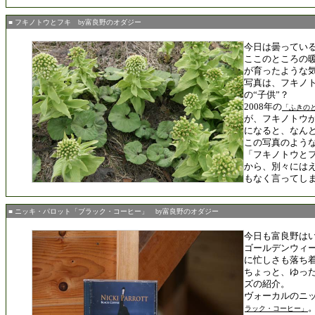
■ フキノトウとフキ by富良野のオダジー
今日は曇ってい
ここのところの
が育ったような
写真は、フキノト
の“子供”？
2008年の
「ふきの
が、フキノトウ
になると、なん
この写真のよう
「フキノトウと
から、別々には
もなく言ってし
■ ニッキ・パロット「ブラック・コーヒー」 by富良野のオダジー
今日も富良野は
ゴールデンウィ
に忙しさも落ち
ちょっと、ゆっ
ズの紹介。
ヴォーカルのニ
ラック・コーヒー」