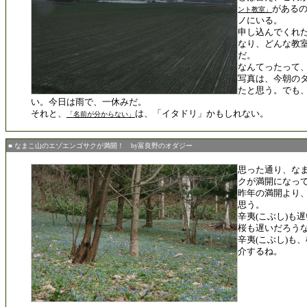
がある
ント教室」
ノにいる。
申し込んでくれた
なり、どんな教
だ。
なんてったって
写真は、今朝の
たと思う。でも
い。今日は雨で、一休みだ。
それと、
は、「イタドリ」かもしれない。
「名前が分からない」
■ なまこ山のエゾエンゴサクが満開！ by富良野のオダジー
思った通り、な
クが満開になっ
昨年の満開より、
思う。
辛夷(こぶし)も
桜も遅いだろう
辛夷(こぶし)も
介するね。