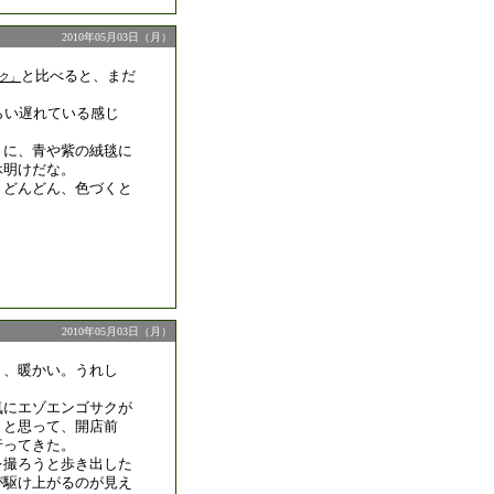
2010年05月03日（月）
と比べると、まだ
ク」
らい遅れている感じ
うに、青や紫の絨毯に
休明けだな。
、どんどん、色づくと
2010年05月03日（月）
く、暖かい。うれし
気にエゾエンゴサクが
、と思って、開店前
行ってきた。
を撮ろうと歩き出した
が駆け上がるのが見え