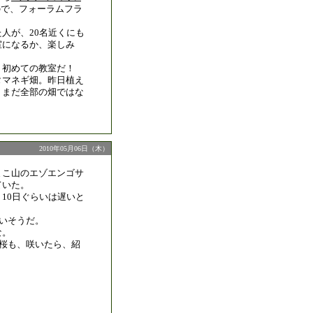
ので、フォーラムフラ
人が、20名近くにも
室になるか、楽しみ
、初めての教室だ！
タマネギ畑。昨日植え
、まだ全部の畑ではな
2010年05月06日（木）
まこ山のエゾエンゴサ
ていた。
10日ぐらいは遅いと
遅いそうだ。
な。
、桜も、咲いたら、紹