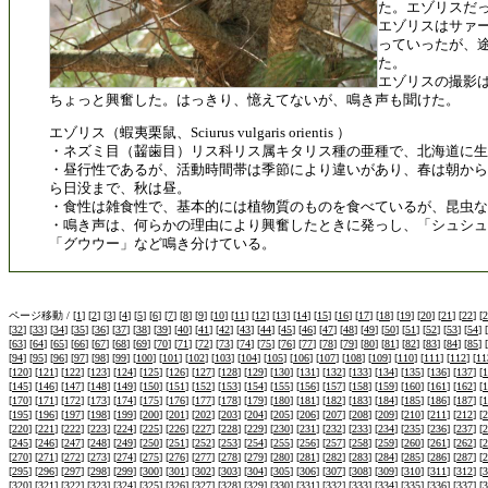
た。エゾリスだ
エゾリスはサァ
っていったが、
た。
エゾリスの撮影
ちょっと興奮した。はっきり、憶えてないが、鳴き声も聞けた。
エゾリス（蝦夷栗鼠、Sciurus vulgaris orientis ）
・ネズミ目（齧歯目）リス科リス属キタリス種の亜種で、北海道に生
・昼行性であるが、活動時間帯は季節により違いがあり、春は朝から
ら日没まで、秋は昼。
・食性は雑食性で、基本的には植物質のものを食べているが、昆虫な
・鳴き声は、何らかの理由により興奮したときに発っし、「シュシュ
「グウウー」など鳴き分けている。
ページ移動 / [
1
] [
2
] [
3
] [
4
] [
5
] [
6
] [
7
] [
8
] [
9
] [
10
] [
11
] [
12
] [
13
] [
14
] [
15
] [
16
] [
17
] [
18
] [
19
] [
20
] [
21
] [
22
] [
2
[
32
] [
33
] [
34
] [
35
] [
36
] [
37
] [
38
] [
39
] [
40
] [
41
] [
42
] [
43
] [
44
] [
45
] [
46
] [
47
] [
48
] [
49
] [
50
] [
51
] [
52
] [
53
] [
54
] [
[
63
] [
64
] [
65
] [
66
] [
67
] [
68
] [
69
] [
70
] [
71
] [
72
] [
73
] [
74
] [
75
] [
76
] [
77
] [
78
] [
79
] [
80
] [
81
] [
82
] [
83
] [
84
] [
85
] [
[
94
] [
95
] [
96
] [
97
] [
98
] [
99
] [
100
] [
101
] [
102
] [
103
] [
104
] [
105
] [
106
] [
107
] [
108
] [
109
] [
110
] [
111
] [
112
] [
11
[
120
] [
121
] [
122
] [
123
] [
124
] [
125
] [
126
] [
127
] [
128
] [
129
] [
130
] [
131
] [
132
] [
133
] [
134
] [
135
] [
136
] [
137
] [
1
[
145
] [
146
] [
147
] [
148
] [
149
] [
150
] [
151
] [
152
] [
153
] [
154
] [
155
] [
156
] [
157
] [
158
] [
159
] [
160
] [
161
] [
162
] [
1
[
170
] [
171
] [
172
] [
173
] [
174
] [
175
] [
176
] [
177
] [
178
] [
179
] [
180
] [
181
] [
182
] [
183
] [
184
] [
185
] [
186
] [
187
] [
1
[
195
] [
196
] [
197
] [
198
] [
199
] [
200
] [
201
] [
202
] [
203
] [
204
] [
205
] [
206
] [
207
] [
208
] [
209
] [
210
] [
211
] [
212
] [
2
[
220
] [
221
] [
222
] [
223
] [
224
] [
225
] [
226
] [
227
] [
228
] [
229
] [
230
] [
231
] [
232
] [
233
] [
234
] [
235
] [
236
] [
237
] [
2
[
245
] [
246
] [
247
] [
248
] [
249
] [
250
] [
251
] [
252
] [
253
] [
254
] [
255
] [
256
] [
257
] [
258
] [
259
] [
260
] [
261
] [
262
] [
2
[
270
] [
271
] [
272
] [
273
] [
274
] [
275
] [
276
] [
277
] [
278
] [
279
] [
280
] [
281
] [
282
] [
283
] [
284
] [
285
] [
286
] [
287
] [
2
[
295
] [
296
] [
297
] [
298
] [
299
] [
300
] [
301
] [
302
] [
303
] [
304
] [
305
] [
306
] [
307
] [
308
] [
309
] [
310
] [
311
] [
312
] [
3
[
320
] [
321
] [
322
] [
323
] [
324
] [
325
] [
326
] [
327
] [
328
] [
329
] [
330
] [
331
] [
332
] [
333
] [
334
] [
335
] [
336
] [
337
] [
3