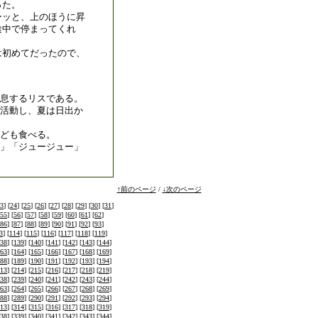
った。
ーッと、上のほうに昇
途中で停まってくれ
は初めてだったので、
息するリスである。
活動し、夏は日出か
ども食べる。
」「ジュージュー」
↑前のページ
/
↓次のページ
3
] [
24
] [
25
] [
26
] [
27
] [
28
] [
29
] [
30
] [
31
]
55
] [
56
] [
57
] [
58
] [
59
] [
60
] [
61
] [
62
]
86
] [
87
] [
88
] [
89
] [
90
] [
91
] [
92
] [
93
]
3
] [
114
] [
115
] [
116
] [
117
] [
118
] [
119
]
38
] [
139
] [
140
] [
141
] [
142
] [
143
] [
144
]
63
] [
164
] [
165
] [
166
] [
167
] [
168
] [
169
]
88
] [
189
] [
190
] [
191
] [
192
] [
193
] [
194
]
13
] [
214
] [
215
] [
216
] [
217
] [
218
] [
219
]
38
] [
239
] [
240
] [
241
] [
242
] [
243
] [
244
]
63
] [
264
] [
265
] [
266
] [
267
] [
268
] [
269
]
88
] [
289
] [
290
] [
291
] [
292
] [
293
] [
294
]
13
] [
314
] [
315
] [
316
] [
317
] [
318
] [
319
]
38
] [
339
] [
340
] [
341
] [
342
] [
343
] [
344
]