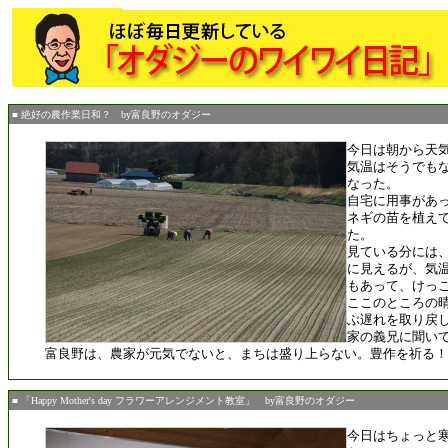
■ 絶好の農作業日和？ by富良野のオダジー
今日は朝から天
気温はそうでも
なった。
自宅に用事があ
ネギの苗を植え
た。
見ている分には
に見えるが、気
もあって、けっ
ここのところの
ぶ遅れを取り戻し
家の義兄に聞いて
富良野は、農家が元気でないと、まちは盛り上らない。豊作を祈る！
■ 「Happy Mother's day フラワーアレンジメント教室」 by富良野のオダジー
今日はちょっと