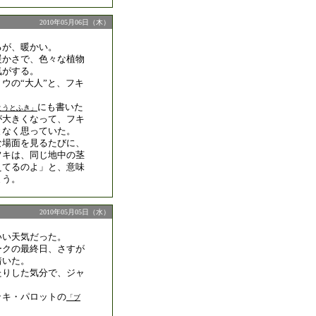
2010年05月06日（木）
るが、暖かい。
暖かさで、色々な植物
気がする。
ウの“大人”と、フキ
にも書いた
とうとふき」
が大きくなって、フキ
となく思っていた。
な場面を見るたびに、
フキは、同じ地中の茎
えてるのよ」と、意味
まう。
2010年05月05日（水）
いい天気だった。
ークの最終日、さすが
着いた。
たりした気分で、ジャ
ッキ・パロットの
「ブ
。