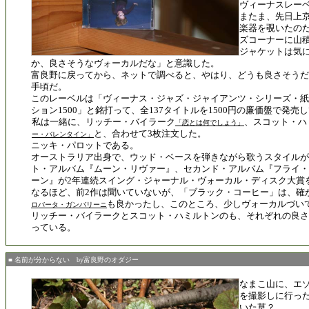
ヴィーナスレー
またま、先日上
楽器を覗いたのだ
ズコーナーに山
ジャケットは気
か、良さそうなヴォーカルだな」と意識した。
富良野に戻ってから、ネットで調べると、やはり、どうも良さそうだ。
手頃だ。
このレーベルは「ヴィーナス・ジャズ・ジャイアンツ・シリーズ・紙
ション1500」と銘打って、全137タイトルを1500円の廉価盤で発売
私は一緒に、リッチー・バイラーク
、スコット・ハ
「恋とは何でしょう」
と、合わせて3枚注文した。
ー・バレンタイン」
ニッキ・パロットである。
オーストラリア出身で、ウッド・ベースを弾きながら歌うスタイルが
ト・アルバム『ムーン・リヴァー』、セカンド・アルバム『フライ・
ーン』が2年連続スイング・ジャーナル・ヴォーカル・ディスク大賞
なるほど、前2作は聞いていないが、「ブラック・コーヒー」は、確
も良かったし、このところ、少しヴォーカルづい
ロバータ・ガンバリーニ
リッチー・バイラークとスコット・ハミルトンのも、それぞれの良さ
っている。
■ 名前が分からない by富良野のオダジー
なまこ山に、エ
を撮影しに行っ
いた草？