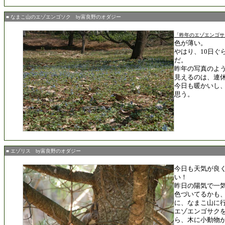
■ なまこ山のエゾエンゴソク by富良野のオダジー
「昨年のエゾエンゴサ
色が薄い。
やはり、10日ぐ
だ。
昨年の写真のよ
見えるのは、連
今日も暖かいし
思う。
■ エゾリス by富良野のオダジー
今日も天気が良
い！
昨日の陽気で一
色づいてるかも
に、なまこ山に
エゾエンゴサク
ら、木に小動物