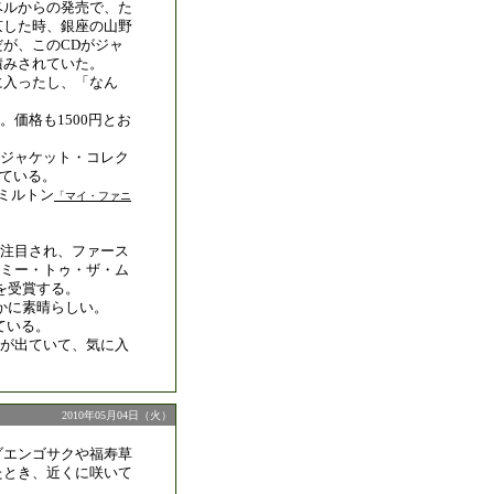
ベルからの発売で、た
京した時、銀座の山野
が、このCDがジャ
積みされていた。
に入ったし、「なん
価格も1500円とお
ジャケット・コレク
している。
ミルトン
「マイ・ファニ
注目され、ファース
ミー・トゥ・ザ・ム
を受賞する。
かに素晴らしい。
ている。
が出ていて、気に入
2010年05月04日（火）
ゾエンゴサクや福寿草
たとき、近くに咲いて