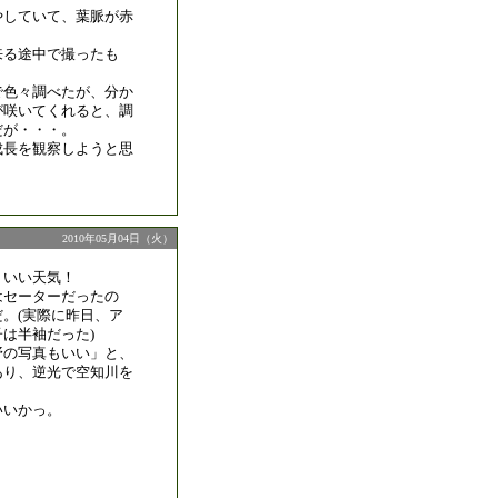
やしていて、葉脈が赤
来る途中で撮ったも
で色々調べたが、分か
が咲いてくれると、調
だが・・・。
成長を観察しようと思
2010年05月04日（火）
、いい天気！
はセーターだったの
。(実際に昨日、ア
は半袖だった)
野の写真もいい」と、
あり、逆光で空知川を
いいかっ。