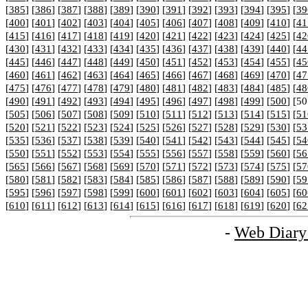
[
385
] [
386
] [
387
] [
388
] [
389
] [
390
] [
391
] [
392
] [
393
] [
394
] [
395
] [
39
[
400
] [
401
] [
402
] [
403
] [
404
] [
405
] [
406
] [
407
] [
408
] [
409
] [
410
] [
41
[
415
] [
416
] [
417
] [
418
] [
419
] [
420
] [
421
] [
422
] [
423
] [
424
] [
425
] [
42
[
430
] [
431
] [
432
] [
433
] [
434
] [
435
] [
436
] [
437
] [
438
] [
439
] [
440
] [
44
[
445
] [
446
] [
447
] [
448
] [
449
] [
450
] [
451
] [
452
] [
453
] [
454
] [
455
] [
45
[
460
] [
461
] [
462
] [
463
] [
464
] [
465
] [
466
] [
467
] [
468
] [
469
] [
470
] [
47
[
475
] [
476
] [
477
] [
478
] [
479
] [
480
] [
481
] [
482
] [
483
] [
484
] [
485
] [
48
[
490
] [
491
] [
492
] [
493
] [
494
] [
495
] [
496
] [
497
] [
498
] [
499
] [
500
] [50
[
505
] [
506
] [
507
] [
508
] [
509
] [
510
] [
511
] [
512
] [
513
] [
514
] [
515
] [
51
[
520
] [
521
] [
522
] [
523
] [
524
] [
525
] [
526
] [
527
] [
528
] [
529
] [
530
] [
53
[
535
] [
536
] [
537
] [
538
] [
539
] [
540
] [
541
] [
542
] [
543
] [
544
] [
545
] [
54
[
550
] [
551
] [
552
] [
553
] [
554
] [
555
] [
556
] [
557
] [
558
] [
559
] [
560
] [
56
[
565
] [
566
] [
567
] [
568
] [
569
] [
570
] [
571
] [
572
] [
573
] [
574
] [
575
] [
57
[
580
] [
581
] [
582
] [
583
] [
584
] [
585
] [
586
] [
587
] [
588
] [
589
] [
590
] [
59
[
595
] [
596
] [
597
] [
598
] [
599
] [
600
] [
601
] [
602
] [
603
] [
604
] [
605
] [
60
[
610
] [
611
] [
612
] [
613
] [
614
] [
615
] [
616
] [
617
] [
618
] [
619
] [
620
] [
62
-
Web Diary 