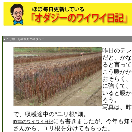
■ ユリ根 by富良野のオダジー
昨日のテレ
だと、かな
ると言って
こう暖かか
おそらく、
に強くて、
いると暖か
ろう。
写真は、昨
で、収穫途中の“ユリ根”畑。
にも書きましたが、今年も知
昨年のワイワイ日記
さんから、ユリ根を分けてもらった。