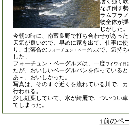
凄く強く吹
なぎ倒す勢
ラムフラノ
物全体が揺
じがした。
今朝10時に、南富良野で打ち合わせがあった
天気が良いので、早めに家を出て、仕事に使
り、北落合の
で、気持ち
フォーチュン・ベーグルズ
した。
フォーチュン・ベーグルズは、一度
ワイワイ日
たが、おいしいベーグルパンを作っていると
あ～、おいしかった。
写真は、そのすぐ近くを流れている川で、カ
行われる。
少し紅葉していて、水が綺麗で、ついつい車
てしまった。
↑前のペ