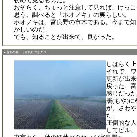
初めて見るものだ。
おそらく、ちょっと注意して見れば、けっこ
思う。調べると「ホオノキ」の実らしい。
ホオノキは、富良野の市木である。今まで知
かしいのだ。
でも、知ることが出来て、良かった。
■ 麓郷の朝 by富良野のオダジー
しばらく上
それで、ワ
更新が出来
戻った、富
感じだった
靄(もや)
が、さわや
た。
圧倒的な人
してビル、