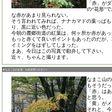
「赤」がダ
の“花形”
な赤があまり見られない。
そう言われてみれば、ナナカマドの葉っぱも
り、黒に近い色だった。
今朝の麓郷街道の紅葉は、何ヶ所か赤があっ
もっと赤くて良いポイントもあったのだが、
イミングをはずしてしまった。
まあ、今日はこの写真で勘弁して下さい。
近々、ちゃんと撮ります。
■ なまこ山の紅葉 by富良野のオダジー
なまこ山の
もそうだっ
「赤」はあ
と思う。
「黄」がメ
それと、今