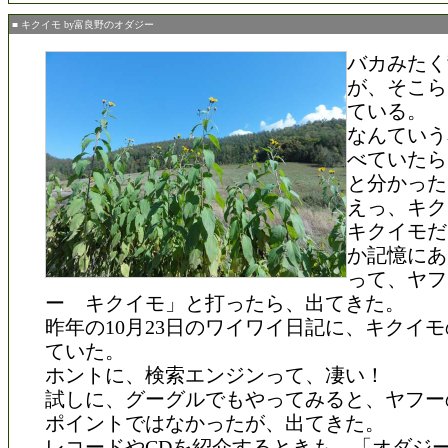
■ キクイモ by富良野のオダジー
バカみたく
が、そこら
ている。
なんていう
べていたら
と分かった
えっ、キク
キクイモだ
か記憶にあ
って、ヤフ
ー キクイモ」と打ったら、出てきた。
昨年の10月23日のワイワイ日記に、キクイ
ていた。
ホントに、検索エンジンって、凄い！
試しに、グーグルでもやってみると、ヤフー
ポイントではなかったが、出てきた。
レコードやCDを紹介するときも、「オダジ