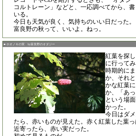
コルトレーン」などと、一応調べてから、書
いる。
今日も天気が良く、気持ちのいい日だった。
富良野の秋って、いいよ。ねっ。
■ ホオノキの実 by富良野のオダジー
紅葉を探し
に行ってみ
時期的にま
か、それと
かな紅葉に
か、「あっ
という場面
かった。
今日はダメ
たら、赤いものが見えた。赤く紅葉した葉っ
近寄ったら、赤い実だった。