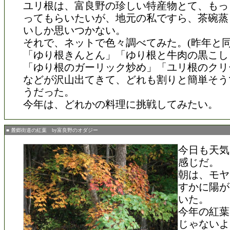
ユリ根は、富良野の珍しい特産物とて、もっ
ってもらいたいが、地元の私ですら、茶碗蒸
いしか思いつかない。
それで、ネットで色々調べてみた。(昨年と同
「ゆり根きんとん」「ゆり根と牛肉の黒こし
「ゆり根のガーリック炒め」「ユリ根のクリ
などが沢山出てきて、どれも割りと簡単そう
うだった。
今年は、どれかの料理に挑戦してみたい。
■ 麓郷街道の紅葉 by富良野のオダジー
今日も天気
感じだ。
朝は、モヤ
すかに陽が
いた。
今年の紅葉
じゃないよ