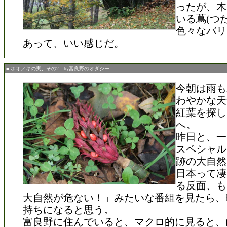
ったが、木
いる蔦(つた
色々なバリ
あって、いい感じだ。
■ ホオノキの実、その2 by富良野のオダジー
今朝は雨も
わやかな天
紅葉を探し
へ。
昨日と、一
スペシャル
跡の大自然
日本って凄
る反面、も
大自然が危ない！」みたいな番組を見たら、
持ちになると思う。
富良野に住んでいると、マクロ的に見ると、