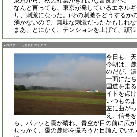
東京から、秋の紅葉がきれいな富良野へ。
なんと言っても、東京が発しているエネルギ
り、刺激になった。(その刺激をどうするか
湧かないので、無駄な刺激だったかもしれな
まあ、とにかく、テンションを上げて、頑張
■ 秋晴れ！ by富良野のオダジー
今日も、天
今朝は、麓
のだが、濃
一面にたち
国道を走る
イトを点け
いつものよ
左に曲がっ
え、信号を
ら、パァッと靄が晴れ、青空が目の前に広が
せっかく、靄の麓郷を撮ろうと目論んでいた