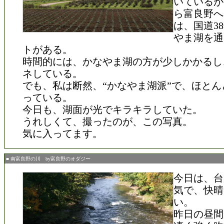
いているが
ら富良野へ
は、国道3
やま湖を通
トがある。
時間的には、かなやま湖の方が少しかかるし
ネしている。
でも、私は断然、“かなやま湖派”で、ほとん
っている。
今日も、湖面が光でキラキラしていた。
うれしくて、撮ったのが、この写真。
気に入ってます。
■ 南富良野の川 by富良野のオダジー
今日は、台
気で、快晴
い。
昨日の昼間