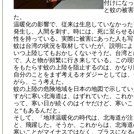
付けになっ
と蚊の被害
た。
温暖化の影響で、従来は生息していなかった
発生し、人間を刺す。時には、死に至らせる
性を持っている。実際に被害にあった人も写
蚊は台湾の状況を取材していたが、説明によ
いつ上陸してもおかしくないそうだ。台湾と
で、人と物が頻繁に行き来している。この現
をもたらす蚊の上陸を阻止するのは、かなり
自分のことをまず考えるオダジーとしては、
がら、こう考えた。
蚊の上陸の危険地域を日本の地図で示してい
すがに寒い北海道は、はずれていた。これか
って、寒い日が続くのはイヤだけど、寒いこ
と”もあるんだと。
そして、「地球温暖化の時代は、北海道が注
と、飛躍した。そうか、これからは、北海
寒いことがマイナスではなく、プラスになる