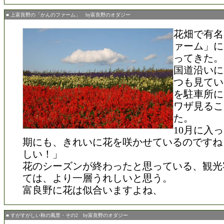
■ 上富良野の「かんのファーム」 by富良野のオダジー
花畑で有名
ァーム」に
ってきた。
国道沿いに
つも見てい
を駐車所に
ワザ見るこ
た。
10月に入
期にも、きれいに花を咲かせているのですね
しい！」
花のシーズンが終わったと思っている、観光
ては、より一層うれしいと思う。
富良野に花は似合いますよね、
■ すがすがしい秋の風景・その2 by富良野のオダジー