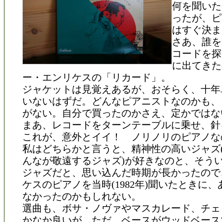
何を聞いた
ったが、ピ
はすぐ決ま
さあ、誰を
コードを探
に出てきた
ー・エンリケスの「リカード」。
ジャケットは見覚えあるが、おそらく、十年
いないはずだ。どんなピアニストなのかも、
がない。自分で買ったのかさえ、定かではな
まあ、レコードをターンテーブルに乗せ、針
これが、意外とイイ！ ノリノリのピアノな
私はどちらかと言うと、精神性の高いジャズ
んなが敬遠するジャズ)が好きなのと、そう
ジャズだと、思い込んだ時期が長かったので
ケスのピアノを当時(1982年)聞いたときに
なかったのかもしれない。
選曲も、ボサ・ノヴァやマスカレード、チェ
かなか良いが、ただ、ベースがウッドベース