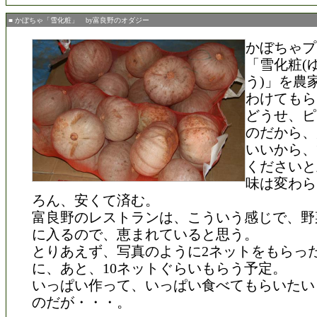
■ かぼちゃ「雪化粧」 by富良野のオダジー
かぼちゃプ
「雪化粧(
う)」を農
わけてもら
どうせ、ピ
のだから、
いいから、
くださいと
味は変わら
ろん、安くて済む。
富良野のレストランは、こういう感じで、野
に入るので、恵まれていると思う。
とりあえず、写真のように2ネットをもらっ
に、あと、10ネットぐらいもらう予定。
いっぱい作って、いっぱい食べてもらいたい
のだが・・・。