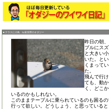
■ テラスに小鳥 by富良野のオダジー
昨日の朝、
ブルにスズ
と大きい小
いた。とい
くまってい
た。
飛んで行け
ても、動か
く、どこか
いるのかもしれない。
このままテーブルに乗られているのも困るの
行って欲しい。どうしょう、と思っていると