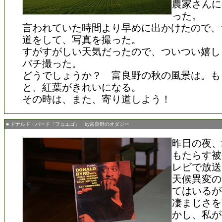
農家さんに
った。
言われていた時間より早めに出かけたので、
道をして、写真を撮った。
すがすがしい天気だったので、ついつい嬉し
バチ撮った。
どうでしょうか？ 富良野の秋の風景は。も
と、紅葉がきれいになる。
その時は、また、寄り道しよう！
■ ドナルド・バード「フュエゴ」 by富良野のオダジー
昨日の夜、
もたらす被
レビで放送
天候異変の
てはいるが
凄まじさを
かし、私が