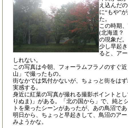
え込んだの
に“もや”
た。
この時期、
(北海道？
の現象だ。
少し早起き
ると、アー
しれない。
この写真は今朝、フォーラムフラノのすぐ近
山」で撮ったもの。
街なかでは気付かないが、ちょっと街をはずれ
実感する。
身近に紅葉の写真が撮れる撮影ポイントとし
りぬま)」がある。「北の国から」で、純と
トを乗ったシーンがあったが、あの鳥沼であ
明日から、ちょっと早起きして、鳥沼のアー
みようかな。