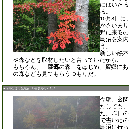
にはいたる
る。
10月8日
かさいまり
野に来るの
鳥沼を案内
う。
新しい絵本
や森などを取材したいと言っていたから。
もちろん、「麓郷の森」をはじめ、麓郷にあ
の森なども見てもらうつもりだ。
■ もやにけぶる鳥沼 by富良野のオダジー
今朝、玄関
たしても、
た。昨日の
で書いたの
鳥沼に行っ