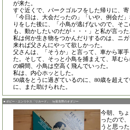
が来た。
すぐ近くで、パークゴルフをした帰りに、寄
「今日は、大会だったの」「いや、例会だ」
りをした後に、「小鳥が逃げないので、そこ
も、動かしたいのだが・・・」と私が言った
私は何か生き物をつかんだりするのは、ニガ
来れば父さんにやって欲しかった。
父さんは、「そうか」と言って、車から軍手
た。そして、そっと小鳥を捕まえて、草むら
の瞬間、小鳥は空高く飛んでいった。
私は、内心ホッとした。
50歳をとうに過ぎているのに、80歳を超え
に、また助けられた。
■ ボビー・エンリケス「リカード」 by富良野のオダジー
今朝、ちょ
ったので、
うと思った