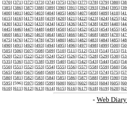
[
370
] [
371
] [
372
] [
373
] [
374
] [
375
] [
376
] [
377
] [
378
] [
379
] [
380
] [
38
[
385
] [
386
] [
387
] [
388
] [
389
] [
390
] [
391
] [
392
] [
393
] [
394
] [
395
] [
39
[
400
] [
401
] [
402
] [
403
] [
404
] [
405
] [
406
] [
407
] [
408
] [
409
] [
410
] [
41
[
415
] [
416
] [
417
] [
418
] [
419
] [
420
] [
421
] [
422
] [
423
] [
424
] [
425
] [
42
[
430
] [
431
] [
432
] [
433
] [
434
] [
435
] [
436
] [
437
] [
438
] [
439
] [
440
] [
44
[
445
] [
446
] [
447
] [
448
] [
449
] [
450
] [
451
] [
452
] [
453
] [
454
] [
455
] [
45
[
460
] [
461
] [
462
] [
463
] [
464
] [
465
] [
466
] [
467
] [
468
] [
469
] [
470
] [
47
[
475
] [
476
] [
477
] [
478
] [
479
] [
480
] [
481
] [
482
] [
483
] [
484
] [
485
] [
48
[
490
] [
491
] [
492
] [
493
] [
494
] [
495
] [
496
] [
497
] [
498
] [
499
] [
500
] [
50
[
505
] [
506
] [
507
] [
508
] [
509
] [
510
] [
511
] [
512
] [
513
] [
514
] [
515
] [
51
[
520
] [
521
] [
522
] [
523
] [
524
] [
525
] [
526
] [
527
] [
528
] [
529
] [
530
] [
53
[
535
] [
536
] [
537
] [
538
] [
539
] [
540
] [
541
] [
542
] [
543
] [
544
] [
545
] [
54
[
550
] [
551
] [
552
] [
553
] [
554
] [
555
] [
556
] [
557
] [
558
] [
559
] [
560
] [
56
[
565
] [
566
] [
567
] [
568
] [
569
] [
570
] [
571
] [
572
] [
573
] [
574
] [
575
] [
57
[
580
] [
581
] [
582
] [
583
] [
584
] [
585
] [
586
] [
587
] [
588
] [
589
] [
590
] [
59
[
595
] [596] [
597
] [
598
] [
599
] [
600
] [
601
] [
602
] [
603
] [
604
] [
605
] [
60
[
610
] [
611
] [
612
] [
613
] [
614
] [
615
] [
616
] [
617
] [
618
] [
619
] [
620
] [
62
-
Web Diary 