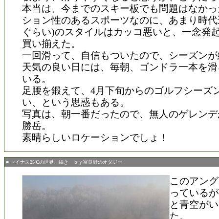
本当は、今までのスキー板でも問題はなかっ
ション性のあるスポーツなのに、あまり時代遅
ぐらい)のスタイルはカッコ悪いと、一念発
買い揃えた。
一回滑って、自信もついたので、シーズンが
天気の良い日には、毎朝、ゴンドラ一本を滑
いる。
足腰を鍛えて、4月下旬からのゴルフシーズ
い、という思惑もある。
写真は、朝一番だったので、無人のゲレンデ
勝岳。
素晴らしいロケーションでしょ！
■ マイナス25℃の世界、続き ｂｙ富良野のオダジー
このアング
っているが
と青空がい
た。