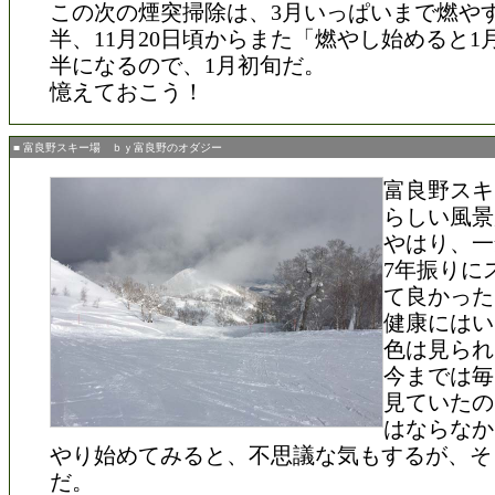
この次の煙突掃除は、3月いっぱいまで燃や
半、11月20日頃からまた「燃やし始めると1
半になるので、1月初旬だ。
憶えておこう！
■ 富良野スキー場 ｂｙ富良野のオダジー
富良野スキ
らしい風景
やはり、一
7年振りに
て良かった
健康にはい
色は見られ
今までは毎
見ていたの
はならなか
やり始めてみると、不思議な気もするが、そ
だ。