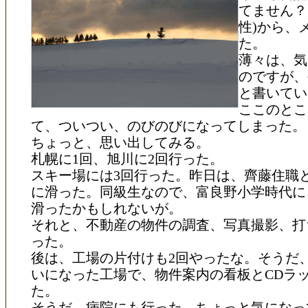
てません？
性)から、
た。
薄々は、気
のですが、
と書いてい
ここのとこ
て、ついつい、のびのびになってしまった。
ちょっと、思い出してみる。
札幌に1回、旭川に2回行った。
スキー場には3回行った。昨日は、齊藤住職
に滑った。同級生なので、富良野小学時代に
滑ったかもしれないが。
それと、不動産の物件の調査、写真撮影、打
った。
後は、工場の片付けも2回やったな。そうだ
いになった工場で、物件案内の看板とCDラ
た。
そうだ、病院にも行った。ちょっと気になっ