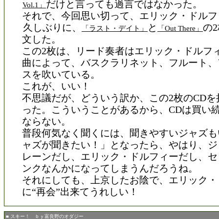
だけと言っても過言ではなかった。
Vol.1」
それで、今回思い切って、エリック・ドルフ
久しぶりに、
と
の
「ラスト・デイト」
「Out There」
文した。
この2枚は、リード奏者はエリック・ドルフ
曲によって、バスクラリネット、フルート、
スを吹いている。
これが、いい！
不思議だが、どういう訳か、この2枚のCDを
った。こういうことがあるから、CDは買い
ならない。
普段何気なく聞くには、聞きやすいジャズも
ャズが聞きたい！」となったら、やはり、ジ
レーンだし、エリック・ドルフィーだし、セ
ンクなんかになってしまうんだろうね。
それにしても、上京したお陰で、エリック・
に“再会”出来てうれしい！
■ スキー！ ｂｙ富良野のオダジー