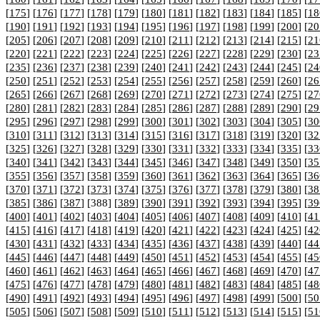
[
175
] [
176
] [
177
] [
178
] [
179
] [
180
] [
181
] [
182
] [
183
] [
184
] [
185
] [
18
[
190
] [
191
] [
192
] [
193
] [
194
] [
195
] [
196
] [
197
] [
198
] [
199
] [
200
] [
20
[
205
] [
206
] [
207
] [
208
] [
209
] [
210
] [
211
] [
212
] [
213
] [
214
] [
215
] [
21
[
220
] [
221
] [
222
] [
223
] [
224
] [
225
] [
226
] [
227
] [
228
] [
229
] [
230
] [
23
[
235
] [
236
] [
237
] [
238
] [
239
] [
240
] [
241
] [
242
] [
243
] [
244
] [
245
] [
24
[
250
] [
251
] [
252
] [
253
] [
254
] [
255
] [
256
] [
257
] [
258
] [
259
] [
260
] [
26
[
265
] [
266
] [
267
] [
268
] [
269
] [
270
] [
271
] [
272
] [
273
] [
274
] [
275
] [
27
[
280
] [
281
] [
282
] [
283
] [
284
] [
285
] [
286
] [
287
] [
288
] [
289
] [
290
] [
29
[
295
] [
296
] [
297
] [
298
] [
299
] [
300
] [
301
] [
302
] [
303
] [
304
] [
305
] [
30
[
310
] [
311
] [
312
] [
313
] [
314
] [
315
] [
316
] [
317
] [
318
] [
319
] [
320
] [
32
[
325
] [
326
] [
327
] [
328
] [
329
] [
330
] [
331
] [
332
] [
333
] [
334
] [
335
] [
33
[
340
] [
341
] [
342
] [
343
] [
344
] [
345
] [
346
] [
347
] [
348
] [
349
] [
350
] [
35
[
355
] [
356
] [
357
] [
358
] [
359
] [
360
] [
361
] [
362
] [
363
] [
364
] [
365
] [
36
[
370
] [
371
] [
372
] [
373
] [
374
] [
375
] [
376
] [
377
] [
378
] [
379
] [
380
] [
38
[
385
] [
386
] [
387
] [388] [
389
] [
390
] [
391
] [
392
] [
393
] [
394
] [
395
] [
39
[
400
] [
401
] [
402
] [
403
] [
404
] [
405
] [
406
] [
407
] [
408
] [
409
] [
410
] [
41
[
415
] [
416
] [
417
] [
418
] [
419
] [
420
] [
421
] [
422
] [
423
] [
424
] [
425
] [
42
[
430
] [
431
] [
432
] [
433
] [
434
] [
435
] [
436
] [
437
] [
438
] [
439
] [
440
] [
44
[
445
] [
446
] [
447
] [
448
] [
449
] [
450
] [
451
] [
452
] [
453
] [
454
] [
455
] [
45
[
460
] [
461
] [
462
] [
463
] [
464
] [
465
] [
466
] [
467
] [
468
] [
469
] [
470
] [
47
[
475
] [
476
] [
477
] [
478
] [
479
] [
480
] [
481
] [
482
] [
483
] [
484
] [
485
] [
48
[
490
] [
491
] [
492
] [
493
] [
494
] [
495
] [
496
] [
497
] [
498
] [
499
] [
500
] [
50
[
505
] [
506
] [
507
] [
508
] [
509
] [
510
] [
511
] [
512
] [
513
] [
514
] [
515
] [
51