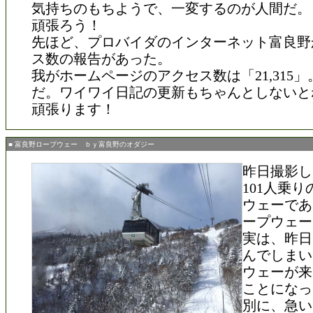
気持ちのもちようで、一変するのが人間だ。
頑張ろう！
先ほど、プロバイダのインターネット富良野
ス数の報告があった。
我がホームページのアクセス数は「21,315
だ。ワイワイ日記の更新もちゃんとしないと
頑張ります！
■ 富良野ロープウェー ｂｙ富良野のオダジー
昨日撮影し
101人乗
ウェーであ
ープウェー
実は、昨日
んでしまい
ウェーが来
ことになっ
別に、急い