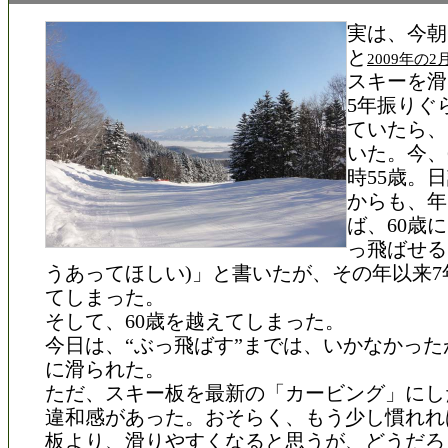
実は、今朝
と
2009年の2
スキーを滑
5年振りぐ
ていたら、
いた。今、
時55歳。
からも、年
ば、60歳
っ飛ばせる
うあってほしい)」と書いたが、その年以来7
てしまった。
そして、60歳を越えてしまった。
今日は、“ぶっ飛ばす”までは、いかなかった
に滑られた。
ただ、スキー板を最新の「カービング」にし
違和感があった。おそらく、もう少し慣れれ
板より、滑りやすくなると思うが、どうだろ