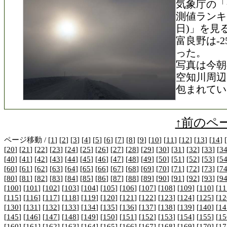
気象庁の「
測値ランキン
日)」を見
富良野は-25.
った。
写真は今朝
空知川周辺
包まれてい
↑前のペ
ページ移動 / [
1
] [
2
] [
3
] [
4
] [
5
] [
6
] [
7
] [
8
] [
9
] [
10
] [
11
] [
12
] [
13
] [
14
] [
[
20
] [
21
] [
22
] [
23
] [
24
] [
25
] [
26
] [
27
] [
28
] [
29
] [
30
] [
31
] [
32
] [
33
] [
3
[
40
] [
41
] [
42
] [
43
] [
44
] [
45
] [
46
] [
47
] [
48
] [
49
] [
50
] [
51
] [
52
] [
53
] [
5
[
60
] [
61
] [
62
] [
63
] [
64
] [
65
] [
66
] [
67
] [
68
] [
69
] [
70
] [
71
] [
72
] [
73
] [
7
[
80
] [
81
] [
82
] [
83
] [
84
] [
85
] [
86
] [
87
] [
88
] [
89
] [
90
] [
91
] [
92
] [
93
] [
9
[
100
] [
101
] [
102
] [
103
] [
104
] [
105
] [
106
] [
107
] [
108
] [
109
] [
110
] [
11
[
115
] [
116
] [
117
] [
118
] [
119
] [
120
] [
121
] [
122
] [
123
] [
124
] [
125
] [
12
[
130
] [
131
] [
132
] [
133
] [
134
] [
135
] [
136
] [
137
] [
138
] [
139
] [
140
] [
14
[
145
] [
146
] [
147
] [
148
] [
149
] [
150
] [
151
] [
152
] [
153
] [
154
] [
155
] [
15
[
160
] [
161
] [
162
] [
163
] [
164
] [
165
] [
166
] [
167
] [
168
] [
169
] [
170
] [
17