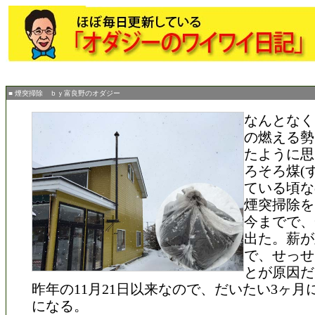
■ 煙突掃除 ｂｙ富良野のオダジー
なんとなく
の燃える勢
たように思
ろそろ煤(
ている頃な
煙突掃除を
今までで、
出た。薪が
で、せっせ
とが原因だ
昨年の11月21日以来なので、だいたい3ヶ月
になる。