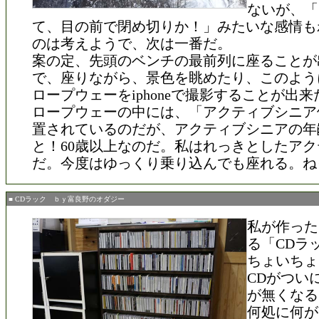
ないが、「
て、目の前で閉め切りか！」みたいな感情も
のは考えようで、次は一番だ。
案の定、先頭のベンチの最前列に座ることが
で、座りながら、景色を眺めたり、このよう
ロープウェーをiphoneで撮影することが出来
ロープウェーの中には、「アクティブシニア
置されているのだが、アクティブシニアの年
と！60歳以上なのだ。私はれっきとしたア
だ。今度はゆっくり乗り込んでも座れる。ね
■ CDラック ｂｙ富良野のオダジー
私が作った
る「CDラ
ちょいちょ
CDがつい
が無くなる
何処に何が