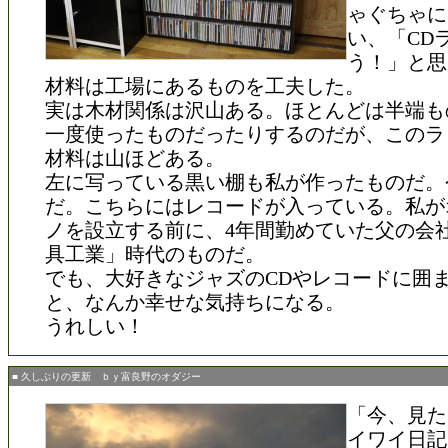
ゃぐちゃに
い、「CD
う！」と思
材料は工場にあるものを工夫した。
実は木材関係は沢山ある。ほとんどは半端も
一度使ったものだったりするのだが、このラ
材料は山ほどある。
左に写っている黒い棚も私が作ったものだ。
だ。こちらにはレコードが入っている。私が
ノを設立する前に、4年間勤めていた父の会
具工業」時代のものだ。
でも、大好きなジャズのCDやレコードに囲
と、なんか幸せな気持ちになる。
うれしい！
■ 久しぶりの更新 ｂｙ富良野のオダジー
「今、見た
イワイ日記