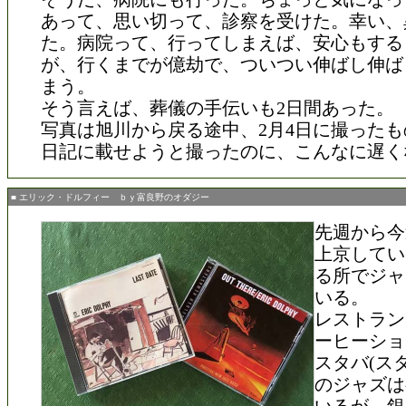
あって、思い切って、診察を受けた。幸い、
た。病院って、行ってしまえば、安心もする
が、行くまでが億劫で、ついつい伸ばし伸ば
まう。
そう言えば、葬儀の手伝いも2日間あった。
写真は旭川から戻る途中、2月4日に撮った
日記に載せようと撮ったのに、こんなに遅く
■ エリック・ドルフィー ｂｙ富良野のオダジー
先週から今
上京してい
る所でジャ
いる。
レストラン
ーヒーショ
スタバ(ス
のジャズは