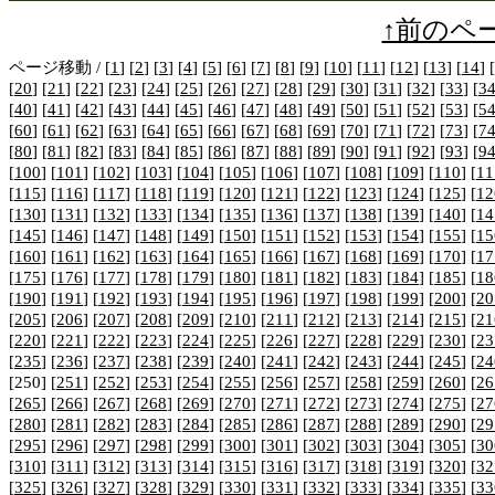
↑前のペ
ページ移動 / [
1
] [
2
] [
3
] [
4
] [
5
] [
6
] [
7
] [
8
] [
9
] [
10
] [
11
] [
12
] [
13
] [
14
] [
[
20
] [
21
] [
22
] [
23
] [
24
] [
25
] [
26
] [
27
] [
28
] [
29
] [
30
] [
31
] [
32
] [
33
] [
3
[
40
] [
41
] [
42
] [
43
] [
44
] [
45
] [
46
] [
47
] [
48
] [
49
] [
50
] [
51
] [
52
] [
53
] [
5
[
60
] [
61
] [
62
] [
63
] [
64
] [
65
] [
66
] [
67
] [
68
] [
69
] [
70
] [
71
] [
72
] [
73
] [
7
[
80
] [
81
] [
82
] [
83
] [
84
] [
85
] [
86
] [
87
] [
88
] [
89
] [
90
] [
91
] [
92
] [
93
] [
9
[
100
] [
101
] [
102
] [
103
] [
104
] [
105
] [
106
] [
107
] [
108
] [
109
] [
110
] [
11
[
115
] [
116
] [
117
] [
118
] [
119
] [
120
] [
121
] [
122
] [
123
] [
124
] [
125
] [
12
[
130
] [
131
] [
132
] [
133
] [
134
] [
135
] [
136
] [
137
] [
138
] [
139
] [
140
] [
14
[
145
] [
146
] [
147
] [
148
] [
149
] [
150
] [
151
] [
152
] [
153
] [
154
] [
155
] [
15
[
160
] [
161
] [
162
] [
163
] [
164
] [
165
] [
166
] [
167
] [
168
] [
169
] [
170
] [
17
[
175
] [
176
] [
177
] [
178
] [
179
] [
180
] [
181
] [
182
] [
183
] [
184
] [
185
] [
18
[
190
] [
191
] [
192
] [
193
] [
194
] [
195
] [
196
] [
197
] [
198
] [
199
] [
200
] [
20
[
205
] [
206
] [
207
] [
208
] [
209
] [
210
] [
211
] [
212
] [
213
] [
214
] [
215
] [
21
[
220
] [
221
] [
222
] [
223
] [
224
] [
225
] [
226
] [
227
] [
228
] [
229
] [
230
] [
23
[
235
] [
236
] [
237
] [
238
] [
239
] [
240
] [
241
] [
242
] [
243
] [
244
] [
245
] [
24
[250] [
251
] [
252
] [
253
] [
254
] [
255
] [
256
] [
257
] [
258
] [
259
] [
260
] [
26
[
265
] [
266
] [
267
] [
268
] [
269
] [
270
] [
271
] [
272
] [
273
] [
274
] [
275
] [
27
[
280
] [
281
] [
282
] [
283
] [
284
] [
285
] [
286
] [
287
] [
288
] [
289
] [
290
] [
29
[
295
] [
296
] [
297
] [
298
] [
299
] [
300
] [
301
] [
302
] [
303
] [
304
] [
305
] [
30
[
310
] [
311
] [
312
] [
313
] [
314
] [
315
] [
316
] [
317
] [
318
] [
319
] [
320
] [
32
[
325
] [
326
] [
327
] [
328
] [
329
] [
330
] [
331
] [
332
] [
333
] [
334
] [
335
] [
33