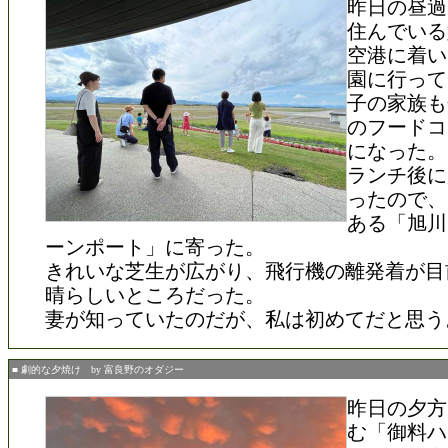
昨日の昼過
住んでいる
空港に着い
園に行って
子の家族も
のフードコ
になった。
ランチ後に
ったので、
ある「旭川
ーンポート」に寄った。
きれいな芝生が広がり、飛行機の離発着が目
晴らしいところだった。
妻が知っていたのだが、私は初めてだと思う
■ 劇的な夕焼け by 富良野のオダジー
昨日の夕方
む「御料ハ