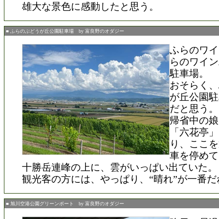
雄大な景色に感動したと思う。
■ ふらのぶどうが丘公園駐車場 by 富良野のオダジー
ふらのワイ
らのワイン
駐車場。
おそらく、
が丘公園駐
だと思う。
帰省中の娘
「六花亭」
り、ここを
車を停めて
十勝岳連峰の上に、雲がいっぱい出ていた。
観光客の方には、やっぱり、“晴れ”が一番だ
■ 旭川空港公園グリーンポート by 富良野のオダジー