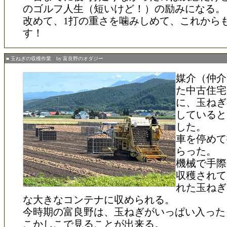
のゴルフ人生（短いけど！）の励みになる。
改めて、1打の重さを噛みしめて、これから
す！
■ 玉ねぎの収穫作業 by 富良野のオダジー
媒介（仲介
た中古住宅
に、玉ねぎ
していると
した。
車を停めて
らった。
機械で手際
収穫されて
れた玉ねぎ
な大きなコンテナに収められる。
今時期の富良野は、玉ねぎがいっぱい入った
こかしこで見ることが出来る。