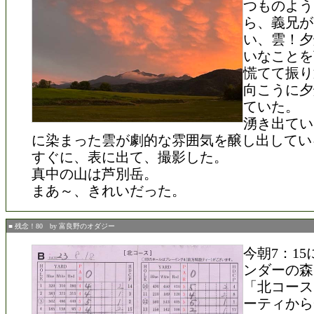
つものよう
ら、義兄が
い、雲！夕
いなことを
慌てて振り
向こうに夕
ていた。
湧き出てい
に染まった雲が劇的な雰囲気を醸し出してい
すぐに、表に出て、撮影した。
真中の山は芦別岳。
まあ～、きれいだった。
■ 残念！80 by 富良野のオダジー
今朝7：1
ンダーの森
「北コース
ーティから