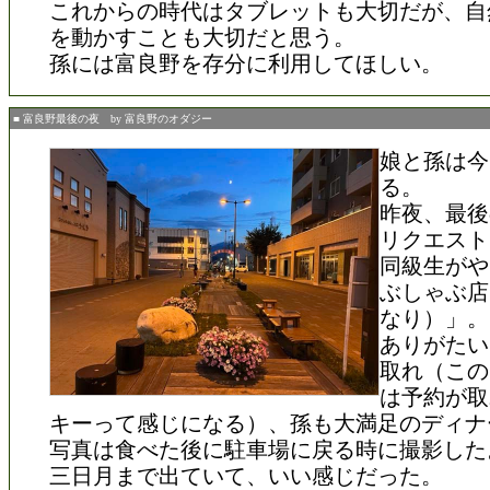
これからの時代はタブレットも大切だが、自
を動かすことも大切だと思う。
孫には富良野を存分に利用してほしい。
■ 富良野最後の夜 by 富良野のオダジー
娘と孫は今
る。
昨夜、最後
リクエスト
同級生がや
ぶしゃぶ店
なり）」。
ありがたい
取れ（この
は予約が取
キーって感じになる）、孫も大満足のディナ
写真は食べた後に駐車場に戻る時に撮影した
三日月まで出ていて、いい感じだった。