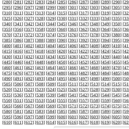
[
280
] [
281
] [
282
] [
283
] [
284
] [
285
] [
286
] [
287
] [
288
] [
289
] [
290
] [
29
[
295
] [
296
] [
297
] [
298
] [
299
] [
300
] [
301
] [
302
] [
303
] [
304
] [
305
] [
30
[
310
] [
311
] [
312
] [
313
] [
314
] [
315
] [
316
] [
317
] [
318
] [
319
] [
320
] [
32
[
325
] [
326
] [
327
] [
328
] [
329
] [
330
] [
331
] [
332
] [
333
] [
334
] [
335
] [
33
[
340
] [
341
] [
342
] [
343
] [
344
] [
345
] [
346
] [
347
] [
348
] [
349
] [
350
] [
35
[
355
] [
356
] [
357
] [
358
] [
359
] [
360
] [
361
] [
362
] [
363
] [
364
] [
365
] [
36
[
370
] [
371
] [
372
] [
373
] [
374
] [
375
] [
376
] [
377
] [
378
] [
379
] [
380
] [
38
[
385
] [
386
] [
387
] [
388
] [
389
] [
390
] [
391
] [
392
] [
393
] [
394
] [
395
] [
39
[
400
] [
401
] [
402
] [
403
] [
404
] [
405
] [
406
] [
407
] [
408
] [
409
] [
410
] [
41
[
415
] [
416
] [
417
] [
418
] [
419
] [
420
] [
421
] [
422
] [
423
] [
424
] [
425
] [
42
[
430
] [
431
] [
432
] [
433
] [
434
] [
435
] [
436
] [
437
] [
438
] [
439
] [
440
] [
44
[
445
] [
446
] [
447
] [
448
] [
449
] [
450
] [
451
] [
452
] [
453
] [
454
] [
455
] [
45
[
460
] [
461
] [
462
] [
463
] [
464
] [
465
] [
466
] [
467
] [
468
] [
469
] [
470
] [
47
[
475
] [
476
] [
477
] [
478
] [
479
] [
480
] [
481
] [
482
] [
483
] [
484
] [
485
] [
48
[
490
] [
491
] [
492
] [
493
] [
494
] [
495
] [
496
] [
497
] [
498
] [
499
] [
500
] [
50
[
505
] [
506
] [
507
] [
508
] [
509
] [
510
] [
511
] [
512
] [
513
] [
514
] [
515
] [
51
[
520
] [
521
] [
522
] [
523
] [
524
] [
525
] [
526
] [
527
] [
528
] [
529
] [
530
] [
53
[
535
] [
536
] [
537
] [
538
] [
539
] [
540
] [
541
] [
542
] [
543
] [
544
] [
545
] [
54
[
550
] [
551
] [
552
] [
553
] [
554
] [
555
] [
556
] [
557
] [
558
] [
559
] [
560
] [
56
[
565
] [
566
] [
567
] [
568
] [
569
] [
570
] [
571
] [
572
] [
573
] [
574
] [
575
] [
57
[
580
] [
581
] [
582
] [
583
] [
584
] [
585
] [
586
] [
587
] [
588
] [
589
] [
590
] [
59
[
595
] [
596
] [
597
] [
598
] [
599
] [
600
] [
601
] [
602
] [
603
] [
604
] [
605
] [
60
[
610
] [
611
] [
612
] [
613
] [
614
] [
615
] [
616
] [
617
] [
618
] [
619
] [
620
] [
62