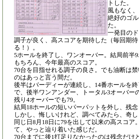
トした。
風もなく、
絶好のゴル
た。
一発目のド
調子が良く、高スコアを期待した（毎回期待
る！）。
5ホールを終了し、ワンオーバー。結局前半9
もちろん、今年最高のスコア。
70台を目指せれる調子の良さ。でも油断は
のはあっと言う間だ。
後半はバーディーが連続し、14番ホールを
で、後半ワンアンダー、トータル3オーバー
残り4オーバーでも79。
結局18ホールの短いパーパットを外し、残念
しかし、悔しいけれど、調べてみたら、奇しく
同じ日8月18日に79を出して以来の高スコア
て、やっと辿り着いた感じだ。
70台までに後1打足りなかったのは残念だけ