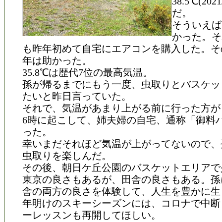
38.5℃(202
だ。
そういえば
かった。そ
も昨年初めて自宅にエアコンを購入した。そ
年は助かった。
35.8℃は歴代7位の最高気温。
孫が帰るまでにもう一度、虫取りとバスケッ
たいと昨日言っていた。
それで、気温があまり上がる前に行った方が
6時に起こして、姉夫婦の自宅、通称「御料
った。
幸いまだそれほど気温が上がってないので、
虫取りを楽しんだ。
その後、朝日ケ丘公園のバスケットエリアで
東京の良さもあるが、田舎の良さもある。孫
舎の両方の良さを体験して、人生を豊かに生
年明けのスキーシーズンには、コロナで中断
ーレッスンも再開してほしい。