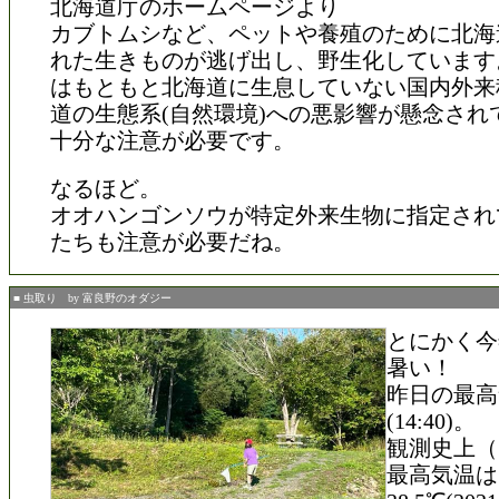
北海道庁のホームページより
カブトムシなど、ペットや養殖のために北海
れた生きものが逃げ出し、野生化しています
はもともと北海道に生息していない国内外来
道の生態系(自然環境)への悪影響が懸念され
十分な注意が必要です。
なるほど。
オオハンゴンソウが特定外来生物に指定され
たちも注意が必要だね。
■ 虫取り by 富良野のオダジー
とにかく今
暑い！
昨日の最高気
(14:40)。
観測史上（
最高気温は