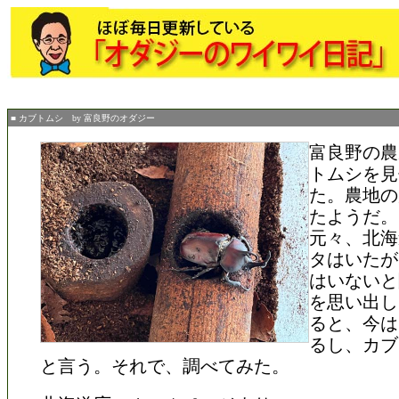
■ カブトムシ by 富良野のオダジー
富良野の農
トムシを見
た。農地の
たようだ。
元々、北海
タはいたが
はいないと
を思い出し
ると、今は
るし、カブ
と言う。それで、調べてみた。