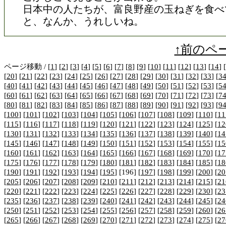
日本中の人たちが、富良野産の玉ねぎを食べ
と、なんか、うれしいね。
↑前のペ
ページ移動 / [
1
] [
2
] [
3
] [
4
] [
5
] [
6
] [
7
] [
8
] [
9
] [
10
] [
11
] [
12
] [
13
] [
14
] [
[
20
] [
21
] [
22
] [
23
] [
24
] [
25
] [
26
] [
27
] [
28
] [
29
] [
30
] [
31
] [
32
] [
33
] [
3
[
40
] [
41
] [
42
] [
43
] [
44
] [
45
] [
46
] [
47
] [
48
] [
49
] [
50
] [
51
] [
52
] [
53
] [
5
[
60
] [
61
] [
62
] [
63
] [
64
] [
65
] [
66
] [
67
] [
68
] [
69
] [
70
] [
71
] [
72
] [
73
] [
7
[
80
] [
81
] [
82
] [
83
] [
84
] [
85
] [
86
] [
87
] [
88
] [
89
] [
90
] [
91
] [
92
] [
93
] [
9
[
100
] [
101
] [
102
] [
103
] [
104
] [
105
] [
106
] [
107
] [
108
] [
109
] [
110
] [
11
[
115
] [
116
] [
117
] [
118
] [
119
] [
120
] [
121
] [
122
] [
123
] [
124
] [
125
] [
12
[
130
] [
131
] [
132
] [
133
] [
134
] [
135
] [
136
] [
137
] [
138
] [
139
] [
140
] [
14
[
145
] [
146
] [
147
] [
148
] [
149
] [
150
] [
151
] [
152
] [
153
] [
154
] [
155
] [
15
[
160
] [
161
] [
162
] [
163
] [
164
] [
165
] [
166
] [
167
] [
168
] [
169
] [
170
] [
17
[
175
] [
176
] [
177
] [
178
] [
179
] [
180
] [
181
] [
182
] [
183
] [
184
] [
185
] [
18
[
190
] [
191
] [
192
] [
193
] [
194
] [
195
] [196] [
197
] [
198
] [
199
] [
200
] [
20
[
205
] [
206
] [
207
] [
208
] [
209
] [
210
] [
211
] [
212
] [
213
] [
214
] [
215
] [
21
[
220
] [
221
] [
222
] [
223
] [
224
] [
225
] [
226
] [
227
] [
228
] [
229
] [
230
] [
23
[
235
] [
236
] [
237
] [
238
] [
239
] [
240
] [
241
] [
242
] [
243
] [
244
] [
245
] [
24
[
250
] [
251
] [
252
] [
253
] [
254
] [
255
] [
256
] [
257
] [
258
] [
259
] [
260
] [
26
[
265
] [
266
] [
267
] [
268
] [
269
] [
270
] [
271
] [
272
] [
273
] [
274
] [
275
] [
27