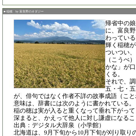
■ 稲穂 by 富良野のオダジー
帰省中の娘
に、富良野
わっている
輝く稲穂が
ついつい、
（こうべ）
かな」が口
くる。
それで、調
五・七・五
が、俳句ではなく作者不詳の故事成語（こと
意味は、辞書には次のように書かれている。
稲の穂は実が入ると重くなって垂れ下がって
深まると、かえって他人に対し謙虚になるこ
出典：デジタル大辞泉（小学館）
北海道は、9月下旬から10月下旬が刈り取り