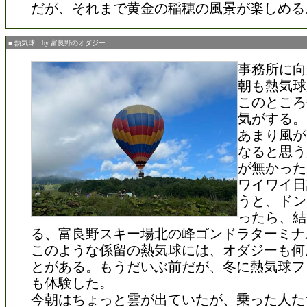
だが、それまで黄金の稲穂の風景が楽しめる
■ 熱気球 by 富良野のオダジー
事務所に向
朝も熱気球
このところ
気がする。
あまり風が
なると思う
が無かった
ワイワイ日
うと、ドン
ったら、結
る、富良野スキー場北の峰ゴンドラターミナ
このような係留の熱気球には、オダジーも何
とがある。もうだいぶ前だが、冬に熱気球フ
も体験した。
今朝はちょっと雲が出ていたが、乗った人た