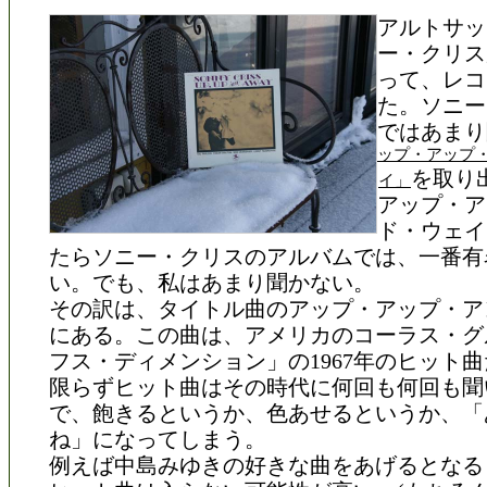
アルトサッ
ー・クリス
って、レコ
た。ソニー
ではあまり
ップ・アップ
を取り
イ」
アップ・ア
ド・ウェイ
たらソニー・クリスのアルバムでは、一番有
い。でも、私はあまり聞かない。
その訳は、タイトル曲のアップ・アップ・ア
にある。この曲は、アメリカのコーラス・グ
フス・ディメンション」の1967年のヒット
限らずヒット曲はその時代に何回も何回も聞
で、飽きるというか、色あせるというか、「
ね」になってしまう。
例えば中島みゆきの好きな曲をあげるとなる