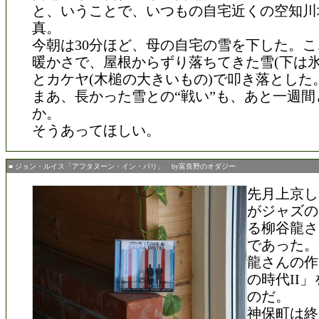
と、いうことで、いつもの自宅近くの空知川
真。
今朝は30分ほど、母の自宅の雪を下した。
暖かさで、屋根からずり落ちてきた雪(下は氷
とカケヤ(木槌の大きいもの)で叩き落とした
まあ、長かった雪との“戦い”も、あと一週間
か。
そうあってほしい。
■ ジョン・ルイス「アフタヌーン・イン・パリ」 by富良野のオダジー
先月上京し
がジャズの
る柳谷龍さ
であった。
龍さんの作
の時代II
のだ。
神保町は終