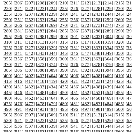
[
205
] [
206
] [
207
] [
208
] [
209
] [
210
] [
211
] [
212
] [
213
] [
214
] [
215
] [
21
[
220
] [
221
] [
222
] [
223
] [
224
] [
225
] [
226
] [
227
] [
228
] [
229
] [
230
] [
23
[
235
] [
236
] [
237
] [
238
] [
239
] [
240
] [
241
] [
242
] [
243
] [
244
] [
245
] [
24
[
250
] [
251
] [
252
] [
253
] [
254
] [
255
] [
256
] [
257
] [
258
] [
259
] [
260
] [
26
[
265
] [
266
] [
267
] [
268
] [
269
] [
270
] [
271
] [
272
] [
273
] [
274
] [
275
] [
27
[
280
] [
281
] [
282
] [
283
] [
284
] [
285
] [
286
] [
287
] [
288
] [
289
] [
290
] [
29
[
295
] [
296
] [
297
] [
298
] [
299
] [
300
] [
301
] [
302
] [
303
] [
304
] [
305
] [
30
[
310
] [
311
] [
312
] [
313
] [
314
] [
315
] [
316
] [
317
] [
318
] [
319
] [
320
] [
32
[
325
] [
326
] [
327
] [
328
] [
329
] [
330
] [
331
] [
332
] [
333
] [
334
] [
335
] [
33
[
340
] [
341
] [
342
] [
343
] [
344
] [
345
] [
346
] [
347
] [
348
] [
349
] [
350
] [
35
[
355
] [
356
] [
357
] [
358
] [
359
] [
360
] [
361
] [
362
] [
363
] [
364
] [
365
] [
36
[
370
] [
371
] [
372
] [
373
] [
374
] [
375
] [
376
] [
377
] [
378
] [
379
] [
380
] [
38
[
385
] [
386
] [
387
] [
388
] [
389
] [
390
] [
391
] [
392
] [
393
] [
394
] [
395
] [
39
[
400
] [
401
] [
402
] [
403
] [
404
] [
405
] [
406
] [
407
] [
408
] [
409
] [
410
] [
41
[
415
] [
416
] [
417
] [
418
] [
419
] [
420
] [
421
] [
422
] [
423
] [
424
] [
425
] [
42
[
430
] [
431
] [
432
] [
433
] [
434
] [
435
] [
436
] [
437
] [
438
] [
439
] [
440
] [
44
[
445
] [
446
] [
447
] [
448
] [
449
] [
450
] [
451
] [
452
] [
453
] [
454
] [
455
] [
45
[
460
] [
461
] [
462
] [
463
] [
464
] [
465
] [
466
] [
467
] [
468
] [
469
] [
470
] [47
[
475
] [
476
] [
477
] [
478
] [
479
] [
480
] [
481
] [
482
] [
483
] [
484
] [
485
] [
48
[
490
] [
491
] [
492
] [
493
] [
494
] [
495
] [
496
] [
497
] [
498
] [
499
] [
500
] [
50
[
505
] [
506
] [
507
] [
508
] [
509
] [
510
] [
511
] [
512
] [
513
] [
514
] [
515
] [
51
[
520
] [
521
] [
522
] [
523
] [
524
] [
525
] [
526
] [
527
] [
528
] [
529
] [
530
] [
53
[
535
] [
536
] [
537
] [
538
] [
539
] [
540
] [
541
] [
542
] [
543
] [
544
] [
545
] [
54
[
550
] [
551
] [
552
] [
553
] [
554
] [
555
] [
556
] [
557
] [
558
] [
559
] [
560
] [
56