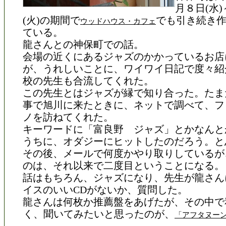
月８日(水
(火)の期間で
でも引き続き
ウッドハウス・カフェ
ている。
龍さんとの神保町での話。
会場の近くにあるジャズのかかっているお店
が、うれしいことに、ワイワイ日記で度々紹
校の先生も合流してくれた。
この先生とはジャズが縁で知り合った。たま
事で旭川に来たときに、ネットで調べて、フ
ノを訪ねてくれた。
キーワードに「富良野 ジャズ」とかなんと
うちに、オダジーにヒットしたのだろう。と
その後、メールで何度かやり取りしているが
のは、それ以来で二度目ということになる。
話はもちろん、ジャズになり、先生が龍さん
イスのいいCDがないか、質問した。
龍さんは何枚か推薦盤をあげたが、その中で
く、聞いてみたいと思ったのが、
「アフタヌー