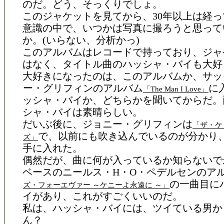
のだ。どう、そっくりでしょ。
このジャケットを見てから、30年以上は経
意識の中で、いつかは写真に撮ろうと思って
か。(いらない、分析かっ)
このアルバムはレコードで持っており、ジャ
はなく、タイトル曲のハッシャ・バイも大好
大好きになったのは、このアルバムか、サッ
ー・グリフィンのアルバム
に
「The Man I Love」
ッシャ・バイか、どちらかを聞いてからだ。
シャ・バイは素晴らしい。
だいぶ後に、ジョニー・グリフィンは
「ザ・ケ
で、以前にも吹き込んでいるのが分かり、
ズ」
手に入れた。
偶然だが、曲に何が入っているか知らないで
ベースのニールス・H・O・ペデルセンのア
の一曲目に
ズ・フォーエヴァー ～ケニーよ永遠に ～」
イがあり、これがすごくいいのだ。
私は、ハッシャ・バイには、ツイている男か
ん？