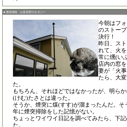
■ 煙突掃除 by富良野のオダジー
今朝はフォ
のストーブ
決行！
昨日、スト
れて、火を
常に燻(い
店内の窓を
妻が「火事
たら、大変
た。
もちろん、それほどではなかったが、明らか
(けむ)たさとは違った。
そうか、煙突に煤(すす)が溜まったんだ。そ
年に煙突掃除をした記憶がない。
ちょっとワイワイ日記を調べてみたら、下記
た。