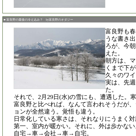
■ 富良野の最後の冷え込み？ by富良野のオダジー
富良野も春
うな書き出
ろが、今朝
えた。
朝方は、マ
くまで下が
久々のワイ
実は、先週
た。
それで、2月29日(水)の雪にも、遭遇した。
富良野と比べれば、なんて言われそうだが、
ョンが全然違う。覚悟も違う。
日常化している寒さは、それなりにうまく対
第一、室内が暖かい。それに、外は歩かない
自宅→車→会社→車→自宅。