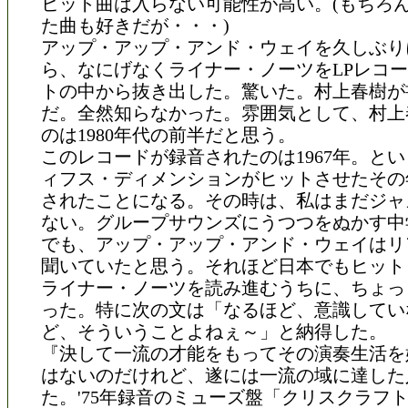
ヒット曲は入らない可能性が高い。(もちろ
た曲も好きだが・・・)
アップ・アップ・アンド・ウェイを久しぶり
ら、なにげなくライナー・ノーツをLPレコ
トの中から抜き出した。驚いた。村上春樹が
だ。全然知らなかった。雰囲気として、村上
のは1980年代の前半だと思う。
このレコードが録音されたのは1967年。と
ィフス・ディメンションがヒットさせたその
されたことになる。その時は、私はまだジャ
ない。グループサウンズにうつつをぬかす中
でも、アップ・アップ・アンド・ウェイはリ
聞いていたと思う。それほど日本でもヒット
ライナー・ノーツを読み進むうちに、ちょっ
った。特に次の文は「なるほど、意識してい
ど、そういうことよねぇ～」と納得した。
『決して一流の才能をもってその演奏生活を
はないのだけれど、遂には一流の域に達した
た。'75年録音のミューズ盤「クリスクラフ