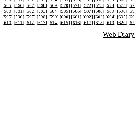
[
565
] [
566
] [
567
] [
568
] [
569
] [
570
] [
571
] [
572
] [
573
] [
574
] [
575
] [
57
[
580
] [
581
] [
582
] [
583
] [
584
] [
585
] [
586
] [
587
] [
588
] [
589
] [
590
] [
59
[
595
] [
596
] [
597
] [
598
] [
599
] [
600
] [
601
] [
602
] [
603
] [
604
] [
605
] [
60
[
610
] [
611
] [
612
] [
613
] [
614
] [
615
] [
616
] [
617
] [
618
] [
619
] [
620
] [
62
-
Web Diary 