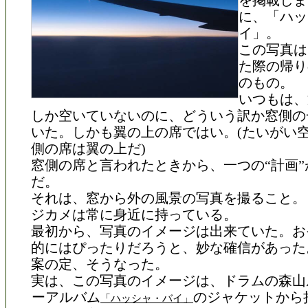
を掲載しま
に、「ハッ
イ」。
この写真は
た際の帰り
のもの。
いつもは、
しか空いていないのに、どういう訳か窓側の
いた。しかも翼の上の席ではい。(たいがい
側の席は翼の上だ)
窓側の席と言われたときから、一つの“計画”
だ。
それは、窓から外の風景の写真を撮ること。
ジカメは常に身近に持っている。
最初から、写真のイメージは出来ていた。お
的にはぴったりだろうと、妙な確信があった
案の定、そうなった。
実は、この写真のイメージは、ドラムの森山
ーアルバム
のジャケットから
「ハッシャ・バイ」