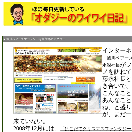
■ 旭川ベアーズマガジン by富良野のオダジー
インターネ
「旭川ベアー
がフ
永潤社長
ノを訪ねて
藤永社長と
き合いで、
こんなこと
あんなこと
ね、と盛り
が、まだ一
来ていない。
2008年12月には、
「はこだてクリスマスファンタジー