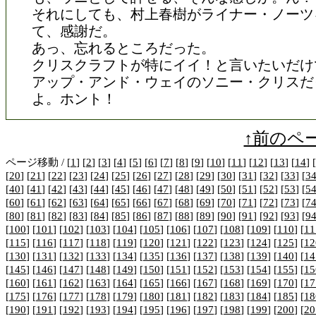
それにしても、村上春樹がライナー・ノーツ
て、感謝だ。
あっ、忘れるところだった。
クリスクラフトが特にイイ！と言いたいだけ
アップ・アンド・ウェイのソニー・クリスだ
よ。ホント！
↑前のペ
ページ移動 / [
1
] [
2
] [
3
] [
4
] [
5
] [
6
] [
7
] [
8
] [
9
] [
10
] [
11
] [
12
] [
13
] [
14
] [
[
20
] [
21
] [
22
] [
23
] [
24
] [
25
] [
26
] [
27
] [
28
] [
29
] [
30
] [
31
] [
32
] [
33
] [
3
[
40
] [
41
] [
42
] [
43
] [
44
] [
45
] [
46
] [
47
] [
48
] [
49
] [
50
] [
51
] [
52
] [
53
] [
5
[
60
] [
61
] [
62
] [
63
] [
64
] [
65
] [
66
] [
67
] [
68
] [
69
] [
70
] [
71
] [
72
] [
73
] [
7
[
80
] [
81
] [
82
] [
83
] [
84
] [
85
] [
86
] [
87
] [
88
] [
89
] [
90
] [
91
] [
92
] [
93
] [
9
[
100
] [
101
] [
102
] [
103
] [
104
] [
105
] [
106
] [
107
] [
108
] [
109
] [
110
] [
11
[
115
] [
116
] [
117
] [
118
] [
119
] [
120
] [
121
] [
122
] [
123
] [
124
] [
125
] [
12
[
130
] [
131
] [
132
] [
133
] [
134
] [
135
] [
136
] [
137
] [
138
] [
139
] [
140
] [
14
[
145
] [
146
] [
147
] [
148
] [
149
] [
150
] [
151
] [
152
] [
153
] [
154
] [
155
] [
15
[
160
] [
161
] [
162
] [
163
] [
164
] [
165
] [
166
] [
167
] [
168
] [
169
] [
170
] [
17
[
175
] [
176
] [
177
] [
178
] [
179
] [
180
] [
181
] [
182
] [
183
] [
184
] [
185
] [
18
[
190
] [
191
] [
192
] [
193
] [
194
] [
195
] [
196
] [
197
] [
198
] [
199
] [
200
] [
20