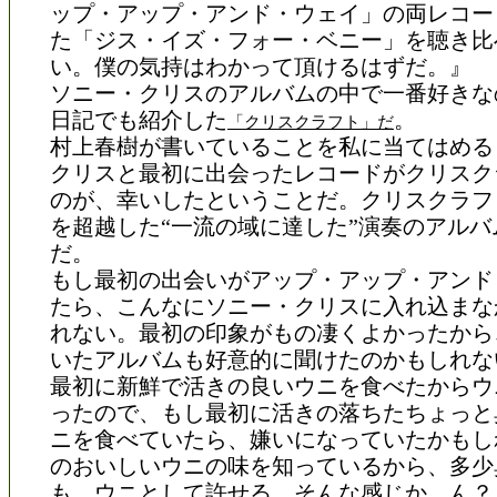
ップ・アップ・アンド・ウェイ」の両レコー
た「ジス・イズ・フォー・ベニー」を聴き比
い。僕の気持はわかって頂けるはずだ。』
ソニー・クリスのアルバムの中で一番好きな
日記でも紹介した
。
「クリスクラフト」だ
村上春樹が書いていることを私に当てはめる
クリスと最初に出会ったレコードがクリスク
のが、幸いしたということだ。クリスクラフ
を超越した“一流の域に達した”演奏のアルバ
だ。
もし最初の出会いがアップ・アップ・アンド
たら、こんなにソニー・クリスに入れ込まな
れない。最初の印象がもの凄くよかったから
いたアルバムも好意的に聞けたのかもしれな
最初に新鮮で活きの良いウニを食べたからウ
ったので、もし最初に活きの落ちたちょっと
ニを食べていたら、嫌いになっていたかもし
のおいしいウニの味を知っているから、多少
も、ウニとして許せる、そんな感じか。ん？