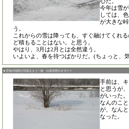
心だ。
今年は雪が
しては、色
が大きな峠
う。
これからの雪は降っても、すぐ融けてくれる
ど積もることはない。と思う。
やはり、3月は2月とは全然違う。
いよいよ、春を待つばかりだ。(ちょっと、気
■ 空知川堤防の写真をもう一枚 by富良野のオダジー
手前は、キ
と思うが、
がいった。
なんのこと
が、なんと
なった。