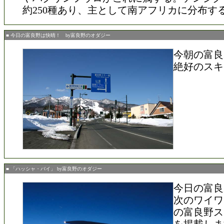
約250種あり、主として南アフリカに分布す
■ 今日の富良野は快晴！ by富良野のオダジー
今朝の富良
絶好のスキ
■ 「ハッシャ・バイ」 by富良野のオダジー
今日の富良
次のワイワ
の富良野ス