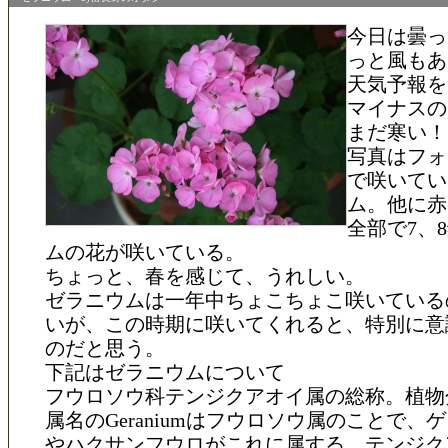
今日は曇っ
っと風もあ
天気予報を
マイナスの
まだ寒い！
写真はフォ
で咲いてい
ム。他に赤
全部で7、
ムの花が咲いている。
ちょっと、春を感じて、うれしい。
ゼラニウムは一年中ちょこちょこ咲いている
いが、この時期に咲いてくれると、特別に意
のだと思う。
下記はゼラニウムについて
フウロソウ科テンジクアオイ属の総称。植物
属名のGeraniumはフウロソウ属のことで、
やハクサンフウロがこれに属する。テンジク