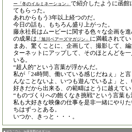
で紹介したように函館
ー「冬のイルミネーション」
てもらった。
あれからもう3年以上経つのだ。
今日の話も、もちろん盛り上がった。
藤永社長はムービーに関する色々な企画を進
の成果は
に満載されてい
「旭川ベアーズマガジン」
まあ、驚くことに、企画して、撮影して、編
ターネットにアップして、そのほとんどを一
いる。
“超人的”という言葉が浮かんだ。
私が「24時間、働いている感じだねぇ」と
んなことないよ、いつも遊んでいるよ」と、
好きだから出来る、の範疇はとうに越えてい
“ものづくりへの飽くなき挑戦”という言葉も
私も大好きな映像の仕事を是非一緒にやりた
ちはずっとある。
いつか、きっと・・・。
■ ゼラニウム by富良野のオダジー