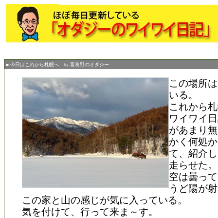
■ 今日はこれから札幌へ by 富良野のオダジー
この場所は
いる。
これから札
ワイワイ日
があまり無
かく何処か
て、紹介し
走らせた。
空は曇って
うど陽が射
この家と山の感じが気に入っている。
気を付けて、行って来ま～す。