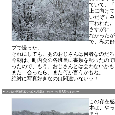
ていて、「
上に向けて
いだぞ」み
言われた。
さすがに、
なかったが
で、私の好
プで撮った。
それにしても、あのおじさんは何者なのだろ
今朝は、町内会の各班長に書類を配ったので
ったので、もう、おじさんとは会わないかも
また、会ったら、また何か言うかもね。
絶対に写真好きなのは間違いないッ！
■ いつもの事務所近くの空知川堤防 その3 by 富良野のオダジー
この存在感
木は、やっ
まう。