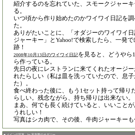
紹介するのを忘れていた、スモークジャーキ
る。
いつ頃から作り始めたのかワイワイ日記を調
た。
ありがたいことに、「オダジーのワイワイ日
ジャーキー」とYahoo!で検索したら、一発
跡！
を見ると、どうやら1
2008年10月13日のワイワイ日記
ら作っている。
先日の夜にレストランに来てくれたオージー
れたらしい（私は皿を洗っていたので、息子
た）。
食べ終わった後に、もう1セット持って帰り
らしい。残念ながら、持ち帰りは出来ない。
まあ、何でも長く続けていると、いいことが
うれしい！
写真はシカ肉で、その後、牛肉ジャーキーも
■ メインの写真 by 富良野のオダジー