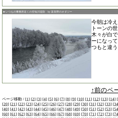
■ いつもの事務所近くの空知川堤防 by 富良野のオダジー
今朝は冷え
トーンの世
木々が白で
ーになって
つもと違う
↑前のペ
ページ移動 / [
1
] [
2
] [
3
] [
4
] [
5
] [
6
] [
7
] [
8
] [
9
] [
10
] [
11
] [
12
] [
13
] [
14
] [
[
20
] [
21
] [
22
] [
23
] [
24
] [
25
] [
26
] [
27
] [
28
] [
29
] [
30
] [
31
] [
32
] [
33
] [
3
[
40
] [
41
] [
42
] [
43
] [
44
] [
45
] [
46
] [
47
] [
48
] [
49
] [
50
] [
51
] [
52
] [
53
] [
5
[
60
] [
61
] [
62
] [
63
] [
64
] [
65
] [
66
] [
67
] [
68
] [
69
] [
70
] [
71
] [
72
] [
73
] [
7