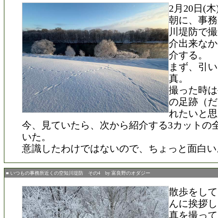
2月20日(
朝に、事務
川堤防で撮
介出来なか
介する。
まず、引い
真。
撮った時は
の足跡（だ
れたいと思
今、見ていたら、次から紹介する3カットの
いた。
意識したわけではないので、ちょっと面白い
■ いつもの事務所近くの空知川堤防 その4 by 富良野のオダジー
散歩をして
んに挨拶し
真を撮って