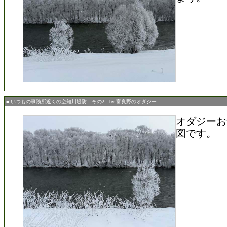
■ いつもの事務所近くの空知川堤防 その2 by 富良野のオダジー
オダジーお
図です。