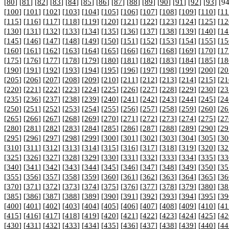
[
80
] [
81
] [
82
] [
83
] [
84
] [
85
] [
86
] [
87
] [
88
] [
89
] [
90
] [
91
] [
92
] [
93
] [94
[
100
] [
101
] [
102
] [
103
] [
104
] [
105
] [
106
] [
107
] [
108
] [
109
] [
110
] [
11
[
115
] [
116
] [
117
] [
118
] [
119
] [
120
] [
121
] [
122
] [
123
] [
124
] [
125
] [
12
[
130
] [
131
] [
132
] [
133
] [
134
] [
135
] [
136
] [
137
] [
138
] [
139
] [
140
] [
14
[
145
] [
146
] [
147
] [
148
] [
149
] [
150
] [
151
] [
152
] [
153
] [
154
] [
155
] [
15
[
160
] [
161
] [
162
] [
163
] [
164
] [
165
] [
166
] [
167
] [
168
] [
169
] [
170
] [
17
[
175
] [
176
] [
177
] [
178
] [
179
] [
180
] [
181
] [
182
] [
183
] [
184
] [
185
] [
18
[
190
] [
191
] [
192
] [
193
] [
194
] [
195
] [
196
] [
197
] [
198
] [
199
] [
200
] [
20
[
205
] [
206
] [
207
] [
208
] [
209
] [
210
] [
211
] [
212
] [
213
] [
214
] [
215
] [
21
[
220
] [
221
] [
222
] [
223
] [
224
] [
225
] [
226
] [
227
] [
228
] [
229
] [
230
] [
23
[
235
] [
236
] [
237
] [
238
] [
239
] [
240
] [
241
] [
242
] [
243
] [
244
] [
245
] [
24
[
250
] [
251
] [
252
] [
253
] [
254
] [
255
] [
256
] [
257
] [
258
] [
259
] [
260
] [
26
[
265
] [
266
] [
267
] [
268
] [
269
] [
270
] [
271
] [
272
] [
273
] [
274
] [
275
] [
27
[
280
] [
281
] [
282
] [
283
] [
284
] [
285
] [
286
] [
287
] [
288
] [
289
] [
290
] [
29
[
295
] [
296
] [
297
] [
298
] [
299
] [
300
] [
301
] [
302
] [
303
] [
304
] [
305
] [
30
[
310
] [
311
] [
312
] [
313
] [
314
] [
315
] [
316
] [
317
] [
318
] [
319
] [
320
] [
32
[
325
] [
326
] [
327
] [
328
] [
329
] [
330
] [
331
] [
332
] [
333
] [
334
] [
335
] [
33
[
340
] [
341
] [
342
] [
343
] [
344
] [
345
] [
346
] [
347
] [
348
] [
349
] [
350
] [
35
[
355
] [
356
] [
357
] [
358
] [
359
] [
360
] [
361
] [
362
] [
363
] [
364
] [
365
] [
36
[
370
] [
371
] [
372
] [
373
] [
374
] [
375
] [
376
] [
377
] [
378
] [
379
] [
380
] [
38
[
385
] [
386
] [
387
] [
388
] [
389
] [
390
] [
391
] [
392
] [
393
] [
394
] [
395
] [
39
[
400
] [
401
] [
402
] [
403
] [
404
] [
405
] [
406
] [
407
] [
408
] [
409
] [
410
] [
41
[
415
] [
416
] [
417
] [
418
] [
419
] [
420
] [
421
] [
422
] [
423
] [
424
] [
425
] [
42
[
430
] [
431
] [
432
] [
433
] [
434
] [
435
] [
436
] [
437
] [
438
] [
439
] [
440
] [
44