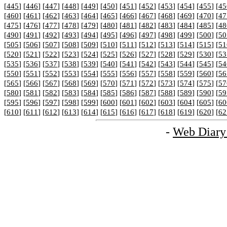
[
445
] [
446
] [
447
] [
448
] [
449
] [
450
] [
451
] [
452
] [
453
] [
454
] [
455
] [
45
[
460
] [
461
] [
462
] [
463
] [
464
] [
465
] [
466
] [
467
] [
468
] [
469
] [
470
] [
47
[
475
] [
476
] [
477
] [
478
] [
479
] [
480
] [
481
] [
482
] [
483
] [
484
] [
485
] [
48
[
490
] [
491
] [
492
] [
493
] [
494
] [
495
] [
496
] [
497
] [
498
] [
499
] [
500
] [
50
[
505
] [
506
] [
507
] [
508
] [
509
] [
510
] [
511
] [
512
] [
513
] [
514
] [
515
] [
51
[
520
] [
521
] [
522
] [
523
] [
524
] [
525
] [
526
] [
527
] [
528
] [
529
] [
530
] [
53
[
535
] [
536
] [
537
] [
538
] [
539
] [
540
] [
541
] [
542
] [
543
] [
544
] [
545
] [
54
[
550
] [
551
] [
552
] [
553
] [
554
] [
555
] [
556
] [
557
] [
558
] [
559
] [
560
] [
56
[
565
] [
566
] [
567
] [
568
] [
569
] [
570
] [
571
] [
572
] [
573
] [
574
] [
575
] [
57
[
580
] [
581
] [
582
] [
583
] [
584
] [
585
] [
586
] [
587
] [
588
] [
589
] [
590
] [
59
[
595
] [
596
] [
597
] [
598
] [
599
] [
600
] [
601
] [
602
] [
603
] [
604
] [
605
] [
60
[
610
] [
611
] [
612
] [
613
] [
614
] [
615
] [
616
] [
617
] [
618
] [
619
] [
620
] [
62
-
Web Diary 