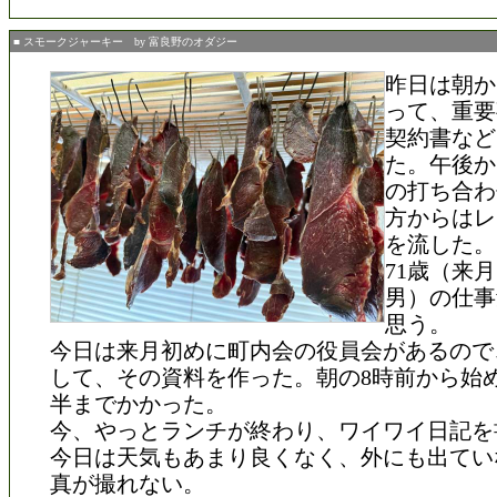
■ スモークジャーキー by 富良野のオダジー
昨日は朝か
って、重要
契約書など
た。午後か
の打ち合わ
方からはレ
を流した。
71歳（来
男）の仕事
思う。
今日は来月初めに町内会の役員会があるので
して、その資料を作った。朝の8時前から始
半までかかった。
今、やっとランチが終わり、ワイワイ日記を
今日は天気もあまり良くなく、外にも出てい
真が撮れない。