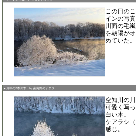
この日のこ
インの写真
川面の毛嵐
を朝陽がオ
めていた。
■ 真中の2本の木 by 富良野のオダジー
空知川の川
可愛く写っ
白い木。
ケアラシ（
感じ。