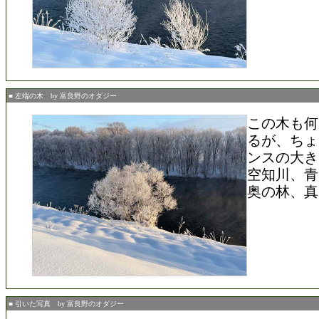
■ 左端の木 by 富良野のオダジー
この木も何
るが、ちょ
ンスの大き
空知川、青
奥の林、真
■ 引いた写真 by 富良野のオダジー