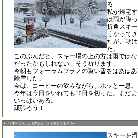
る。
私が帰宅す
は雨が降っ
折角スキー
くなってき
たが、朝は
た。
このぶんだと、スキー場の上の方は雨ではな
だったかもしれない。そう祈ります。
今朝もフォーラムフラノの重い雪をはあはあ
除雪した。
今は、コーヒーの飲みながら、ホッと一息。
今年は今日をいれても10日を切った。まだ
いっぱいある。
頑張ろう！
■ 「御料ハウス」から芦別岳 by 富良野のオダジー
スキーを滑