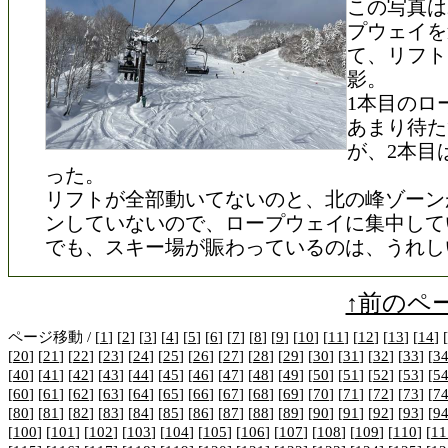
この写真は
プウェイを
て、リフト
影。
1本目のロ
あまり待た
が、2本目
った。
リフトが全部動いてないのと、北の峰ゾーン
ンしていないので、ロープウェイに集中して
でも、スキー場が賑わっているのは、うれし
↑前のペ
ページ移動 / [
1
] [
2
] [
3
] [
4
] [
5
] [
6
] [
7
] [
8
] [
9
] [
10
] [
11
] [
12
] [
13
] [
14
] [
[
20
] [
21
] [
22
] [
23
] [
24
] [
25
] [
26
] [
27
] [
28
] [
29
] [
30
] [
31
] [
32
] [
33
] [
3
[
40
] [
41
] [
42
] [
43
] [
44
] [
45
] [
46
] [
47
] [
48
] [
49
] [
50
] [
51
] [
52
] [
53
] [
5
[
60
] [
61
] [
62
] [
63
] [
64
] [
65
] [
66
] [
67
] [
68
] [
69
] [
70
] [
71
] [
72
] [
73
] [
7
[
80
] [
81
] [
82
] [
83
] [
84
] [
85
] [
86
] [
87
] [
88
] [
89
] [
90
] [
91
] [
92
] [
93
] [
9
[
100
] [
101
] [
102
] [
103
] [
104
] [
105
] [
106
] [
107
] [
108
] [
109
] [
110
] [
11