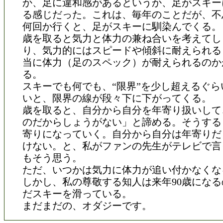
か、足に違和感があるというか、足がスキー
る感じだった。これは、毎年のことだが、不
何回か行くと、足がスキーに馴染んでくる。
歳を取ると気力と体力の兼ね合いを考えてし
り、気力的にはスピードや傾斜に耐えられる
当に体力（足のスペック）が耐えられるのか
る。
スキーでも何でも、“限界”を少し超えるぐら
いと、限界の線が段々下に下がってくる。
歳を取ると、自分から自分を年寄り扱いして
のだからしょうがない」と諦める。そうする
寄りになっていく。自分から自分は年寄りだ
けない。と、私がファンの先生がテレビで言
もそう思う。
ただ、いつかは気力に体力が追い付かなくな
しかし、私の尊敬する知人は来年90歳にな
だスキーを滑っている。
まだまだの、オダジーです。