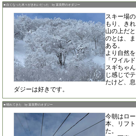
■ 白くなった木々がきれいだった by 富良野のオダジー
スキー場の
もり、きれ
山の上だと
のとは、ま
ある。
より自然を
「ワイルド
スギちゃん
じ感じでテ
たけど、息
ダジーは好きです。
■ 晴れてきた by 富良野のオダジー
今朝はロー
本、リフト
た。