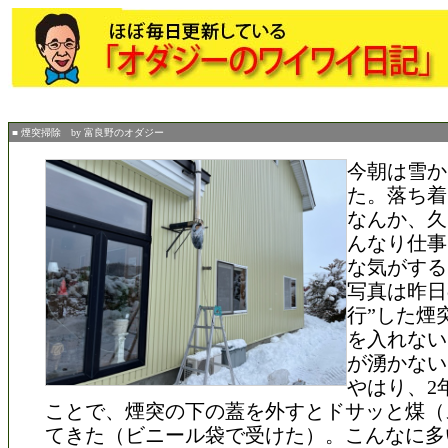
■ 煙突掃除 by 富良野のオダジー
今朝は雪か
た。落ち着
なんか、久
んなり仕事
な気がする
写真は昨日
行”した煙
を入れない
が湧かない
やはり、2
ことで、煙突の下の蓋を外すとドサッと煤（
てきた（ビニール袋で受けた）。こんなに多