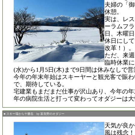
夫婦の「御
休憩。
実は、レス
ーラムフラ
日、木曜日
休日にして
改革！）。
ただ、来週は
臨時休業に
(水)から1月5日(木)まで9日間は休みなしで
今年の年末年始はスキーヤーと観光客で賑わ
で、期待している。
宅建業もまだまだ仕事が沢山あり、今年の年
年の病院生活と打って変わってオダジーは大
■ スキー場から十勝岳 by 富良野のオダジー
天気が良か
風は残念！