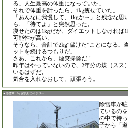
る。人生最高の体重になっていた。
それで体重を計ったら、1kg痩せていた。
「あんなに我慢して、1kgか～」と残念な思
ら、「待てよ」と突然思った。
痩せたのは1kgだが、ダイエットしなければ1
可能性が高い。
そうなら、合計で2kg“儲けた”ことになる。
ットを続けるつもりだ。
さあ、これから、煙突掃除だ！
昨年はやっていないので、2年分の煤（スス
いるはずだ。
気合を入れなおして、頑張ろう。
■ 除雪車 by 富良野のオダジー
除雪車が駐
ているのを
の中で待っ
子から「道