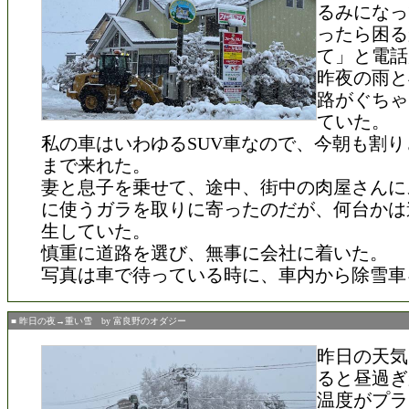
るみになっ
ったら困る
て」と電話
昨夜の雨と
路がぐちゃ
ていた。
私の車はいわゆるSUV車なので、今朝も割
まで来れた。
妻と息子を乗せて、途中、街中の肉屋さんに
に使うガラを取りに寄ったのだが、何台かは
生していた。
慎重に道路を選び、無事に会社に着いた。
写真は車で待っている時に、車内から除雪車
■ 昨日の夜→重い雪 by 富良野のオダジー
昨日の天気
ると昼過ぎ
温度がプラ