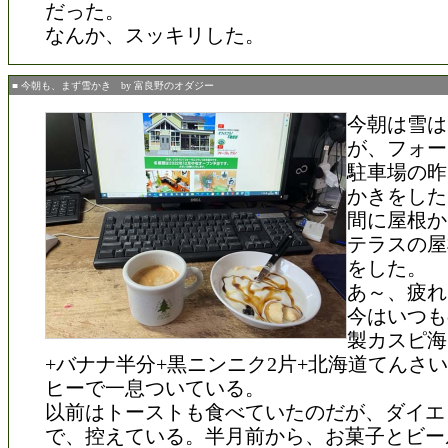
だった。
なんか、スッキリした。
■ 今朝も、まず雪かき by 富良野のオダジー
今朝は雪は
が、フォー
駐車場の昨
かきをした
間に屋根か
テラスの屋
をした。
あ～、疲れ
今はいつも
製カスピ海
+バナナ半分+黒ニンニク2片+北海道てんさ
ヒーで一息ついている。
以前はトーストも食べていたのだが、ダイエ
で、控えている。半月前から、お菓子とビー