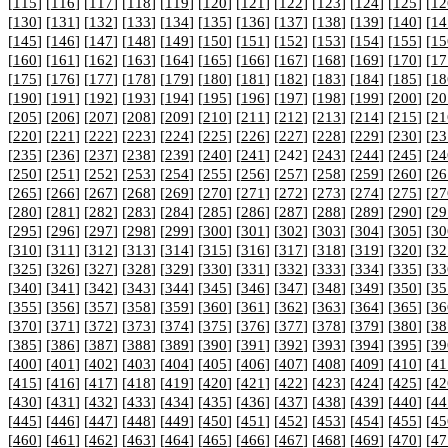
[
115
] [
116
] [
117
] [
118
] [
119
] [
120
] [
121
] [
122
] [
123
] [
124
] [
125
] [
12
[
130
] [
131
] [
132
] [
133
] [
134
] [
135
] [
136
] [
137
] [
138
] [
139
] [
140
] [
14
[
145
] [
146
] [
147
] [
148
] [
149
] [
150
] [
151
] [
152
] [
153
] [
154
] [
155
] [
15
[
160
] [
161
] [
162
] [
163
] [
164
] [
165
] [
166
] [
167
] [
168
] [
169
] [
170
] [
17
[
175
] [
176
] [
177
] [
178
] [
179
] [
180
] [
181
] [
182
] [
183
] [
184
] [
185
] [
18
[
190
] [
191
] [
192
] [
193
] [
194
] [
195
] [
196
] [
197
] [
198
] [
199
] [
200
] [
20
[
205
] [
206
] [
207
] [
208
] [
209
] [
210
] [
211
] [
212
] [
213
] [
214
] [
215
] [
21
[
220
] [
221
] [
222
] [
223
] [
224
] [
225
] [
226
] [
227
] [
228
] [
229
] [
230
] [
23
[
235
] [
236
] [
237
] [
238
] [
239
] [
240
] [
241
] [242] [
243
] [
244
] [
245
] [
24
[
250
] [
251
] [
252
] [
253
] [
254
] [
255
] [
256
] [
257
] [
258
] [
259
] [
260
] [
26
[
265
] [
266
] [
267
] [
268
] [
269
] [
270
] [
271
] [
272
] [
273
] [
274
] [
275
] [
27
[
280
] [
281
] [
282
] [
283
] [
284
] [
285
] [
286
] [
287
] [
288
] [
289
] [
290
] [
29
[
295
] [
296
] [
297
] [
298
] [
299
] [
300
] [
301
] [
302
] [
303
] [
304
] [
305
] [
30
[
310
] [
311
] [
312
] [
313
] [
314
] [
315
] [
316
] [
317
] [
318
] [
319
] [
320
] [
32
[
325
] [
326
] [
327
] [
328
] [
329
] [
330
] [
331
] [
332
] [
333
] [
334
] [
335
] [
33
[
340
] [
341
] [
342
] [
343
] [
344
] [
345
] [
346
] [
347
] [
348
] [
349
] [
350
] [
35
[
355
] [
356
] [
357
] [
358
] [
359
] [
360
] [
361
] [
362
] [
363
] [
364
] [
365
] [
36
[
370
] [
371
] [
372
] [
373
] [
374
] [
375
] [
376
] [
377
] [
378
] [
379
] [
380
] [
38
[
385
] [
386
] [
387
] [
388
] [
389
] [
390
] [
391
] [
392
] [
393
] [
394
] [
395
] [
39
[
400
] [
401
] [
402
] [
403
] [
404
] [
405
] [
406
] [
407
] [
408
] [
409
] [
410
] [
41
[
415
] [
416
] [
417
] [
418
] [
419
] [
420
] [
421
] [
422
] [
423
] [
424
] [
425
] [
42
[
430
] [
431
] [
432
] [
433
] [
434
] [
435
] [
436
] [
437
] [
438
] [
439
] [
440
] [
44
[
445
] [
446
] [
447
] [
448
] [
449
] [
450
] [
451
] [
452
] [
453
] [
454
] [
455
] [
45
[
460
] [
461
] [
462
] [
463
] [
464
] [
465
] [
466
] [
467
] [
468
] [
469
] [
470
] [
47