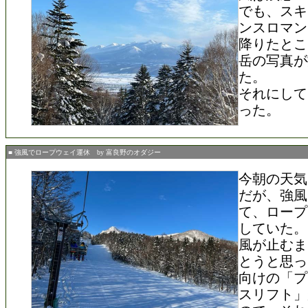
でも、スキ
ンスロマン
降りたとこ
岳の写真が
た。
それにして
った。
■ 強風でロープウェイ運休 by 富良野のオダジー
今朝の天気
だが、強風
て、ロープ
していた。
風が止むま
とうと思っ
向けの「プ
スリフト」