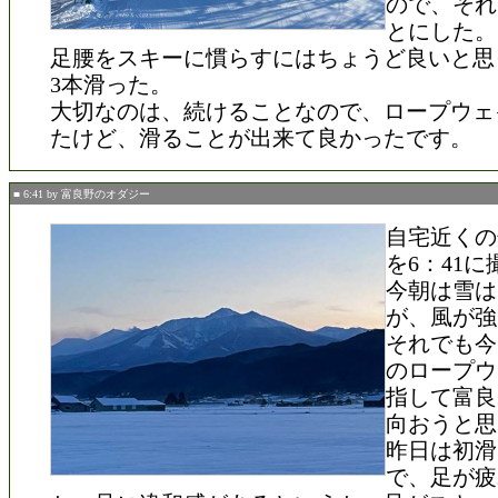
ので、それ
とにした。
足腰をスキーに慣らすにはちょうど良いと思
3本滑った。
大切なのは、続けることなので、ロープウェ
たけど、滑ることが出来て良かったです。
■ 6:41 by 富良野のオダジー
自宅近くの
を6：41に
今朝は雪は
が、風が強
それでも今
のロープウ
指して富良
向おうと思
昨日は初滑
で、足が疲