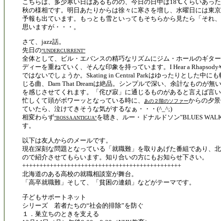
こちらは、多少寒い日はあるものの、今日の日中は18℃くらいあっ
秋の様相です。明日あたりからは徐々に寒さを増し、水曜日には東京
予報も出ています。もっとも雪といってもそちらから見たら「それ、
思いますが・・・。
さて、jazz話。
先日の
"UNDERCURRENT"
全体として、ビル・エバンスの精巧なリズムにジム・ホールのギター
ディーを重ねていく、そんな印象を持っています。I Hear a RhapsodyやD
ではないでしょうか。Skating in Central Parkはゆったりとした
じる曲、Darn That Dreamは絶品。シンプルで深い、余計なものが
を感じさせてくれます。「侘び寂」に通じるものがあると言えば言
忙しくて頭がボワーッとなっている時に、
からの夕景
あの２階のソファー
ていたら、泣けてきそうな気がするなぁ・・・(^_^;)
相変わらず
を聴き、ルー・ドナルドソン"BLUES WA
"BOSSA ANTIGUA"
す。
以下は友人からのメールです。
現在深刻な問題となっている「就職難」を取りあげた番組であり、北
ので紹介させてもらいます。知り合いの方にもお知らせ下さい。
++++++++++++++++++++++++++++++++++++++++++++++
北海道のある高校の就職相談室が舞台。
「高卒就職難」そして、「貧困の連鎖」などがテーマです。
子どもサポートネット
シリーズ 若者たちの“社会的排除”を防ぐ
１．巣立ちのときを支える