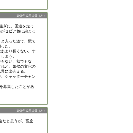
2009年12月10日（木）
半過ぎに、国道を走っ
岳がセピア色に染まっ
っと入った道で、慌て
切った。
はあまり長くない。す
てしまう。
でもない、秋でもな
けれど、気候の変化の
風景に出会える。
中、シャッターチャン
を募集したことがあ
2009年12月10日（木）
m位だと思うが、富丘
！