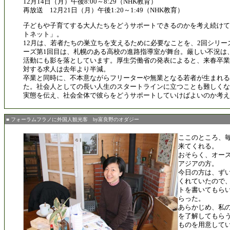
12月14日（月）午後8:00～8:29（NHK教育）
再放送 12月21日（月）午後1:20～1:49（NHK教育）
子どもや子育てする大人たちをどうサポートできるのかを考え続けて
トネット」。
12月は、若者たちの巣立ちを支えるために必要なことを、2回シリー
ーズ第1回目は、札幌のある高校の進路指導室が舞台。厳しい不況は
活動にも影を落としています。厚生労働省の発表によると、来春卒業
対する求人は去年より半減。
卒業と同時に、不本意ながらフリーターや無業となる若者が生まれる
た。社会人としての長い人生のスタートラインに立つことも難しくな
実態を伝え、社会全体で彼らをどうサポートしていけばよいのか考え
■ フォーラムフラノに外国人観光客 by富良野のオダジー
ここのところ、
来てくれる。
おそらく、オー
アジアの方。
今日の方は、ず
くれていたので
トを書いてもら
らった。
あらかじめ、私
を了解してもら
ものを用意してい