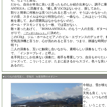
ら、ちょっと困る。
だから、自分が本当に良いと思ったものしか紹介出来ない。調子に乗っ
ANTIGUA」に匹敵する、“癒し系”のCDはないかと、探してみた。
割りと簡単に何枚かは見つけられると思ったが、そうはいかなかった
ドの音、スタイルはやはり特別なのだ。一曲なら、これはというCD
枚を通して、あの雰囲気はなかなかないのだ。
ポール・デスモンドをもう一枚、では芸がない。
散々迷ったあげく、「BOSSA ANTIGUA」のもう一人の主役、ギタ
がりで、
に決めた。
「アンダーカレント」
このCDは、ジム・ホールとピアノの ビル・エヴァンスのデュオで、
空気洗浄機と言うか、心が洗われると言うか、つまり、静謐な時間が
明？)
二人の演奏を、互いに触発し合いながら、素晴らしい演奏をしている
で、「インタープレイ」と呼ぶ。
名手同士にしか出来ない演奏だ。相手を尊重しつつ、自分もやりたい
ジャズって、こういうことが、たまに起きるからスゴイ。色々な良い
あるのだ。
■ いつもの自宅近く、空知川 by富良野のオダジー
今朝は、雪が積
った。
天気も良く、い
たら、いつもの
ゃ。
と、いうことで