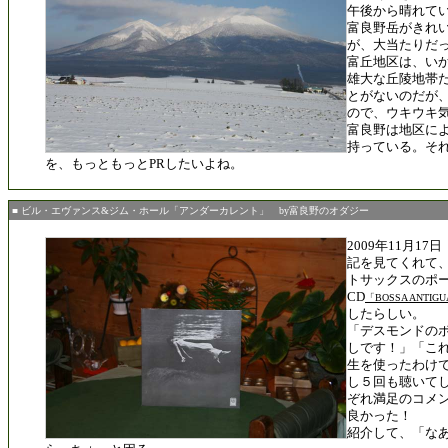
午後から晴れて
富良野岳がきれ
が、大当たりだ
富丘地区は、い
雄大な丘陵地帯
とがないのだが
ので、ウキウキ
富良野は地区に
持っている。そ
を、もっともっとPRしたいよね。
■ ビル・エヴァンス&ジム・ホール「アンダーカレント」 by富良野のオダジー
2009年11月1
記を見てくれて
トサックスのポ
CD
「BOSSA ANTIG
したらしい。
「デスモンドの
しです！」「こ
生を使ったわけ
し５回も聴いて
ぞれ満足のコメ
良かった！
紹介して、「な