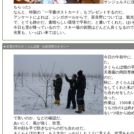
サンジェルスに
もらった)
なんと、特製の「一字書ポストカード」もプレゼントするのだ。
アンケートによれば、シンガポールからで、富良野については、観光
で、とても静かだ。素晴らしい環境で平和だ。と書いてくれた。(おそ
今日も雪が降っているので、スキー場の状態はどんどん良くなるので
光客も、いっぱい来てほしい。
■ 吹雪の中のさくらんぼ畑 by富良野のオダジー
今日の午前中に
た。
さくらんぼ畑の
天香園の岡田専
のだ。
秋に、さくらん
をしてくれた私
ち合わせをした
会った。
作業は、1500
うち3分の1は終わ
をいつ頃から始
で良いのか、などの確認だ。
あいにく、風が強く、吹雪。
耳や顔を手で防ぎながらの打ち合わせだ。
さくらんぼの木は、もう大分しっかりしたように見える。吹雪をもの