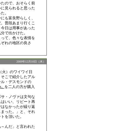
いたので、おそらく前
いに見られると思った
った。
かにも富良野らしく、
だ。普段あまり行くこ
、今日は用事があった
気分で出かけた。
よって、色々な表情を
れぞれの地区の良さ
2009年12月10日（木）
7日（火）のワイワイ日
、そこで紹介したアル
ール・デスモンドの
を二人の方が購入
UA」
ボサ・ノヴァは文句な
れはいい、リピート再
ではなかったが繰り返
しまった。」と、それ
ントを頂いた。
あ～んだ」と言われた