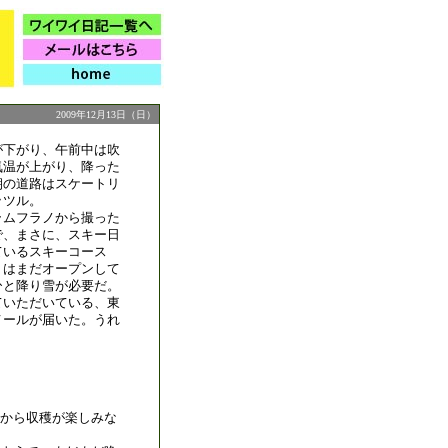
2009年12月13日（日）
が下がり、午前中は吹
気温が上がり、降った
朝の道路はスケートリ
ッツル。
ラムフラノから撮った
で、まさに、スキー日
ているスキーコース
」はまだオープンして
ひと降り雪が必要だ。
ていただいている、東
メールが届いた。うれ
から収穫が楽しみな