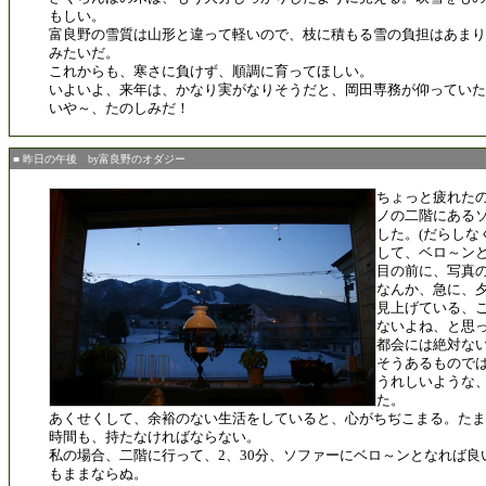
もしい。
富良野の雪質は山形と違って軽いので、枝に積もる雪の負担はあまり
みたいだ。
これからも、寒さに負けず、順調に育ってほしい。
いよいよ、来年は、かなり実がなりそうだと、岡田専務が仰っていた
いや～、たのしみだ！
■ 昨日の午後 by富良野のオダジー
ちょっと疲れた
ノの二階にある
した。(だらしな
して、ベロ～ンと
目の前に、写真
なんか、急に、
見上げている、
ないよね、と思
都会には絶対な
そうあるもので
うれしいような
た。
あくせくして、余裕のない生活をしていると、心がちぢこまる。たま
時間も、持たなければならない。
私の場合、二階に行って、2、30分、ソファーにベロ～ンとなれば良
もままならぬ。