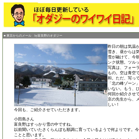
■ 東京からのメール by富良野のオダジー
昨日の朝は気温
雪き、昼からは
雪が融けて、今
ンク状態。ツル
写真は、フォー
もの。空は青空
和。ただ、写っ
「北の峰ゾーン
いない。もう、
何回か紹介させ
京の先生から、
しい！
今回も、ご紹介させていただきます。
小田島さん
富良野はすっかり雪の中ですね。
以前聞いていたさくらんぼも順調に育っているようで何よりです。今
ことと思います。