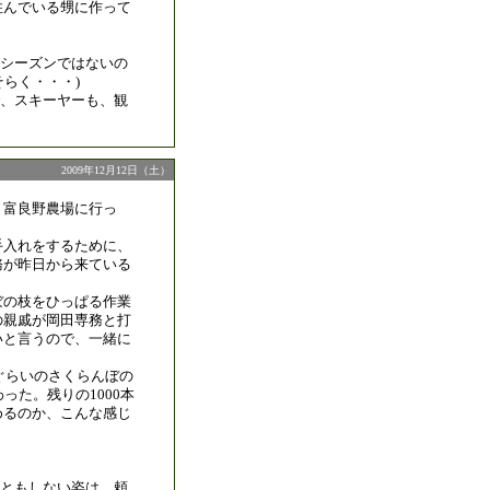
住んでいる甥に作って
シーズンではないの
らく・・・)
、スキーヤーも、観
2009年12月12日（土）
、富良野農場に行っ
手入れをするために、
務が昨日から来ている
ぼの枝をひっぱる作業
の親戚が岡田専務と打
いと言うので、一緒に
本ぐらいのさくらんぼの
った。残りの1000本
めるのか、こんな感じ
ともしない姿は、頼