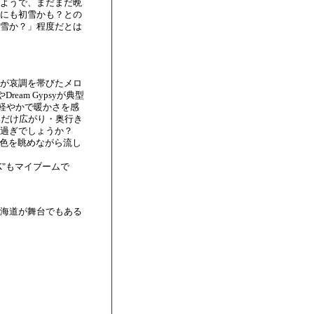
たようで、まだまだ晩
にも初雪かも？との
雪か？」程度だとは
が哀調を帯びたメロ
ream Gypsyが典型
中にも軽やかで暖かさを感
無いだけ広がり・奥行き
い過ぎでしょうか？
色を眺めながら流し
LK"もマイブームで
海道が舞台でもある