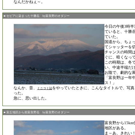
なんだかねぇ～。
■ セピアに染まった十勝岳 by富良野のオダジー
今日の午後3時
ていると、十勝
ていた。
国道から、ちょ
てシャッターを
チャンスの時間
ぐに、暗くなっ
この時期は、冬
い、中途半端だ
お陰で、劇的な
「富良野は一年
ス！」
なんか、昔、
をやっていたときに、こんなタイトルで、写真
ミニコミ誌
った。
急に、思い出した。
■ 富丘地区から前富良野岳 by富良野のオダジー
富良野から15k
地区がある。
ま～あ、きれい