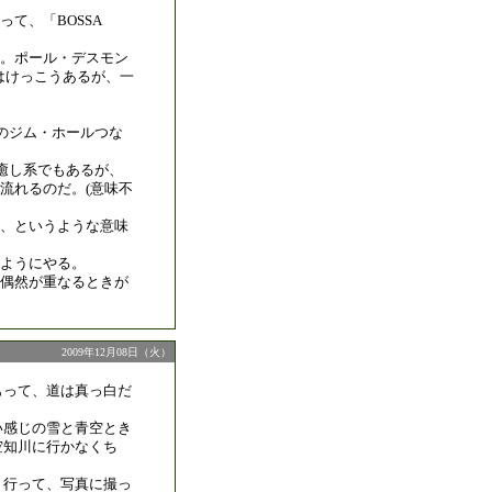
て、「BOSSA
。ポール・デスモン
はけっこうあるが、一
ーのジム・ホールつな
癒し系でもあるが、
流れるのだ。(意味不
、というような意味
ようにやる。
偶然が重なるときが
2009年12月08日（火）
もって、道は真っ白だ
い感じの雪と青空とき
空知川に行かなくち
、行って、写真に撮っ