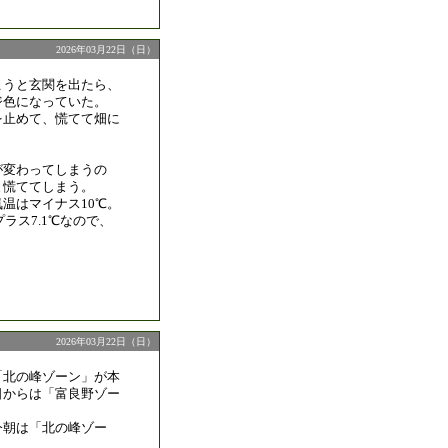
2026年03月22日（日）
こうと玄関を出たら、
ジ色になっていた。
を止めて、慌てて畑に
が変わってしまうの
と慌ててしまう。
温はマイナス10℃。
プラス7.1℃なので、
2026年03月22日（日）
「北の峰ゾーン」が本
日からは「富良野ゾー
。
今朝は「北の峰ゾー