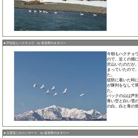
■ 芦別岳とハクチョウ by 富良野のオダジー
今朝もハクチョ
ので、近くの畑
沢山いたのだが
まっていたので
た。
堤防に着いた時
が隊列をなして
た。
バックの山は芦
青い空と白い雪
の白。白と青の
■ 玉置浩二のコンサート by 富良野のオダジー