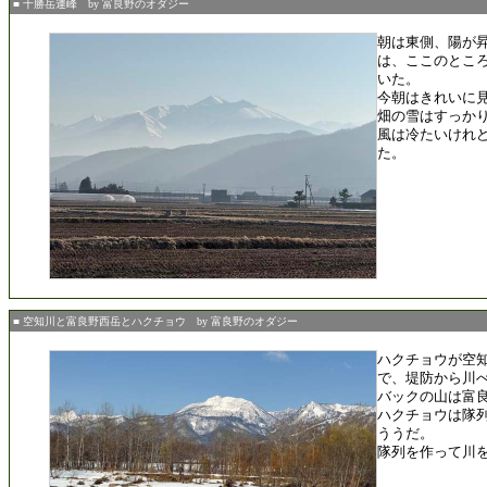
■ 十勝岳連峰 by 富良野のオダジー
朝は東側、陽が
は、ここのとこ
いた。
今朝はきれいに
畑の雪はすっか
風は冷たいけれ
た。
■ 空知川と富良野西岳とハクチョウ by 富良野のオダジー
ハクチョウが空
で、堤防から川
バックの山は富
ハクチョウは隊
ううだ。
隊列を作って川