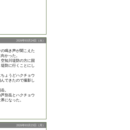
2026年03月24日（火）
ウの鳴き声が聞こえた
に向かった。
、空知川堤防の方に固
、堤防に行くことにし
にちょうどハクチョウ
飛んできたので撮影し
別岳。
の芦別岳とハクチョウ
世界になった。
2026年03月23日（月）