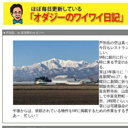
■ 芦別岳 by 富良野のオダジー
芦別岳の空は真
今日もレストラ
しい。
9時に銀行に行って
時に来る予定の
る。
実は3年振りに
産新聞Vol.27
曜日に新聞に折
聞販売所に届け
富良野市街、山
して中富良野町・
所。2時間ぐらい
昼には宅建協会
午後からは、依頼されている物件をHPに掲載するための作業をする
あ～、忙しい！