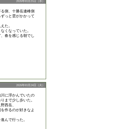
2026年03月25日（水）
昇る側、十勝岳連峰側
ろずっと雲がかかって
見えた。
りなくなっていた。
ど、春を感じる朝でし
2026年03月24日（火）
知川に浮かんでいたの
べりまで少し歩いた。
良野西岳、
列を作るのが好きなよ
を進んで行った。