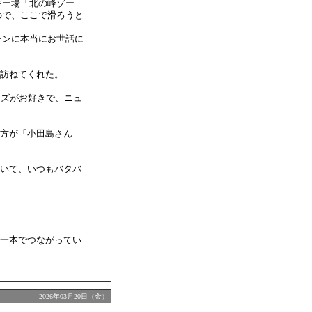
キー場「北の峰ゾー
ので、ここで滑ろうと
ーンに本当にお世話に
訪ねてくれた。
ャズがお好きで、ニュ
の方が「小田島さん
いて、いつもバタバ
一本でつながってい
2026年03月20日（金）