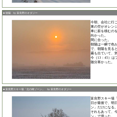
■ 朝陽 by 富良野のオダジー
今朝、会社に行
東の空がオレン
車に薪を積むの
向かった。
間に合った。
朝陽は一瞬で色
で、朝陽を見る
霧も出ていて、気
今（13：45）は
随分寒かった。
■ 富良野スキー場「北の峰ゾーン」 by 富良野のオダジー
富良野スキー場
日が最後で、明
ン」だけになる
それもあって、
ン」で滑った。