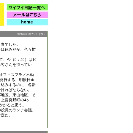
2026年03月25日（水）
っ青でした。
ンは休みだが、色々忙
、今（9：59）は10
お客さんを待ってい
「オフィスフラノ不動
」を発行する。明後日金
り込みするのに、各新
なければならない。
部地区、東山地区、そ
上富良野町の4ヶ
かかると思う。
の役員のランチ会議。
予定だ。