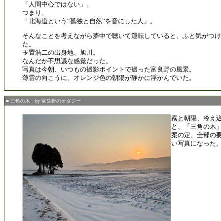
「人間中心ではない」。
つまり、
「北海道という“孤独と自然”を音にした人」。
そんなことを考えながら夢中で聴いて運転していると、ふと気がつけ
た。
玉置浩二の出身地、旭川。
なんだか不思議な感覚だった。
写真は今朝、いつもの撮影ポイントで撮った富良野の風景。
薄雲の向こうに、オレンジ色の朝陽が静かに浮かんでいた。
■ 三角の木 by 富良野のオダジー
霧と朝陽、冷え
と、「三角の木
案の定、全部の
い写真になった