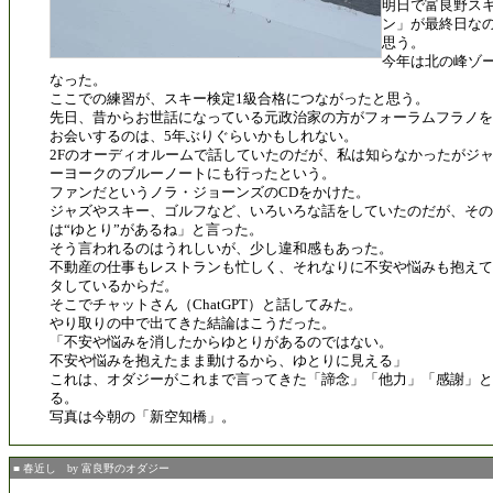
明日で富良野ス
ン」が最終日な
思う。
今年は北の峰ゾ
なった。
ここでの練習が、スキー検定1級合格につながったと思う。
先日、昔からお世話になっている元政治家の方がフォーラムフラノを
お会いするのは、5年ぶりぐらいかもしれない。
2Fのオーディオルームで話していたのだが、私は知らなかったがジ
ーヨークのブルーノートにも行ったという。
ファンだというノラ・ジョーンズのCDをかけた。
ジャズやスキー、ゴルフなど、いろいろな話をしていたのだが、そ
は“ゆとり”があるね」と言った。
そう言われるのはうれしいが、少し違和感もあった。
不動産の仕事もレストランも忙しく、それなりに不安や悩みも抱えて
タしているからだ。
そこでチャットさん（ChatGPT）と話してみた。
やり取りの中で出てきた結論はこうだった。
「不安や悩みを消したからゆとりがあるのではない。
不安や悩みを抱えたまま動けるから、ゆとりに見える」
これは、オダジーがこれまで言ってきた「諦念」「他力」「感謝」と
る。
写真は今朝の「新空知橋」。
■ 春近し by 富良野のオダジー