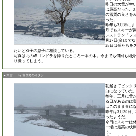
昨日の大雪が幸
は最高だった。
の雪質の良さを
った。
昨年も3月末にま
月でもスキーが
レストラン「フ
月27日(金)ま
29日は孫たちを
たいと双子の息子に相談している。
写真は北の峰ゴンドラを降りたところ一本の木。今までも何回も紹介
り撮ってしまう。
■ 大雪！ by 富良野のオダジー
朝起きてビック
白になっていた
毎年、三月に雪
る日があるのは
はこのまま春に
昨年は3月29日、
ったようだ。
今日はスキーは
ー場は最高の状
う。