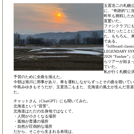
玉置浩二の札幌
に、“奇跡的”に
昨年も挑戦した
直驚いた。
ファンクラブに
に当たったこと
た。もちろん、
である。
『billboard cla
LEGENDARY SY
2026 “Fanfa
らツアーが始ま
ていた。
私が行く札幌公演
予習のために全曲を揃えた。
今朝は旭川に用事があり、車を運転しながらずっとその曲を聴いてい
中島みゆきもそうだが、玉置浩二もまた、北海道の風土が生んだ音
た。
チャットさん（ChatGPT）にも聞いてみた。
北海道という“背景”。
北海道はただの出身地ではなくて、
・人間が小さくなる場所
・孤独が普通の場所
・自然が圧倒的な場所
だから、そこから生まれる表現は、