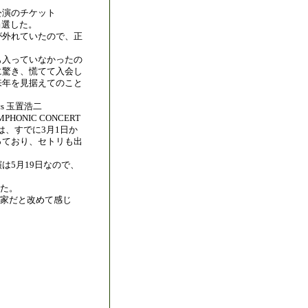
公演のチケット
当選した。
が外れていたので、正
も入っていなかったの
に驚き、慌てて入会し
来年を見据えてのこと
ssics 玉置浩二
MPHONIC CONCERT
re”』は、すでに3月1日か
っており、セトリも出
は5月19日なので、
た。
楽家だと改めて感じ