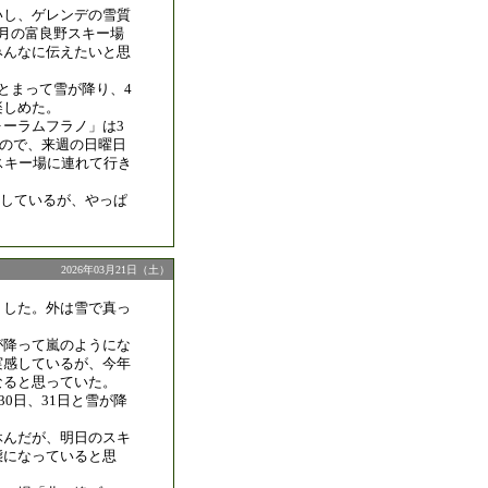
いし、ゲレンデの雪質
3月の富良野スキー場
みんなに伝えたいと思
とまって雪が降り、4
楽しめた。
ォーラムフラノ」は3
でなので、来週の日曜日
スキー場に連れて行き
しているが、やっぱ
2026年03月21日（土）
リした。外は雪で真っ
。
が降って嵐のようにな
実感しているが、今年
なると思っていた。
30日、31日と雪が降
休んだが、明日のスキ
態になっていると思