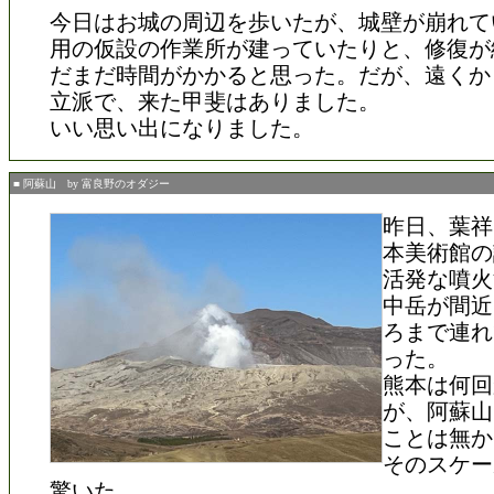
今日はお城の周辺を歩いたが、城壁が崩れて
用の仮設の作業所が建っていたりと、修復が
だまだ時間がかかると思った。だが、遠くか
立派で、来た甲斐はありました。
いい思い出になりました。
■ 阿蘇山 by 富良野のオダジー
昨日、葉祥
本美術館の
活発な噴火
中岳が間近
ろまで連れ
った。
熊本は何回
が、阿蘇山
ことは無か
そのスケー
驚いた。