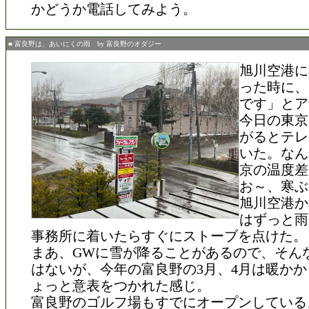
かどうか電話してみよう。
■ 富良野は、あいにくの雨 by 富良野のオダジー
旭川空港に
った時に、
です」とア
今日の東京
がるとテレ
いた。なん
京の温度差
お～、寒ぶ
旭川空港か
はずっと雨
事務所に着いたらすぐにストーブを点けた。
まあ、GWに雪が降ることがあるので、そん
はないが、今年の富良野の3月、4月は暖か
ょっと意表をつかれた感じ。
富良野のゴルフ場もすでにオープンしている