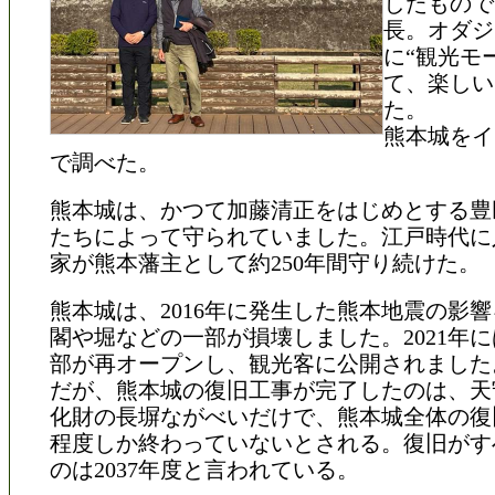
したもので
長。オダジ
に“観光モ
て、楽しい
た。
熊本城をイ
で調べた。
熊本城は、かつて加藤清正をはじめとする豊
たちによって守られていました。江戸時代に
家が熊本藩主として約250年間守り続けた。
熊本城は、2016年に発生した熊本地震の影
閣や堀などの一部が損壊しました。2021年
部が再オープンし、観光客に公開されました
だが、熊本城の復旧工事が完了したのは、天
化財の長塀ながべいだけで、熊本城全体の復
程度しか終わっていないとされる。復旧がす
のは2037年度と言われている。