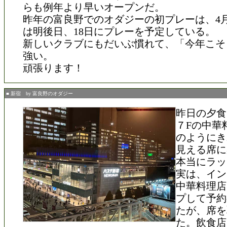
らも例年より早いオープンだ。
昨年の富良野でのオダジーの初プレーは、4月
は明後日、18日にプレーを予定している。
新しいクラブにもだいぶ慣れて、「今年こそ
強い。
頑張ります！
■ 新宿 by 富良野のオダジー
昨日の夕食
７Fの中華
のようにき
見える席に
本当にラッ
実は、イン
中華料理店
プして予約
たが、席を
た。飲食店