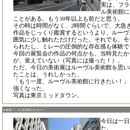
実は、フラ
ル美術館に
ことがある。もう30年以上も前だと思う。
その時は時間がなく、2時間ぐらいで、大急
作品をじっくり鑑賞するというより、ルーヴ
囲気に少し触れただけだった。それでも、モ
られたし、ミレーの圧倒的な存在感も体験で
今回の展覧会の作品の何点かも、当時見たか
が、覚えていない（写真には撮った！）。
ただ、今日の美術展はルーヴル美術館を思い
たことは、うれしかった。
「もう一度、ルーヴル美術館に行きたい！」
強くなった。
写真は東京ミッドタウン。
■ 銀座！ by 富良野のオダジー
今日は一日
た。