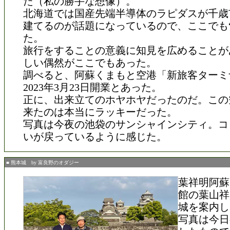
た（私の勝手な想像）。
北海道では国産先端半導体のラピダスが千歳
建てるのが話題になっているので、ここでも“
た。
旅行をすることの意義に知見を広めることが
しい偶然がここでもあった。
調べると、阿蘇くまもと空港「新旅客ターミ
2023年3月23日開業とあった。
正に、出来立てのホヤホヤだったのだ。この
来たのは本当にラッキーだった。
写真は今夜の池袋のサンシャインシティ。コ
いが戻っているように感じた。
■ 熊本城 by 富良野のオダジー
葉祥明阿蘇
館の葉山祥
城を案内し
写真は今日