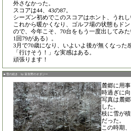
外さなかった。
スコアは44、43の87。
シーズン初めでこのスコアはホント、うれし
これから暖かくなり、ゴルフ場の状態もドン
ので、今年こそ、70台をもう一度出してみたい
1回79がある）。
3月で70歳になり、いよいよ後が無くなった
「行けそう！」な実感はある。
頑張ります！
■ 雪の続き by 富良野のオダジー
麓郷に用事
時過ぎに向
写真は麓郷
した。
枝に雪が積
だった。
この時期、