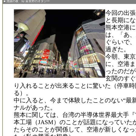
■ 池袋の夜 by 富良野のオダジー
今回の出張
と長期にな
熊本空港に
は、「あ、
ぐらいで、
過ぎた。
今朝、東京
に、空港ま
ったのだが
玄関のすぐ
り入れることが出来ることに驚いた（停車時
る）。
中に入ると、今まで体験したことのない“最新
ナルがあった。
熊本に関しては、台湾の半導体世界最大手『T
本工場（JASM）のことが話題になっていた
たらそのことが関係して、空港が新しくなっ