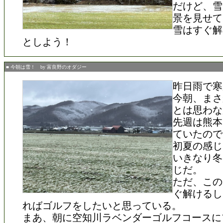
だけど、雪
景を見せて
雪はすぐ解
としよう！
■ 今朝は雪！ by 富良野のオダジー
昨日雨で寒
今朝、まさ
とは思わな
先週は熊本
ていたので
初夏の感じ
いきなり冬
じだ。
ただ、この
ぐ解けるし
ればゴルフをしたいと思っている。
まあ、朝に空知川ラベンダーゴルフコースに