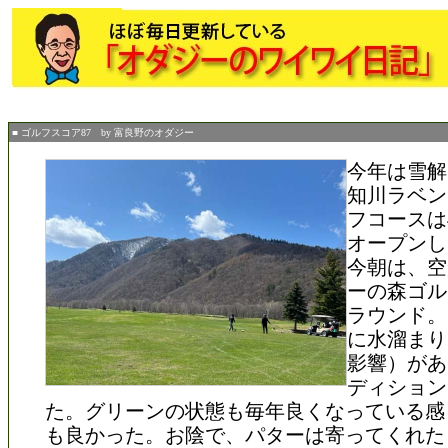
■ ゴルフスコア87 by 富良野のオダジー
今年は雪解
知川ラベン
フコースは
オープンし
今朝は、空
ーの森ゴル
ラウンド。
に水溜まり
影響）があ
ディション
た。グリーンの状態も毎年良くなっている感
も良かった。お陰で、パターは寄ってくれた