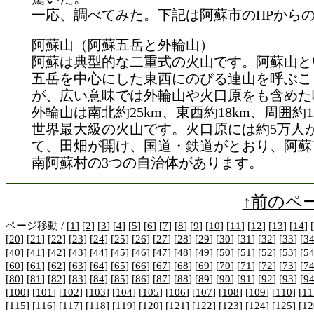
一応、調べてみた。下記は阿蘇市のHPから
阿蘇山（阿蘇五岳と外輪山）
阿蘇は典型的な二重式の火山です。阿蘇山と
五岳を中心にした東西にのびる連山を呼ぶこ
が、広い意味では外輪山や火口原をも含めた
外輪山は南北約25km、東西約18km、周囲約
世界最大級の火山です。火口原には約5万人
て、田畑が開け、国道・鉄道がとおり、阿蘇
南阿蘇村の3つの自治体があります。
↑前のペ
ページ移動 / [
1
] [
2
] [
3
] [
4
] [
5
] [
6
] [
7
] [
8
] [
9
] [
10
] [
11
] [
12
] [
13
] [
14
] [
[
20
] [
21
] [
22
] [
23
] [
24
] [
25
] [
26
] [
27
] [
28
] [
29
] [
30
] [
31
] [
32
] [
33
] [
3
[
40
] [
41
] [
42
] [
43
] [
44
] [
45
] [
46
] [
47
] [
48
] [
49
] [
50
] [
51
] [
52
] [
53
] [
5
[
60
] [
61
] [
62
] [
63
] [
64
] [
65
] [
66
] [
67
] [
68
] [
69
] [
70
] [
71
] [
72
] [
73
] [
7
[
80
] [
81
] [
82
] [
83
] [
84
] [
85
] [
86
] [
87
] [
88
] [
89
] [
90
] [
91
] [
92
] [
93
] [
9
[
100
] [
101
] [
102
] [
103
] [
104
] [
105
] [
106
] [
107
] [
108
] [
109
] [
110
] [
11
[
115
] [
116
] [
117
] [
118
] [
119
] [
120
] [
121
] [
122
] [
123
] [
124
] [
125
] [
12