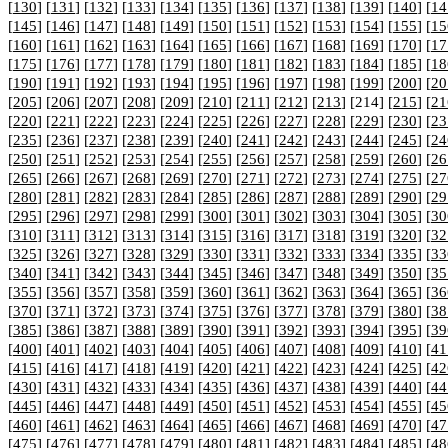
[
130
] [
131
] [
132
] [
133
] [
134
] [
135
] [
136
] [
137
] [
138
] [
139
] [
140
] [
14
[
145
] [
146
] [
147
] [
148
] [
149
] [
150
] [
151
] [
152
] [
153
] [
154
] [
155
] [
15
[
160
] [
161
] [
162
] [
163
] [
164
] [
165
] [
166
] [
167
] [
168
] [
169
] [
170
] [
17
[
175
] [
176
] [
177
] [
178
] [
179
] [
180
] [
181
] [
182
] [
183
] [
184
] [
185
] [
18
[
190
] [
191
] [
192
] [
193
] [
194
] [
195
] [
196
] [
197
] [
198
] [
199
] [
200
] [
20
[
205
] [
206
] [
207
] [
208
] [
209
] [
210
] [
211
] [
212
] [
213
] [214] [
215
] [
21
[
220
] [
221
] [
222
] [
223
] [
224
] [
225
] [
226
] [
227
] [
228
] [
229
] [
230
] [
23
[
235
] [
236
] [
237
] [
238
] [
239
] [
240
] [
241
] [
242
] [
243
] [
244
] [
245
] [
24
[
250
] [
251
] [
252
] [
253
] [
254
] [
255
] [
256
] [
257
] [
258
] [
259
] [
260
] [
26
[
265
] [
266
] [
267
] [
268
] [
269
] [
270
] [
271
] [
272
] [
273
] [
274
] [
275
] [
27
[
280
] [
281
] [
282
] [
283
] [
284
] [
285
] [
286
] [
287
] [
288
] [
289
] [
290
] [
29
[
295
] [
296
] [
297
] [
298
] [
299
] [
300
] [
301
] [
302
] [
303
] [
304
] [
305
] [
30
[
310
] [
311
] [
312
] [
313
] [
314
] [
315
] [
316
] [
317
] [
318
] [
319
] [
320
] [
32
[
325
] [
326
] [
327
] [
328
] [
329
] [
330
] [
331
] [
332
] [
333
] [
334
] [
335
] [
33
[
340
] [
341
] [
342
] [
343
] [
344
] [
345
] [
346
] [
347
] [
348
] [
349
] [
350
] [
35
[
355
] [
356
] [
357
] [
358
] [
359
] [
360
] [
361
] [
362
] [
363
] [
364
] [
365
] [
36
[
370
] [
371
] [
372
] [
373
] [
374
] [
375
] [
376
] [
377
] [
378
] [
379
] [
380
] [
38
[
385
] [
386
] [
387
] [
388
] [
389
] [
390
] [
391
] [
392
] [
393
] [
394
] [
395
] [
39
[
400
] [
401
] [
402
] [
403
] [
404
] [
405
] [
406
] [
407
] [
408
] [
409
] [
410
] [
41
[
415
] [
416
] [
417
] [
418
] [
419
] [
420
] [
421
] [
422
] [
423
] [
424
] [
425
] [
42
[
430
] [
431
] [
432
] [
433
] [
434
] [
435
] [
436
] [
437
] [
438
] [
439
] [
440
] [
44
[
445
] [
446
] [
447
] [
448
] [
449
] [
450
] [
451
] [
452
] [
453
] [
454
] [
455
] [
45
[
460
] [
461
] [
462
] [
463
] [
464
] [
465
] [
466
] [
467
] [
468
] [
469
] [
470
] [
47
[
475
] [
476
] [
477
] [
478
] [
479
] [
480
] [
481
] [
482
] [
483
] [
484
] [
485
] [
48