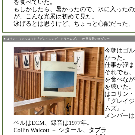
を食べていた。
もしかしたら、暑かったので、水に入ったの
が、こんな光景は初めて見た。
泳げるとは思うけど、ちょっと心配だった。
■ コリン・ウォルコット『グレイジング・ドリームズ』 by 富良野のオダジー
今朝はゴル
かった。
仕事が溜ま
それでも、
を食べなが
を聴いた。
はコリン・
『グレイジ
ムズ』。
メンバーは
ベルはECM、録音は1977年。
Collin Walcott － シタール、タブラ