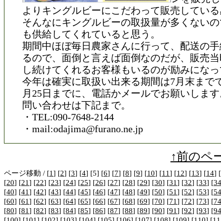
よりキングルビーにこだわって販売している
そんなにキングルビーの取扱量が多くないの
も供給してくれていると思う。
期間中ほぼ毎日農家さんに行って、配送の手
るので、面倒と言えば面倒なのだが、販売当
し続けてくれるお客様もいるのが励みになっ
今年は確実に取扱い出来る期間は7月末まで
月25日までに、電話かメールでお願いします
問い合わせは下記まで。
・TEL:090-7648-2144
・mail:odajima@furano.ne.jp
↑前のペ
ページ移動 / [
1
] [
2
] [
3
] [
4
] [5] [
6
] [
7
] [
8
] [
9
] [
10
] [
11
] [
12
] [
13
] [
14
] [
[
20
] [
21
] [
22
] [
23
] [
24
] [
25
] [
26
] [
27
] [
28
] [
29
] [
30
] [
31
] [
32
] [
33
] [
3
[
40
] [
41
] [
42
] [
43
] [
44
] [
45
] [
46
] [
47
] [
48
] [
49
] [
50
] [
51
] [
52
] [
53
] [
5
[
60
] [
61
] [
62
] [
63
] [
64
] [
65
] [
66
] [
67
] [
68
] [
69
] [
70
] [
71
] [
72
] [
73
] [
7
[
80
] [
81
] [
82
] [
83
] [
84
] [
85
] [
86
] [
87
] [
88
] [
89
] [
90
] [
91
] [
92
] [
93
] [
9
[
100
] [
101
] [
102
] [
103
] [
104
] [
105
] [
106
] [
107
] [
108
] [
109
] [
110
] [
11