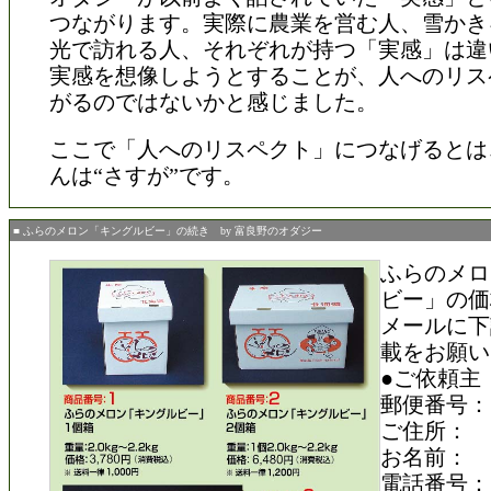
つながります。実際に農業を営む人、雪かき
光で訪れる人、それぞれが持つ「実感」は違
実感を想像しようとすることが、人へのリス
がるのではないかと感じました。
ここで「人へのリスペクト」につなげるとは
んは“さすが”です。
■ ふらのメロン「キングルビー」の続き by 富良野のオダジー
ふらのメロ
ビー」の価
メールに下
載をお願い
●ご依頼主
郵便番号：
ご住所：
お名前：
電話番号：