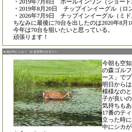
・2019年7月8日 ホールインワン（ショー
・2019年8月20日 チップインイーグル（
・2026年7月9日 チップインイーグル（ミ
ちなみに最後に70台を出したのは2020年8月1
今年は70台を狙いたいと思っている。
頑張ります！
■ 池の中にシカ！ by 富良野のオダジー
今朝も空知
の森ゴルフ
ース」でプ
明日からは
模様なのと
子が良いの
気持ちもあ
17番のテ
立った時に
中にシカが