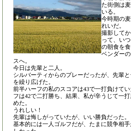
た街側は麦
いる。
今時期の麦
れいだ。
撮影してか
って、いつ
の朝食を食
ベンダーの
スへ。
今日は先輩と二人。
シルバーティからのプレーだったが、先輩と
を繰り広げた。
前半ハーフの私のスコアは43で一打負けて
フは42で二打勝ち、結果、私が辛うじて一
めた。
うれしい！
先輩は悔しがっていたが、いい勝負だった。
基本的には一人ゴルフだが、たまに競争相手