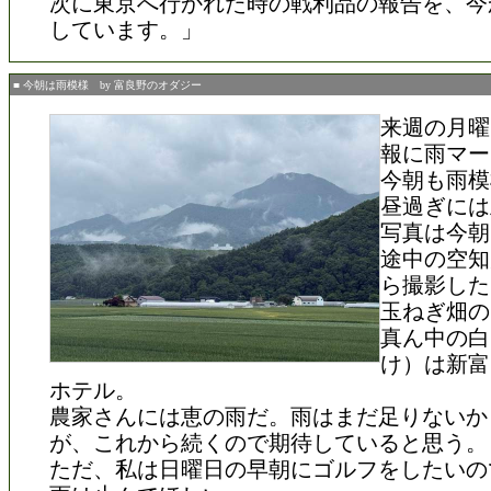
次に東京へ行かれた時の戦利品の報告を、今
しています。」
■ 今朝は雨模様 by 富良野のオダジー
来週の月曜
報に雨マー
今朝も雨模
昼過ぎには
写真は今朝
途中の空知
ら撮影した
玉ねぎ畑の
真ん中の白
け）は新富
ホテル。
農家さんには恵の雨だ。雨はまだ足りないか
が、これから続くので期待していると思う。
ただ、私は日曜日の早朝にゴルフをしたいの