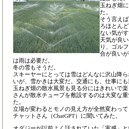
玉ねぎ畑に
た。
そう言えば
ろほとんど
ない気がす
天気が良い
り、ゴルフ
合が良いが
は雨は必要だ。
冬の雪もそうだ。
スキーヤーにとっては雪はどんなに沢山降ら
いが、雪かきは大変だ。交通にも、仕事にも
玉ねぎ畑の散水風景も見る分にはきれいで楽
さんが散水チューブを敷設するのは大変な重
た。
立場が変わるとモノの見え方が全然変わって
チャットさん（ChatGPT）に聞いてみた。
オダジーが以前よく話されていた「実感」と