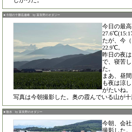
しかった。
■ 今朝の十勝岳連峰 by 富良野のオダジー
今日の最高
27.6℃(15
たが、今（1
22.9℃。
昨日の夜は
で、寝苦し
た。
まあ、昼間
も夜は涼し
がたいね。
写真は今朝撮影した。奥の霞んでいる山が十
■ 散水 by 富良野のオダジー
今朝、会社
撮影した。