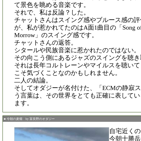
て景色を眺める音楽です。
それで、私は反論？した。
チャットさんはスイング感やブルース感の評
が、私が惹かれてたのはA面1曲目の「Song of 
Morrow」のスイング感です。
チャットさんの返答。
シタールや民族音楽に惹かれたのではない。
その向こう側にあるジャズのスイングを聴き
それは長年コルトレーンやマイルスを聴いて
こそ気づくことなのかもしれません。
二人の結論。
そしてオダジーが名付けた、「ECMの静寂
う言葉は、その世界をとても正確に表してい
ます。
■ 今朝の麦畑 by 富良野のオダジー
自宅近くの
今朝十勝岳