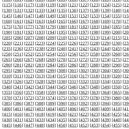
[
115
] [
116
] [
117
] [
118
] [
119
] [
120
] [
121
] [
122
] [
123
] [
124
] [
125
] [
12
[
130
] [
131
] [
132
] [
133
] [
134
] [
135
] [
136
] [
137
] [
138
] [
139
] [
140
] [
14
[
145
] [
146
] [
147
] [
148
] [
149
] [
150
] [
151
] [
152
] [
153
] [
154
] [
155
] [
15
[
160
] [
161
] [
162
] [
163
] [
164
] [
165
] [
166
] [
167
] [
168
] [
169
] [
170
] [
17
[
175
] [
176
] [
177
] [
178
] [
179
] [
180
] [
181
] [
182
] [
183
] [
184
] [
185
] [
18
[
190
] [
191
] [
192
] [
193
] [
194
] [
195
] [
196
] [
197
] [
198
] [
199
] [
200
] [
20
[
205
] [
206
] [
207
] [
208
] [
209
] [
210
] [
211
] [
212
] [
213
] [
214
] [
215
] [
21
[
220
] [
221
] [
222
] [
223
] [
224
] [
225
] [
226
] [
227
] [
228
] [
229
] [
230
] [
23
[
235
] [
236
] [
237
] [
238
] [
239
] [
240
] [
241
] [
242
] [
243
] [
244
] [
245
] [
24
[
250
] [
251
] [
252
] [
253
] [
254
] [
255
] [
256
] [
257
] [
258
] [
259
] [
260
] [
26
[
265
] [
266
] [
267
] [
268
] [
269
] [
270
] [
271
] [
272
] [
273
] [
274
] [
275
] [
27
[
280
] [
281
] [
282
] [
283
] [
284
] [
285
] [
286
] [
287
] [
288
] [
289
] [
290
] [
29
[
295
] [
296
] [
297
] [
298
] [
299
] [
300
] [
301
] [
302
] [
303
] [
304
] [
305
] [
30
[
310
] [
311
] [
312
] [
313
] [
314
] [
315
] [
316
] [
317
] [
318
] [
319
] [
320
] [
32
[
325
] [
326
] [
327
] [
328
] [
329
] [
330
] [
331
] [
332
] [
333
] [
334
] [
335
] [
33
[
340
] [
341
] [
342
] [
343
] [
344
] [
345
] [
346
] [
347
] [
348
] [
349
] [
350
] [
35
[
355
] [
356
] [
357
] [
358
] [
359
] [
360
] [
361
] [
362
] [
363
] [
364
] [
365
] [
36
[
370
] [
371
] [
372
] [
373
] [
374
] [
375
] [
376
] [
377
] [
378
] [
379
] [
380
] [
38
[
385
] [
386
] [
387
] [
388
] [
389
] [
390
] [
391
] [
392
] [
393
] [
394
] [
395
] [
39
[
400
] [
401
] [
402
] [
403
] [
404
] [
405
] [
406
] [
407
] [
408
] [
409
] [
410
] [
41
[
415
] [
416
] [
417
] [
418
] [
419
] [
420
] [
421
] [
422
] [
423
] [
424
] [
425
] [
42
[
430
] [
431
] [
432
] [
433
] [
434
] [
435
] [
436
] [
437
] [
438
] [
439
] [
440
] [
44
[
445
] [
446
] [
447
] [
448
] [
449
] [
450
] [
451
] [
452
] [
453
] [
454
] [
455
] [
45