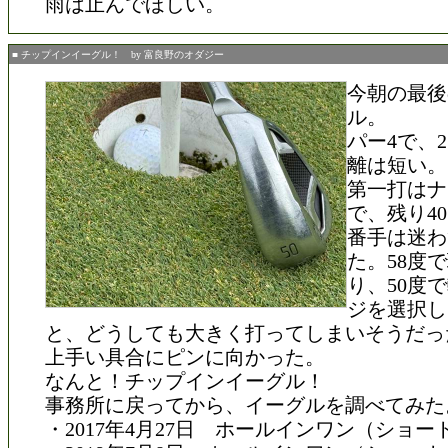
雨は止んでほしい。
■ チップインイーグル！ by 富良野のオダジー
今朝の最後
ル。
パー4で、
離は短い。
第一打はナ
で、残り4
番手は迷わ
た。58度
り、50度
ジを選択し
と、どうしても大きく打ってしまいそうだっ
上手い具合にピンに向かった。
なんと！チップインイーグル！
事務所に戻ってから、イーグルを調べてみた
・2017年4月27日 ホールインワン（ショー