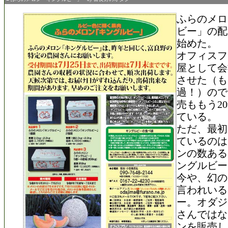
ふらのメロ
ビー」の配
始めた。
オフィスフ
屋として会
させた（も
過！）ので
売ももう2
ている。
ただ、最初
ているのは
ンの数ある
ングルビー
今や、幻の
言われいる
ー。オダジ
さんではな
ンを販売し