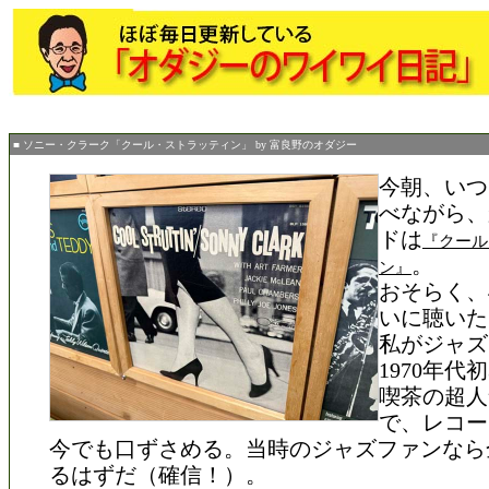
■ ソニー・クラーク「クール・ストラッティン」 by 富良野のオダジー
今朝、いつ
べながら、
ドは
『クール
。
ン』
おそらく、
いに聴いた
私がジャズ
1970年
喫茶の超人
で、レコー
今でも口ずさめる。当時のジャズファンなら
るはずだ（確信！）。