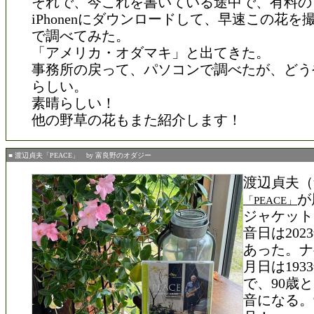
それで、今これを書いている途中で、有料の
iPhonenにダウンロードして、早速この花
で調べてみた。
「アメリカ・オダマキ」と出てきた。
事務所の戻って、パソコンで調べたが、どう
らしい。
素晴らしい！
他の野草の花もまた紹介します！
■ 渡辺貞夫「PEACE」 by 富良野のオダジー
渡辺貞夫（
が
「PEACE」
ジャケット
音日は202
あった。ナ
月日は193
で、90歳
音になる。9