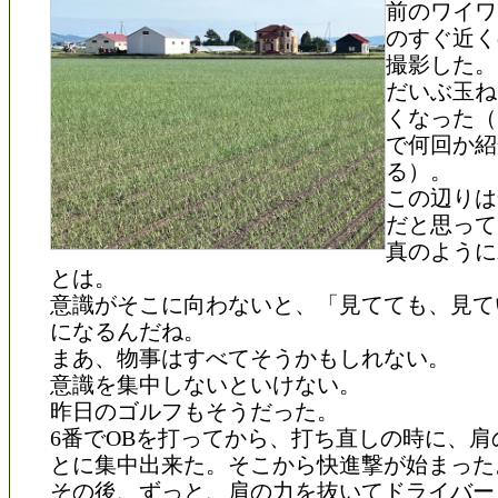
前のワイワ
のすぐ近く
撮影した。
だいぶ玉ね
くなった（
で何回か紹
る）。
この辺りは
だと思って
真のように
とは。
意識がそこに向わないと、「見てても、見て
になるんだね。
まあ、物事はすべてそうかもしれない。
意識を集中しないといけない。
昨日のゴルフもそうだった。
6番でOBを打ってから、打ち直しの時に、肩
とに集中出来た。そこから快進撃が始まった
その後、ずっと、肩の力を抜いてドライバー