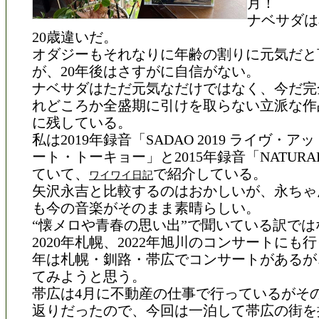
月！
ナベサダは
20歳違いだ。
オダジーもそれなりに年齢の割りに元気だと
が、20年後はさすがに自信がない。
ナベサダはただ元気なだけではなく、今だ完
れどころか全盛期に引けを取らない立派な作
に残している。
私は2019年録音「SADAO 2019 ライヴ・
ート・トーキョー」と2015年録音「NATURA
ていて、
で紹介している。
ワイワイ日記
矢沢永吉と比較するのはおかしいが、永ちゃ
も今の音楽がそのまま素晴らしい。
“懐メロや青春の思い出”で聞いている訳では
2020年札幌、2022年旭川のコンサートにも
年は札幌・釧路・帯広でコンサートがあるが
てみようと思う。
帯広は4月に不動産の仕事で行っているがそ
返りだったので、今回は一泊して帯広の街を