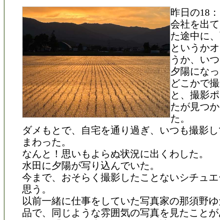
昨日の18：
会社を出て
た途中に、
というかオ
うか、いつ
夕陽になっ
どこかで撮
と、撮影ポ
たが見つか
た。
ダメもとで、自宅を通り過ぎ、いつも撮影し
まわった。
なんと！思いもよらぬ状況に出くわした。
水田に夕陽が写り込んでいた。
今まで、おそらく撮影したことないシチュエ
思う。
以前一緒に仕事をしていた写真家の那須野ゆ
品で、同じような雰囲気の写真を見たことが