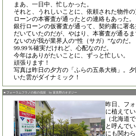
まあ、一日中、忙しかった。
それと、うれしいことに、依頼された物件の
ローンの本審査が通ったとの連絡もあった。
銀行ローンの仮審査が通って、契約書に署名
だいていたのだが、やはり、本審査が通るま
ないのが我が業界人の“性（サガ）”なのだ。
99.99％確実だけれど、心配なのだ。
今年はありがたいことに、ずっと忙しい。
頑張ります！
写真は昨日の夕方の「ふらの五条大橋」。夕
いた雲がダイナミック！
■ フォーラムフラノの枝の伐採 by 富良野のオダジー
昨日、フォ
に植えてい
（北海道で
と呼んでい
にも関わら