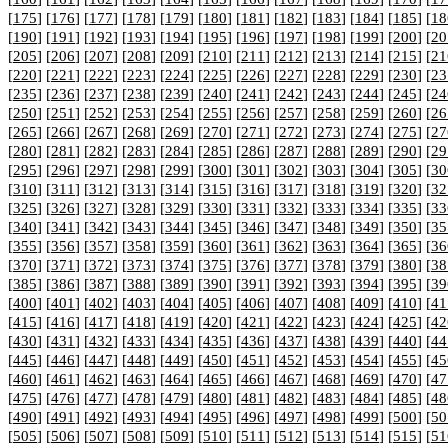
[
175
] [
176
] [
177
] [
178
] [
179
] [
180
] [
181
] [
182
] [
183
] [
184
] [
185
] [
18
[
190
] [
191
] [
192
] [
193
] [
194
] [
195
] [
196
] [
197
] [
198
] [
199
] [
200
] [
20
[
205
] [
206
] [
207
] [
208
] [
209
] [
210
] [
211
] [
212
] [
213
] [
214
] [
215
] [
21
[
220
] [
221
] [
222
] [
223
] [
224
] [
225
] [
226
] [
227
] [
228
] [
229
] [
230
] [
23
[
235
] [
236
] [
237
] [
238
] [
239
] [
240
] [
241
] [
242
] [
243
] [
244
] [
245
] [
24
[
250
] [
251
] [
252
] [
253
] [
254
] [
255
] [
256
] [
257
] [
258
] [
259
] [
260
] [
26
[
265
] [
266
] [
267
] [
268
] [
269
] [
270
] [
271
] [
272
] [
273
] [
274
] [
275
] [
27
[
280
] [
281
] [
282
] [
283
] [
284
] [
285
] [
286
] [
287
] [
288
] [
289
] [
290
] [
29
[
295
] [
296
] [
297
] [
298
] [
299
] [
300
] [
301
] [
302
] [
303
] [
304
] [
305
] [
30
[
310
] [
311
] [
312
] [
313
] [
314
] [
315
] [
316
] [
317
] [
318
] [
319
] [
320
] [
32
[
325
] [
326
] [
327
] [
328
] [
329
] [
330
] [
331
] [
332
] [
333
] [
334
] [
335
] [
33
[
340
] [
341
] [
342
] [
343
] [
344
] [
345
] [
346
] [
347
] [
348
] [
349
] [
350
] [
35
[
355
] [
356
] [
357
] [
358
] [
359
] [
360
] [
361
] [
362
] [
363
] [
364
] [
365
] [
36
[
370
] [
371
] [
372
] [
373
] [
374
] [
375
] [
376
] [
377
] [
378
] [
379
] [
380
] [
38
[
385
] [
386
] [
387
] [
388
] [
389
] [
390
] [
391
] [
392
] [
393
] [
394
] [
395
] [
39
[
400
] [
401
] [
402
] [
403
] [
404
] [
405
] [
406
] [
407
] [
408
] [
409
] [
410
] [
41
[
415
] [
416
] [
417
] [
418
] [
419
] [
420
] [
421
] [
422
] [
423
] [
424
] [
425
] [
42
[
430
] [
431
] [
432
] [
433
] [
434
] [
435
] [
436
] [
437
] [
438
] [
439
] [
440
] [
44
[
445
] [
446
] [
447
] [
448
] [
449
] [
450
] [
451
] [
452
] [
453
] [
454
] [
455
] [
45
[
460
] [
461
] [
462
] [
463
] [
464
] [
465
] [
466
] [
467
] [
468
] [
469
] [
470
] [
47
[
475
] [
476
] [
477
] [
478
] [
479
] [
480
] [
481
] [
482
] [
483
] [
484
] [
485
] [
48
[
490
] [
491
] [
492
] [
493
] [
494
] [
495
] [
496
] [
497
] [
498
] [
499
] [
500
] [
50
[
505
] [
506
] [
507
] [
508
] [
509
] [
510
] [
511
] [
512
] [
513
] [
514
] [
515
] [
51