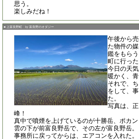
思う。
楽しみだね！
■ 上富良野町 by 富良野のオダジー
午後から売
た物件の媒
鑑をもらう
町に行った
今日の天気
暖かく、青
それで、ち
をして、事
た。
写真は、正
峰！
真中で噴煙を上げているのが十勝岳、ポカン
雲の下が前富良野岳で、その左が富良野岳。
事務所に戻ってからは、エアコンを入れた。