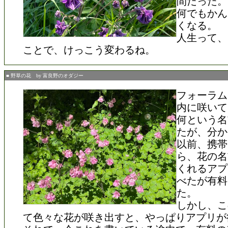
間だった。
何でもかん
くなる。
人生って、
ことで、けっこう変わるね。
■ 野草の花 by 富良野のオダジー
フォーラム
内に咲いて
何という名
たが、分か
以前、携帯
ら、花の名
くれるアプ
べたが有料
た。
しかし、こ
て色々な花が咲き出すと、やっぱりアプリが