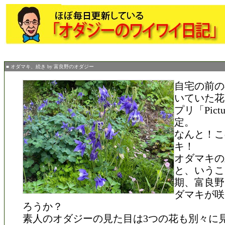
■ オダマキ、続き by 富良野のオダジー
自宅の前の
いていた花
プリ「Pictu
定。
なんと！こ
キ！
オダマキの
と、いうこ
期、富良野
ダマキが咲
ろうか？
素人のオダジーの見た目は3つの花も別々に