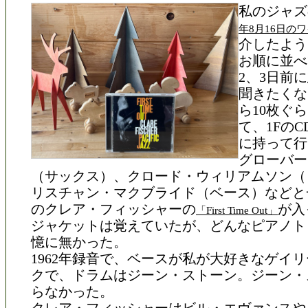
私のジャズ
年8月16日の
介したよう
お順に並べ
2、3日前
聞きたくな
ら10枚ぐ
て、1Fの
に持って行
グローバー
（サックス）、クロード・ウィリアムソン（
リスチャン・マクブライド（ベース）などと
のクレア・フィッシャーの
が入
「First Time Out」
ジャケットは覚えていたが、どんなピアノト
憶に無かった。
1962年録音で、ベースが私が大好きなゲイ
クで、ドラムはジーン・ストーン。ジーン・
らなかった。