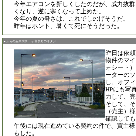
今年エアコンを新しくしたのだが、威力抜群
くなり、逆に寒くなって止めた。
今年の夏の暑さは、これでしのげそうだ。
昨年はホント、暑くて死にそうだった。
■ ふらの五条大橋 by 富良野のオダジー
昨日は依頼
物件のマイ
ォシート）
ーターのソ
し、オフィ
HPにも写
力して、完
そして、そ
（売主）様
確認しても
午後には現在進めている契約の件で、買主様
もした。