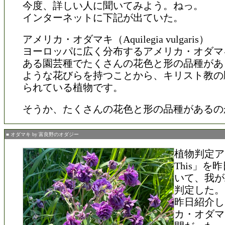
今度、詳しい人に聞いてみよう。ねっ。
インターネットに下記が出ていた。
アメリカ・オダマキ（Aquilegia vulgaris）
ヨーロッパに広く分布するアメリカ・オダマ
ある園芸種でたくさんの花色と形の品種があ
ような花びらを持つことから、キリスト教の
られている植物です。
そうか、たくさんの花色と形の品種があるの
■ オダマキ by 富良野のオダジー
植物判定アプ
This」を
いて、我が
判定した。
昨日紹介し
カ・オダマ