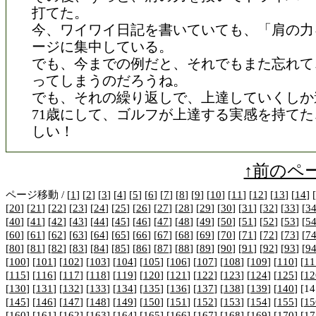
打てた。
今、ワイワイ日記を書いていても、「肩の力
ージに集中している。
でも、今までの例だと、それでもまた忘れて
ってしまうのだろうね。
でも、それの繰り返しで、上達していくしか
71歳にして、ゴルフが上達する実感を持て
しい！
↑前のペ
ページ移動 / [
1
] [
2
] [
3
] [
4
] [
5
] [
6
] [
7
] [
8
] [
9
] [
10
] [
11
] [
12
] [
13
] [
14
] [
[
20
] [
21
] [
22
] [
23
] [
24
] [
25
] [
26
] [
27
] [
28
] [
29
] [
30
] [
31
] [
32
] [
33
] [
3
[
40
] [
41
] [
42
] [
43
] [
44
] [
45
] [
46
] [
47
] [
48
] [
49
] [
50
] [
51
] [
52
] [
53
] [
5
[
60
] [
61
] [
62
] [
63
] [
64
] [
65
] [
66
] [
67
] [
68
] [
69
] [
70
] [
71
] [
72
] [
73
] [
7
[
80
] [
81
] [
82
] [
83
] [
84
] [
85
] [
86
] [
87
] [
88
] [
89
] [
90
] [
91
] [
92
] [
93
] [
9
[
100
] [
101
] [
102
] [
103
] [
104
] [
105
] [
106
] [
107
] [
108
] [
109
] [
110
] [
11
[
115
] [
116
] [
117
] [
118
] [
119
] [
120
] [
121
] [
122
] [
123
] [
124
] [
125
] [
12
[
130
] [
131
] [
132
] [
133
] [
134
] [
135
] [
136
] [
137
] [
138
] [
139
] [
140
] [14
[
145
] [
146
] [
147
] [
148
] [
149
] [
150
] [
151
] [
152
] [
153
] [
154
] [
155
] [
15
[
160
] [
161
] [
162
] [
163
] [
164
] [
165
] [
166
] [
167
] [
168
] [
169
] [
170
] [
17