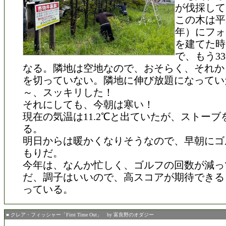
が伐採して
この木は平成
年）にフォ
を建てた時
で、もう3
なる。隣地は空地なので、おそらく、それか
を切っていない。隣地に伸び放題になってい
～、スッキリした！
それにしても、今朝は寒い！
現在の気温は11.2℃と出ていたが、ストーブ
る。
明日からは暖かくなりそうなので、早朝にゴ
もりだ。
今年は、なんか忙しく、ゴルフの回数が減っ
だ、調子はいいので、高スコアが期待できる
っている。
■ クレア・フィッシャー「First Time Out」 by 富良野のオダジー