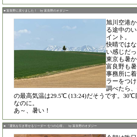
■ 富良野に戻りました！ by 富良野のオダジー
旭川空港か
る途中のい
イント。
快晴ではな
い感じだっ
東京も暑か
富良野も暑
事務所に着
ラーをつけ
調べたら、
の最高気温は29.5℃ (13:24)だそうです。3
なのに。
あ～、暑い！
■ 「運気を引き寄せるリーダー 七つの心得」 by 富良野のオダジー