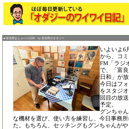
■ 富良野おしゃべり日和 by 富良野のオダジー
いよいよ6月
から、コミ
FM「ラジ
で、「富良
日和」が放
今日はフォ
をスタジオ
回目の放送
予定。
グンちゃん
な機材を選び、使い方を練習し、今日事務所
た。もちろん、セッチングもグンちゃんがや