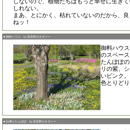
しないので、植物たちはもっと幸せに生きて
しれない。
まあ、とにかく、枯れていないのだから、良
ねッ！
■ 御料ハウス by 富良野のオダジー
御料ハウス
のスペース
たんぽぽの
リの紫、シ
いピンク。
色とりどり
■ 白樺とたんぽぽ by 富良野のオダジー