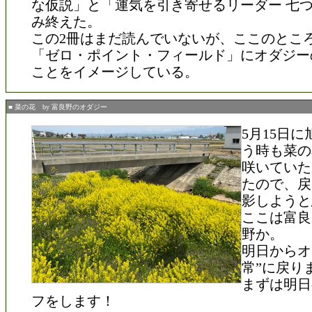
な仮説」と「運気を引き寄せるリーダー 七
み終えた。
この2冊はまだ読んでいないが、ここのとこ
「ゼロ・ポイント・フィールド」にオダジー
ことをイメージしている。
■ 菜の花 by 富良野のオダジー
5月15日
う時も菜の
咲いていた
たので、戻
影しようと
ここは富良
野か。
明日からオ
常”に戻り
まずは明日
フをします！