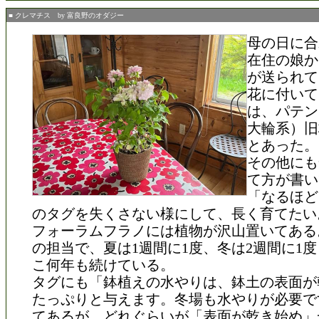
■ クレマチス by 富良野のオダジー
母の日に合
在住の娘か
が送られて
花に付いて
は、パテン
大輪系）旧
とあった。
その他にも
て方が書い
「なるほど
のタグを失くさない様にして、長く育てたい
フォーラムフラノには植物が沢山置いてある
の担当で、夏は1週間に1度、冬は2週間に1
こ何年も続けている。
タグにも「鉢植えの水やりは、鉢土の表面が
たっぷりと与えます。冬場も水やりが必要で
てあるが、どれぐらいが「表面が乾き始め」