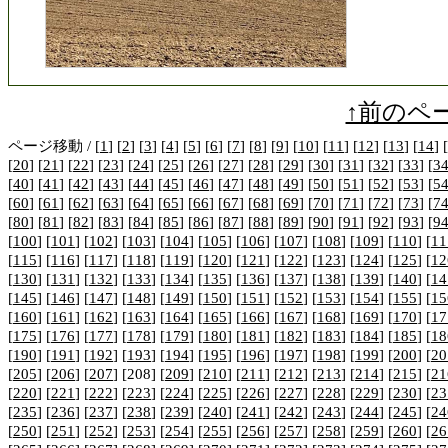
↑前のペ
ページ移動 / [
1
] [
2
] [
3
] [
4
] [
5
] [
6
] [
7
] [
8
] [
9
] [
10
] [
11
] [
12
] [
13
] [
14
] [
[
20
] [
21
] [
22
] [
23
] [
24
] [
25
] [
26
] [
27
] [
28
] [
29
] [
30
] [
31
] [
32
] [
33
] [
3
[
40
] [
41
] [
42
] [
43
] [
44
] [
45
] [
46
] [
47
] [
48
] [
49
] [
50
] [
51
] [
52
] [
53
] [
5
[
60
] [
61
] [
62
] [
63
] [
64
] [
65
] [
66
] [
67
] [
68
] [
69
] [
70
] [
71
] [
72
] [
73
] [
7
[
80
] [
81
] [
82
] [
83
] [
84
] [
85
] [
86
] [
87
] [
88
] [
89
] [
90
] [
91
] [
92
] [
93
] [
9
[
100
] [
101
] [
102
] [
103
] [
104
] [
105
] [
106
] [
107
] [
108
] [
109
] [
110
] [
11
[
115
] [
116
] [
117
] [
118
] [
119
] [
120
] [
121
] [
122
] [
123
] [
124
] [
125
] [
12
[
130
] [
131
] [
132
] [
133
] [
134
] [
135
] [
136
] [
137
] [
138
] [
139
] [
140
] [
14
[
145
] [
146
] [
147
] [
148
] [
149
] [
150
] [
151
] [
152
] [
153
] [
154
] [
155
] [
15
[
160
] [
161
] [
162
] [
163
] [
164
] [
165
] [
166
] [
167
] [
168
] [
169
] [
170
] [
17
[
175
] [
176
] [
177
] [
178
] [
179
] [
180
] [
181
] [
182
] [
183
] [
184
] [
185
] [
18
[
190
] [
191
] [
192
] [
193
] [
194
] [
195
] [
196
] [
197
] [
198
] [
199
] [
200
] [
20
[
205
] [
206
] [
207
] [208] [
209
] [
210
] [
211
] [
212
] [
213
] [
214
] [
215
] [
21
[
220
] [
221
] [
222
] [
223
] [
224
] [
225
] [
226
] [
227
] [
228
] [
229
] [
230
] [
23
[
235
] [
236
] [
237
] [
238
] [
239
] [
240
] [
241
] [
242
] [
243
] [
244
] [
245
] [
24
[
250
] [
251
] [
252
] [
253
] [
254
] [
255
] [
256
] [
257
] [
258
] [
259
] [
260
] [
26