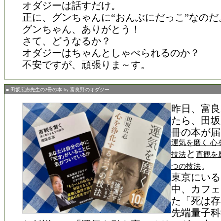
オダジーは話すだけ。
正に、グンちゃんに“おんぶにだっこ”なのだ
グンちゃん、ありがとう！
さて、どうなるか？
オダジーはちゃんとしゃべられるのか？
不安ですが、頑張りま～す。
■ 田坂広志先生の2冊の本 by 富良野のオダジー
昨日、富良
たら、田坂
冊の本が届
運気を磨く 心
と
技法
直観を
。
つの技法
東京にいる
中、カフェ
た「死は存
先端量子科