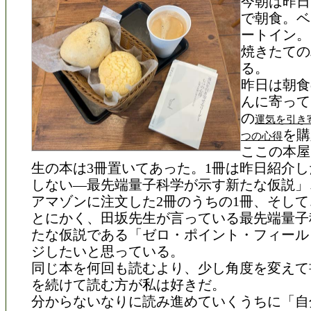
今朝は昨日
で朝食。ベ
ートイン。
焼きたての
る。
昨日は朝食
んに寄って
の
運気を引き
を購
つの心得
ここの本屋
生の本は3冊置いてあった。1冊は昨日紹介
しない―最先端量子科学が示す新たな仮説」
アマゾンに注文した2冊のうちの1冊、そし
とにかく、田坂先生が言っている最先端量子
たな仮説である「ゼロ・ポイント・フィール
ジしたいと思っている。
同じ本を何回も読むより、少し角度を変えて
を続けて読む方が私は好きだ。
分からないなりに読み進めていくうちに「自