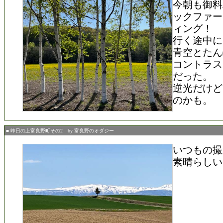
今朝も御料
ックファー
ィング！
行く途中に
青空とたん
コントラス
だった。
逆光だけど
のかも。
■ 昨日の上富良野町その2 by 富良野のオダジー
いつもの撮
素晴らしい