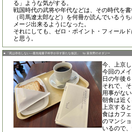
る」ような気がする。
戦国時代の武将や年代などは、その時代を書
（司馬遼太郎など）を何冊か読んでいるうち
メージ出来るようになった。
それにしても、ゼロ・ポイント・フィールド
と思う。
■ 「死は存在しない―最先端量子科学が示す新たな仮説」 by 富良野のオダジー
今、上京し
今回のメイ
日の午後６
それで、そ
用事がない
朝食は近く
上京すると
食はカフェ
のマンショ
いるので、