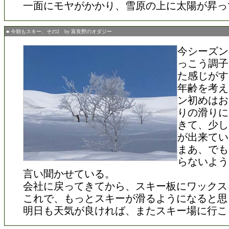
一面にモヤがかかり、雪原の上に太陽が昇っ
■ 今朝もスキー、その2 by 富良野のオダジー
今シーズン
っこう調子
た感じがす
年齢を考え
ン初めはお
りの滑りに
きて、少し
が出来てい
まあ、でも
らないよう
言い聞かせている。
会社に戻ってきてから、スキー板にワックス
これで、もっとスキーが滑るようになると思
明日も天気が良ければ、またスキー場に行こ