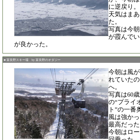
に逆戻り。
天気はまあ
た。
写真は今朝
が霞んでい
が良かった。
■ 富良野スキー場 by 富良野のオダジー
今朝は風が
れていたの
へ。
写真は60
の“プライ
ト”の一番
風は強かっ
最高だった
今朝はロー
回乗った。