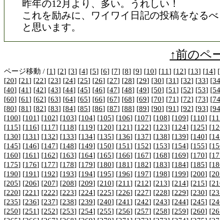
昨年の12月より、多い。うれしい！
これを励みに、ワイワイ日記の投稿をなるべ
と思います。
↑前のペ
ページ移動 / [
1
] [
2
] [
3
] [
4
] [
5
] [
6
] [
7
] [
8
] [
9
] [
10
] [
11
] [
12
] [
13
] [
14
] [
[
20
] [
21
] [
22
] [
23
] [
24
] [
25
] [
26
] [
27
] [
28
] [
29
] [
30
] [
31
] [
32
] [
33
] [
3
[
40
] [
41
] [
42
] [
43
] [
44
] [
45
] [
46
] [
47
] [
48
] [
49
] [
50
] [
51
] [
52
] [
53
] [
5
[
60
] [
61
] [
62
] [
63
] [
64
] [
65
] [
66
] [
67
] [
68
] [
69
] [
70
] [
71
] [
72
] [
73
] [
7
[
80
] [
81
] [
82
] [
83
] [
84
] [
85
] [
86
] [
87
] [
88
] [
89
] [
90
] [
91
] [
92
] [
93
] [
9
[
100
] [
101
] [
102
] [
103
] [
104
] [
105
] [
106
] [
107
] [
108
] [
109
] [
110
] [
11
[
115
] [
116
] [
117
] [
118
] [
119
] [
120
] [
121
] [
122
] [
123
] [
124
] [
125
] [
12
[
130
] [
131
] [
132
] [
133
] [
134
] [
135
] [
136
] [
137
] [
138
] [
139
] [
140
] [
14
[
145
] [
146
] [
147
] [
148
] [
149
] [
150
] [
151
] [
152
] [
153
] [
154
] [
155
] [
15
[
160
] [
161
] [
162
] [
163
] [
164
] [
165
] [
166
] [
167
] [
168
] [
169
] [
170
] [
17
[
175
] [
176
] [
177
] [
178
] [
179
] [
180
] [
181
] [
182
] [
183
] [
184
] [
185
] [
18
[
190
] [
191
] [
192
] [
193
] [
194
] [
195
] [
196
] [
197
] [
198
] [
199
] [
200
] [
20
[
205
] [
206
] [
207
] [
208
] [
209
] [
210
] [
211
] [
212
] [
213
] [
214
] [
215
] [
21
[
220
] [
221
] [
222
] [
223
] [
224
] [
225
] [
226
] [
227
] [
228
] [
229
] [
230
] [
23
[
235
] [
236
] [
237
] [
238
] [
239
] [
240
] [
241
] [
242
] [
243
] [
244
] [
245
] [
24
[
250
] [
251
] [
252
] [
253
] [
254
] [
255
] [
256
] [
257
] [
258
] [
259
] [
260
] [
26