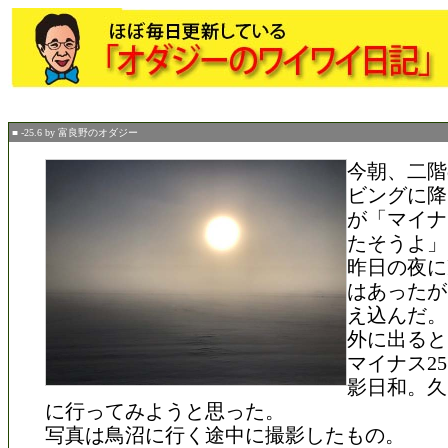
■ -25.6 by 富良野のオダジー
今朝、二階
ビングに降
が「マイナ
たそうよ」
昨日の夜に
はあったが
え込んだ。
外に出ると
マイナス2
影日和。久
に行ってみようと思った。
写真は鳥沼に行く途中に撮影したもの。