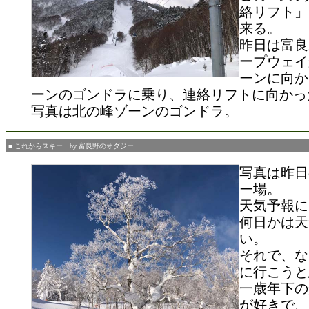
絡リフト」
来る。
昨日は富良
ープウェイ
ーンに向か
ーンのゴンドラに乗り、連絡リフトに向かっ
写真は北の峰ゾーンのゴンドラ。
■ これからスキー by 富良野のオダジー
写真は昨日
ー場。
天気予報に
何日かは天
い。
それで、な
に行こうと
一歳年下の
が好きで、