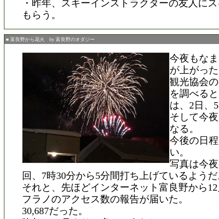
・昨年、スキーインストラクターの友人にス
もらう。
■ 富良野から花火 by 富良野のオダジー
今夜もなま
が上がった
観光協会の
を調べると
は、2日、
そして今夜
なる。
今後の日程
い。
写真は今夜
回、7時30分から5分間打ち上げているようだ
それと、先ほどインターネット富良野から1
フラノのアクセス数の報告が届いた。
30,687だった。