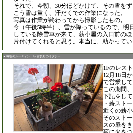
それで、今朝、30分ほどかけて、その雪を
こう雪は重く、汗だくでの作業になった。
写真は作業が終わってから撮影したもの。
今（午後5時半）、雪が降っているので、明
している除雪車が来て、薪小屋の入口前のほ
片付けてくれると思う。本当に、助かってい
■ 毎朝のルーティン by 富良野のオダジー
1Fのレス
12月18
で営業して
この期間、
下記をして
・薪ストー
近くの薪小
そのストー
スの扉をき
薪に火をつ