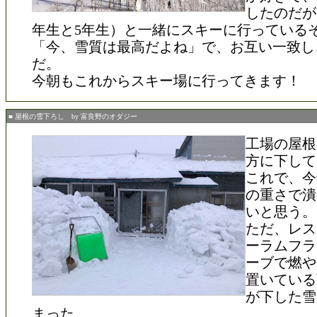
したのだが
年生と5年生）と一緒にスキーに行っている
「今、雪質は最高だよね」で、お互い一致し
だ。
今朝もこれからスキー場に行ってきます！
■ 屋根の雪下ろし by 富良野のオダジー
工場の屋根
方に下して
これで、今
の重さで潰
いと思う。
ただ、レス
ーラムフラ
ーブで燃や
置いている
が下した雪
まった。