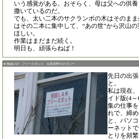
いう感覚がある。おそらく、母は父への供養
撒いているのだ。
でも、太い二本のサクランボの木はそのまま
はその二本に集中して、“あの世”から沢山の
ほしい。
作業はまだまだ続く。
明日も、頑張らねば！
■ 無線LAN・フリースポット by富良野のオダジー
先日の出張
と。
私は現在、
イド版(4～
集の仕事を
れで、締め
と、パソコ
ーネットで
とりを頻繁