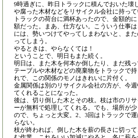
9時過ぎに、昨日トラックに積んでおいた壊
や腐った木材などをリサイクル会社に持って
トラックの荷台に満杯あったので、金額的に
額だった。まあ、仕方ない。こういう仕事は
には、勢いつけてやってしまわないと、また
ってしまう。
やるときは、やらなくては！
ということで、明日もまた続く。
明日は、また木を何本か倒したり、まだ残っ
テーブルや木材などの廃棄物をトラックで持
れで、この関係のモノはきれいに片付く。
金属関係は別のリサイクル会社の方が、今週
てくれることになった。
後は、切り倒した木とその枝。枝は市のリサ
ーが無料で処理してくれる。でも、場所が少
ので、ちょっと大変。2、3回はトラックで
らない。
枝が終われば、倒した木を薪の長さに切って
む作業。これをいい加減にやると、冬に薪を