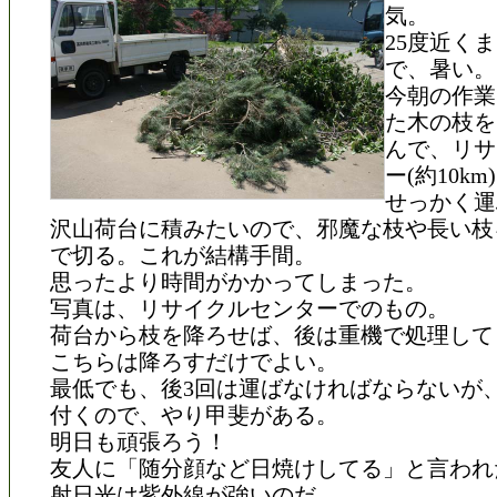
気。
25度近く
で、暑い。
今朝の作業
た木の枝を
んで、リサ
ー(約10k
せっかく運
沢山荷台に積みたいので、邪魔な枝や長い枝
で切る。これが結構手間。
思ったより時間がかかってしまった。
写真は、リサイクルセンターでのもの。
荷台から枝を降ろせば、後は重機で処理して
こちらは降ろすだけでよい。
最低でも、後3回は運ばなければならないが
付くので、やり甲斐がある。
明日も頑張ろう！
友人に「随分顔など日焼けしてる」と言われ
射日光は紫外線が強いのだ。