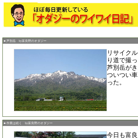
■ 芦別岳 by富良野のオダジー
リサイクル
り道で撮っ
芦別岳がき
ついつい車
った。
■ 作業は続く by富良野のオダジー
今日も富良