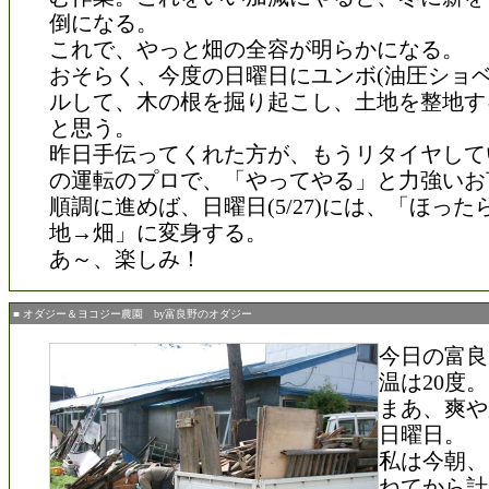
倒になる。
これで、やっと畑の全容が明らかになる。
おそらく、今度の日曜日にユンボ(油圧ショベ
ルして、木の根を掘り起こし、土地を整地す
と思う。
昨日手伝ってくれた方が、もうリタイヤして
の運転のプロで、「やってやる」と力強いお
順調に進めば、日曜日(5/27)には、「ほっ
地→畑」に変身する。
あ～、楽しみ！
■ オダジー＆ヨコジー農園 by富良野のオダジー
今日の富良
温は20度。
まあ、爽や
日曜日。
私は今朝、
ねてから計