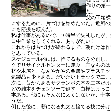
作りの第一
た。
父の工場横
にするために、片づけを始めたのだ。近所の
にも応援を頼んだ。
私は仕事があるので、10時半で失礼したが
日中作業をしてくれる。ありがたい！
これからは片づけが終わるまで、朝だけは作
と思っている。
スケジュール的には、捨てるものを分別し、
クでリサイクルセンターに運ぶ。主なものは
材や木屑と、なんやかやの金属やプラスチッ
気製品も少々ある。だいたいトラックで二、
次に、昔からあるサクランボの木を二本だけ
どの雑木をチェンソーで倒す。白樺はけっこ
本ある。他にもそんなに太くはないが、十本
うだ。
倒した後に、薪になる丸太と捨てる枝に分け