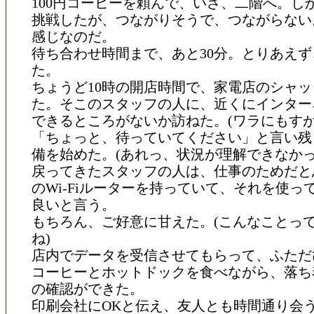
100円コーヒーを頼んで、いざ、二階へ。し
挑戦したが、つながりそうで、つながらない
感じなのだ。
待ち合わせ時間まで、あと30分。とりあえ
た。
ちょうど10時の開店時間で、家電店のシャ
た。そこのスタッフの人に、近くにインター
できるところがないか訪ねた。(ワラにもすが
「ちょっと、待っていてください」と言い残
備を始めた。(あれっ、状況が理解できなかっ
戻ってきたスタッフの人は、仕事のためだと
のWi-Fiルーターを持っていて、それを使っ
良いと言う。
もちろん、ご好意に甘えた。(こんなことっ
ね)
店内でデータを受信させてもらって、ふただ
コーヒーとホットドックを食べながら、落ち
の確認ができた。
印刷会社にOKと伝え、友人とも時間通り会