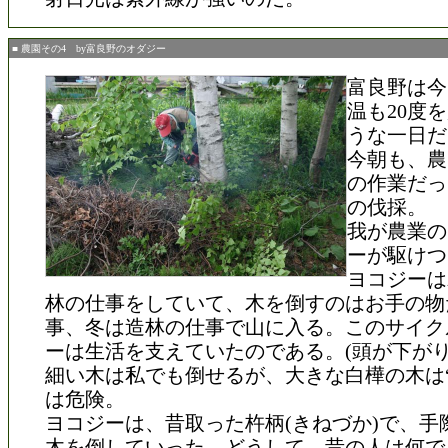
■ 農園その4 by富良野のオダジー
富良野は今
温も20度
うな一日だ
今朝も、農
の作業だっ
の伐採。
我が農業の
ーが駆けつ
ヨコジーは
林の仕事をしていて、木を倒すのはお手の物
事、冬は造林の仕事で山に入る。このサイク
ーは生活を支えていたのである。(頭が下がり
細い木は私でも倒せるが、大きな白樺の木は“
は危険。
ヨコジーは、昔取った杵柄(きねづか)で、手
木を倒していった。どうして、昔の人は何で