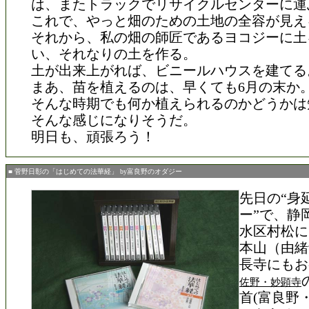
は、またトラックでリサイクルセンターに運
これで、やっと畑のための土地の全容が見え
それから、私の畑の師匠であるヨコジーに土
い、それなりの土を作る。
土が出来上がれば、ビニールハウスを建てる
まあ、苗を植えるのは、早くても6月の末か
そんな時期でも何か植えられるのかどうかは
そんな感じになりそうだ。
明日も、頑張ろう！
■ 菅野日彰の「はじめての法華経」 by富良野のオダジー
先日の“身
ー”で、静
水区村松に
本山（由緒
長寺にもお
佐野・妙顕寺
首(富良野