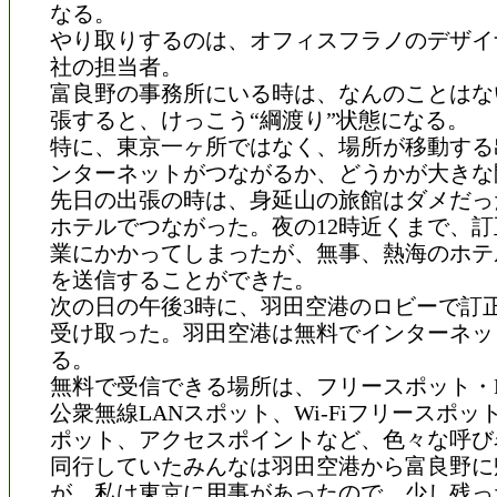
なる。
やり取りするのは、オフィスフラノのデザイ
社の担当者。
富良野の事務所にいる時は、なんのことはな
張すると、けっこう“綱渡り”状態になる。
特に、東京一ヶ所ではなく、場所が移動する
ンターネットがつながるか、どうかが大きな
先日の出張の時は、身延山の旅館はダメだっ
ホテルでつながった。夜の12時近くまで、
業にかかってしまったが、無事、熱海のホテ
を送信することができた。
次の日の午後3時に、羽田空港のロビーで訂
受け取った。羽田空港は無料でインターネッ
る。
無料で受信できる場所は、フリースポット・FR
公衆無線LANスポット、Wi-Fiフリースポッ
ポット、アクセスポイントなど、色々な呼び
同行していたみんなは羽田空港から富良野に
が、私は東京に用事があったので、少し残っ