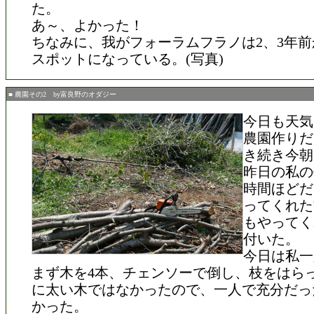
た。
あ～、よかった！
ちなみに、我がフォーラムフラノは2、3年
スポットになっている。(写真)
■ 農園その2 by富良野のオダジー
今日も天気
農園作りだ
き続き今朝
昨日の私の
時間ほどだ
ってくれた
もやってく
付いた。
今日は私一
まず木を4本、チェンソーで倒し、枝をはら
に太い木ではなかったので、一人で充分だっ
かった。