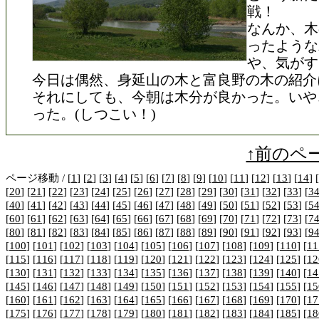
戦！
なんか、木
ったような
や、気がす
今日は偶然、身延山の木と富良野の木の紹介
それにしても、今朝は木分が良かった。いや
った。(しつこい！)
↑前のペ
ページ移動 / [
1
] [
2
] [
3
] [
4
] [
5
] [
6
] [
7
] [
8
] [
9
] [
10
] [
11
] [
12
] [
13
] [
14
] [
[
20
] [
21
] [
22
] [
23
] [
24
] [
25
] [
26
] [
27
] [
28
] [
29
] [
30
] [
31
] [
32
] [
33
] [
3
[
40
] [
41
] [
42
] [
43
] [
44
] [
45
] [
46
] [
47
] [
48
] [
49
] [
50
] [
51
] [
52
] [
53
] [
5
[
60
] [
61
] [
62
] [
63
] [
64
] [
65
] [
66
] [
67
] [
68
] [
69
] [
70
] [
71
] [
72
] [
73
] [
7
[
80
] [
81
] [
82
] [
83
] [
84
] [
85
] [
86
] [
87
] [
88
] [
89
] [
90
] [
91
] [
92
] [
93
] [
9
[
100
] [
101
] [
102
] [
103
] [
104
] [
105
] [
106
] [
107
] [
108
] [
109
] [
110
] [
11
[
115
] [
116
] [
117
] [
118
] [
119
] [
120
] [
121
] [
122
] [
123
] [
124
] [
125
] [
12
[
130
] [
131
] [
132
] [
133
] [
134
] [
135
] [
136
] [
137
] [
138
] [
139
] [
140
] [
14
[
145
] [
146
] [
147
] [
148
] [
149
] [
150
] [
151
] [
152
] [
153
] [
154
] [
155
] [
15
[
160
] [
161
] [
162
] [
163
] [
164
] [
165
] [
166
] [
167
] [
168
] [
169
] [
170
] [
17
[
175
] [
176
] [
177
] [
178
] [
179
] [
180
] [
181
] [
182
] [
183
] [
184
] [
185
] [
18