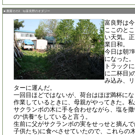
■ 農園その3 by富良野のオダジー
富良野は今
ここのとこ
い天気。正
業日和。
今日は朝7
になった。
トラックに
に二杯目)
み込み、リ
ターに運んだ。
一回目ほどではないが、荷台はほぼ満杯にな
作業しているときに、母親がやってきた。私
サクランボの木に手を合わせながら、塩を撒
の“供養”をしていると言う。
生前に父がサクランボの実をせっせと摘んで
子供たち)に食べさせていたので、これらの