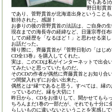
でもある)
野日彰貫首
であり、菅野貫首が北海道出身ということも
歓待された。感謝！
お参りの後の菅野貫首の法話は、ご自身の生
現在までの海長寺の経緯など、日蓮宗専任布
しての経歴を「なるほど！」と思わせる楽し
お話だった。
帰り際に、齊藤貫首が『菅野日彰の「はじめ
CD全13巻』を購入してくれた。
実は、このCDは私がインターネットで出会
てみたいと思っていたものだ。
そのCDの作者が偶然に齊藤貫首とお知り合
つ間髪入れずにお会い出来た。
偶然とは“縁”であると思う。すべては、縁の
っているのだ。縁を大切に！
昨日から、CDをお借りして、聞かせてもら
ちろんまだ1巻の一部だが、それでも十分に全
らしいものに違いないということを実感して