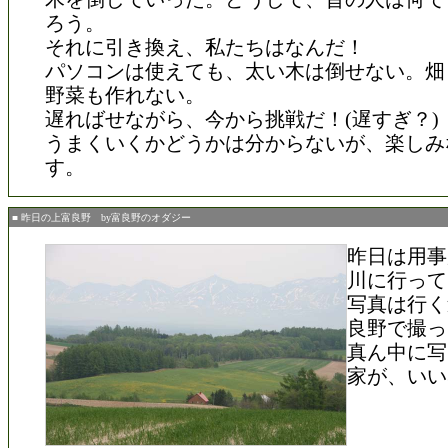
ろう。
それに引き換え、私たちはなんだ！
パソコンは使えても、太い木は倒せない。畑
野菜も作れない。
遅ればせながら、今から挑戦だ！(遅すぎ？)
うまくいくかどうかは分からないが、楽しみ
す。
■ 昨日の上富良野 by富良野のオダジー
昨日は用事
川に行って
写真は行く
良野で撮っ
真ん中に写
家が、いい