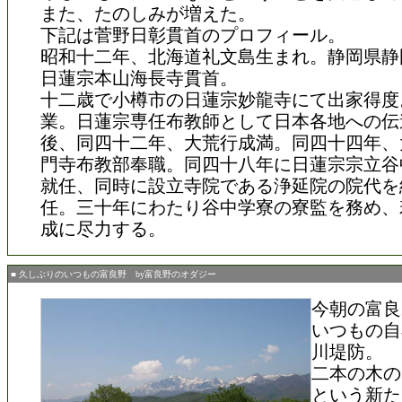
また、たのしみが増えた。
下記は菅野日彰貫首のプロフィール。
昭和十二年、北海道礼文島生まれ。静岡県静
日蓮宗本山海長寺貫首。
十二歳で小樽市の日蓮宗妙龍寺にて出家得度
業。日蓮宗専任布教師として日本各地への伝
後、同四十二年、大荒行成満。同四十四年、
門寺布教部奉職。同四十八年に日蓮宗宗立谷
就任、同時に設立寺院である浄延院の院代を
任。三十年にわたり谷中学寮の寮監を務め、
成に尽力する。
■ 久しぶりのいつもの富良野 by富良野のオダジー
今朝の富良
いつもの自
川堤防。
二本の木の
という新た