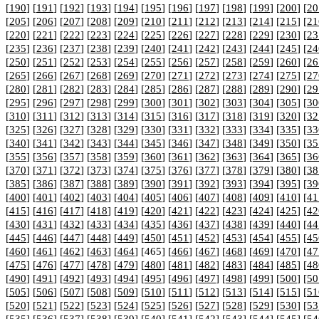
[
190
] [
191
] [
192
] [
193
] [
194
] [
195
] [
196
] [
197
] [
198
] [
199
] [
200
] [
20
[
205
] [
206
] [
207
] [
208
] [
209
] [
210
] [
211
] [
212
] [
213
] [
214
] [
215
] [
21
[
220
] [
221
] [
222
] [
223
] [
224
] [
225
] [
226
] [
227
] [
228
] [
229
] [
230
] [
23
[
235
] [
236
] [
237
] [
238
] [
239
] [
240
] [
241
] [
242
] [
243
] [
244
] [
245
] [
24
[
250
] [
251
] [
252
] [
253
] [
254
] [
255
] [
256
] [
257
] [
258
] [
259
] [
260
] [
26
[
265
] [
266
] [
267
] [
268
] [
269
] [
270
] [
271
] [
272
] [
273
] [
274
] [
275
] [
27
[
280
] [
281
] [
282
] [
283
] [
284
] [
285
] [
286
] [
287
] [
288
] [
289
] [
290
] [
29
[
295
] [
296
] [
297
] [
298
] [
299
] [
300
] [
301
] [
302
] [
303
] [
304
] [
305
] [
30
[
310
] [
311
] [
312
] [
313
] [
314
] [
315
] [
316
] [
317
] [
318
] [
319
] [
320
] [
32
[
325
] [
326
] [
327
] [
328
] [
329
] [
330
] [
331
] [
332
] [
333
] [
334
] [
335
] [
33
[
340
] [
341
] [
342
] [
343
] [
344
] [
345
] [
346
] [
347
] [
348
] [
349
] [
350
] [
35
[
355
] [
356
] [
357
] [
358
] [
359
] [
360
] [
361
] [
362
] [
363
] [
364
] [
365
] [
36
[
370
] [
371
] [
372
] [
373
] [
374
] [
375
] [
376
] [
377
] [
378
] [
379
] [
380
] [
38
[
385
] [
386
] [
387
] [
388
] [
389
] [
390
] [
391
] [
392
] [
393
] [
394
] [
395
] [
39
[
400
] [
401
] [
402
] [
403
] [
404
] [
405
] [
406
] [
407
] [
408
] [
409
] [
410
] [
41
[
415
] [
416
] [
417
] [
418
] [
419
] [
420
] [
421
] [
422
] [
423
] [
424
] [
425
] [
42
[
430
] [
431
] [
432
] [
433
] [
434
] [
435
] [
436
] [
437
] [
438
] [
439
] [
440
] [
44
[
445
] [
446
] [
447
] [
448
] [
449
] [
450
] [
451
] [
452
] [
453
] [
454
] [
455
] [
45
[
460
] [
461
] [
462
] [
463
] [
464
] [465] [
466
] [
467
] [
468
] [
469
] [
470
] [
47
[
475
] [
476
] [
477
] [
478
] [
479
] [
480
] [
481
] [
482
] [
483
] [
484
] [
485
] [
48
[
490
] [
491
] [
492
] [
493
] [
494
] [
495
] [
496
] [
497
] [
498
] [
499
] [
500
] [
50
[
505
] [
506
] [
507
] [
508
] [
509
] [
510
] [
511
] [
512
] [
513
] [
514
] [
515
] [
51
[
520
] [
521
] [
522
] [
523
] [
524
] [
525
] [
526
] [
527
] [
528
] [
529
] [
530
] [
53