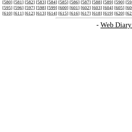
[
580
] [
581
] [
582
] [
583
] [
584
] [
585
] [
586
] [
587
] [
588
] [
589
] [
590
] [
59
[
595
] [
596
] [
597
] [
598
] [
599
] [
600
] [
601
] [
602
] [
603
] [
604
] [
605
] [
60
[
610
] [
611
] [
612
] [
613
] [
614
] [
615
] [
616
] [
617
] [
618
] [
619
] [
620
] [
62
-
Web Diary 