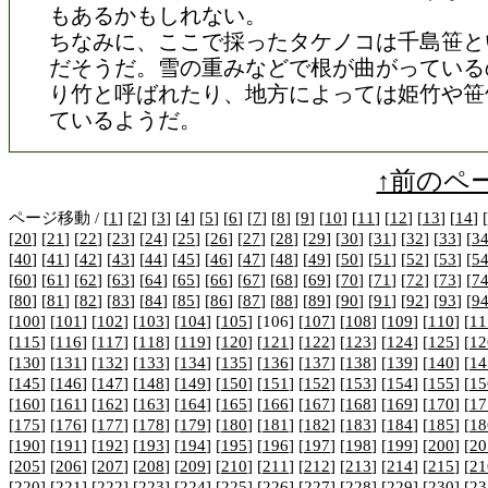
もあるかもしれない。
ちなみに、ここで採ったタケノコは千島笹と
だそうだ。雪の重みなどで根が曲がっている
り竹と呼ばれたり、地方によっては姫竹や笹
ているようだ。
↑前のペ
ページ移動 / [
1
] [
2
] [
3
] [
4
] [
5
] [
6
] [
7
] [
8
] [
9
] [
10
] [
11
] [
12
] [
13
] [
14
] [
[
20
] [
21
] [
22
] [
23
] [
24
] [
25
] [
26
] [
27
] [
28
] [
29
] [
30
] [
31
] [
32
] [
33
] [
3
[
40
] [
41
] [
42
] [
43
] [
44
] [
45
] [
46
] [
47
] [
48
] [
49
] [
50
] [
51
] [
52
] [
53
] [
5
[
60
] [
61
] [
62
] [
63
] [
64
] [
65
] [
66
] [
67
] [
68
] [
69
] [
70
] [
71
] [
72
] [
73
] [
7
[
80
] [
81
] [
82
] [
83
] [
84
] [
85
] [
86
] [
87
] [
88
] [
89
] [
90
] [
91
] [
92
] [
93
] [
9
[
100
] [
101
] [
102
] [
103
] [
104
] [
105
] [106] [
107
] [
108
] [
109
] [
110
] [
11
[
115
] [
116
] [
117
] [
118
] [
119
] [
120
] [
121
] [
122
] [
123
] [
124
] [
125
] [
12
[
130
] [
131
] [
132
] [
133
] [
134
] [
135
] [
136
] [
137
] [
138
] [
139
] [
140
] [
14
[
145
] [
146
] [
147
] [
148
] [
149
] [
150
] [
151
] [
152
] [
153
] [
154
] [
155
] [
15
[
160
] [
161
] [
162
] [
163
] [
164
] [
165
] [
166
] [
167
] [
168
] [
169
] [
170
] [
17
[
175
] [
176
] [
177
] [
178
] [
179
] [
180
] [
181
] [
182
] [
183
] [
184
] [
185
] [
18
[
190
] [
191
] [
192
] [
193
] [
194
] [
195
] [
196
] [
197
] [
198
] [
199
] [
200
] [
20
[
205
] [
206
] [
207
] [
208
] [
209
] [
210
] [
211
] [
212
] [
213
] [
214
] [
215
] [
21
[
220
] [
221
] [
222
] [
223
] [
224
] [
225
] [
226
] [
227
] [
228
] [
229
] [
230
] [
23