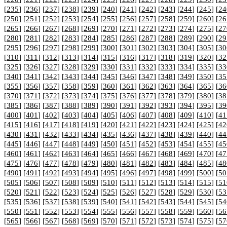
[
235
] [
236
] [
237
] [
238
] [
239
] [
240
] [
241
] [
242
] [
243
] [
244
] [
245
] [
24
[
250
] [
251
] [
252
] [
253
] [
254
] [
255
] [
256
] [
257
] [
258
] [
259
] [
260
] [
26
[
265
] [
266
] [
267
] [
268
] [
269
] [
270
] [
271
] [
272
] [
273
] [
274
] [
275
] [
27
[
280
] [
281
] [
282
] [
283
] [
284
] [
285
] [
286
] [
287
] [
288
] [
289
] [
290
] [
29
[
295
] [
296
] [
297
] [
298
] [
299
] [
300
] [
301
] [
302
] [
303
] [
304
] [
305
] [
30
[
310
] [
311
] [
312
] [
313
] [
314
] [
315
] [
316
] [
317
] [
318
] [
319
] [
320
] [
32
[
325
] [
326
] [
327
] [
328
] [
329
] [
330
] [
331
] [
332
] [
333
] [
334
] [
335
] [
33
[
340
] [
341
] [
342
] [
343
] [
344
] [
345
] [
346
] [
347
] [
348
] [
349
] [
350
] [
35
[
355
] [
356
] [
357
] [
358
] [
359
] [
360
] [
361
] [
362
] [
363
] [
364
] [
365
] [
36
[
370
] [
371
] [
372
] [
373
] [
374
] [
375
] [
376
] [
377
] [
378
] [
379
] [
380
] [
38
[
385
] [
386
] [
387
] [
388
] [
389
] [
390
] [
391
] [
392
] [
393
] [
394
] [
395
] [
39
[
400
] [
401
] [
402
] [
403
] [
404
] [
405
] [
406
] [
407
] [
408
] [
409
] [
410
] [
41
[
415
] [
416
] [
417
] [
418
] [
419
] [
420
] [
421
] [
422
] [
423
] [
424
] [
425
] [
42
[
430
] [
431
] [
432
] [
433
] [
434
] [
435
] [
436
] [
437
] [
438
] [
439
] [
440
] [
44
[
445
] [
446
] [
447
] [
448
] [
449
] [
450
] [
451
] [
452
] [
453
] [
454
] [
455
] [
45
[
460
] [
461
] [
462
] [
463
] [
464
] [
465
] [
466
] [
467
] [
468
] [
469
] [
470
] [
47
[
475
] [
476
] [
477
] [
478
] [
479
] [
480
] [
481
] [
482
] [
483
] [
484
] [
485
] [
48
[
490
] [
491
] [
492
] [
493
] [
494
] [
495
] [
496
] [
497
] [
498
] [
499
] [
500
] [
50
[
505
] [
506
] [
507
] [
508
] [
509
] [
510
] [
511
] [
512
] [
513
] [
514
] [
515
] [
51
[
520
] [
521
] [
522
] [
523
] [
524
] [
525
] [
526
] [
527
] [
528
] [
529
] [
530
] [
53
[
535
] [
536
] [
537
] [
538
] [
539
] [
540
] [
541
] [
542
] [
543
] [
544
] [
545
] [
54
[
550
] [
551
] [
552
] [
553
] [
554
] [
555
] [
556
] [
557
] [
558
] [
559
] [
560
] [
56
[
565
] [
566
] [
567
] [
568
] [
569
] [
570
] [
571
] [
572
] [
573
] [
574
] [
575
] [
57