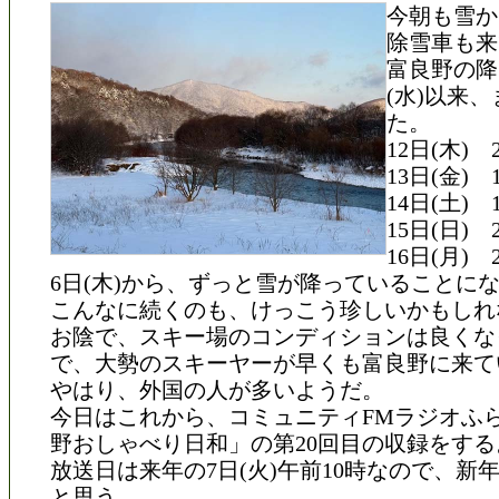
今朝も雪か
除雪車も来
富良野の降
(水)以来
た。
12日(木) 
13日(金) 
14日(土) 
15日(日) 
16日(月) 
6日(木)から、ずっと雪が降っていることに
こんなに続くのも、けっこう珍しいかもしれ
お陰で、スキー場のコンディションは良くな
で、大勢のスキーヤーが早くも富良野に来て
やはり、外国の人が多いようだ。
今日はこれから、コミュニティFMラジオふ
野おしゃべり日和」の第20回目の収録をする
放送日は来年の7日(火)午前10時なので、新
と思う。