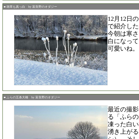
■ 雑草も真っ白 by 富良野のオダジー
12月12
で紹介した
今朝は寒さ
白になって
可愛いね。
■ ふらの五条大橋 by 富良野のオダジー
最近の撮影
る「ふらの
凍った白い
湧き上がる