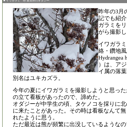
■ イワガラミ by 富良野のオダジー
昨年の3月
記でも紹介
ガラミをリ
がら撮影し
イワガラミ
絡・鑽地風
Hydrangea h
）は、アジ
イ属の落葉
別名はユキカズラ。
今年の夏にイワガラミを撮影しようと思った
の立て看板があったので、諦めた。
オダジーが中学生の頃、タケノコを採りに北
に来たことがあった。その時は看板なんて無
れたように思う。
ただ最近は熊が頻繁に出没しているようなの