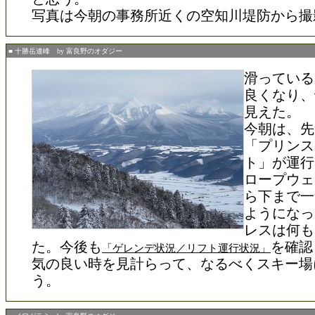
写真は今朝の事務所近くの空知川堤防から撮
■ 十勝岳連峰 by 富良野のオダジー
滑っている
良くなり、
見えた。
今朝は、先
「プリンス
ト」が運行
ロープウェ
ら下まで一
ようになっ
レスは何も
た。今後も
を確認
「ゲレンデ状況／リフト運行状況」
気の良い時を見計らって、なるべくスキー場
う。