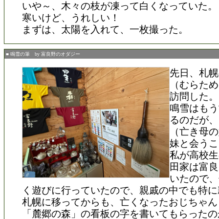
いや～、木々の枝が凍って白くなっていた。
寒いけど、うれしい！
まずは、太陽を入れて、一枚撮った。
■ 鳴雪の筆 by 富良野のオダジー
先日、札幌
（むらため
訪問した。
鳴雪はもう
るのだが、
（亡き母の
妹と会うこ
私が高校生
田家は富良
いたので、
く遊びに行っていたので、親戚の中でも特に
札幌に移ってからも、亡くなったおじちゃん
「麓郷の森」の看板の字を書いてもらったの