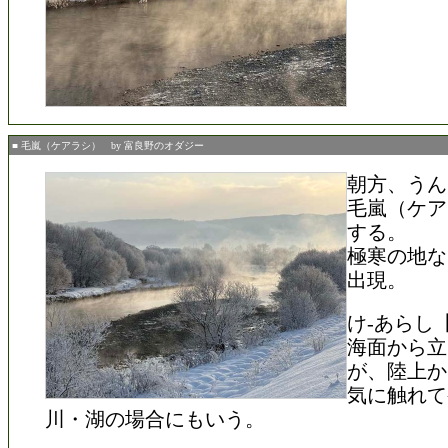
■ 毛嵐（ケアラシ） by 富良野のオダジー
朝方、うん
毛嵐（ケア
する。
極寒の地な
出現。
け‐あらし
海面から立
が、陸上か
気に触れて
川・湖の場合にもいう。