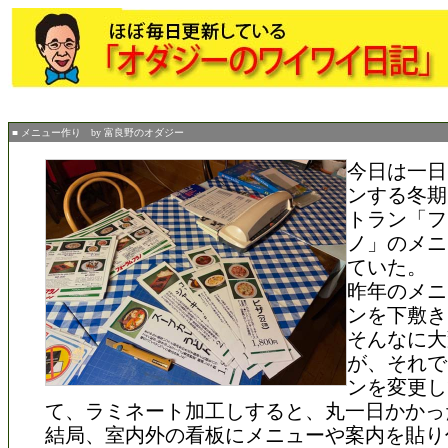
■ メニュー作り by 富良野のオダジー
今日は一日
ンする冬期
トラン「フ
ノ」のメニ
ていた。
昨年のメニ
ンを下敷き
そんなに大
が、それで
ンを変更し
て、ラミネート加工しすると、丸一日かかっ
結局、室内外の看板にメニューや案内を貼り