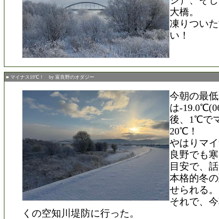
シ）、そし
大橋。
凍りついた
い！
■ マイナス19℃！ by 富良野のオダジー
今朝の最低
は-19.0℃(0
後、1℃で
20℃！
やはりマイ
良野でも寒
目安で、話
本格的冬の
せられる。
それで、今
くの空知川堤防に行った。