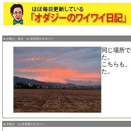
■ 夕焼け、続き by 富良野のオダジー
同じ場所で
た。
こちらも、
た。
■ 夕焼け by 富良野のオダジー