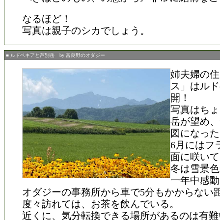
なるほど！
写真は親子のシカでしょう。
■ ルドベキアと芦別岳 by 富良野のオダジー
姉夫婦の住
ス」はルド
開！
写真はちょ
岳が望め、
図になった
6月にはフ
面に咲いて
冬は雪景色
一年中感動
オダジーの事務所から車で5分もかからない
度々訪れては、お茶を飲んでいる。
近くに、気分転換できる場所があるのは有難