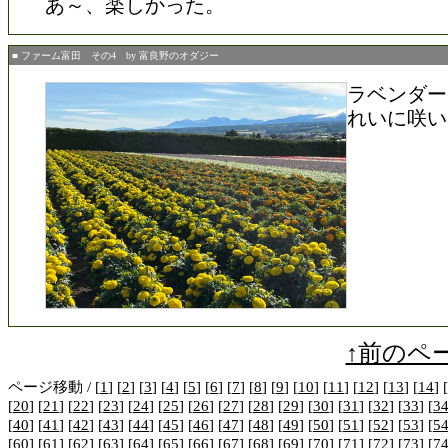
あ～、楽しかった。
■ ファーム富田 その4 by 富良野のオダジー
ラベンダー
れいに咲い
↑前のペ
ページ移動 / [
1
] [
2
] [
3
] [
4
] [
5
] [
6
] [
7
] [
8
] [
9
] [
10
] [
11
] [
12
] [
13
] [
14
] [
[
20
] [
21
] [
22
] [
23
] [
24
] [
25
] [
26
] [
27
] [
28
] [
29
] [
30
] [
31
] [
32
] [
33
] [
3
[
40
] [
41
] [
42
] [
43
] [
44
] [
45
] [
46
] [
47
] [
48
] [
49
] [
50
] [
51
] [
52
] [
53
] [
5
[
60
] [
61
] [
62
] [
63
] [
64
] [
65
] [
66
] [
67
] [
68
] [
69
] [
70
] [
71
] [
72
] [
73
] [
7