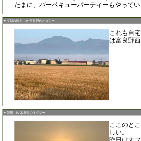
たまに、バーベキューパーティーもやってい
■ 今朝の続き by 富良野のオダジー
これも自宅
は富良野西
■ 朝陽 by 富良野のオダジー
ここのとこ
しい。
昨日はオフ