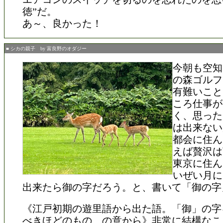
徳”だ。
あ～、良かった！
■ シカの親子 by 富良野のオダジー
今朝も空知
の森ゴルフ
有難いこと
ころ仕事が
く、思った
は出来ない
都会に住ん
えば贅沢は
東京に住ん
いぜい月に
出来たら御の字だろう。と、書いて「御の字
《江戸初期の遊里語から出た語。「御」の字
べきほどのもの、の意から》非常に結構なこ