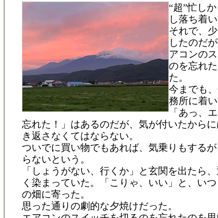
“超”忙し
し落ち着い
それで、少
したのだが
アコンのス
のを忘れた
た。
今までも、
務所に着い
「あっ、エ
忘れた！」はあるのだが、気が付いたからに
き返さなくてはならない。
ついでに買い物でもあれば、気乗りもするが
らないという。
「しょうがない、行くか」と玄関を出たら、
く染まっていた。「こりゃ、いい」と、いつ
の畑に寄った。
思った通りの劇的な夕焼けだった。
エアコンのスイッチを切るのを忘れたのを思