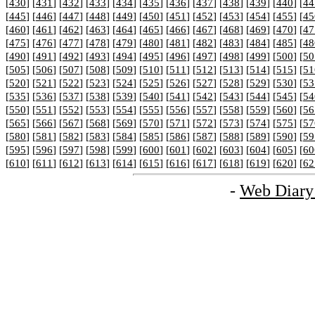
[
430
] [
431
] [
432
] [
433
] [
434
] [
435
] [
436
] [
437
] [
438
] [
439
] [
440
] [
44
[
445
] [
446
] [
447
] [
448
] [
449
] [
450
] [
451
] [
452
] [
453
] [
454
] [
455
] [
45
[
460
] [
461
] [
462
] [
463
] [
464
] [
465
] [
466
] [
467
] [
468
] [
469
] [
470
] [
47
[
475
] [
476
] [
477
] [
478
] [
479
] [
480
] [
481
] [
482
] [
483
] [
484
] [
485
] [
48
[
490
] [
491
] [
492
] [
493
] [
494
] [
495
] [
496
] [
497
] [
498
] [
499
] [
500
] [
50
[
505
] [
506
] [
507
] [
508
] [
509
] [
510
] [
511
] [
512
] [
513
] [
514
] [
515
] [
51
[
520
] [
521
] [
522
] [
523
] [
524
] [
525
] [
526
] [
527
] [
528
] [
529
] [
530
] [
53
[
535
] [
536
] [
537
] [
538
] [
539
] [
540
] [
541
] [
542
] [
543
] [
544
] [
545
] [
54
[
550
] [
551
] [
552
] [
553
] [
554
] [
555
] [
556
] [
557
] [
558
] [
559
] [
560
] [
56
[
565
] [
566
] [
567
] [
568
] [
569
] [
570
] [
571
] [
572
] [
573
] [
574
] [
575
] [
57
[
580
] [
581
] [
582
] [
583
] [
584
] [
585
] [
586
] [
587
] [
588
] [
589
] [
590
] [
59
[
595
] [
596
] [
597
] [
598
] [
599
] [
600
] [
601
] [
602
] [
603
] [
604
] [
605
] [
60
[
610
] [
611
] [
612
] [
613
] [
614
] [
615
] [
616
] [
617
] [
618
] [
619
] [
620
] [
62
-
Web Diary 