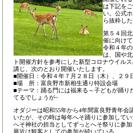
は下記をご
い。公式ホ
ら抜粋した
第５４回北
催に向けて
令和４年の
は、国や北
ト開催方針を参考にした新型コロナウイルス
講じ、次のとおり開催いたします。
■開催日：令和４年７月２８日（木）、２９
■場 所：富良野市新相生通り特設会場
■テーマ：踊る門には福来る～子どもが踊り
てるでしょうが~
オダジーは昭和55年から4年間富良野青年会
いたが、その時は毎年へそ踊りに参加してい
へそ神社の担当としてずっとへそ祭りに参加
最近は観客としての参加が続いている。