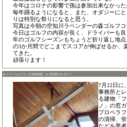
今年はコロナの影響で孫は参加出来なかった
毎年踊るようになると、また、オダジーにと
りは特別な祭りになると思う。
写真は今朝の空知川ラベンダーの森ゴルフコ
今日はゴルフの内容が良く、ドライバーも良
年のゴルフシーズンもちょうど折り返し地点
の3か月間でどこまでスコアが伸ばせるか、
てきた。
頑張ります！
■ フォーラムフラノの清掃依頼 by 富良野のオダジー
7月22日
事務所とレ
る建物「フ
ノ」の窓ガ
プロペラフ
の清掃、蛍
などを業者