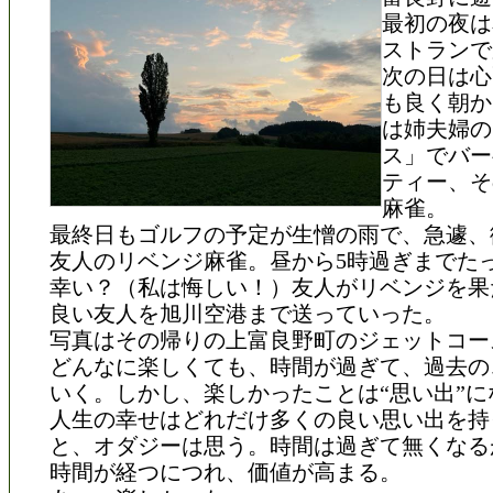
最初の夜は
ストランで
次の日は心
も良く朝か
は姉夫婦の
ス」でバー
ティー、そ
麻雀。
最終日もゴルフの予定が生憎の雨で、急遽、
友人のリベンジ麻雀。昼から5時過ぎまでた
幸い？（私は悔しい！）友人がリベンジを果
良い友人を旭川空港まで送っていった。
写真はその帰りの上富良野町のジェットコー
どんなに楽しくても、時間が過ぎて、過去の
いく。しかし、楽しかったことは“思い出”に
人生の幸せはどれだけ多くの良い思い出を持
と、オダジーは思う。時間は過ぎて無くなる
時間が経つにつれ、価値が高まる。