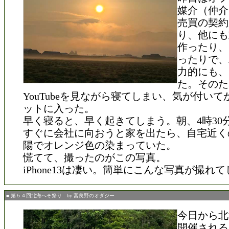
媒介（仲介
売買の契約
り、他にも
作ったり、
ったりで、
力的にも、
た。そのた
YouTubeを見ながら寝てしまい、気が付い
ットに入った。
早く寝ると、早く起きてしまう。朝、4時30
すぐに会社に向おうと家を出たら、自宅近く
陽でオレンジ色の染まっていた。
慌てて、撮ったのがこの写真。
iPhone13は凄い。簡単にこんな写真が撮れ
■ 第５４回北海へそ祭り by 富良野のオダジー
今日から北
開催される