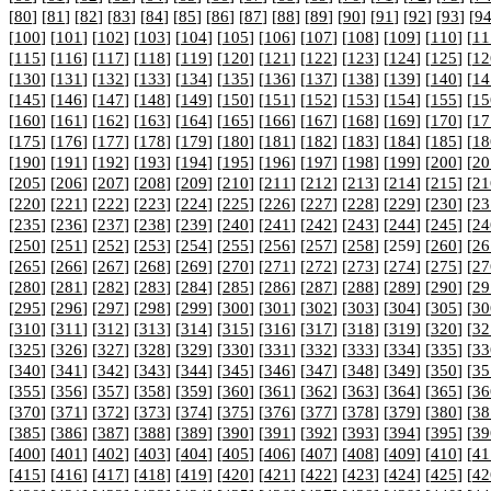
[
80
] [
81
] [
82
] [
83
] [
84
] [
85
] [
86
] [
87
] [
88
] [
89
] [
90
] [
91
] [
92
] [
93
] [
9
[
100
] [
101
] [
102
] [
103
] [
104
] [
105
] [
106
] [
107
] [
108
] [
109
] [
110
] [
11
[
115
] [
116
] [
117
] [
118
] [
119
] [
120
] [
121
] [
122
] [
123
] [
124
] [
125
] [
12
[
130
] [
131
] [
132
] [
133
] [
134
] [
135
] [
136
] [
137
] [
138
] [
139
] [
140
] [
14
[
145
] [
146
] [
147
] [
148
] [
149
] [
150
] [
151
] [
152
] [
153
] [
154
] [
155
] [
15
[
160
] [
161
] [
162
] [
163
] [
164
] [
165
] [
166
] [
167
] [
168
] [
169
] [
170
] [
17
[
175
] [
176
] [
177
] [
178
] [
179
] [
180
] [
181
] [
182
] [
183
] [
184
] [
185
] [
18
[
190
] [
191
] [
192
] [
193
] [
194
] [
195
] [
196
] [
197
] [
198
] [
199
] [
200
] [
20
[
205
] [
206
] [
207
] [
208
] [
209
] [
210
] [
211
] [
212
] [
213
] [
214
] [
215
] [
21
[
220
] [
221
] [
222
] [
223
] [
224
] [
225
] [
226
] [
227
] [
228
] [
229
] [
230
] [
23
[
235
] [
236
] [
237
] [
238
] [
239
] [
240
] [
241
] [
242
] [
243
] [
244
] [
245
] [
24
[
250
] [
251
] [
252
] [
253
] [
254
] [
255
] [
256
] [
257
] [
258
] [259] [
260
] [
26
[
265
] [
266
] [
267
] [
268
] [
269
] [
270
] [
271
] [
272
] [
273
] [
274
] [
275
] [
27
[
280
] [
281
] [
282
] [
283
] [
284
] [
285
] [
286
] [
287
] [
288
] [
289
] [
290
] [
29
[
295
] [
296
] [
297
] [
298
] [
299
] [
300
] [
301
] [
302
] [
303
] [
304
] [
305
] [
30
[
310
] [
311
] [
312
] [
313
] [
314
] [
315
] [
316
] [
317
] [
318
] [
319
] [
320
] [
32
[
325
] [
326
] [
327
] [
328
] [
329
] [
330
] [
331
] [
332
] [
333
] [
334
] [
335
] [
33
[
340
] [
341
] [
342
] [
343
] [
344
] [
345
] [
346
] [
347
] [
348
] [
349
] [
350
] [
35
[
355
] [
356
] [
357
] [
358
] [
359
] [
360
] [
361
] [
362
] [
363
] [
364
] [
365
] [
36
[
370
] [
371
] [
372
] [
373
] [
374
] [
375
] [
376
] [
377
] [
378
] [
379
] [
380
] [
38
[
385
] [
386
] [
387
] [
388
] [
389
] [
390
] [
391
] [
392
] [
393
] [
394
] [
395
] [
39
[
400
] [
401
] [
402
] [
403
] [
404
] [
405
] [
406
] [
407
] [
408
] [
409
] [
410
] [
41
[
415
] [
416
] [
417
] [
418
] [
419
] [
420
] [
421
] [
422
] [
423
] [
424
] [
425
] [
42