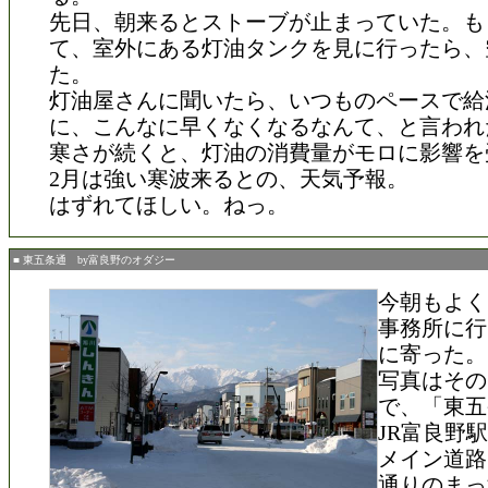
先日、朝来るとストーブが止まっていた。も
て、室外にある灯油タンクを見に行ったら、空
た。
灯油屋さんに聞いたら、いつものペースで給
に、こんなに早くなくなるなんて、と言われ
寒さが続くと、灯油の消費量がモロに影響を
2月は強い寒波来るとの、天気予報。
はずれてほしい。ねっ。
■ 東五条通 by富良野のオダジー
今朝もよく
事務所に行
に寄った。
写真はその
で、「東五
JR富良野
メイン道路
通りのまっ