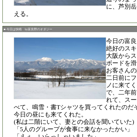
に、芦別岳
える。
■ 今日は快晴 by富良野のオダジー
今日の富良
絶好のスキ
大阪からス
ボードを滑
お客さんの
二日前にフ
ノに来てく
で、二年前
れて、スー
べて、鳴雪・書Tシャツを買ってくれたのだ
今日の昼にも来てくれた。
(私は二階にいて、妻との会話を聞いていた)
「5人のグループが食事に来なかったかい」
「えぇ、いらっしゃいました」