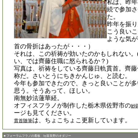
私は、昨年
続で参加さ
た。
昨年を振り
こう良いこ
ような気が
首の骨折はあったが・・・）
それは、この祈祷が効いたのかもしれない。
い、では齊藤住職に怒られるか？)
写真は、祈祷をしている齊藤日軌貫首。齊藤
称だ。さいとうにちきかんじゅ、と読む。
今年も参加できたので、きっと良いことが多
思う。そうあって、ほしい。
南無妙法蓮華経。
オフィスフラノが制作した栃木県佐野市の
妙
ージも見てください。
は、ちょこちょこ更新しています。
貫首随筆
■ フォーラムフラノの看板 by富良野のオダジー