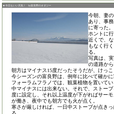
■ 今日もいい天気！ by富良野のオダジー
今朝、妻の
あり、事務
に寄った。
ホントに行
近くで、な
もなく行く
る。
写真は、実
の道路から
朝方はマイナス15度だったそうだが、けっ
今シーズンの富良野は、例年に比べて確かに
フォーラムフラノでは、観葉植物を置いてい
中マイナスには出来ない。それで、ストーブ
度に設定し、それ以上温度が下がればサーモ
が働き、夜中でも朝方でも火が点く。
寒さが厳しければ、一日中ストーブが点きっ
る。