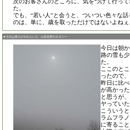
次のお客さんのところに、気をつけて行って
た。
でも、“若い人”と会うと、ついつい色々な話
のは、単に、歳を取っただけではないよねぇ
■ 今日は寒さがやわらいだ by富良野のオダジー
今日は朝か
路の雪も少
た。
ここのとこ
ったので、
昨日に比べ
が高かった
と思うが、
ヤっていた
こういうと
ラムフラノ
に寄ること