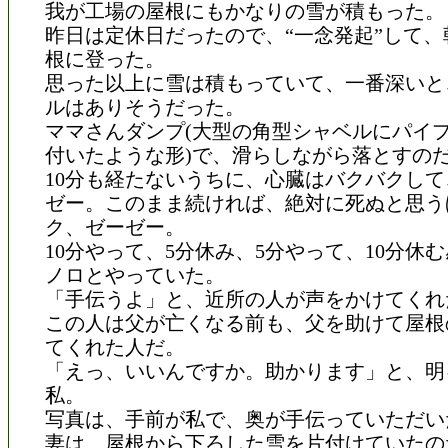
我が工場の屋根にもかなりの雪が積もった。
昨日は定休日だったので、“一念発起”して、
根に登った。
思った以上に雪は積もっていて、一番深いと
ルはありそうだった。
ママさんダンプ(大型の角型シャベルにパイ
付いたような形)で、滑らしながら落とすの
10分も経たないうちに、心臓はバクバクし
ゼー。このまま続ければ、絶対に死ぬと思う
ク、ゼーゼー。
10分やって、5分休み、5分やって、10分休
ノロとやっていた。
「手伝うよ」と、近所の人が声をかけてくれ
この人は父が亡くなる前も、父を助けて屋根
てくれた人だ。
「えっ、いいんですか。助かります」と、明
私。
写真は、手前が私で、奥が手伝っていただい
妻は、屋根から下ろした雪を片付けていたの