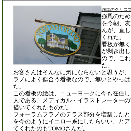
昨年のクリス
強風のため
を今朝、友
んが、直し
くれた。
看板が無く
が剥き出し
ので、これ
た。
お客さんはそんなに気にならないと思うが、
ラノによく似合う看板なので、無いとやっぱ
た。
この看板の絵は、ニューヨークに今も在住し
人である、メディカル・イラストレーターのT
描いてくれたものだ。
フォーラムフラノのテラス部分を増築したと
を今のようにイエロー系にしたらいい、とア
てくれたのもTOMOさんだ。