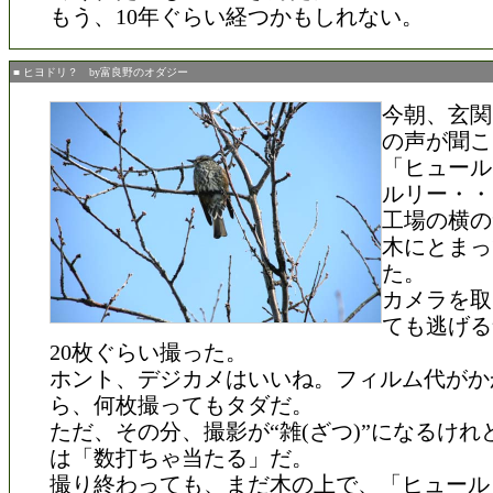
もう、10年ぐらい経つかもしれない。
■ ヒヨドリ？ by富良野のオダジー
今朝、玄関
の声が聞こ
「ヒュール
ルリー・・
工場の横の
木にとまっ
た。
カメラを取
ても逃げる
20枚ぐらい撮った。
ホント、デジカメはいいね。フィルム代がか
ら、何枚撮ってもタダだ。
ただ、その分、撮影が“雑(ざつ)”になるけれ
は「数打ちゃ当たる」だ。
撮り終わっても、まだ木の上で、「ヒュール