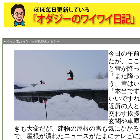
■ ずっと雪だった by富良野のオダジー
今日の午前
たが、ここ
と雪が降っ
「また降っ
う、雪はい
「本当です
いいですね
近所の人と
交わす挨拶
玄関や車庫
きも大変だが、建物の屋根の雪も気にかかる
で、屋根が潰れたニュースがたまにテレビに