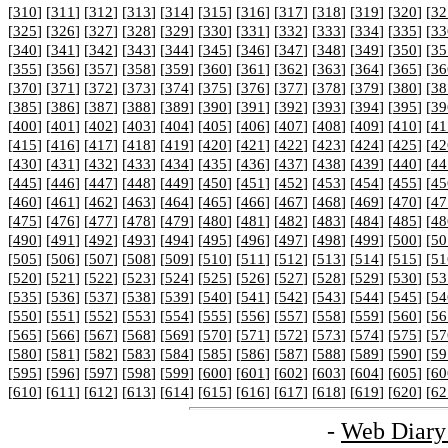
[
310
] [
311
] [
312
] [
313
] [
314
] [
315
] [
316
] [
317
] [
318
] [
319
] [
320
] [
32
[
325
] [
326
] [
327
] [
328
] [
329
] [
330
] [
331
] [
332
] [
333
] [
334
] [
335
] [
33
[
340
] [
341
] [
342
] [
343
] [
344
] [
345
] [
346
] [
347
] [
348
] [
349
] [
350
] [
35
[
355
] [
356
] [
357
] [
358
] [
359
] [
360
] [
361
] [
362
] [
363
] [
364
] [
365
] [
36
[
370
] [
371
] [
372
] [
373
] [
374
] [
375
] [
376
] [
377
] [
378
] [
379
] [
380
] [
38
[
385
] [
386
] [
387
] [
388
] [
389
] [
390
] [
391
] [
392
] [
393
] [
394
] [
395
] [
39
[
400
] [
401
] [
402
] [
403
] [
404
] [
405
] [
406
] [
407
] [
408
] [
409
] [
410
] [
41
[
415
] [
416
] [
417
] [
418
] [
419
] [
420
] [
421
] [
422
] [
423
] [
424
] [
425
] [
42
[
430
] [
431
] [
432
] [
433
] [
434
] [
435
] [
436
] [
437
] [
438
] [
439
] [
440
] [
44
[
445
] [
446
] [
447
] [
448
] [
449
] [
450
] [
451
] [
452
] [
453
] [
454
] [
455
] [
45
[
460
] [
461
] [
462
] [
463
] [
464
] [
465
] [
466
] [
467
] [
468
] [
469
] [
470
] [
47
[
475
] [
476
] [
477
] [
478
] [
479
] [
480
] [
481
] [
482
] [
483
] [
484
] [
485
] [
48
[
490
] [
491
] [
492
] [
493
] [
494
] [
495
] [
496
] [
497
] [
498
] [
499
] [
500
] [
50
[
505
] [
506
] [
507
] [
508
] [
509
] [
510
] [
511
] [
512
] [
513
] [
514
] [
515
] [
51
[
520
] [
521
] [
522
] [
523
] [
524
] [
525
] [
526
] [
527
] [
528
] [
529
] [
530
] [
53
[
535
] [
536
] [
537
] [
538
] [
539
] [
540
] [
541
] [
542
] [
543
] [
544
] [
545
] [
54
[
550
] [
551
] [
552
] [
553
] [
554
] [
555
] [
556
] [
557
] [
558
] [
559
] [
560
] [
56
[
565
] [
566
] [
567
] [
568
] [
569
] [
570
] [
571
] [
572
] [
573
] [
574
] [
575
] [
57
[
580
] [
581
] [
582
] [
583
] [
584
] [
585
] [
586
] [
587
] [
588
] [
589
] [
590
] [
59
[
595
] [
596
] [
597
] [
598
] [
599
] [
600
] [
601
] [
602
] [
603
] [
604
] [
605
] [
60
[
610
] [
611
] [
612
] [
613
] [
614
] [
615
] [
616
] [
617
] [
618
] [
619
] [
620
] [
62
-
Web Diary 