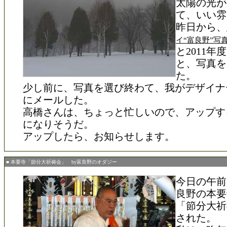
太陽の光が
て、いい雰
昨日から、
イ“富良野”写
と2011
と、写真を
た。
少し前に、写真を選び終わて、我がデザイナ
にメールした。
高橋さんは、ちょっと忙しいので、アップす
になりそうだ。
アップしたら、お知らせします。
■ 本要寺「節分大祈祷会」 by富良野のオダジー
今日の午前
良野の本要
「節分大祈
された。