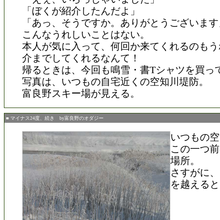
「ぼくが紹介したんだよ」
「あっ、そうですか。ありがとうございます
こんなうれしいことはない。
本人が気に入って、何回か来てくれるのもう
介までしてくれるなんて！
帰るときは、今回も鳴雪・書Tシャツを買っ
写真は、いつもの自宅近くの空知川堤防。
富良野スキー場が見える。
■ マイナス24度、続き by富良野のオダジー
いつもの空
この一つ前
場所。
さすがに、
を越えると