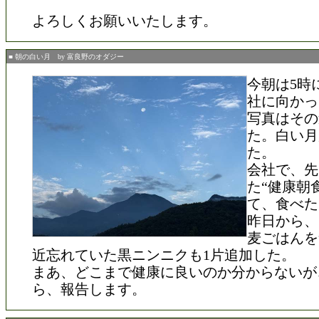
よろしくお願いいたします。
■ 朝の白い月 by 富良野のオダジー
今朝は5時
社に向かっ
写真はその
た。白い月
た。
会社で、先
た“健康朝
て、食べた
昨日から、
麦ごはんを
近忘れていた黒ニンニクも1片追加した。
まあ、どこまで健康に良いのか分からないが
ら、報告します。