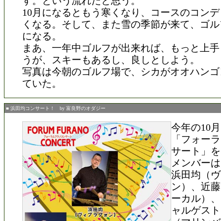
す。という流れだと思う。
10月になるともう寒くなり、コースのコン
くなる。そして、また雪の季節が来て、ゴル
になる。
まあ、一年中ゴルフが出来れば、もっと上手
うが、スキーもあるし、良しとしよう。
写真は今朝のゴルフ場で、シカがオオハンゴ
ていた。
■ 浜田均コンサート！ by 富良野のオダジー
今年の10月
「フォーラ
サート」を
メンバーは
浜田均（ヴ
ン）、近藤
ーカル）、
ャルゲスト