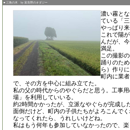
■ 三角の木 by 富良野のオダジー
濃い霧とな
ている「三
やっぱり来
これで陽が
んだが、今
満足。
この撮影の
踊りのため
ら）作りに
町内に業者
で、その方を中心に組み立てた。
私の父の時代からのやぐらだと思う。工事用
場」を利用していいる。
約2時間かかったが、立派なやぐらが完成し
面倒だけど、町内の子供たちがよろこんでく
なってくれたら、うれしいけどね。
私はもう何年も参加していなかったので、楽