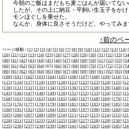
今朝のご飯はまだもち麦ごはんが届いてない
したが、その上に納豆・平飼い生玉子をかけ
モンほぐしを乗せた。
なんか、身体に良さそうだけど、やってみま
↑前のペ
ページ移動 / [
1
] [
2
] [
3
] [
4
] [
5
] [
6
] [
7
] [
8
] [
9
] [
10
] [
11
] [
12
] [
13
] [
14
] [
[
20
] [
21
] [
22
] [
23
] [
24
] [
25
] [
26
] [
27
] [
28
] [
29
] [
30
] [
31
] [
32
] [
33
] [
3
[
40
] [
41
] [
42
] [
43
] [
44
] [
45
] [
46
] [
47
] [
48
] [
49
] [
50
] [
51
] [
52
] [
53
] [
5
[
60
] [
61
] [
62
] [
63
] [
64
] [65] [
66
] [
67
] [
68
] [
69
] [
70
] [
71
] [
72
] [
73
] [
7
[
80
] [
81
] [
82
] [
83
] [
84
] [
85
] [
86
] [
87
] [
88
] [
89
] [
90
] [
91
] [
92
] [
93
] [
9
[
100
] [
101
] [
102
] [
103
] [
104
] [
105
] [
106
] [
107
] [
108
] [
109
] [
110
] [
11
[
115
] [
116
] [
117
] [
118
] [
119
] [
120
] [
121
] [
122
] [
123
] [
124
] [
125
] [
12
[
130
] [
131
] [
132
] [
133
] [
134
] [
135
] [
136
] [
137
] [
138
] [
139
] [
140
] [
14
[
145
] [
146
] [
147
] [
148
] [
149
] [
150
] [
151
] [
152
] [
153
] [
154
] [
155
] [
15
[
160
] [
161
] [
162
] [
163
] [
164
] [
165
] [
166
] [
167
] [
168
] [
169
] [
170
] [
17
[
175
] [
176
] [
177
] [
178
] [
179
] [
180
] [
181
] [
182
] [
183
] [
184
] [
185
] [
18
[
190
] [
191
] [
192
] [
193
] [
194
] [
195
] [
196
] [
197
] [
198
] [
199
] [
200
] [
20
[
205
] [
206
] [
207
] [
208
] [
209
] [
210
] [
211
] [
212
] [
213
] [
214
] [
215
] [
21
[
220
] [
221
] [
222
] [
223
] [
224
] [
225
] [
226
] [
227
] [
228
] [
229
] [
230
] [
23
[
235
] [
236
] [
237
] [
238
] [
239
] [
240
] [
241
] [
242
] [
243
] [
244
] [
245
] [
24