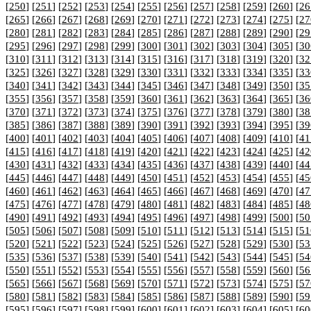
[
250
] [
251
] [
252
] [
253
] [
254
] [
255
] [
256
] [
257
] [
258
] [
259
] [
260
] [
26
[
265
] [
266
] [
267
] [
268
] [
269
] [
270
] [
271
] [
272
] [
273
] [
274
] [
275
] [
27
[
280
] [
281
] [
282
] [
283
] [
284
] [
285
] [
286
] [
287
] [
288
] [
289
] [
290
] [
29
[
295
] [
296
] [
297
] [
298
] [
299
] [
300
] [
301
] [
302
] [
303
] [
304
] [
305
] [
30
[
310
] [
311
] [
312
] [
313
] [
314
] [
315
] [
316
] [
317
] [
318
] [
319
] [
320
] [
32
[
325
] [
326
] [
327
] [
328
] [
329
] [
330
] [
331
] [
332
] [
333
] [
334
] [
335
] [
33
[
340
] [
341
] [
342
] [
343
] [
344
] [
345
] [
346
] [
347
] [
348
] [
349
] [
350
] [
35
[
355
] [
356
] [
357
] [
358
] [
359
] [
360
] [
361
] [
362
] [
363
] [
364
] [
365
] [
36
[
370
] [
371
] [
372
] [
373
] [
374
] [
375
] [
376
] [
377
] [
378
] [
379
] [
380
] [
38
[
385
] [
386
] [
387
] [
388
] [
389
] [
390
] [
391
] [
392
] [
393
] [
394
] [
395
] [
39
[
400
] [
401
] [
402
] [
403
] [
404
] [
405
] [
406
] [
407
] [
408
] [
409
] [
410
] [
41
[
415
] [
416
] [
417
] [
418
] [
419
] [
420
] [
421
] [
422
] [
423
] [
424
] [
425
] [
42
[
430
] [
431
] [
432
] [
433
] [
434
] [
435
] [
436
] [
437
] [
438
] [
439
] [
440
] [
44
[
445
] [
446
] [
447
] [
448
] [
449
] [
450
] [
451
] [
452
] [
453
] [
454
] [
455
] [
45
[
460
] [
461
] [
462
] [
463
] [
464
] [
465
] [
466
] [
467
] [
468
] [
469
] [
470
] [
47
[
475
] [
476
] [
477
] [
478
] [
479
] [
480
] [
481
] [
482
] [
483
] [
484
] [
485
] [
48
[
490
] [
491
] [
492
] [
493
] [
494
] [
495
] [
496
] [
497
] [
498
] [
499
] [
500
] [
50
[
505
] [
506
] [
507
] [
508
] [
509
] [
510
] [
511
] [
512
] [
513
] [
514
] [
515
] [
51
[
520
] [
521
] [
522
] [
523
] [
524
] [
525
] [
526
] [
527
] [
528
] [
529
] [
530
] [
53
[
535
] [
536
] [
537
] [
538
] [
539
] [
540
] [
541
] [
542
] [
543
] [
544
] [
545
] [
54
[
550
] [
551
] [
552
] [
553
] [
554
] [
555
] [
556
] [
557
] [
558
] [
559
] [
560
] [
56
[
565
] [
566
] [
567
] [
568
] [
569
] [
570
] [
571
] [
572
] [
573
] [
574
] [
575
] [
57
[
580
] [
581
] [
582
] [
583
] [
584
] [
585
] [
586
] [
587
] [
588
] [
589
] [
590
] [
59
[
595
] [
596
] [
597
] [
598
] [
599
] [
600
] [
601
] [
602
] [
603
] [
604
] [
605
] [
60