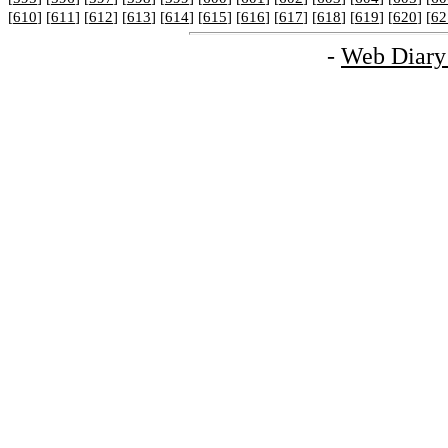
[
610
] [
611
] [
612
] [
613
] [
614
] [
615
] [
616
] [
617
] [
618
] [
619
] [
620
] [
62
-
Web Diary 