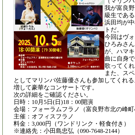
（マリンバ
我が富良野
級生である
浜田均が中
トだ。
今回はヴォ
ひろみさん
が、ハマキ
曲に自身で
歌ってくれ
また、スペ
としてマリンバ佐藤優さんも参加してくれる
増して豪華なコンサートです。
次の詳細をご確認ください。
日時：10月5日(日)18：00開演
会場：フォーラムフラノ（富良野市北の峰町4
主催：オフィスフラノ
料金：3,000円（ワンドリンク・軽食付き）
※連絡先：小田島忠弘（090-7648-2144）