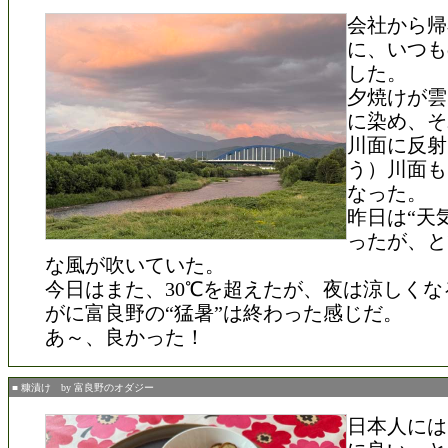
会社から帰
に、いつも
した。
夕焼けが雲
に染め、そ
川面に反射
う）川面も
なった。
昨日は“天
ったが、と
な風が吹いていた。
今日はまた、30℃を超えたが、夜は涼しくな
がに富良野の“猛暑”は終わった感じだ。
あ～、良かった！
■ 糠漬け by 富良野のオダジー
日本人には