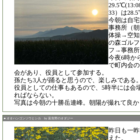
29.5℃(13
33）は28.
今朝は自宅
事務所（朝
体操→空知
の森ゴルフ
フ→事務所
今夜6時か
で町内会の
会があり、役員として参加する。
孫たち3人が踊ると思うので、楽しみである
役員としての仕事もあるので、5時半には会
ればならない。
写真は今朝の十勝岳連峰。朝陽が撮れて良か
■ オオハンゴンソウとシカ by 富良野のオダジー
昨日も一昨
えた。