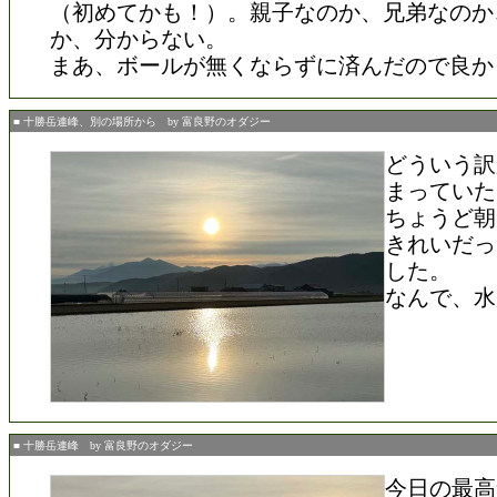
（初めてかも！）。親子なのか、兄弟なのか
か、分からない。
まあ、ボールが無くならずに済んだので良か
■ 十勝岳連峰、別の場所から by 富良野のオダジー
どういう訳
まっていた
ちょうど朝
きれいだっ
した。
なんで、水
■ 十勝岳連峰 by 富良野のオダジー
今日の最高