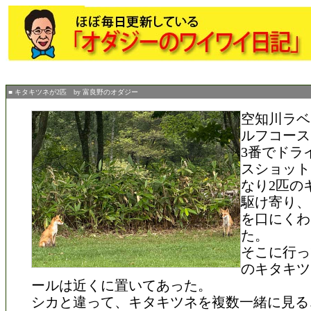
■ キタキツネが2匹 by 富良野のオダジー
空知川ラベ
ルフコース
3番でドラ
スショット
なり2匹の
駆け寄り、
を口にくわ
た。
そこに行っ
のキタキツ
ールは近くに置いてあった。
シカと違って、キタキツネを複数一緒に見る