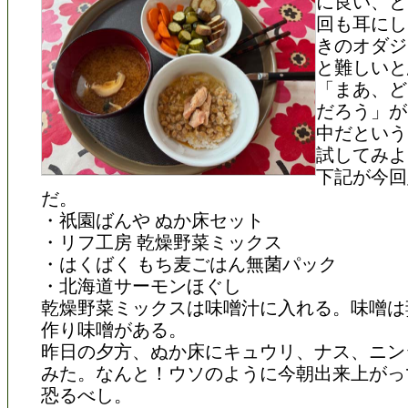
に良い、と
回も耳にし
きのオダジ
と難しいと
「まあ、ど
だろう」が
中だという
試してみよ
下記が今回
だ。
・祇園ばんや ぬか床セット
・リフ工房 乾燥野菜ミックス
・はくばく もち麦ごはん無菌パック
・北海道サーモンほぐし
乾燥野菜ミックスは味噌汁に入れる。味噌は
作り味噌がある。
昨日の夕方、ぬか床にキュウリ、ナス、ニン
みた。なんと！ウソのように今朝出来上がっ
恐るべし。