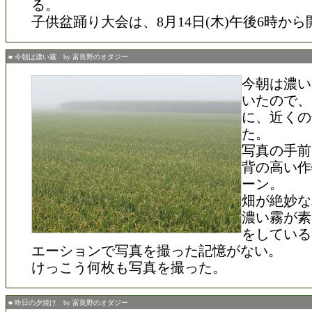
る。
子供盆踊り大会は、8月14日(木)午後6時か
■ 今朝は濃い霧 by 富良野のオダジー
今朝は濃い
いたので、
に、近くの
た。
写真の手前
背の高い作
ーン。
畑が絶妙な
濃い霧が素
をしている
エーションで写真を撮った記憶がない。
けっこう何枚も写真を撮った。
■ 昨日の夕焼け by 富良野のオダジー