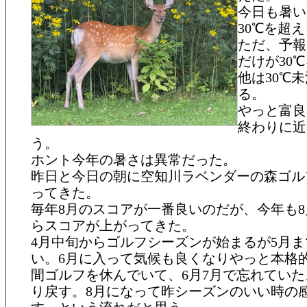
今日も暑い
30℃を超
ただ、予報
だけが30
他は30℃
る。
やっと富良
終わりに近
う。
ホント今年の暑さは異常だった。
昨日と今日の朝に空知川ラベンダーの森ゴル
ってきた。
毎年8月のスコアが一番良いのだが、今年も
らスコアが上がってきた。
4月中旬からゴルフシーズンが始まるが5月
い。6月に入って気候も良くなりやっと本格
間ゴルフを休んでいて、6月7月で忘れてい
り戻す。8月になって昨シーズンのいい時の