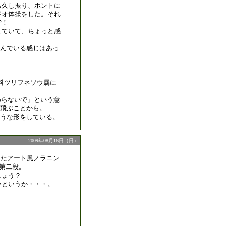
も久し振り、ホントに
ジオ体操をした。それ
で！
えていて、ちょっと感
んでいる感じはあっ
ネソウ科ツリフネソウ属に
にさわらないで」という意
飛ぶことから。
うな形をしている。
2009年08月16日（日）
したアート風ノラニン
の第二段。
しょう？
いというか・・・。