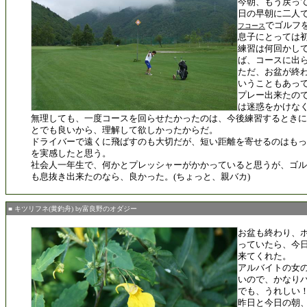
今朝、もう戻っ
日の早朝に二人
でゴルフ
フコース
息子にとっては
練習は何回かし
ば、コースに出
ただ、お盆が終
いうこともあって
プレー出来たの
は迷惑をかけな
無理しても、一度コースを回らせたかったのは、今後練習するときに
とでも良いから、理解して欲しかったからだ。
ドライバーで遠くに飛ばすのも大切だが、短い距離を寄せるのはもっ
を実感したと思う。
社会人一年生で、何かとプレッシャーがかかっていると思うが、ゴル
も息抜き出来たのなら、良かった。(ちょっと、親バカ)
■ キツリフネ(黄釣舟) by富良野のオダジー
お盆も終わり、
っていたら、今
来てくれた。
アルバイトの女
いので、かなり
でも、うれしい
昨日と今日の朝