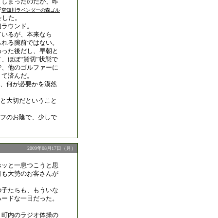
てしまったのだが、昨
で
空知川ラベンダーの森ゴル
をした。
初ラウンド。
ているが、本来なら
られる腕前ではない。
わった後だし、早朝と
、ほぼ“貸切”状態で
で、他のゴルファーに
くて済んだ。
、何が必要かを漠然
と大切だということ
フのお陰で、少しで
2009年08月17日（月）
ホッと一息つこうと思
日も大勢のお客さんが
の子たちも、もういな
ハードな一日だった。
！
、町内のラジオ体操の