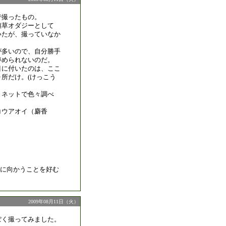
で撮ったもの。
雑草オダジーとして
いたが、撮っていなか
が多いので、自分勝手
停められないのだ。
目に付いたのは、ここ
所だけ。(けっこう
、ネットで色々調べ
コウアオイ（麝香
に向かうことを好む
2009年08月11日（火）
ぽく撮ってみました。