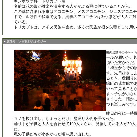
キンポウゲ科 トリカブト属
名前は花の形が雅楽を演奏する人がかぶる冠に似ていることから。
この草に含まれる毒はアコニチン、メスアコニチン、ジェスアコニチ
ドで、即効性の猛毒である。純粋のアコニチンは3mgほどが大人に
ている。
トリカブトは、アイヌ民族を含め、多くの民族が根を矢毒として用い
■ 盆踊り by富良野のオダジー
町内盆踊りの櫓(やぐら
ールが届いた。
頂いた方からだ
『埼玉からその
す。先日ひさし
るとき、盆踊り
緑町の児童館で
やって見ること
す～子供が小さ
きました、懐か
つも楽しみです
昨日の夜に一時
ラノを抜け出し、ちょっとだけ、盆踊り大会を手伝った。
踊り手が子供と大人を合わせて100人ぐらい、見物している人が50
た。
私の子供たちが小さかった頃を思い出した。