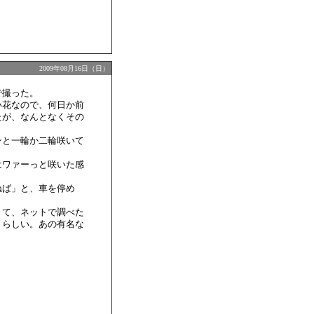
2009年08月16日（日）
で撮った。
い花なので、何日か前
たが、なんとなくその
。
ンと一輪か二輪咲いて
。
はワァーっと咲いた感
。
ねば」と、車を停め
きて、ネットで調べた
トらしい。あの有名な