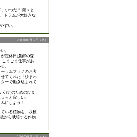
、いつだ？)朗々と
、ドラムが大好きな
やすい。
2009年08月12日（水）
暑い。
が定休日(麓郷の森
、こまごま仕事があ
いる。
ォーラムフラノのお客
ませてくれた「ひまわ
クターで鋤き込まれて
ょくひ)のためのひま
ちょっと寂しい。
しみにしよう！
している植物を、収穫
後から栽培する作物
2009年08月11日（火）