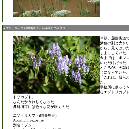
■ エゾトリカブト(蝦夷鳥兜) by富良野のオダジー
今朝、麓郷街道
紫色の割と大き
から、見てはい
ままにしていた
今までは、ポツ
いただけだった
ところが、今朝
じになっていた
「これは、撮ら
た。
事務所に戻って
らエゾトリカブ
トリカブト。
なんだかうれしくなった。
麓郷街道には色々な花が咲くのだ。
エゾトリカブト(蝦夷鳥兜)
Aconitum yezoense
別名：ブシ