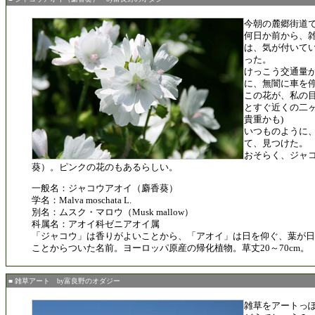
今朝の麓郷街道
何日か前から、
は、気が付いて
った。
けっこう交通量
に、無闇に車を
この花が、私の
とすぐ近くの二ヶ
貴重かも)
いつものように
て、見つけた。
おそらく、ジャ
葵）。ピンクの花のもあるらしい。
一般名：ジャコウアオイ（麝香葵）
学名：Malva moschata L.
別名：ムスク・マロウ（Musk mallow）
科属名：アオイ科ゼニアオイ属
「ジャコウ」は香りがよいことから、「アオイ」は日を仰ぐ、葉が日
ことからついた名前。ヨーロッパ原産の帰化植物。草丈20～70cm。
■ 雑草アート by富良野のオダジー
雑草をアートっ