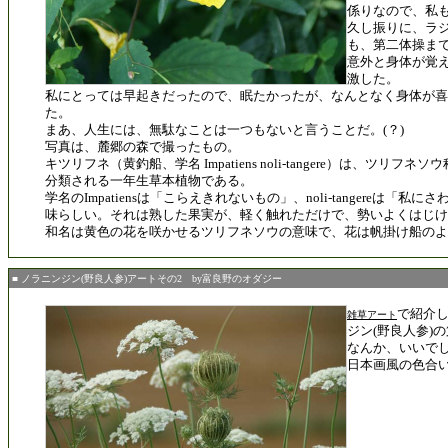
係りなので、私
久し振りに、ラ
も、第二体操ま
意外と身体が覚
激した。
私にとっては早起きだったので、眠たかったが、なんとなく身体が喜
た。
まあ、人生には、無駄なことは一つもないと言うことだ。(？)
写真は、麓郷の森で撮ったもの。
キツリフネ（黄釣船、学名 Impatiens noli-tangere）は、ツリフ
分類される一年生草本植物である。
学名のImpatiensは「こらえきれないもの」、noli-tangereは「私
味らしい。それは熟した果実が、軽く触れただけで、勢いよくはじけ
和名は黄色の花を咲かせるツリフネソウの意味で、花は帆掛け船のよ
■ ノラニンジン(野良人参)アートその2 by富良野のオダジー
で紹介
雑草アート
ジン(野良人参)
なんか、いいで
日本画風の色合