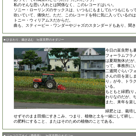
私のそんな思い入れとは関係なく、このレコードはいい。
ソニー・ローリンズのサックスは、いつもにもまして(いつもにもって
吹いていて、痛快だ。ただ、このレコードを特に気に入っているのは
トニー・ウィリアムスだからだ。
曲も、スティービー・ワンダーやジャズのスタンダードもあり、聞き
■ ひまわり、鋤き込む by富良野のオダジー
今日の富良野も
フォーラムフラノ
は夏期無休)だが
って、事務所に
二週間ぐらいフ
さんの目を楽し
り」が今、トラ
いる。
もともと緑肥(り
わりなのだが、
また、来年を楽
緑肥とは、栽培
せずそのまま田畑にすきこみ、つまり、植物と土を一緒にして耕し、
の肥料にすること、またはそのための植物のことである。
■ ジャコウアオイ（麝香葵） by富良野のオダジー