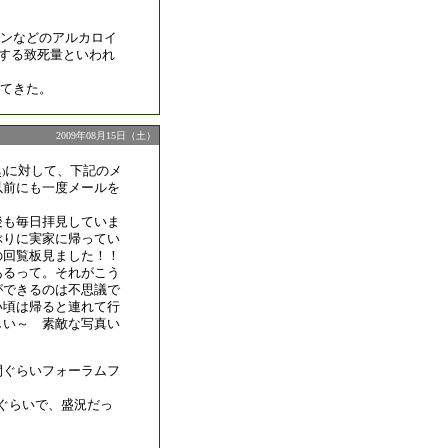
ンなどのアルカロイ
対する致死量といわれ
てきた。
2009年08月15日（土）
に対して、下記のメ
)
以前にも一度メールを
。
後も毎日拝見していま
ぶりに実家に帰ってい
の回覧板見ました！！
あるって。それがこう
ができるのは不思議で
い頃は帰ると連れて行
しい～ 素敵な写真い
』
間ぐらいフォーラムフ
人ぐらいで、盛況だっ