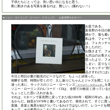
子供たちにとっては、良い思い出になると思う。
夜に動きのある写真を撮るのは、難しい。(撮れない！)
■ ソニー・ローリンズ「イージー・リヴィング」 by富良野のオダジー
お盆である。
富良野の今日の朝
静かで、落ち着
私は今、フォー
は、フォカッチ
きしたのだ。
お陰さまで、フ
も沢山のお客さ
思ったより、フ
しまい、足りな
フォカッチャ“担
品さすわけには
今日と明日が夏の観光のピークなので、ちょっと頑張った。
発酵する間、時間が空くので、久し振りにちゃんとジャズを聞こうと
迷った末に、サックスのソニー・ローリンズ
を
「イージー・リヴィング」
ソニー・ローリンズのレコード・CDは、全部で20枚近く持っている
ちょっとした思い入れがある。
それは、Uターンで富良野に戻ってきた頃(1980年・昭和55年)の、
るからだ。録音が1978年と書いてあるので、発売されて、すぐに買
直接、音楽と風景が結びついているわけではないので、レコードを聞
あって、その風景のところに行ったのだろう。