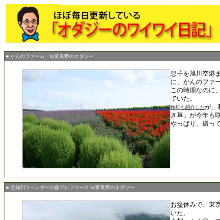
■ かんのファーム by富良野のオダジー
息子を旭川空港
に、かんのファ
この時期なのに
ていた。
が、
昨年も紹介した
き草」が今年も
やっぱり、撮っ
■ 空知川ラベンダーの森ゴルフコース by富良野のオダジー
お盆休みで、東
いた。