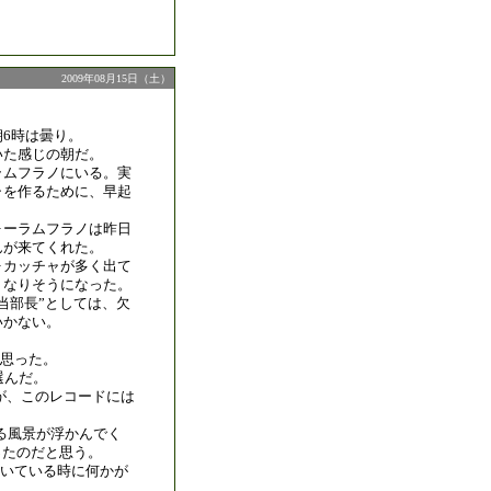
2009年08月15日（土）
6時は曇り。
いた感じの朝だ。
ラムフラノにいる。実
ャを作るために、早起
ォーラムフラノは昨日
んが来てくれた。
ォカッチャが多く出て
くなりそうになった。
当部長”としては、欠
いかない。
思った。
選んだ。
が、このレコードには
ある風景が浮かんでく
ったのだと思う。
いている時に何かが