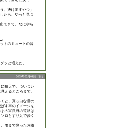
う、抜け出すやつ」
したら、やっと見つ
出てきて、なにやら
。
3」
ットのミュートの音
がグッと増えた。
2009年02月01日（日）
りに晴天で、ついつい
に見えるところまで、
書くと、真っ白な雪の
飛ばす車のイメージを
いまの富良野の道路は
ロソロとすり足で歩く
く、雨まで降ったお陰