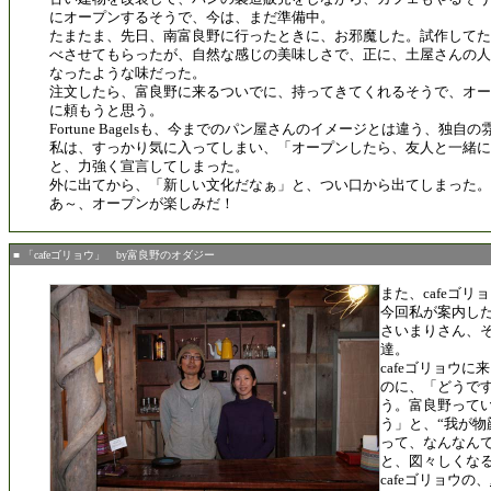
にオープンするそうで、今は、まだ準備中。
たまたま、先日、南富良野に行ったときに、お邪魔した。試作してた
べさせてもらったが、自然な感じの美味しさで、正に、土屋さんの人
なったような味だった。
注文したら、富良野に来るついでに、持ってきてくれるそうで、オー
に頼もうと思う。
Fortune Bagelsも、今までのパン屋さんのイメージとは違う、独自
私は、すっかり気に入ってしまい、「オープンしたら、友人と一緒
と、力強く宣言してしまった。
外に出てから、「新しい文化だなぁ」と、つい口から出てしまった。
あ～、オープンが楽しみだ！
■ 「cafeゴリョウ」 by富良野のオダジー
また、cafeゴ
今回私が案内し
さいまりさん、
達。
cafeゴリョウ
のに、「どうで
う。富良野って
う」と、“我が物
って、なんなんで
と、図々しくなる
cafeゴリョウの、