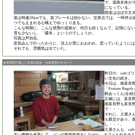
で、道路全体が
になっている。
国道はほぼ大丈
道は時速20kmでも、急ブレーキは効かない。交差点では、一時停止
つでも止まれる心構えでゆっくり走る。
こんな時期に、こんな状態の道路が、何日も続くなんて、記憶にない
雪も少ないし、「暖冬」というのでしょうか。
写真は芦別岳。
意気込んで行ったわりに、頂上が雲におおわれ、思っていたように
それでも、雰囲気は出ていた。
■ 富良野の新しい文化の続き by富良野のオダジー
昨日の、cafe
い文化の続き。
今日は、南富良
「Fortune Ba
称あっくん)を紹
正確には、富良
南富良野も富良
で・・・。
それに、土屋さん
も親交があり、
し・・・。
土屋さんも、ca
古い建物を改装して、パンの製造販売をしながら、カフェもやるそう