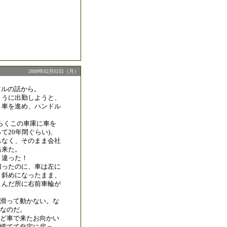
2009年02月02日（月）
ツルの話から。
ように出勤しようと、
り車を進め、ハンドル
らくこの車庫に車を
て20年間ぐらい)、
もなく、そのまま会社
出来た。
、違った！
切ったのに、車は左に
と斜めになったまま、
こんだ所に右前車輪が
滑って動かない。な
なのだ。
ど車で来たお向かい
、慌てて自宅に戻っ