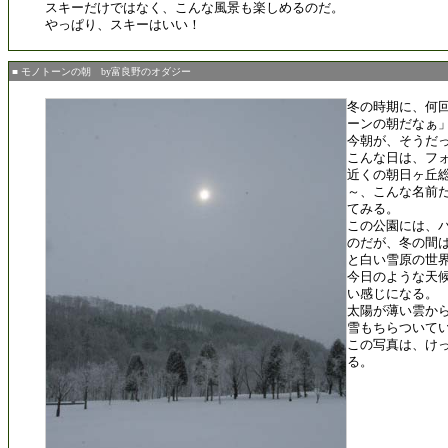
スキーだけではなく、こんな風景も楽しめるのだ。
やっぱり、スキーはいい！
■ モノトーンの朝 by富良野のオダジー
冬の時期に、何
ーンの朝だなぁ
今朝が、そうだ
こんな日は、フ
近くの朝日ヶ丘総
～、こんな名前だ
てみる。
この公園には、
のだが、冬の間
と白い雪原の世
今日のような天
い感じになる。
太陽が薄い雲か
雪もちらついて
この写真は、け
る。