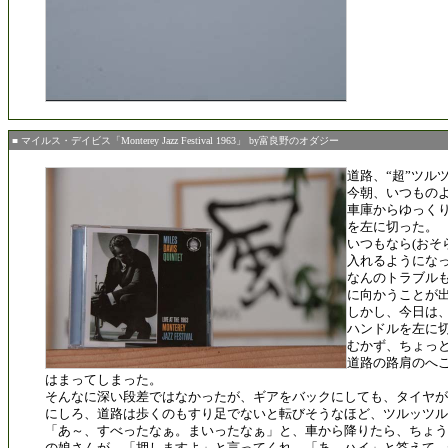
■ マイルス・デイビス「Monterey Jazz Festival 1963」 by富良野のオダジー
道路、“超”ツル
今朝、いつもの
車庫からゆっく
を左に切った。
いつもなら(おそ
入れるようになっ
なんのトラブル
に向かうことが
しかし、今日は
ハンドルを左に
むかず、ちょっ
道路の路肩のへ
はまってしまった。
そんなに深い段差ではなかったが、ギアをバックにしても、タイヤが
にしろ、道路は歩くのもすり足でないと転びそうなほど、ツルッツル
「あ～、すべったなぁ。まいったなぁ」と、車から降りたら、ちょう
の娘さんが、「押しますよ」と言ってくれ、「あ、ハイ」と答えて