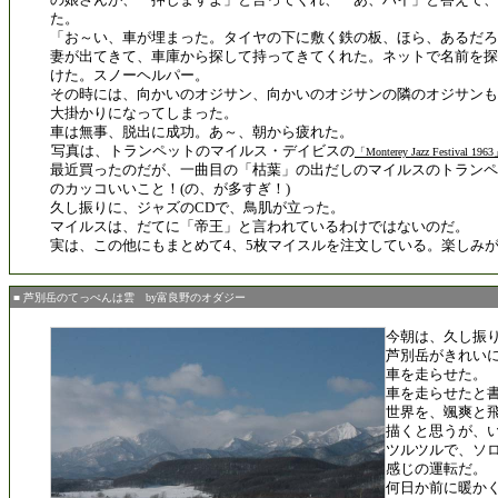
た。
「お～い、車が埋まった。タイヤの下に敷く鉄の板、ほら、あるだろ
妻が出てきて、車庫から探して持ってきてくれた。ネットで名前を探
けた。スノーヘルパー。
その時には、向かいのオジサン、向かいのオジサンの隣のオジサンも
大掛かりになってしまった。
車は無事、脱出に成功。あ～、朝から疲れた。
写真は、トランペットのマイルス・デイビスの
「Monterey Jazz Festival 196
最近買ったのだが、一曲目の「枯葉」の出だしのマイルスのトランペ
のカッコいいこと！(の、が多すぎ！)
久し振りに、ジャズのCDで、鳥肌が立った。
マイルスは、だてに「帝王」と言われているわけではないのだ。
実は、この他にもまとめて4、5枚マイスルを注文している。楽しみ
■ 芦別岳のてっぺんは雲 by富良野のオダジー
今朝は、久し振
芦別岳がきれい
車を走らせた。
車を走らせたと
世界を、颯爽と
描くと思うが、
ツルツルで、ソ
感じの運転だ。
何日か前に暖か