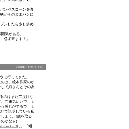
パンやスコーンを食
柄がそのままパンに
プンしたら少し多め
の雰囲気がある。
に、必ず来ます！」
2009年01月30日（金）
リョウに行ってきた。
たのは、絵本作家のか
そして娘さんとその友
に来るのはまだ二度目な
す。雰囲気いいでしょ
いう感じがするでしょ
顔”で説明している私
しょう。(歳を取る
のかなぁ)
に、『傾
ホームページ