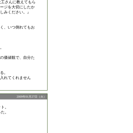
大工さんに教えてもら
ージを大切にしたか
楽しみください。』
く、いつ倒れてもお
。
の価値観で、自分た
る。
け入れてくれません
2009年01月27日（火）
ット。
った。