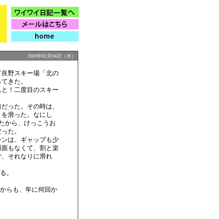
2009年02月04日（水）
富良野スキー場「北の
ってきた。
んと！二度目のスキー
前だった。その時は、
」を滑った。なにし
ったから、けっこうお
だった。
ーンは、ギャップも少
斜面もなくて、割と楽
で、それなりに滑れ
る。
からも、年に何回か