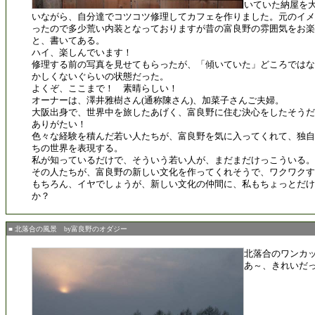
いていた納屋を
いながら、自分達でコツコツ修理してカフェを作りました。元のイメ
ったので多少荒い内装となっておりますが昔の富良野の雰囲気をお
と、書いてある。
ハイ、楽しんでいます！
修理する前の写真を見せてもらったが、「傾いていた」どころではな
かしくないぐらいの状態だった。
よくぞ、ここまで！ 素晴らしい！
オーナーは、澤井雅樹さん(通称陳さん)、加菜子さんご夫婦。
大阪出身で、世界中を旅したあげく、富良野に住む決心をしたそうだ
ありがたい！
色々な経験を積んだ若い人たちが、富良野を気に入ってくれて、独自
ちの世界を表現する。
私が知っているだけで、そういう若い人が、まだまだけっこういる。
その人たちが、富良野の新しい文化を作ってくれそうで、ワクワクす
もちろん、イヤでしょうが、新しい文化の仲間に、私もちょっとだ
か？
■ 北落合の風景 by富良野のオダジー
北落合のワンカ
あ～、きれいだ