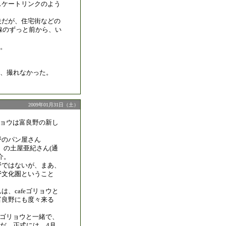
スケートリンクのよう
夫だが、住宅街などの
線のずっと前から、い
。
は、撮れなかった。
2009年01月31日（土）
ゴリョウは富良野の新し
野のパン屋さん
gels」の土屋亜紀さん(通
介。
野ではないが、まあ、
野文化圏ということ
は、cafeゴリョウと
富良野にも度々来る
feゴリョウと一緒で、
だ。正式には、4月