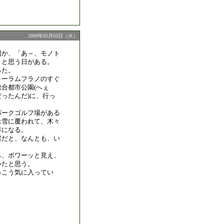
2009年02月03日（火）
回か、「あ～、モノト
」と思う日がある。
った。
ォーラムフラノのすぐ
合都市公園(へぇ
ったんだ)に、行っ
パークゴルフ場がある
は雪に覆われて、木々
界になる。
候だと、なんとも、い
ら、ボワーッと見え、
いたと思う。
っこう気に入ってい