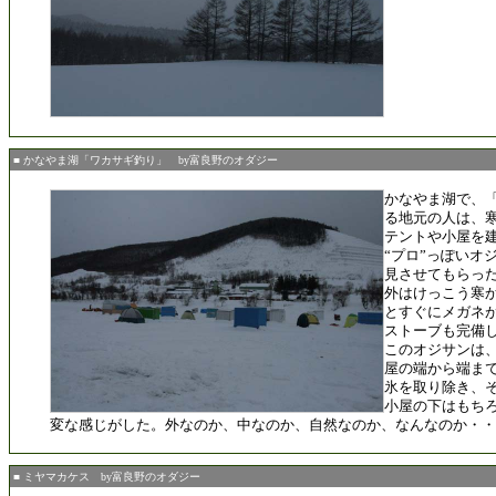
■ かなやま湖「ワカサギ釣り」 by富良野のオダジー
かなやま湖で、
る地元の人は、
テントや小屋を
“プロ”っぽいオ
見させてもらっ
外はけっこう寒
とすぐにメガネ
ストーブも完備
このオジサンは、
屋の端から端ま
氷を取り除き、
小屋の下はもち
変な感じがした。外なのか、中なのか、自然なのか、なんなのか・・
■ ミヤマカケス by富良野のオダジー