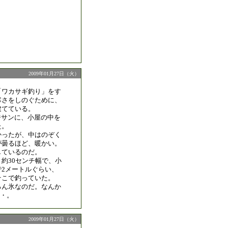
2009年01月27日（火）
「ワカサギ釣り」をす
寒さをしのぐために、
建てている。
ジサンに、小屋の中を
た。
かったが、中はのぞく
が曇るほど、暖かい。
しているのだ。
約30センチ幅で、小
で2メートルぐらい、
そこで釣っていた。
ろん氷なのだ。なんか
・。
2009年01月27日（火）